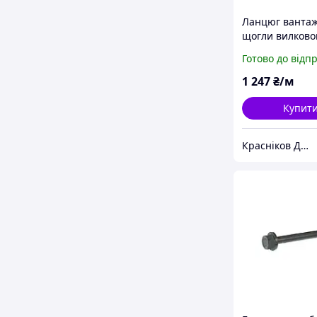
Ланцюг ванта
щогли вилково
навантажувача
Готово до відп
1 247
₴/м
Купит
Красніков Д.Ю.