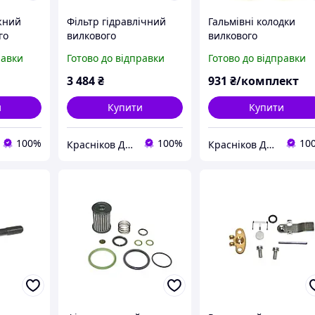
жний
Фільтр гідравлічний
Гальмівні колодки
го
вилкового
вилкового
 BL634
навантажувача
навантажувача
равки
Готово до відправки
Готово до відправки
Jungheinrich 51085217
Komatsu 3EA3011410
3 484
₴
931
₴/комплект
и
Купити
Купити
100%
100%
10
Красніков Д.Ю.
Красніков Д.Ю.