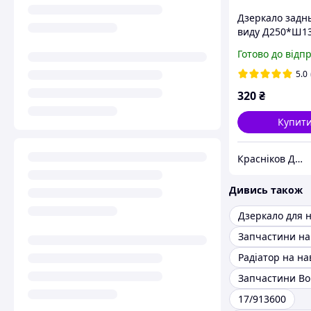
Дзеркало задн
виду Д250*Ш13
спецтехніки
Готово до відп
239A992001
5.0
320
₴
Купит
Красніков Д.Ю.
Дивись також
Запчастини Bo
17/913600