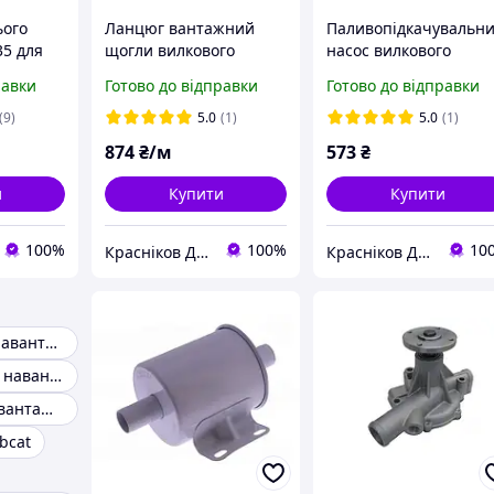
ього
Ланцюг вантажний
Паливопідкачувальн
5 для
щогли вилкового
насос вилкового
навантажувача BL534
навантажувача
равки
Готово до відправки
Готово до відправки
Komatsu
YM12990155810
(9)
5.0
(1)
5.0
(1)
874
₴/м
573
₴
и
Купити
Купити
100%
100%
10
Красніков Д.Ю.
Красніков Д.Ю.
Дзеркало для навантажувача
Запчастини на навантажувач Toyota
Радіатор на навантажувач
bcat