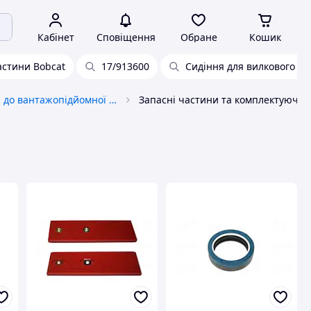
Кабінет
Сповіщення
Обране
Кошик
астини Bobcat
17/913600
Сидіння для вилкового н
Запчастини до вантажопідйомної спецтехніки
Запасні частини та комплектуючі до навантажувачів Total 