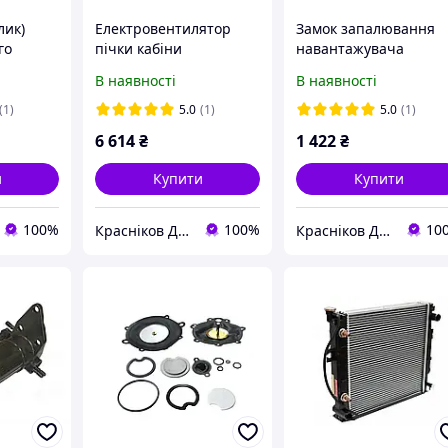
лик)
Електровентилятор
Замок запалювання
го
пічки кабіни
навантажувача
а
навантажувача
Manitou 184817
В наявності
В наявності
Manitou 564055
(1)
5.0
(1)
5.0
(1)
6 614
₴
1 422
₴
и
Купити
Купити
100%
100%
10
Красніков Д.Ю.
Красніков Д.Ю.