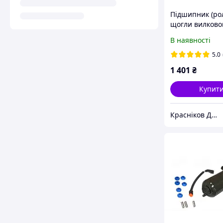
Підшипник (ро
щогли вилково
навантажувач
В наявності
0330400101
5.0
1 401
₴
Купит
Красніков Д.Ю.