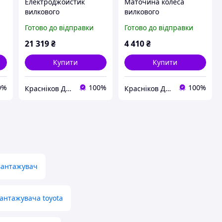
Електроджойстик
Маточина колеса
вилкового
вилкового
навантажувача Yale
навантажувача
Готово до відправки
Готово до відправки
580090361
21 319
₴
4 410
₴
Купити
Купити
0%
100%
100%
Красніков Д.Ю.
Красніков Д.Ю.
вантажувач
антажувача toyota