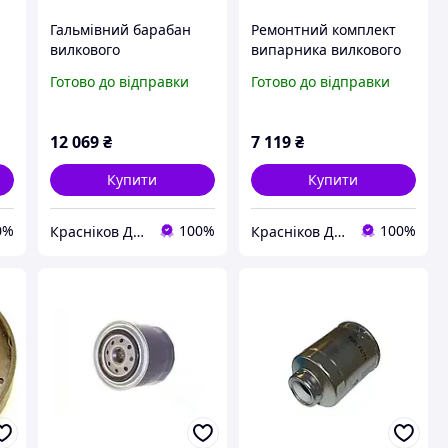
Гальмівний барабан
Ремонтний комплект
вилкового
випарника вилкового
навантажувача Nissan
навантажувача Nissan
Готово до відправки
Готово до відправки
43204-FJ101
16310RPKIT
12 069
₴
7 119
₴
Купити
Купити
0%
100%
100%
Красніков Д.Ю.
Красніков Д.Ю.