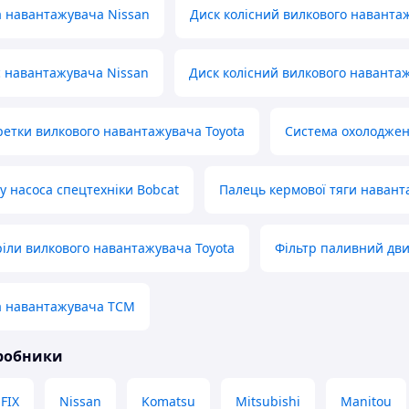
 навантажувача Nissan
Диск колісний вилкового наванта
 навантажувача Nissan
Диск колісний вилкового навантаж
етки вилкового навантажувача Toyota
Система охолодже
у насоса спецтехніки Bobcat
Палець кермової тяги навант
іли вилкового навантажувача Toyota
Фільтр паливний дв
а навантажувача TCM
иробники
FIX
Nissan
Komatsu
Mitsubishi
Manitou