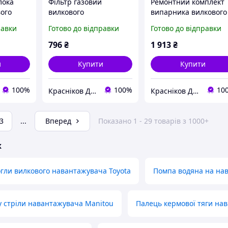
лока
Фільтр газовий
Ремонтний комплект
вого
вилкового
випарника вилкового
а
навантажувача Linde
навантажувача BT
равки
Готово до відправки
Готово до відправки
0009831650
042212047071
0
796
₴
1 913
₴
и
Купити
Купити
100%
100%
10
Красніков Д.Ю.
Красніков Д.Ю.
3
...
Вперед
Показано 1 - 29 товарів з 1000+
ж
ли вилкового навантажувача Toyota
Помпа водяна на на
у стріли навантажувача Manitou
Палець кермової тяги нав