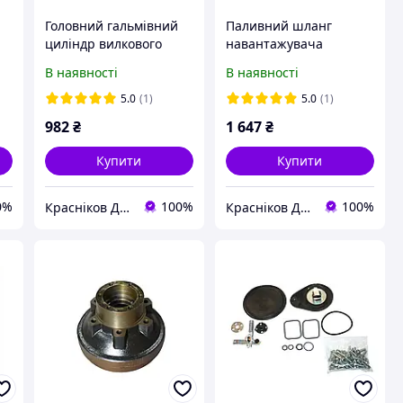
Головний гальмівний
Паливний шланг
циліндр вилкового
навантажувача
навантажувача
Manitou 260494
В наявності
В наявності
Hangcha
N163516000000
5.0
(1)
5.0
(1)
982
₴
1 647
₴
Купити
Купити
0%
100%
100%
Красніков Д.Ю.
Красніков Д.Ю.