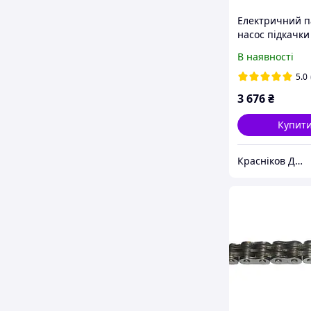
Електричний 
насос підкачки
навантажувач
В наявності
Manitou 78807
5.0
3 676
₴
Купит
Красніков Д.Ю.