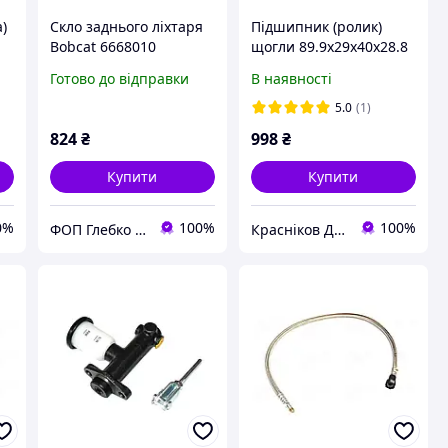
)
Скло заднього ліхтаря
Підшипник (ролик)
Bobcat 6668010
щогли 89.9х29x40x28.8
,
вилкового
Готово до відправки
В наявності
навантажувача Linde
0009249475
5.0
(1)
824
₴
998
₴
Купити
Купити
0%
100%
100%
ФОП Глебко С.Ю.
Красніков Д.Ю.