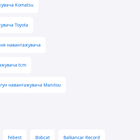
жувача Komatsu
увача Toyota
ння навантажувача
ажувача tcm
игун навантажувача Manitou
Febest
Bobcat
Balkancar Record