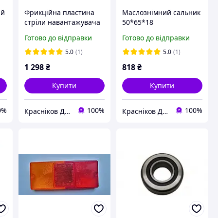
ий
Фрикційна пластина
Маслознімний сальник
стріли навантажувача
50*65*18
Manitou 218966
навантажувача
Готово до відправки
Готово до відправки
Manitou 603653
5.0
(1)
5.0
(1)
1 298
₴
818
₴
Купити
Купити
0%
100%
100%
Красніков Д.Ю.
Красніков Д.Ю.