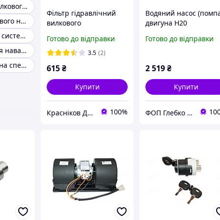
Сидіння для вилкового навантажувача
Фільтр гідравлічний
Водяний насос (помпа
Радіатор вилкового навантажувача
вилкового
двигуна H20
навантажувача Toyota
навантажувач nissan
Фільтр оливної системи навантажувача Toyota
Готово до відправки
Готово до відправки
67502-26600-71
tcm
Запчастини для навантажувача BOBCAT
3.5
(2)
Подушка двигуна спецтехніки Bobcat
615
₴
2 519
₴
Купити
Купити
100%
10
Красніков Д.Ю.
ФОП Глебко С.Ю.