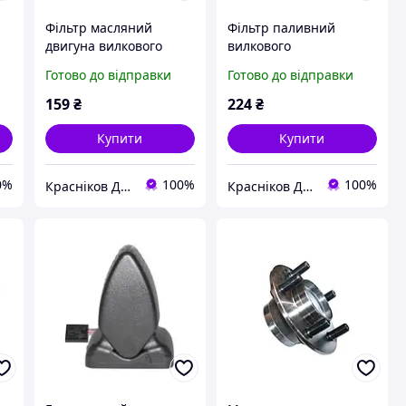
Фільтр масляний
Фільтр паливний
двигуна вилкового
вилкового
навантажувача
навантажувача Toyota
Готово до відправки
Готово до відправки
Komatsu 1520801802
23390-76001-71
159
₴
224
₴
Купити
Купити
0%
100%
100%
Красніков Д.Ю.
Красніков Д.Ю.