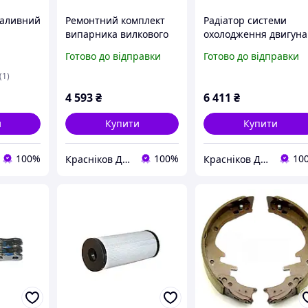
паливний
Ремонтний комплект
Радіатор системи
випарника вилкового
охолодження двигуна
а
навантажувача Toyota
навантажувачів
Готово до відправки
Готово до відправки
1
04221-20401-71
Mitsubishi, Nissan
91E0100010
(1)
4 593
₴
6 411
₴
и
Купити
Купити
100%
100%
10
Красніков Д.Ю.
Красніков Д.Ю.