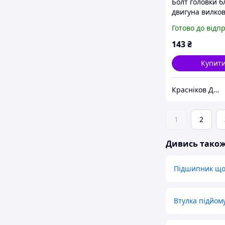
Болт головки б
двигуна вилко
навантажувач
Готово до відп
Komatsu
YM1299000120
143
₴
Купит
Красніков Д.Ю.
1
2
Дивись тако
Підшипник щог
Втулка підйом