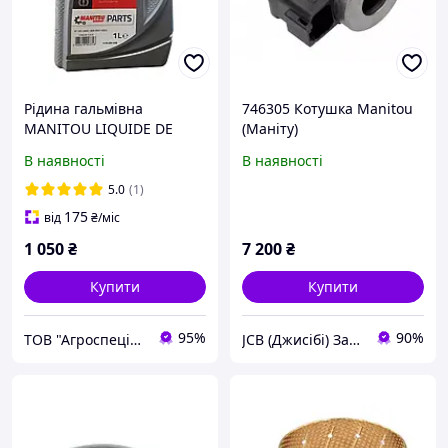
Рідина гальмівна
746305 Котушка Manitou
MANITOU LIQUIDE DE
(Маніту)
FREIN MANITOU LHMS (1л)
В наявності
В наявності
490408
5.0
(1)
175
від
₴
/міс
1 050
₴
7 200
₴
Купити
Купити
95%
90%
ТОВ "Агроспеціаліст"
JCB (Джисібі) Запчастини - Сервіс - Ремонт спецтехніки