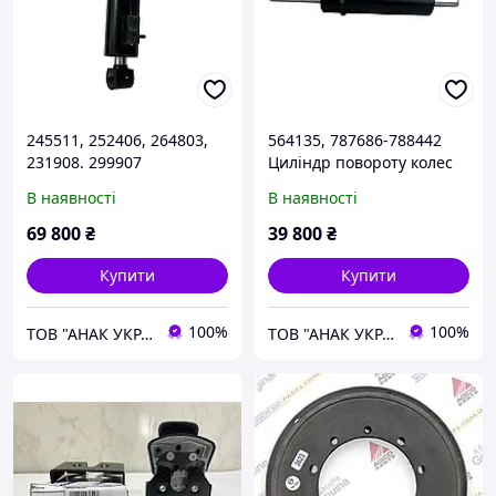
245511, 252406, 264803,
564135, 787686-788442
231908. 299907
Циліндр повороту колес
Гідравлічний циліндр на
Manitou без датчика
В наявності
В наявності
телескопічний
навантажувач Manitou
69 800
₴
39 800
₴
MLT732
Купити
Купити
100%
100%
ТОВ "АНАК УКРАЇНА"
ТОВ "АНАК УКРАЇНА"