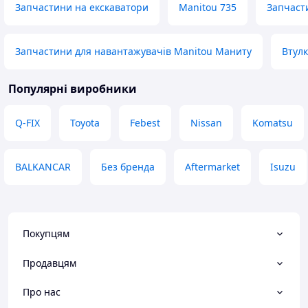
Запчастини на екскаватори
Manitou 735
Запчасти
Запчастини для навантажувачів Manitou Маниту
Втул
Популярні виробники
Q-FIX
Toyota
Febest
Nissan
Komatsu
BALKANCAR
Без бренда
Aftermarket
Isuzu
Покупцям
Продавцям
Про нас