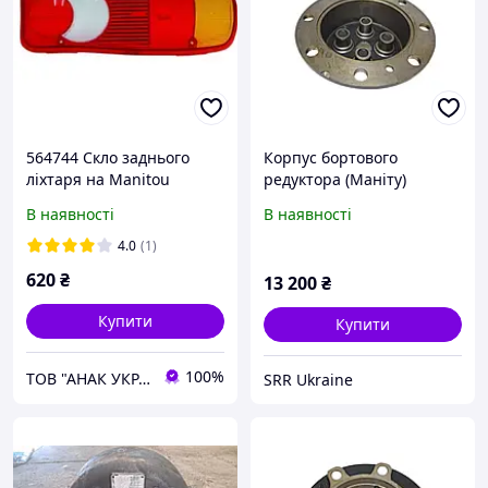
564744 Скло заднього
Корпус бортового
ліхтаря на Manitou
редуктора (Маніту)
729508 SRR
В наявності
В наявності
4.0
(1)
620
₴
13 200
₴
Купити
Купити
100%
ТОВ "АНАК УКРАЇНА"
SRR Ukraine