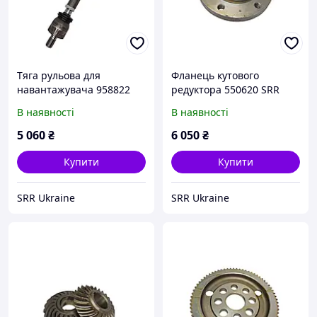
Тяга рульова для
Фланець кутового
навантажувача 958822
редуктора 550620 SRR
SRR
(Туреччина)
В наявності
В наявності
5 060
₴
6 050
₴
Купити
Купити
SRR Ukraine
SRR Ukraine