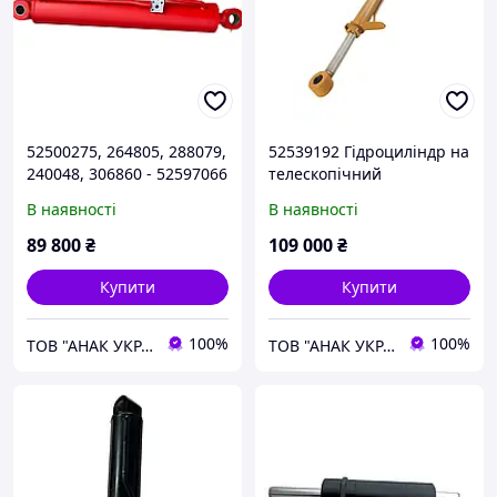
52500275, 264805, 288079,
52539192 Гідроциліндр на
240048, 306860 - 52597066
телескопічний
Гідроциліндр на
навантажувач Manitou
В наявності
В наявності
телескопічний
MLT735 висування стріли
навантажувач Manitou
89 800
₴
109 000
₴
MLT 735
Купити
Купити
100%
100%
ТОВ "АНАК УКРАЇНА"
ТОВ "АНАК УКРАЇНА"