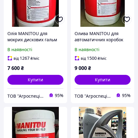
Олія MANITOU для
Олива MANITOU для
мокрих дискових гальм
автоматичних коробок
GL-4 (20 л) 582391 HUILE
передач HUILE
В наявності
В наявності
FREIN IMMERGE
TRANSMISSION DEXRON
III (20л) 947973/546332
1267
1500
від
₴
/міс
від
₴
/міс
7 600
₴
9 000
₴
Купити
Купити
95%
95%
ТОВ "Агроспеціаліст"
ТОВ "Агроспеціаліст"