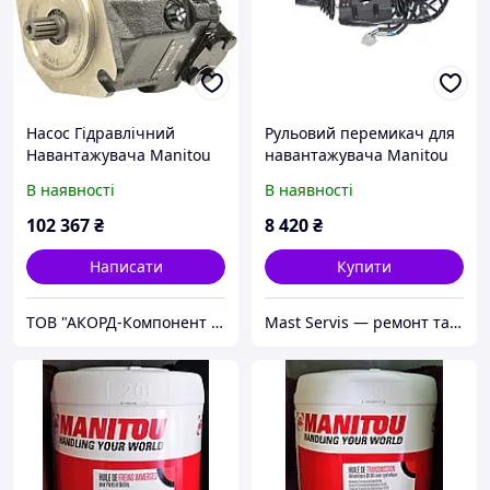
Насос Гідравлічний
Рульовий перемикач для
Навантажувача Manitou
навантажувача Manitou
828280, 953677
В наявності
В наявності
102 367
₴
8 420
₴
Написати
Купити
ТОВ "АКОРД-Компонент репаір"
Mast Servis — ремонт та запчастини до навантажувачів