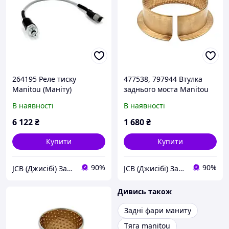
264195 Реле тиску
477538, 797944 Втулка
Manitou (Маніту)
заднього моста Manitou
(Маниту)
В наявності
В наявності
6 122
₴
1 680
₴
Купити
Купити
90%
90%
JCB (Джисібі) Запчастини - Сервіс - Ремонт спецтехніки
JCB (Джисібі) Запчастини - Сервіс - Ремонт спецтехніки
Дивись також
Задні фари маниту
Тяга manitou