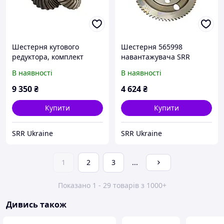
Шестерня кутового
Шестерня 565998
редуктора, комплект
навантажувача SRR
564032 SRR (Туреччина)
В наявності
В наявності
9 350
₴
4 624
₴
Купити
Купити
SRR Ukraine
SRR Ukraine
1
2
3
...
Показано 1 - 29 товарів з 1000+
Дивись також