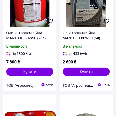
Олива трансмісійна
Олія трансмісійна
MANITOU 80W90 (20л)
MANITOU 80W90 (5л)
546330
720184
В наявності
В наявності
1300
433
від
₴
/міс
від
₴
/міс
7 800
₴
2 600
₴
Купити
Купити
95%
95%
ТОВ "Агроспеціаліст"
ТОВ "Агроспеціаліст"