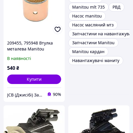
Manitou mlt 735
РВД
Насос manitou
Насос масляний мтз
Запчастини на навантажува
Запчастини Manitou
209455, 795948 Втулка
металева Manitou
Manitou кардан
(Маніту)
В наявності
Навантажувачі маниту
540
₴
Купити
90%
JCB (Джисібі) Запчастини - Сервіс - Ремонт спецтехніки