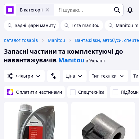
В категорії
Задні фари маниту
Тяга manitou
Manitou ml
Каталог товарів
Manitou
Вантажівки, автобуси, спецте
Запасні частини та комплектуючі до
навантажувачів
Manitou
в Україні
Фільтри
Ціна
Тип техніки
Ти
Оплатити частинами
Спецтехніка
Підйомн