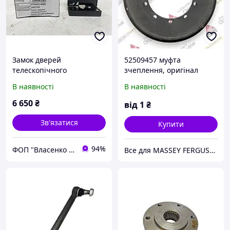
Замок дверей
52509457 муфта
телескопічного
зчеплення, оригінал
навантажувача Manitou
MANITOU
В наявності
В наявності
3007327
6 650
₴
від
1
₴
Зв'язатися
Купити
94%
ФОП "Власенко А.А."
Все для MASSEY FERGUSON інтернет-магазин запчастин