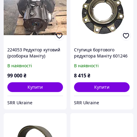
224053 Редуктор кутовий
Ступиця бортового
(розборка Маніту)
редуктора Маніту 601246
В наявності
В наявності
99 000
₴
8 415
₴
Купити
Купити
SRR Ukraine
SRR Ukraine