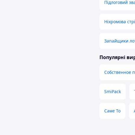
Підлоговий з
Ніхромова стр
Запайщики лотк
Популярні в
Собственное 
SmiPack
Саме То