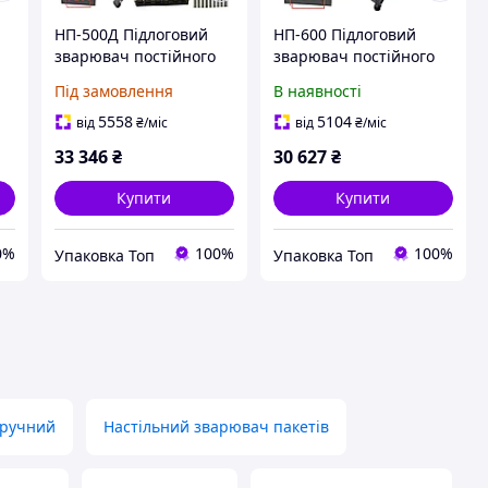
НП-500Д Підлоговий
НП-600 Підлоговий
зварювач постійного
зварювач постійного
нагріву з
нагріву ( Єврошов)
Під замовлення
В наявності
простановкою дати (
Єврошов)
5558
5104
від
₴
/міс
від
₴
/міс
33 346
₴
30 627
₴
Купити
Купити
0%
100%
100%
Упаковка Топ
Упаковка Топ
 ручний
Настільний зварювач пакетів