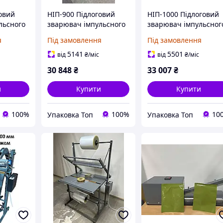
овий
НІП-900 Підлоговий
НІП-1000 Підлоговий
льсного
зварювач імпульсного
зварювач імпульсног
нагріву (пакето
нагріву (пакето
я
Під замовлення
Під замовлення
 мм.
роблювач) 900 мм.
роблювач) 1000 мм.
5141
5501
від
₴
/міс
від
₴
/міс
30 848
₴
33 007
₴
и
Купити
Купити
100%
100%
10
Упаковка Топ
Упаковка Топ