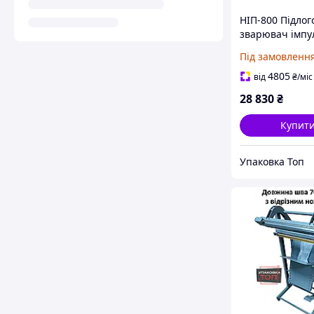
НІП-800 Підлог
зварювач імпу
нагріву (пакето
Під замовленн
роблювач) 800
4805
від
₴
/міс
28 830
₴
Купит
Упаковка Топ