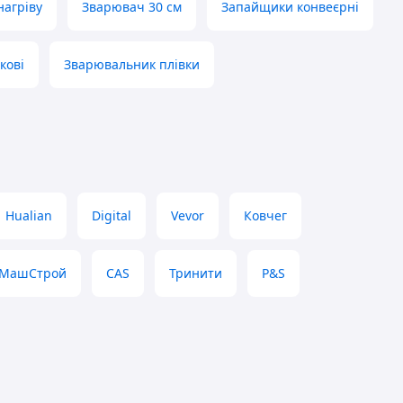
нагріву
Зварювач 30 см
Запайщики конвеєрні
кові
Зварювальник плівки
Hualian
Digital
Vevor
Ковчег
оМашСтрой
CAS
Тринити
P&S