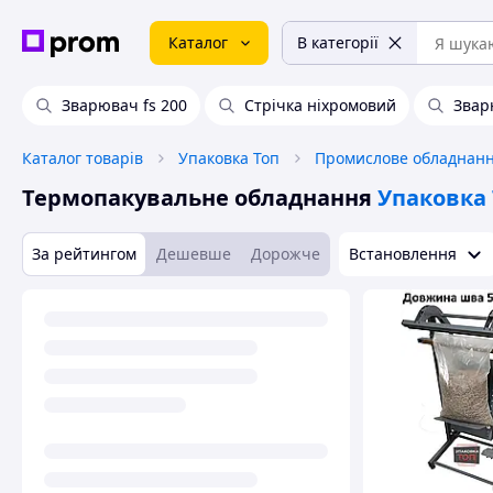
Каталог
В категорії
Зварювач fs 200
Стрічка ніхромовий
Звар
Каталог товарів
Упаковка Топ
Термопакувальне обладнання
Упаковка 
За рейтингом
Дешевше
Дорожче
Встановлення