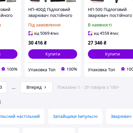
говий
НП-400Д Підлоговий
НП-500 Підлоговий
ійного
зварювач постійного
зварювач постійного
нагріву з
нагріву ( Єврошов)
я
Під замовлення
В наявності
дати (
простановкою дати (
Єврошов)
5069
4558
від
₴
/міс
від
₴
/міс
30 416
₴
27 346
₴
и
Купити
Купити
100%
100%
10
Упаковка Топ
Упаковка Топ
3
...
Вперед
Показано 1 - 29 товарів з 100+
ж
ульсний настільний
Запайщики Імпульсні
Зварювач