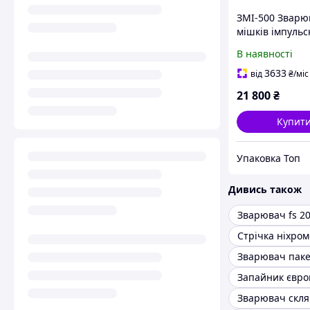
ЗМІ-500 Зварю
мішків імпульс
нагріву
В наявності
3633
від
₴
/міс
21 800
₴
Купит
Упаковка Топ
Дивись також
Зварювач fs 2
Стрічка ніхро
Запайник євро
Зварювач скля