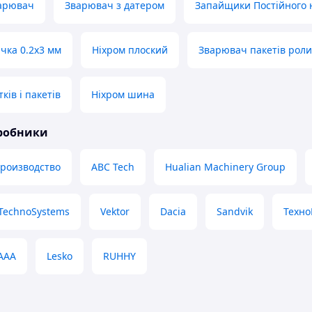
варювач
Зварювач з датером
Запайщики Постійного 
ічка 0.2х3 мм
Ніхром плоский
Зварювач пакетів роли
ів і пакетів
Ніхром шина
иробники
производство
ABC Tech
Hualian Machinery Group
TechnoSystems
Vektor
Dacia
Sandvik
Техн
ААА
Lesko
RUHHY