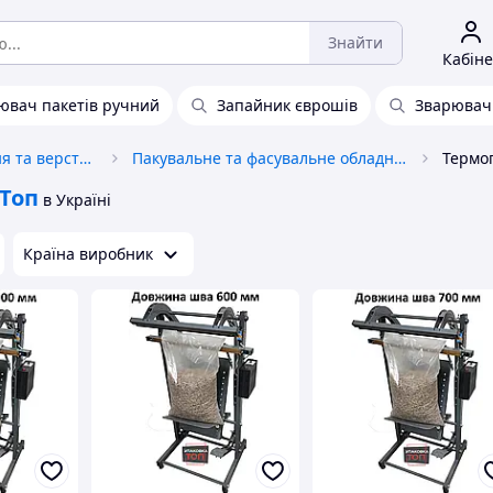
Знайти
Кабіне
ювач пакетів ручний
Запайник єврошів
Зварювач
Промислове обладнання та верстати
Пакувальне та фасувальне обладнання
Термо
Топ
в Україні
Країна виробник