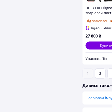
НП-300Д Підло
зварювач пост
нагріву з
Під замовленн
простановкою 
Єврошов)
4633
від
₴
/міс
27 800
₴
Купит
Упаковка Топ
1
2
Дивись тако
Зварювач імп