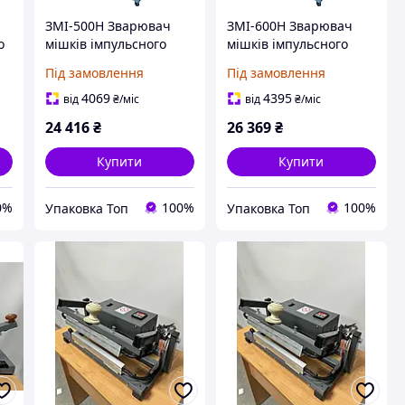
ЗМІ-500Н Зварювач
ЗМІ-600Н Зварювач
о
мішків імпульсного
мішків імпульсного
нагріву з відрізним
нагріву з відрізним
Під замовлення
Під замовлення
ножем
ножем.
4069
4395
від
₴
/міс
від
₴
/міс
24 416
₴
26 369
₴
Купити
Купити
0%
100%
100%
Упаковка Топ
Упаковка Топ