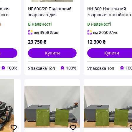
рювач
НГ-600/2Р Підлоговий
НН-300 Настільний
ного
зварювач для
зварювач постійного
зним
пакування в
нагріву ( Єврошов )
я
В наявності
В наявності
термозбіжну плівку.
3958
2050
від
₴
/міс
від
₴
/міс
23 750
₴
12 300
₴
и
Купити
Купити
100%
100%
10
Упаковка Топ
Упаковка Топ