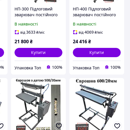
НП-300 Підлоговий
НП-400 Підлоговий
зварювач постійного
зварювач постійного
нагріву ( Єврошов)
нагріву ( Єврошов)
В наявності
В наявності
3633
4069
від
₴
/міс
від
₴
/міс
21 800
₴
24 416
₴
Купити
Купити
0%
100%
100%
Упаковка Топ
Упаковка Топ