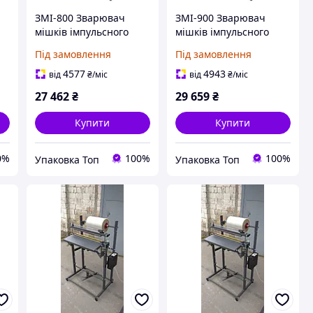
ЗМІ-800 Зварювач
ЗМІ-900 Зварювач
мішків імпульсного
мішків імпульсного
нагріву
нагріву
Під замовлення
Під замовлення
4577
4943
від
₴
/міс
від
₴
/міс
27 462
₴
29 659
₴
Купити
Купити
0%
100%
100%
Упаковка Топ
Упаковка Топ