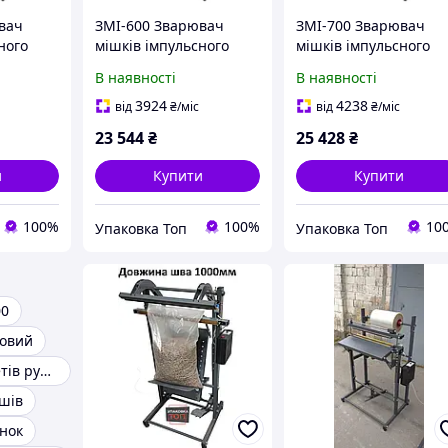
вач
ЗМІ-600 Зварювач
ЗМІ-700 Зварювач
ного
мішків імпульсного
мішків імпульсного
нагріву
нагріву
В наявності
В наявності
3924
4238
від
₴
/міс
від
₴
/міс
23 544
₴
25 428
₴
и
Купити
Купити
100%
100%
10
Упаковка Топ
Упаковка Топ
00
мовий
Зварювач пакетів ручний
шів
нок