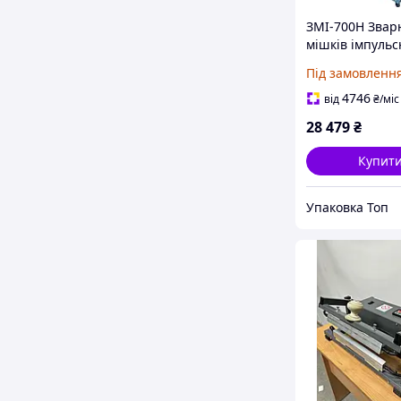
ЗМІ-700Н Зва
мішків імпульс
нагріву з відрі
Під замовленн
ножем
4746
від
₴
/міс
28 479
₴
Купит
Упаковка Топ