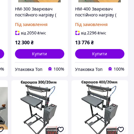
НМ-300 Зварювач
НМ-400 Зварювач
постійного нагріву (
постійного нагріву (
Єврошов )
Єврошов )
Під замовлення
Під замовлення
2050
2296
від
₴
/міс
від
₴
/міс
12 300
₴
13 776
₴
Купити
Купити
0%
100%
100%
Упаковка Топ
Упаковка Топ