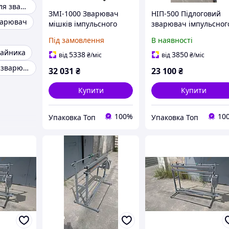
Ремкомплект для зварювача
ЗМІ-1000 Зварювач
НІП-500 Підлоговий
варювач
мішків імпульсного
зварювач імпульсног
нагріву
нагріву (пакето
Під замовлення
В наявності
роблювач) 500 мм.
пайника
5338
3850
від
₴
/міс
від
₴
/міс
Автоматичний зварювач пакетів
32 031
₴
23 100
₴
Купити
Купити
100%
10
Упаковка Топ
Упаковка Топ