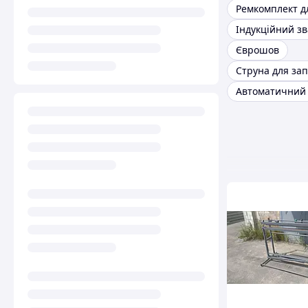
Індукційний з
Єврошов
Струна для за