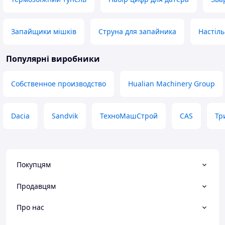
Запайщики мішків
Струна для запайника
Настіл
Популярні виробники
Собственное производство
Hualian Machinery Group
Dacia
Sandvik
ТехноМашСтрой
CAS
Тр
Покупцям
Продавцям
Про нас