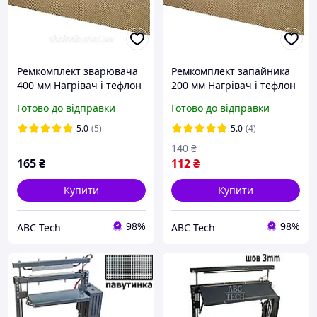
Ремкомплект зварювача
Ремкомплект запайника
400 мм Нагрівач і тефлон
200 мм Нагрівач і тефлон
для запайника пакетів FS-
для зварювача пакетів
Готово до відправки
Готово до відправки
400 ABS/PFS-400 Шов 2 мм
FS-200 ABS / IRON / FS-200
С Шов 2 мм
5.0
(5)
5.0
(4)
140
₴
165
₴
112
₴
Купити
Купити
98%
98%
ABC Tech
ABC Tech