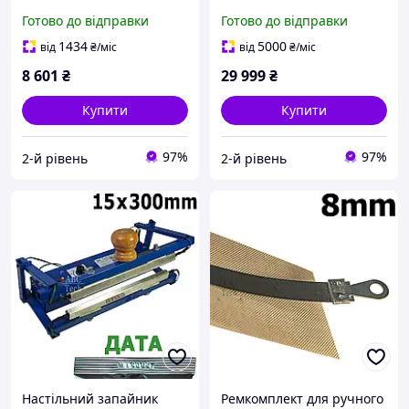
300х300мм ЗАП-7с
мм Єврошів 20 мм
Готово до відправки
Готово до відправки
Спаювач плівок
Запайник настільний
Зварювач термоплівки
напівавтомат постійного
1434
5000
від
₴
/міс
від
₴
/міс
струною
нагрівання
8 601
₴
29 999
₴
Купити
Купити
97%
97%
2-й рівень
2-й рівень
Настільний запайник
Ремкомплект для ручного