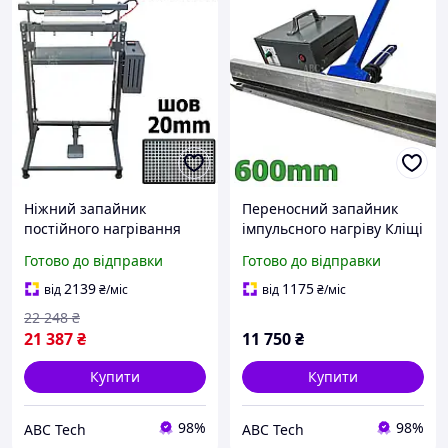
Ніжний запайник
Переносний запайник
постійного нагрівання
імпульсного нагріву Кліщі
300 мм ПА-300 Шов
600 мм Мобільний
Готово до відправки
Готово до відправки
павутинка 20 мм
пайщик мішків ABC Tech
Напальний запайник шов
2139
1175
від
₴
/міс
від
₴
/міс
сіточкою ABC Tech
22 248
₴
21 387
₴
11 750
₴
Купити
Купити
98%
98%
ABC Tech
ABC Tech