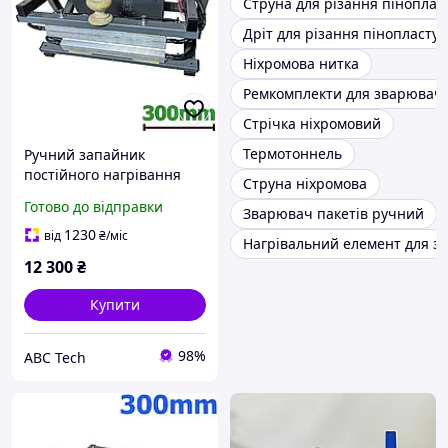
Струна для різання піноплас
Дріт для різання пінопласту
Ніхромова нитка
Ремкомплекти для зварювачі
Стрічка ніхромовий
Термотоннель
Ручний запайник
постійного нагрівання
Струна ніхромова
Шов 20 мм Настільний
Готово до відправки
Зварювач пакетів ручний
спайник реторт-пакетів
300 мм ЗП-300 Єврошов
1230
від
₴
/міс
Нагрівальний елемент для з
ABC Tech
12 300
₴
Купити
98%
ABC Tech