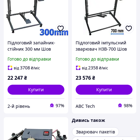
Підлоговий запайник-
Підлоговий імпульсний
стійник 300 мм Шов
зварювач НЗВ-700 Шов
сіточка 20 мм Ніжний
3мм Ножний пайовик без
Готово до відправки
Готово до відправки
запайник пакетів
полиці Зварювач без
постійного нагрівання
рулонотримача ABC Tech
3708
2358
від
₴
/міс
від
₴
/міс
ПА-300
22 247
₴
23 576
₴
Купити
Купити
97%
98%
2-й рівень
ABC Tech
Дивись також
Зварювач пакетів