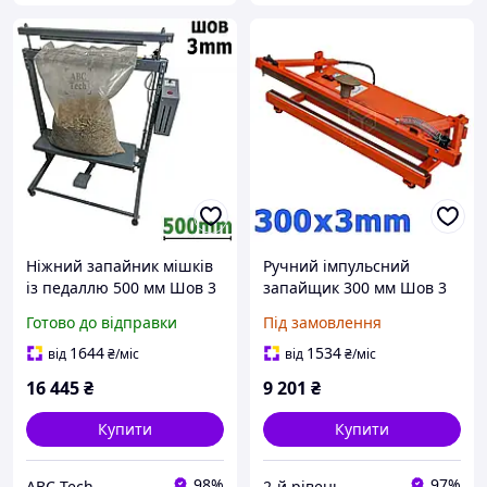
Ніжний запайник мішків
Ручний імпульсний
із педаллю 500 мм Шов 3
запайщик 300 мм Шов 3
мм Підлоговий
мм Зварник пакетів і
Готово до відправки
Під замовлення
імпульсний запайник
плівок ручний ЗАП-6
Спайник великих пакетів
Запайник під плівку
1644
1534
від
₴
/міс
від
₴
/міс
16 445
₴
9 201
₴
Купити
Купити
98%
97%
ABC Tech
2-й рівень