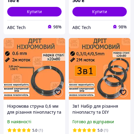
180
₴
500
₴
Купити
Купити
98%
98%
ABC Tech
ABC Tech
Ніхромова струна 0,6 мм
3в1 Набір для різання
для різання пінопласту та
пінопласту та DIY
DIY проектів Дріт Х20Н80
проєктів 0,3-0,4-0,5 мм
В наявності
Готово до відправки
для термоножа та
Нехромовий дріт Х20Н80
саморобного різака,
для термоножа та
5.0
(1)
5.0
(1)