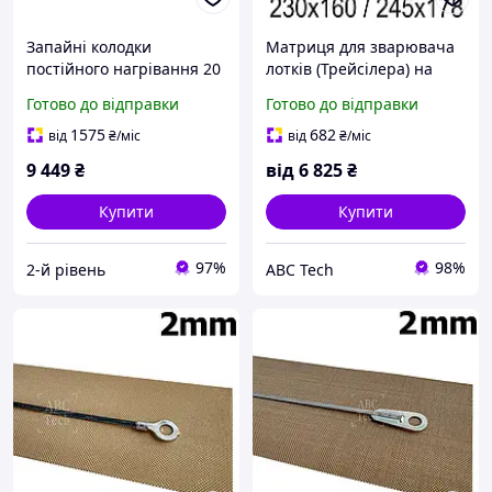
Запайні колодки
Матриця для зварювача
постійного нагрівання 20
лотків (Трейсілера) на
мм Шов сіточка Губки
замовлення Форма для
Готово до відправки
Готово до відправки
запайкові під ТЕН 10 мм
пайки склянок
погінний метр
1575
682
від
₴
/міс
від
₴
/міс
9 449
₴
від
6 825
₴
Купити
Купити
97%
98%
2-й рівень
ABC Tech