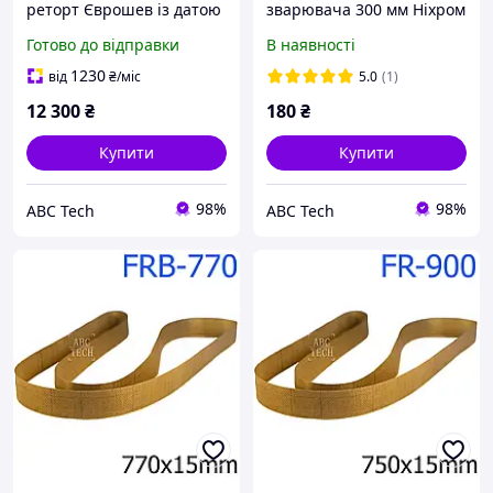
реторт Єврошев із датою
зварювача 300 мм Ніхром
15х300мм Спайник
і тефлон для настільного
Готово до відправки
В наявності
постійного нагрівання
запайника FS-300 В Шов 8
ЗАП-6пн Пайщик плівок
мм
1230
від
₴
/міс
5.0
(1)
ABC Tech
12 300
₴
180
₴
Купити
Купити
98%
98%
ABC Tech
ABC Tech