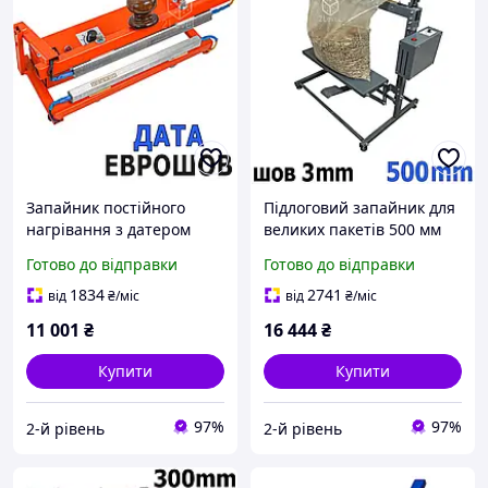
Запайник постійного
Підлоговий запайник для
нагрівання з датером
великих пакетів 500 мм
ЗАП-6пн Настільний
Шов 3 мм Імпульсний
Готово до відправки
Готово до відправки
спайник пакетів із датою
нічно-пайчик НЗВ-500м
Пайщик плівок
Запайковий підлоговий
1834
2741
від
₴
/міс
від
₴
/міс
стіл
11 001
₴
16 444
₴
Купити
Купити
97%
97%
2-й рівень
2-й рівень