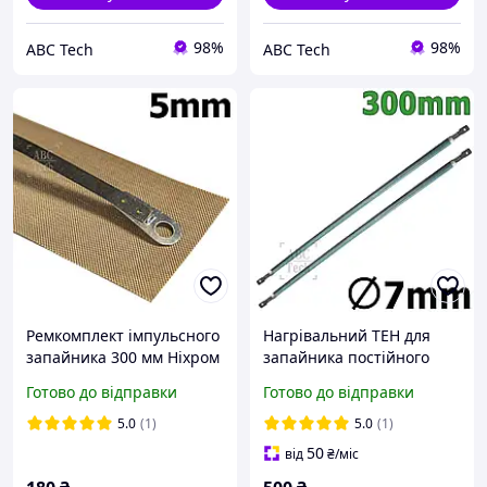
98%
98%
ABC Tech
ABC Tech
Ремкомплект імпульсного
Нагрівальний ТЕН для
запайника 300 мм Ніхром
запайника постійного
і тефлон для зварювача
нагрівання 300 мм
Готово до відправки
Готово до відправки
FS-305 шов 5 мм
Діаметр 7 мм Єврошов
ТЕНи 220 В/135 Вт
5.0
(1)
5.0
(1)
50
від
₴
/міс