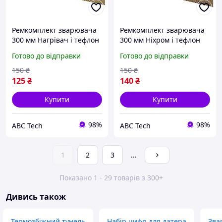
Ремкомплект зварювача
Ремкомплект зварювача
300 мм Нагрівач і тефлон
300 мм Ніхром і тефлон
для імпульсного
на запайник FS-300M/PFS-
Готово до відправки
Готово до відправки
запайника пакетів FS-300
300С Шов 2 мм
ABS Шов 2 мм
150
₴
150
₴
125
₴
140
₴
Купити
Купити
98%
98%
ABC Tech
ABC Tech
1
2
3
...
Показано 1 - 29 товарів з 300+
Дивись також
Термозбіжний тунель
Набір цифр для датера
Зва