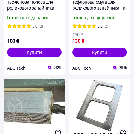
Тефлонова полоса для
Тефлонова смуга для
роликового запайника
роликового запайника FR-
FRB-770-I/II Змінна
900-I/II Змінна стрічка
Готово до відправки
Готово до відправки
стрічка конвеєрного
конвеєрного запайника
запайника 770*15 мм
750*15 мм
5.0
(2)
5.0
(2)
150
₴
100
₴
130
₴
Купити
Купити
98%
98%
ABC Tech
ABC Tech