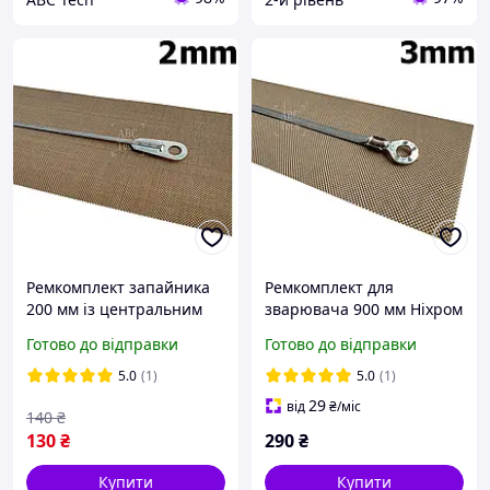
Ремкомплект запайника
Ремкомплект для
200 мм із центральним
зварювача 900 мм Ніхром
ножем Нагрівач і тефлон
і тефлон для запайника
Готово до відправки
Готово до відправки
на запайник FS-200M
FS-900 H Шов 3 мм
Шов 2 мм
5.0
(1)
5.0
(1)
29
від
₴
/міс
140
₴
130
₴
290
₴
Купити
Купити