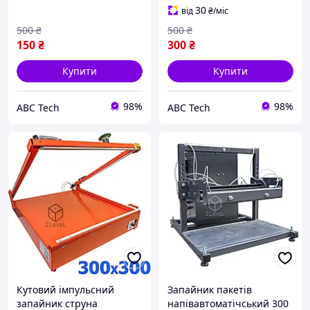
мінінагрівача
саморобного різання
30
від
₴
/міс
500
₴
500
₴
150
₴
300
₴
Купити
Купити
98%
98%
ABC Tech
ABC Tech
Кутовий імпульсний
Запайник пакетів
запайник струна
напівавтоматічський 300