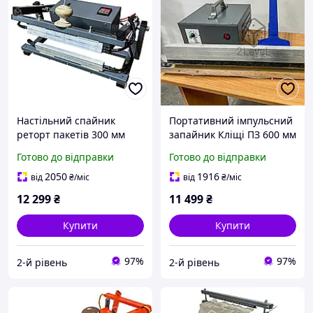
Настільний спайник
Портативний імпульсний
реторт пакетів 300 мм
запайник Кліщі ПЗ 600 мм
ЗП-300 Шов 20 мм Ручний
Переносний ручний
Готово до відправки
Готово до відправки
запайник постійного
зварювач останнього
нагрівання Запайник
шва
2050
1916
від
₴
/міс
від
₴
/міс
єврошів
12 299
₴
11 499
₴
Купити
Купити
97%
97%
2-й рівень
2-й рівень