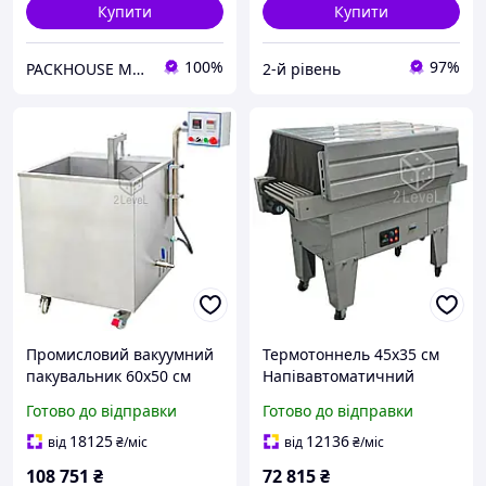
Купити
Купити
100%
97%
PACKHOUSE MACHINERY
2-й рівень
Промисловий вакуумний
Термотоннель 45х35 см
пакувальник 60х50 см
Напівавтоматичний
Термоусадковий танк ST-
термотоннель BS-4535LA
Готово до відправки
Готово до відправки
6050 Терморезервуар для
Термоусадковий
продуктів HUALIAN
підлоговий тунель
18125
12136
від
₴
/міс
від
₴
/міс
Hualian
108 751
₴
72 815
₴