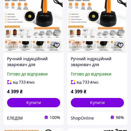
Ручний індукційний
Ручний індукційний
зварювач для
зварювач для
запаювання алюмінієвої
запаювання алюмінієвої
Готово до відправки
Готово до відправки
фольги 15 100 мм, 220В,
фольги 15 100 мм, 220В,
1.2 кВт
1.2 кВт
733
733
від
₴
/міс
від
₴
/міс
4 399
₴
4 399
₴
Купити
Купити
100%
98%
ЕЛЕДІМ
ShopOnline