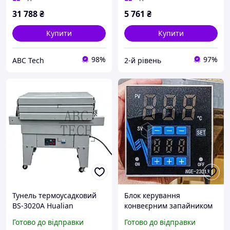
20х20 см
індукційний запайник DL-
31 788
₴
5 761
₴
800
Купити
Купити
98%
97%
ABC Tech
2-й рівень
Тунель термоусадковий
Блок керування
BS-3020A Hualian
конвеєрним запайником
Термотоннель
FRB-770/FRBM-810/FRB-
Готово до відправки
Готово до відправки
пакувальний прохідного
1000 Регулятор