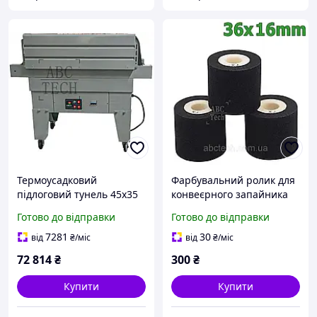
Термоусадковий
Фарбувальний ролик для
підлоговий тунель 45х35
конвеєрного запайника
см Напівавтоматичний
36х16 мм Маркіратор для
Готово до відправки
Готово до відправки
термотоннель BS-4535LA
роликового пайщика
Термопакувальний
FRBM/FRD різних кольорів
7281
30
від
₴
/міс
від
₴
/міс
тунель Hualian
72 814
₴
300
₴
Купити
Купити