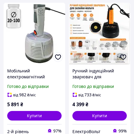
Мобільний
Ручний індукційний
електромагнітний
зварювач для
пакувальник 20-100 мм
запаювання алюмінієвої
Готово до відправки
Готово до відправки
Запайник мембран DGYF-
фольги 15 100 мм, 220В,
400A Переносний
1.2 кВт
982
733
від
₴
/міс
від
₴
/міс
індукційний запайник
5 891
₴
4 399
₴
Hualian
Купити
Купити
97%
99%
2-й рівень
ЕлектроВольт