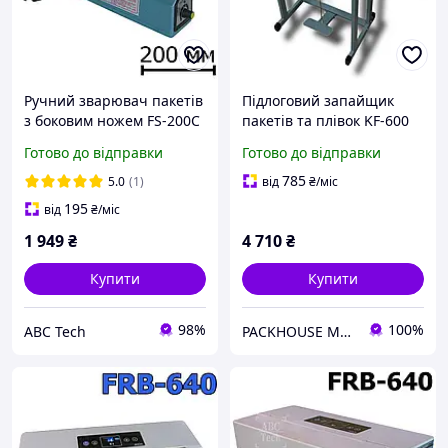
Ручний зварювач пакетів
Підлоговий запайщик
з боковим ножем FS-200C
пакетів та плівок KF-600
Металевий корпус Шов
Готово до відправки
Готово до відправки
2мм Настільний спайник
плівок ABCTech
785
5.0
(1)
від
₴
/міс
195
від
₴
/міс
1 949
₴
4 710
₴
Купити
Купити
98%
100%
ABC Tech
PACKHOUSE MACHINERY