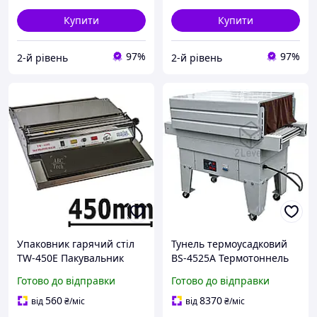
Купити
Купити
97%
97%
2-й рівень
2-й рівень
Упаковник гарячий стіл
Тунель термоусадковий
TW-450E Пакувальник
BS-4525A Термотоннель
продуктів у харчову
упаковувальний
Готово до відправки
Готово до відправки
плівку Hualian
прохідний типу 45х25 см
Пакувальний стіл ширина
Пакувальний тунель
560
8370
від
₴
/міс
від
₴
/міс
до 450 мм
Hualian