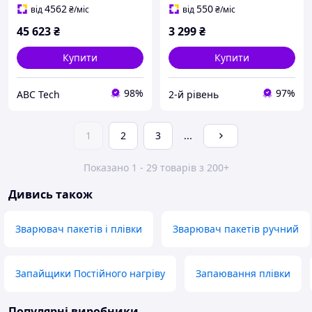
типу 30х20 см
потужності температури
4562
550
від
₴
/міс
від
₴
/міс
запайників
45 623
₴
3 299
₴
Купити
Купити
98%
97%
ABC Tech
2-й рівень
1
2
3
...
Показано 1 - 29 товарів з 200+
Дивись також
Зварювач пакетів і плівки
Зварювач пакетів ручний
Запайщики Постійного нагріву
Запаювання плівки
Популярні виробники