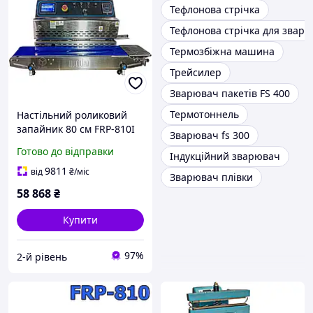
Тефлонова стрічка
Тефлонова стрічка для зварю
Термозбіжна машина
Трейсилер
Зварювач пакетів FS 400
Термотоннель
Настільний роликовий
запайник 80 см FRP-810I
Зварювач fs 300
Конвейєрний запайник
Готово до відправки
Індукційний зварювач
пакетів із кольоровим
датером Шов 10 мм
9811
від
₴
/міс
Зварювач плівки
58 868
₴
Купити
97%
2-й рівень