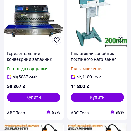
Горизонтальний
Підлоговий запайник
конвеєрний запайник
постійного нагрівання
пакетів FRP-810I
PFS-200DD Пайщик плівок
Готово до відправки
Під замовлення
Роликовий запайник із
Шов 20 мм Переносний
кольоровим датером 80
підлоговий запайник
5887
1180
від
₴
/міс
від
₴
/міс
см Шов 10
HUALIAN
58 867
₴
11 800
₴
Купити
Купити
98%
98%
ABC Tech
ABC Tech