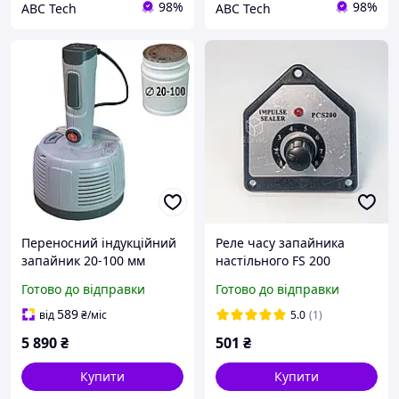
98%
98%
ABC Tech
ABC Tech
Переносний індукційний
Реле часу запайника
запайник 20-100 мм
настільного FS 200
Мобільний
Hualian Форма 1 Блок
Готово до відправки
Готово до відправки
електромагнітний паєк
керування запайником
DGYF-400A Запайник
Автоматика пайщика
589
від
₴
/міс
5.0
(1)
мембран Hualian
5 890
₴
501
₴
Купити
Купити