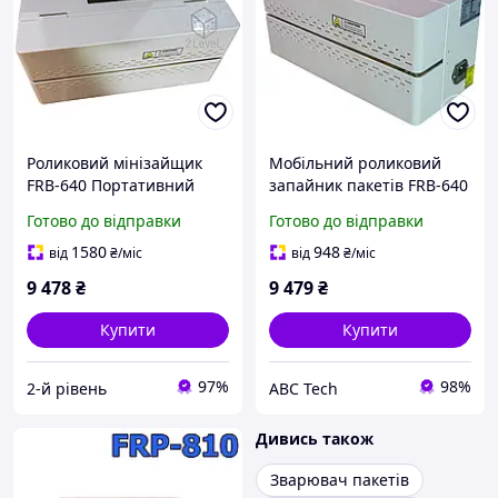
Роликовий мінізайщик
Мобільний роликовий
FRВ-640 Портативний
запайник пакетів FRВ-640
конвеєрний запайник
Роликовий мінізайчик без
Готово до відправки
Готово до відправки
пакетів Hualian
датера Hualian
1580
948
від
₴
/міс
від
₴
/міс
9 478
₴
9 479
₴
Купити
Купити
97%
98%
2-й рівень
ABC Tech
Дивись також
Зварювач пакетів