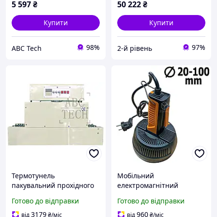
5 597
₴
50 222
₴
Купити
Купити
98%
97%
ABC Tech
2-й рівень
Термотунель
Мобільний
пакувальний прохідного
електромагнітний
типу BS-2020A Hualian
пакувальник 20-100 мм
Готово до відправки
Готово до відправки
Настільний
Запайник мембран
термоусадковий апарат
Hualian Переносний
3179
960
від
₴
/міс
від
₴
/міс