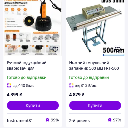
Ручний індукційний
Ножний імпульсний
зварювач для
запайник 500 мм FRT-500
запаювання алюмінієвої
Підлоговий спайник
Готово до відправки
Готово до відправки
фольги 15 100 мм, 220В,
пакетів Шов 3 мм
1.2 кВт
Педальний зварник
440
813
від
₴
/міс
від
₴
/міс
плівок Hualian
4 399
₴
4 879
₴
Купити
Купити
99%
97%
Instrument81
2-й рівень