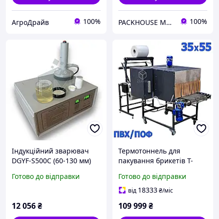
100%
100%
АгроДрайв
PACKHOUSE MACHINERY
Індукційний зварювач
Термотоннель для
DGYF-S500C (60-130 мм)
пакування брикетів T-
5030 Термоусадковий
Готово до відправки
Готово до відправки
тунель прохідного типу
50х30 см Термотоннель
18333
від
₴
/міс
ABC Tech
12 056
₴
109 999
₴