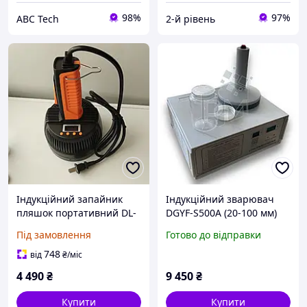
98%
97%
ABC Tech
2-й рівень
Індукційний запайник
Індукційний зварювач
пляшок портативний DL-
DGYF-S500A (20-100 мм)
800A
Під замовлення
Готово до відправки
748
від
₴
/міс
4 490
₴
9 450
₴
Купити
Купити