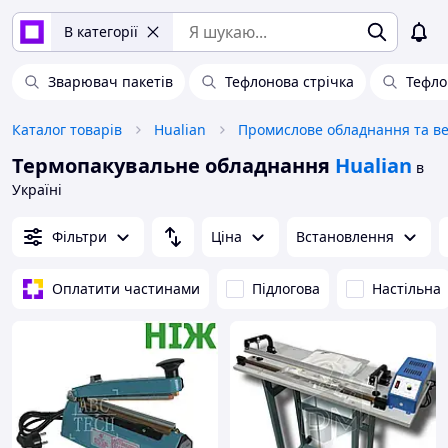
В категорії
Зварювач пакетів
Тефлонова стрічка
Тефло
Каталог товарів
Hualian
Термопакувальне обладнання
Hualian
в
Україні
Фільтри
Ціна
Встановлення
Оплатити частинами
Підлогова
Настільна