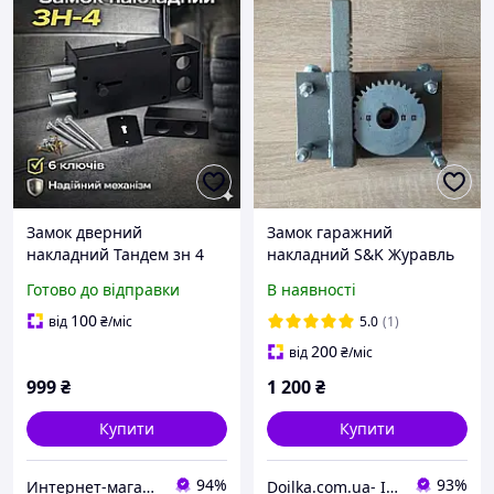
Замок дверний
Замок гаражний
накладний Тандем зн 4
накладний S&K Журавль
гаражний на ворота 6
(2 ключі)
Готово до відправки
В наявності
ключів
100
від
₴
/міс
5.0
(1)
200
від
₴
/міс
999
₴
1 200
₴
Купити
Купити
94%
93%
Интернет-магазин "Ваш Замок"
Doilka.com.ua- Інтернет магазин товарів для сільського господарства