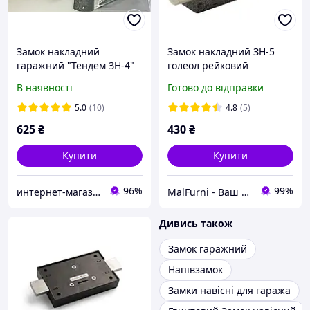
Замок накладний
Замок накладний ЗН-5
гаражний "Тендем ЗН-4"
голеол рейковий
(аналог ЗГСМ-3 Жовті
дверний, гаражний ЗН-5
В наявності
Готово до відправки
води)
рейковий ключ Голеол 2
ригеля металевий
5.0
(10)
4.8
(5)
625
₴
430
₴
Купити
Купити
96%
99%
интернет-магазин Zamok911
MalFurni - Ваш надійний партнер з меблевої та дверної фурнітури
Дивись також
Замок гаражний
Напівзамок
Замки навісні для гаража