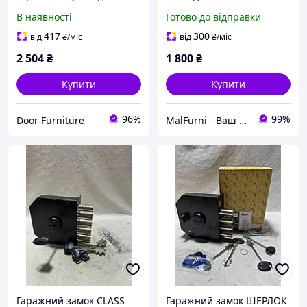
(аналог КІРОВ ЗГЦ)
2+2
В наявності
Готово до відправки
GRANDLOK 1-L 3 ключі
лівий
417
300
від
₴
/міс
від
₴
/міс
2 504
₴
1 800
₴
Купити
Купити
96%
99%
Door Furniture
MalFurni - Ваш надійний партнер з меблевої та дверної фурнітури
Гаражний замок CLASS
Гаражний замок ШЕРЛОК