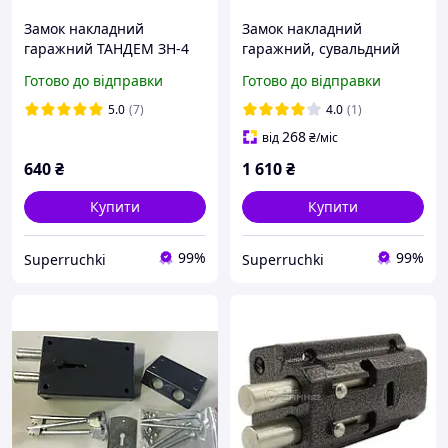
Замок накладний
Замок накладний
гаражний ТАНДЕМ ЗН-4
гаражний, сувальдний
Шерлок 06.51 -5 к (аналог
Готово до відправки
Готово до відправки
Ельбор 06.51)
5.0
(7)
4.0
(1)
268
від
₴
/міс
640
₴
1 610
₴
Купити
Купити
99%
99%
Superruchki
Superruchki