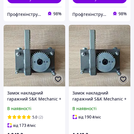
98%
98%
Профтехінструмент
Профтехінструмент
Замок накладний
Замок накладний
гаражний S&K Mechanic +
гаражний S&K Mechanic +
ключ Журавель
ключ Журавель
В наявності
В наявності
нерозкривний комплект 2
нерозкривний комплект 3
ключі D_2485
ключі D_2485
190
5.0
(2)
від
₴
/міс
173
від
₴
/міс