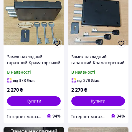
Замок накладний
Замок накладний
гаражний Краматорський
гаражний Краматорський
Grandlock Kramator-1L
Grandlock Kramator-1R
В наявності
В наявності
ліва сторона
права сторона
378
378
від
₴
/міс
від
₴
/міс
2 270
₴
2 270
₴
Купити
Купити
94%
94%
Інтернет магазин HOZ-DOM.COM.UA
Інтернет магазин HOZ-DOM.COM.UA