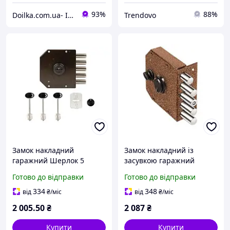
93%
88%
Doilka.com.ua- Інтернет магазин товарів для сільського господарства
Trendovo
Замок накладний
Замок накладний із
гаражний Шерлок 5
засувкою гаражний
ригельний 06,51 "Граніт"
Шерлок 5-ригельний
Готово до відправки
Готово до відправки
(аналог Ельбору)
06,61 "Граніт" (аналог
Ельбору)
334
348
від
₴
/міс
від
₴
/міс
2 005
.50
₴
2 087
₴
Купити
Купити