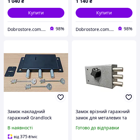
1 040
₴
1 140
₴
Купити
Купити
98%
98%
Dobrostore.com.ua
Dobrostore.com.ua
Замок накладний
Замок врізний гаражний
гаражний Grandlock
замок для металевих та
PETROVKA
деревяних дверей FZB
В наявності
Готово до відправки
118
375
від
₴
/міс