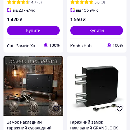
4.7
(3)
5.0
(3)
237
155
від
₴
/міс
від
₴
/міс
1 420
₴
1 550
₴
Купити
Купити
100%
100%
Світ Замків Харків
KnobixHub
Замок накладний
Гаражний замок
гаражний сувальдний
накладний GRANDLOCK