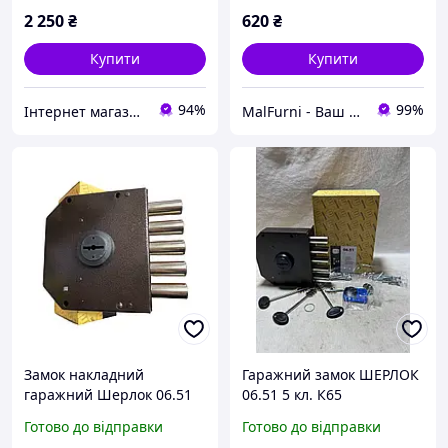
2 250
₴
620
₴
Купити
Купити
94%
99%
Інтернет магазин HOZ-DOM.COM.UA
MalFurni - Ваш надійний партнер з меблевої та дверної фурнітури
Замок накладний
Гаражний замок ШЕРЛОК
гаражний Шерлок 06.51
06.51 5 кл. К65
(3 ключі)
Готово до відправки
Готово до відправки