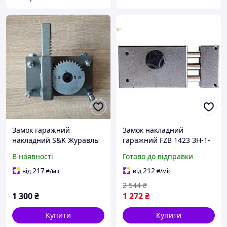
Замок гаражний
Замок накладний
накладний S&K Журавль
гаражний FZB 1423 ЗН-1-
(3 ключі)
5В для защиты дверей с
В наявності
Готово до відправки
ключем и поворотною
засувкою
217
212
від
₴
/міс
від
₴
/міс
2 544
₴
1 300
₴
1 272
₴
Купити
Купити