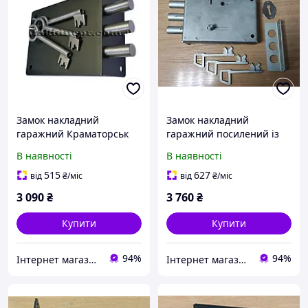
Замок накладний
Замок накладний
гаражний Краматорськ
гаражний посилений із
однофлажковий
підвищеною секретністю
В наявності
В наявності
і проворотом "Ведмідь"
515
627
від
₴
/міс
від
₴
/міс
3 090
₴
3 760
₴
Купити
Купити
94%
94%
Інтернет магазин HOZ-DOM.COM.UA
Інтернет магазин HOZ-DOM.COM.UA