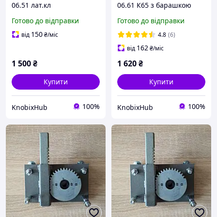
06.51 лат.кл
06.61 К65 з барашкою
Готово до відправки
Готово до відправки
150
від
₴
/міс
4.8
(6)
162
від
₴
/міс
1 500
₴
1 620
₴
Купити
Купити
100%
100%
KnobixHub
KnobixHub