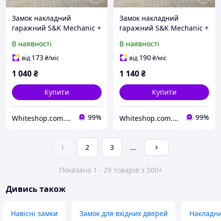
Замок накладний
Замок накладний
гаражний S&K Mechanic +
гаражний S&K Mechanic +
ключ Журавель
ключ Журавель
В наявності
В наявності
нерозкривний комплект 2
нерозкривний комплект 3
ключі W_2485
ключі W_2485
173
190
від
₴
/міс
від
₴
/міс
1 040
₴
1 140
₴
Купити
Купити
99%
99%
Whiteshop.com.ua
Whiteshop.com.ua
1
2
3
...
Показано 1 - 29 товарів з 500+
Дивись також
Навісні замки
Замок для вхідних дверей
Накладни