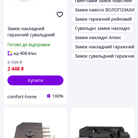
Гвинтовий Замок навісний
Замки навісні ВОЛОГОЗАХИ
Замок гаражний рейковий
Сувальдні замки накладні
Замок накладний
гаражний сувальдний
Замки накладні Апекс
(аналог КІРОВ ЗГЦ)
Готово до відправки
Замок накладний гаражний з
GRANDLOK 1-R 3 ключі
правий
408
від
₴
/міс
Замок сувальдний гаражний
2 720
₴
2 448
₴
Купити
100%
comfort-home