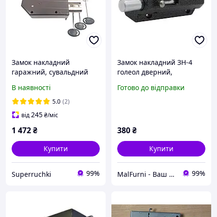
Замок накладний
Замок накладний ЗН-4
гаражний, сувальдний
голеол дверний,
Шерлок 06.51 -3 к (аналог
гаражний ЗН-4 рейковий
В наявності
Готово до відправки
Ельбор 06.51)
ключ Голеол 1 ригель
металевий посилений
5.0
(2)
міцний
245
від
₴
/міс
1 472
₴
380
₴
Купити
Купити
99%
99%
Superruchki
MalFurni - Ваш надійний партнер з меблевої та дверної фурнітури