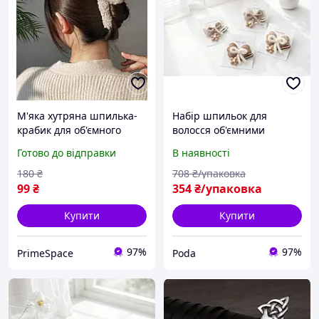
М'яка хутряна шпилька-
Набір шпильок для
крабик для об'ємного
волосся об'ємними
волосся, беж 14 см
бантиками та квітковими
Готово до відправки
В наявності
елементами М'які
затискачі для зачісок у
180
₴
708
₴/упаковка
натуральних відтінках 24
99
₴
354
₴/упаковка
шт.
Купити
Купити
97%
97%
PrimeSpace
Poda