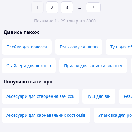
1
2
3
...
Показано 1 - 29 товарів з 8000+
Дивись також
Плойки для волосся
Гель-лак для нігтів
Туш для об
Стайлери для локонів
Прилад для завивки волосся
Популярні категорії
Аксесуари для створення зачісок
Туш для вій
Рез
Аксесуари для карнавальних костюмів
Упаковка для роз