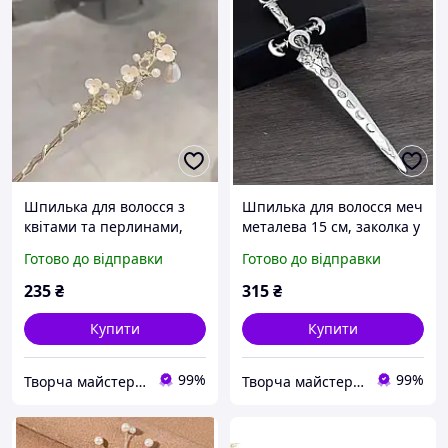
Шпилька для волосся з
Шпилька для волосся меч
квітами та перлинами,
металева 15 см, заколка у
декоративна паличка для
формі меча, аксесуар для
Готово до відправки
Готово до відправки
зачіски 18 см
зачіски
235
₴
315
₴
Купити
Купити
99%
99%
Творча майстерня "WoollyFox"
Творча майстерня "WoollyFox"