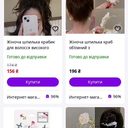
Жіноча шпилька крабик
Жіноча шпилька краб
для волосся високого
об'ємний з
об'ємного хвоста з
перламутровими квітами
Готово до відправки
Готово до відправки
перлами та камінням
для гульки високого
золото (AN)20575
об'ємного хвоста
174
₴
прозорий 4* 8,5 см(ІІ)
156
₴
196
₴
33874
Купити
Купити
96%
96%
Интернет-магазин "Korni"
Интернет-магазин "Korni"