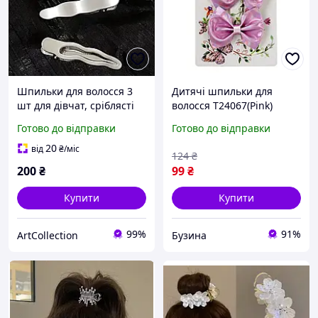
Шпильки для волосся 3
Дитячі шпильки для
шт для дівчат, сріблясті
волосся T24067(Pink)
набір шпильок для
рожевий buzyna
Готово до відправки
Готово до відправки
створення зачісок жіноча
біжутерія, металеві
20
від
₴
/міс
124
₴
200
₴
99
₴
Купити
Купити
99%
91%
ArtСollection
Бузина