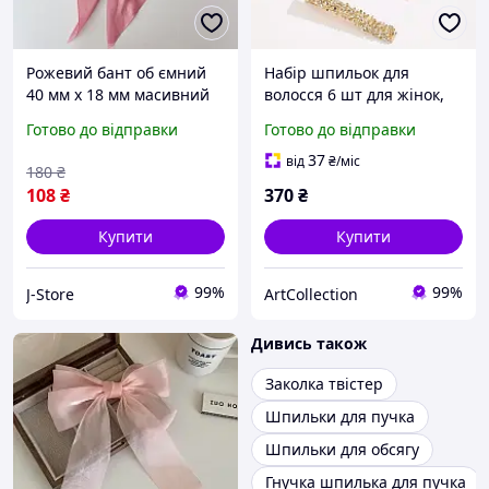
Рожевий бант об ємний
Набір шпильок для
40 мм х 18 мм масивний
волосся 6 шт для жінок,
на заколці для волосся
біжутерія золотисті
Готово до відправки
Готово до відправки
шпилька для волосся
затискачі шпильки для
жіночий аксесуар для
зачісок зі стразами і
37
від
₴
/міс
180
₴
зачіски
перлами жіночі
108
₴
370
₴
Купити
Купити
99%
99%
J-Store
ArtСollection
Дивись також
Заколка твістер
Шпильки для пучка
Шпильки для обсягу
Гнучка шпилька для пучка