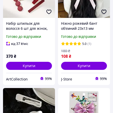
Набір шпильок для
Ніжно рожевий бант
волосся 6 шт для жінок,
об'ємний 23x13 мм
біжутерія золотисті
масивний на заколці для
Готово до відправки
Готово до відправки
затискачі шпильки для
волосся шпилька для
зачісок зі стразами та
волосся, жіночий
37
від
₴
/міс
5.0
(1)
перлами жіночі, червоні
аксесуар для зачіски
180
₴
370
₴
108
₴
Купити
Купити
99%
99%
ArtСollection
J-Store