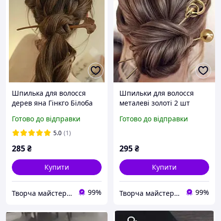
Шпилька для волосся
Шпильки для волосся
дерев яна Гінкго Білоба
металеві золоті 2 шт
20 см, паличка для
геометричні палички для
Готово до відправки
Готово до відправки
зачіски, аксесуар для
зачіски аксесуар
волосся
5.0
(1)
285
₴
295
₴
Купити
Купити
99%
99%
Творча майстерня "WoollyFox"
Творча майстерня "WoollyFox"