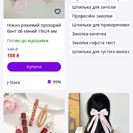
Шпилька для зачіски
Професійні заколки
Шпильки для прикореневого 
Ніжно-рожевий прозорий
бант об ємний 19x24 мм
Заколка-качечка
масивний на заколці для
Готово до відправки
Заколка софіста твіст
волосся шпилька для
волосся жіночий аксесуар
180
₴
Шпилька для густого волосся
для зачіски
108
₴
Купити
99%
J-Store