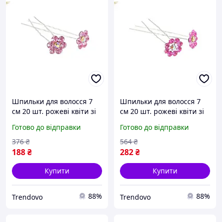
Шпильки для волосся 7
Шпильки для волосся 7
см 20 шт. рожеві квіти зі
см 20 шт. рожеві квіти зі
стразами для укладання
стразами для укладання
Готово до відправки
Готово до відправки
зачіски та декору волосся
та створення зачісок
376
₴
564
₴
188
₴
282
₴
Купити
Купити
88%
88%
Trendovo
Trendovo