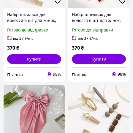
Набір шпильок для
Набір шпильок для
волосся 6 шт для жінок,
волосся 6 шт для жінок,
золотисті затискачі
золотисті затискачі
Готово до відправки
Готово до відправки
шпильки для зачісок зі
шпильки для зачісок зі
стразами і перлами
стразами та перлами
37
37
від
₴
/міс
від
₴
/міс
жіноча біжутерія
жіноча біжутерія,
370
₴
370
₴
Купити
Купити
98%
98%
Пташка
Пташка