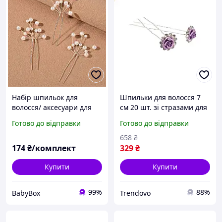
Набір шпильок для
Шпильки для волосся 7
волосся/ аксесуари для
см 20 шт. зі стразами для
створення зачіски
створення зачісок і
Готово до відправки
Готово до відправки
прикрашання волосся
рожеві
658
₴
174
₴/комплект
329
₴
Купити
Купити
99%
88%
BabyBox
Trendovo