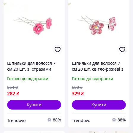
Шпильки для волосся 7
Шпильки для волосся 7
см 20 шт. зі стразами
см 20 шт. світло-рожеві з
рожеві для укладання та
квіткою та стразами для
Готово до відправки
Готово до відправки
прикрашання зачіски
укладання та
прикрашання зачіски
564
₴
658
₴
282
₴
329
₴
Купити
Купити
88%
88%
Trendovo
Trendovo