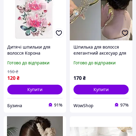
Дитячі шпильки для
Шпилька для волосся
волосся Корона
елегантний аксесуар для
T18456(Pink) buzyna
зачіски
Готово до відправки
Готово до відправки
150
₴
120
₴
170
₴
Купити
Купити
91%
97%
Бузина
WowShop