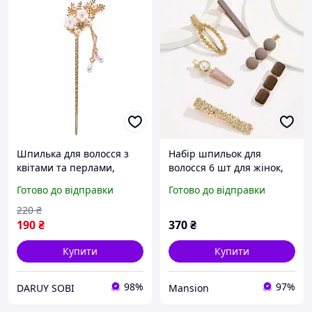
Шпилька для волосся з
Набір шпильок для
квітами та перлами,
волосся 6 шт для жінок,
металева прикраса для
біжутерія золотисті
Готово до відправки
Готово до відправки
зачіски 15 см
затискачі шпильки для
зачісок зі стразами і
220
₴
перлами жіночі
190
₴
370
₴
Купити
Купити
98%
97%
DARUY SOBI
Mansion