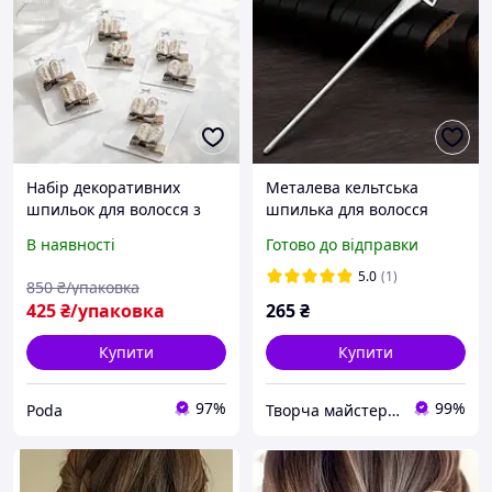
Набір декоративних
Металева кельтська
шпильок для волосся з
шпилька для волосся
об'ємними вушками та
довга паличка для пучка
В наявності
Готово до відправки
бантиками Компактні
й зачісок
затискачі для зачісок 24
5.0
(1)
850
₴/упаковка
шт. pod
425
₴/упаковка
265
₴
Купити
Купити
97%
99%
Poda
Творча майстерня "WoollyFox"