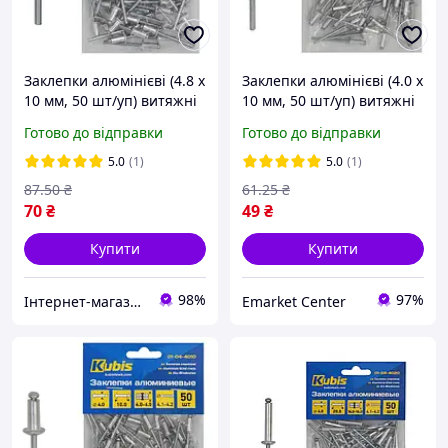
Заклепки алюмінієві (4.8 х
Заклепки алюмінієві (4.0 х
10 мм, 50 шт/уп) витяжні
10 мм, 50 шт/уп) витяжні
Kubis 01-04-4810
Kubis 01-04-4010
Готово до відправки
Готово до відправки
5.0
(1)
5.0
(1)
87
.50
₴
61
.25
₴
70
₴
49
₴
Купити
Купити
98%
97%
Інтернет-магазин ELEKTROMAG
Emarket Center