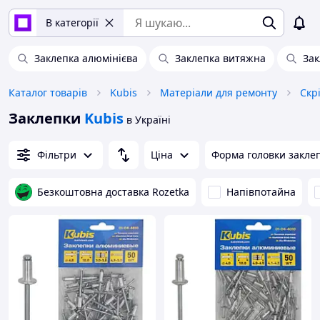
В категорії
Заклепка алюмінієва
Заклепка витяжна
Зак
Каталог товарів
Kubis
Матеріали для ремонту
Скр
Заклепки
Kubis
в Україні
Фільтри
Ціна
Форма головки закле
Безкоштовна доставка Rozetka
Напівпотайна