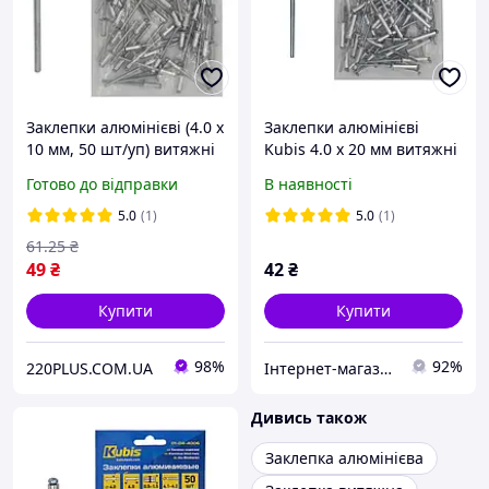
Заклепки алюмінієві (4.0 х
Заклепки алюмінієві
10 мм, 50 шт/уп) витяжні
Kubis 4.0 х 20 мм витяжні
Kubis 01-04-4010
50 шт (01-04-4020)
Готово до відправки
В наявності
5.0
(1)
5.0
(1)
61
.25
₴
49
₴
42
₴
Купити
Купити
98%
92%
220PLUS.COM.UA
Інтернет-магазин "Шухляда"
Дивись також
Заклепка алюмінієва