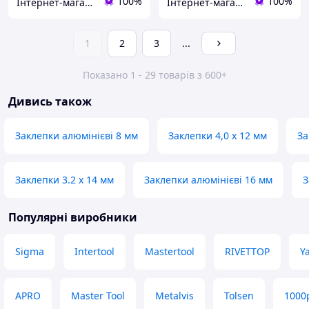
100%
100%
Інтернет-магазин CITYTOOLS
Інтернет-магазин CITYTOOLS
1
2
3
...
Показано 1 - 29 товарів з 600+
Дивись також
Заклепки алюмінієві 8 мм
Заклепки 4,0 х 12 мм
За
Заклепки 3.2 х 14 мм
Заклепки алюмінієві 16 мм
З
Популярні виробники
Sigma
Intertool
Mastertool
RIVETTOP
Y
APRO
Master Tool
Metalvis
Tolsen
1000