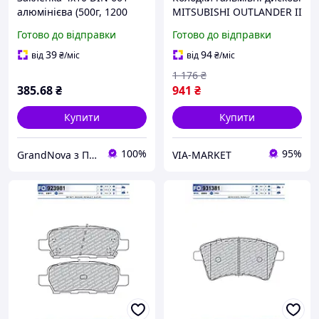
алюмінієва (500г, 1200
MITSUBISHI OUTLANDER II
шт) (в-во S.I.L.A. AC)
(CW_W) 2.4 2006.11-
Готово до відправки
Готово до відправки
SL11.84298
2012.12 FOMAR (FO
478081) Fomar Borg
39
94
від
₴
/міс
від
₴
/міс
Automotive
1 176
₴
385
.68
₴
941
₴
Купити
Купити
100%
95%
GrandNova з ПДВ
VIA-MARKET