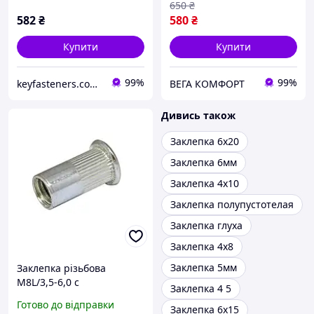
650
₴
582
₴
580
₴
Купити
Купити
99%
99%
keyfasteners.com.ua
ВЕГА КОМФОРТ
Дивись також
Заклепка 6х20
Заклепка 6мм
Заклепка 4х10
Заклепка полупустотелая
Заклепка глуха
Заклепка 4х8
Заклепка 5мм
Заклепка різьбова
М8L/3,5-6,0 c
Заклепка 4 5
циліндричним бортиком
Готово до відправки
Заклепка 6х15
рифлена D11 (150шт/уп)