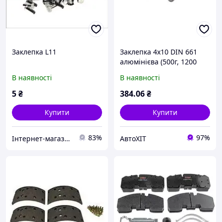
Заклепка L11
Заклепка 4х10 DIN 661
алюмінієва (500г, 1200
шт) (в-во S.I.L.A. AC)
В наявності
В наявності
SL11.84298
5
₴
384
.06
₴
Купити
Купити
83%
97%
Інтернет-магазин Форсаж TIR запчастин, ФОРСАЖ TIR SERVICE&SHOP
АвтоХІТ