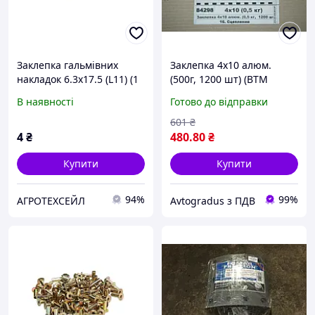
Заклепка гальмівних
Заклепка 4х10 алюм.
накладок 6.3x17.5 (L11) (1
(500г, 1200 шт) (ВТМ
штука) (Roadwin) |
S.I.L.A.) 4х10 (0,5 кг)
В наявності
Готово до відправки
A14003-1
601
₴
4
₴
480
.80
₴
Купити
Купити
94%
99%
АГРОТЕХСЕЙЛ
Avtogradus з ПДВ