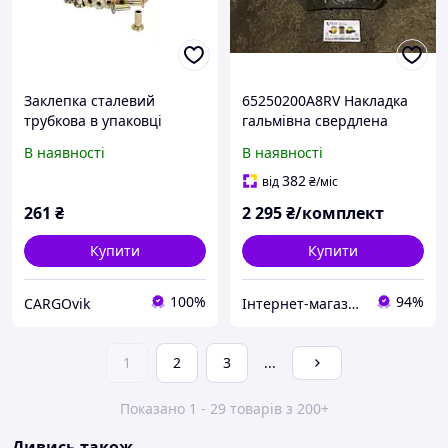
Заклепка сталевий
65250200A8RV Накладка
трубкова в упаковці
гальмівна свердлена
100шт заклепка 6,35х17,5
КАМАЗ 6520 (комплект 8
В наявності
В наявності
L11 L11
шт., із заклепками)
(FOMAR) 6520-3501105
382
від
₴
/міс
261
₴
2 295
₴/комплект
Купити
Купити
100%
94%
CARGOvik
Інтернет-магазин запчастин МАЗ КАМАЗ КРАЗ ЗИЛ ГАЗ "Орбіта Запчастина"
1
2
3
...
Показано 1 - 29 товарів з 200+
Дивись також