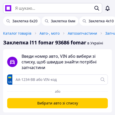
Заклепка 6х20
Заклепка 6мм
Заклепка 4х10
Каталог товарів
Авто-, мото
Автозапчастини
Запч
Заклепка l11 fomar 93686 fomar
в Україні
Введи номер авто, VIN або вибери зі
списку, щоб швидше знайти потрібні
запчастини
UA
або
Вибрати авто зі списку