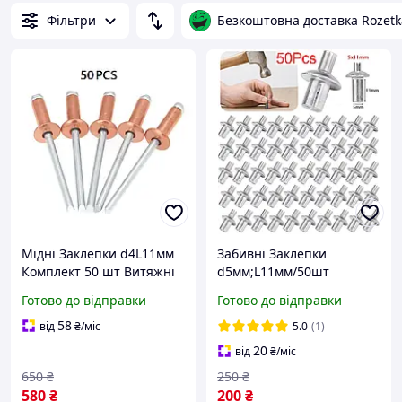
Фільтри
Безкоштовна доставка Rozetk
Мідні Заклепки d4L11мм
Забивні Заклепки
Комплект 50 шт Витяжні
d5мм;L11мм/50шт
Антикорозійні Spec (ZMV-
Алюмінієві Розпірні SPEC
Готово до відправки
Готово до відправки
4x11-Cu)
(URZ-5x11-AL)
58
від
₴
/міс
5.0
(1)
20
від
₴
/міс
650
₴
250
₴
580
₴
200
₴