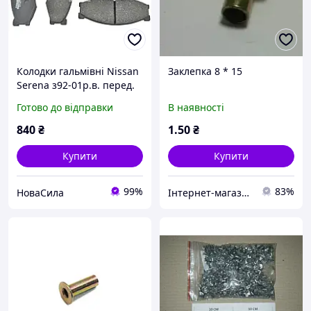
Колодки гальмівні Nissan
Заклепка 8 * 15
Serena з92-01р.в. перед.
(Akebono) (Fomar)
Готово до відправки
В наявності
840
₴
1
.50
₴
Купити
Купити
99%
83%
НоваСила
Інтернет-магазин Форсаж TIR запчастин, ФОРСАЖ TIR SERVICE&SHOP