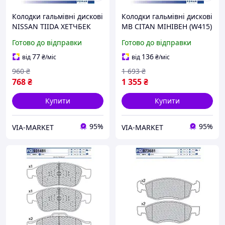
Колодки гальмівні дискові
Колодки гальмівні дискові
NISSAN TIIDA ХЕТЧБЕК
MB CITAN МІНІВЕН (W415)
(C11) 1.6 2004.05-2014.12
1.5 2012.11-2021.08
Готово до відправки
Готово до відправки
FOMAR (FO 923981) Fomar
FOMAR (FO 931381) Fomar
Borg Automotive
Borg Automotive
77
136
від
₴
/міс
від
₴
/міс
960
₴
1 693
₴
768
₴
1 355
₴
Купити
Купити
95%
95%
VIA-MARKET
VIA-MARKET