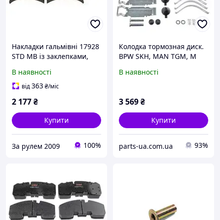
Накладки гальмівні 17928
Колодка тормозная диск.
STD MB із заклепками,
BPW SKH, MAN TGM, M
FOMAR,
2000 L, M 2000 M (пр-во
В наявності
В наявності
65001682N00A4RV,
Fomar)
5021200893
363
від
₴
/міс
2 177
₴
3 569
₴
Купити
Купити
100%
93%
За рулем 2009
parts-ua.com.ua