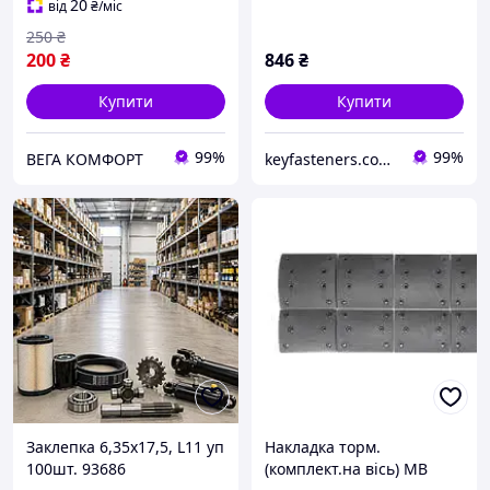
(125шт/уп)
20
від
₴
/міс
250
₴
200
₴
846
₴
Купити
Купити
99%
99%
ВЕГА КОМФОРТ
keyfasteners.com.ua
Заклепка 6,35x17,5, L11 уп
Накладка торм.
100шт. 93686
(комплект.на вісь) МВ