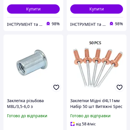
Купити
Купити
98%
98%
ІНСТРУМЕНТ та МЕТИЗИ
ІНСТРУМЕНТ та МЕТИЗИ
Заклепка різьбова
Заклепки Мідні d4L11мм
М8L/3,5-6,0 з
Набір 50 шт Витяжні Spec
циліндричним бортиком
(ZMV-4x11-Cu)
Готово до відправки
Готово до відправки
D11 (150шт/уп)
58
від
₴
/міс