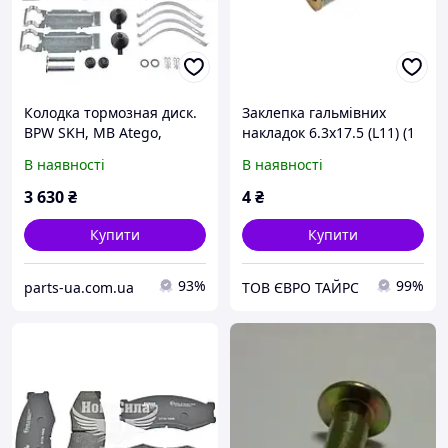
Колодка тормозная диск.
Заклепка гальмівних
BPW SKH, MB Atego,
накладок 6.3x17.5 (L11) (1
Econic 2, T2/L (пр-во
штука) (Roadwin) |
В наявності
В наявності
Fomar)
A14003-1
3 630
₴
4
₴
Купити
Купити
93%
99%
parts-ua.com.ua
ТОВ ЄВРО ТАЙРС