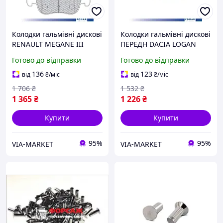
Колодки гальмівні дискові
Колодки гальмівні дискові
RENAULT MEGANE III
ПЕРЕДН DACIA LOGAN
GRANDTOUR (KZ0/1) 1.5
MCV (KS_) 1.6 16V (KS0L,
Готово до відправки
Готово до відправки
2008.11- FOMAR (FO
KS0M, KS0P, KS1S)
931481) Fomar Borg
2007.02- FOMAR (FO
136
123
від
₴
/міс
від
₴
/міс
Automotive
873681)
1 706
₴
1 532
₴
1 365
₴
1 226
₴
Купити
Купити
95%
95%
VIA-MARKET
VIA-MARKET