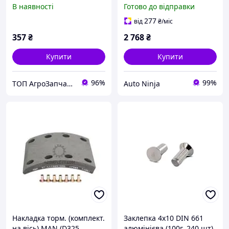
(D360М,130/172*160*13.5/
В наявності
Готово до відправки
11.7/13.4/8.5мм) (пр.о
FOMAR) (пр.о FOMA Fomar
277
від
₴
/міс
Roulunds 65202600A8RV
357
₴
2 768
₴
Купити
Купити
96%
99%
ТОП АгроЗапчастина
Auto Ninja
Накладка торм. (комплект.
Заклепка 4х10 DIN 661
на вісь) MAN (D325
алюмінієва (100г, 240 шт)