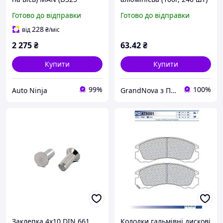
мм,140х150х16.3х11.3)
(в-во S.I.L.A. AC)
Готово до відправки
Готово до відправки
станд. (пр-во) (пр.во
SL11.104232
FOMAR) Fomar Roulunds
228
від
₴
/міс
65001795N00A8RV
2 275
₴
63
.42
₴
Купити
Купити
99%
100%
Auto Ninja
GrandNova з ПДВ
Заклепка 4х10 DIN 661
Колодки гальмівні дискові