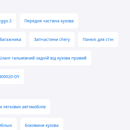
iggo 2
Передня частина кузова
 багажника
Запчастини chery
Панелі для стін
ланг гальмівний задній від кузова правий
400020-DY
и легкових автомобілів
більні
Боковини кузова