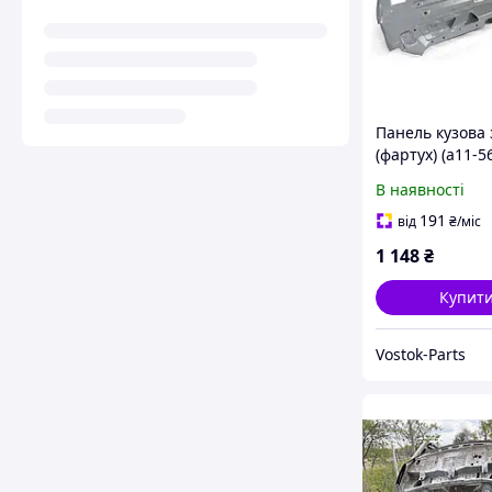
Панель кузова
(фартух) (a11-5
dy) Chery Amul
В наявності
A11/A15 (Чері 
191
від
₴
/міс
1 148
₴
Купит
Vostok-Parts