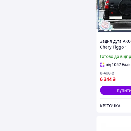
Задня дуга AK0
Chery Tiggo 1
нержавіюча ст
Готово до відп
кенгурятник д
захисту кузова
1057
від
₴
/міс
автомобіля KVI
8 400
₴
6 344
₴
Купит
КВІТОЧКА