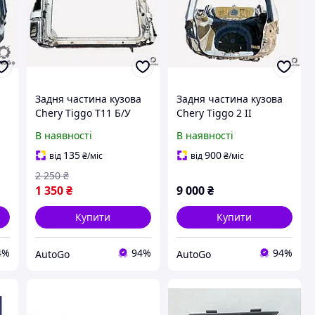
Задня частина кузова
Задня частина кузова
Chery Tiggo T11 Б/У
Chery Tiggo 2 II
В наявності
В наявності
135
900
від
₴
/міс
від
₴
/міс
2 250
₴
1 350
₴
9 000
₴
Купити
Купити
4%
94%
94%
AutoGo
AutoGo