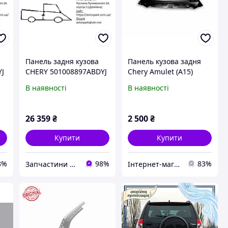
Панель задня кузова
Панель кузова задня
YJ
CHERY 501008897ABDYJ
Chery Amulet (A15)
В наявності
В наявності
26 359
₴
2 500
₴
Купити
Купити
8%
98%
83%
Запчастини на іномарки
Інтернет-магазин "Авто Експерт Плюс"