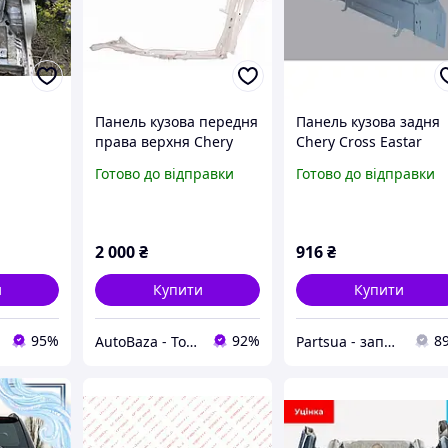
Панель кузова передня
Панель кузова задня
права верхня Chery
Chery Cross Eastar
Tiggo T11/Чері Тіго T11
(оригінал)
Готово до відправки
Готово до відправки
Істар
- T11-5300200-DY
CHERY
Y)
2 000
₴
916
₴
и
Купити
Купити
95%
92%
8
AutoBaza - Товари для автомобілей та життя
Partsua - запчасти Днепр