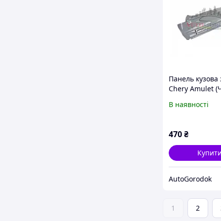
Панель кузова
Chery Amulet (
Амулет) A11-56
В наявності
DY
470
₴
Купит
AutoGorodok
1
2