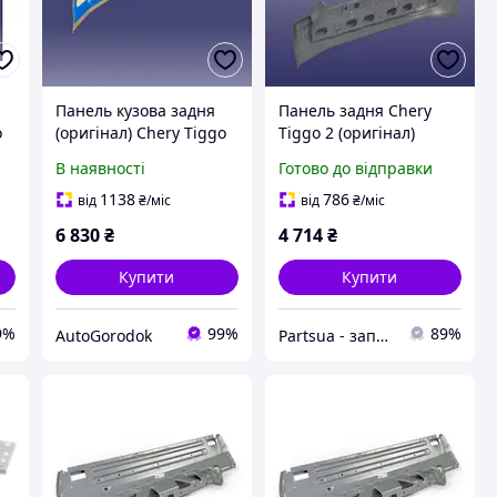
Панель кузова задня
Панель задня Chery
o
(оригінал) Chery Tiggo
Tiggo 2 (оригінал)
2 (Чери Тіго 2) J69-
В наявності
Готово до відправки
5600010-DY
1138
786
від
₴
/міс
від
₴
/міс
6 830
₴
4 714
₴
Купити
Купити
9%
99%
89%
AutoGorodok
Partsua - запчасти Днепр