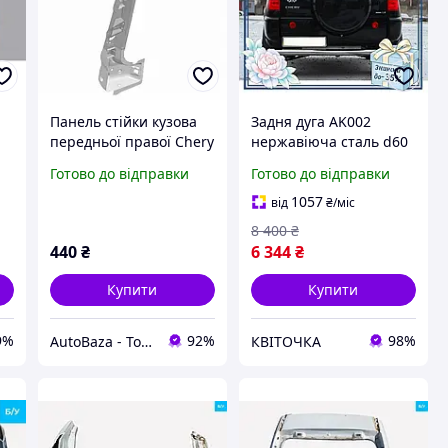
Панель стійки кузова
Задня дуга AK002
передньої правої Chery
нержавіюча сталь d60
Tiggo T11/Чері Тіго T11
для Chery Tiggo 1
Готово до відправки
Готово до відправки
- T11-5400420-DY
кенгурятник захист
кузова авто KVI_12
1057
від
₴
/міс
8 400
₴
440
₴
6 344
₴
Купити
Купити
9%
92%
98%
AutoBaza - Товари для автомобілей та життя
КВІТОЧКА