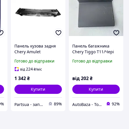
Панель кузова задня
Панель багажника
Chery Amulet
Chery Tiggo T11/Чері
9-
Тіго T11 - T11-5402361,
Готово до відправки
Готово до відправки
(з розбірки)
224
від
₴
/міс
1 342
₴
від
202
₴
Купити
Купити
9%
89%
92%
Partsua - запчасти Днепр
AutoBaza - Товари для автомобілей та життя