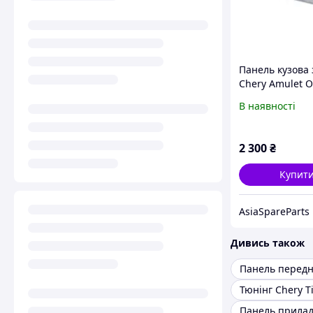
Панель кузова
Chery Amulet О
A11-5600010-D
В наявності
2 300
₴
Купит
AsiaSpareParts
Дивись також
Тюнінг Chery T