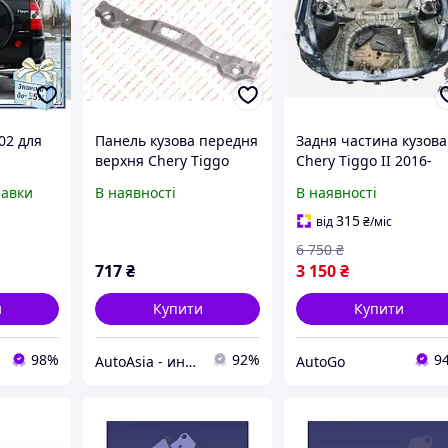
02 для
Панель кузова передня
Задня частина кузова
верхня Chery Tiggo
Chery Tiggo II 2016-
аль
(T11) (Чері Тігго) - T11-
2022 Б/У
равки
В наявності
В наявності
ля
5300170-DY
315
від
₴
/міс
_12
6 750
₴
717
₴
3 150
₴
и
Купити
Купити
98%
92%
9
AutoAsia - интернет магазин запчастей к китайским автомобилям
AutoGo