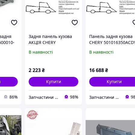
 задня
Задня панель кузова
Панель задня кузова
600010-
АКЦІЯ CHERY
CHERY 501016350ACD
et
m115300010dy
В наявності
В наявності
Амулет)
2 223
₴
16 688
₴
и
Купити
Купити
86%
98%
9
Запчастини на іномарки
Запчастини на іномарки