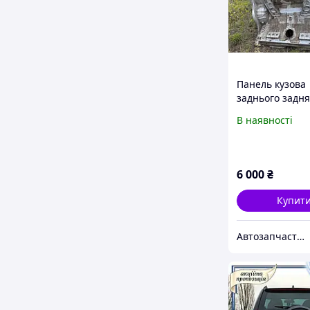
Панель кузова
заднього задня
частина кузов/
В наявності
четверть Чері 
(Chery Eastar) 
(B11-5600210-D
6 000
₴
Купит
Автозапчастини