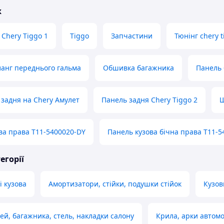
ж
 Chery Tiggo 1
Tiggo
Запчастини
Тюнінг chery t
анг переднього гальма
Обшивка багажника
Панель
 задня на Chery Амулет
Панель задня Chery Tiggo 2
Ш
ва права T11-5400020-DY
Панель кузова бічна права T11-5
егорії
і кузова
Амортизатори, стійки, подушки стійок
Кузов
й, багажника, стель, накладки салону
Крила, арки автомо