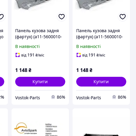
ня
Панель кузова задня
Панель кузова задня
go
(фартух) (a11-5600010-
(фартух) (a11-5600010-
1-
dy) Chery Amulet
dy) Chery Amulet
В наявності
В наявності
A11/A15 (Чері Амулет)
A11/A15 (Чері Амулет)
191
191
від
₴
/міс
від
₴
/міс
1 148
₴
1 148
₴
Купити
Купити
2%
86%
86%
Vostok-Parts
Vostok-Parts