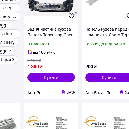
Панель приладів чері тіго
Аксесуари для chery tiggo 7
aggi
Задня частина кузова
Панель кузова перед
Передня панель chery tiggo t11
Панель Телевізор Cher
ліва нижня Chery Tig
Tiggo T11
T11/Чері Тіго T11 - T1
я chery
В наявності
Готово до відправки
5300130-DY
iggo 2
180
від
₴
/міс
 tiggo 3
3 150
₴
1 800
₴
200
₴
Купити
Купити
94%
9
AutoGo
AutoBaza - Товари для автомобілей та життя