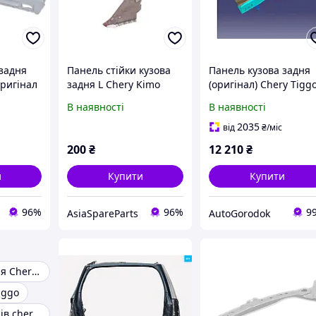
 задня
Панель стійки кузова
Панель кузова задня
ригінал
задня L Chery Kimo
(оригінал) Chery Tigg
Y
(оригінал)
7 (Чері Тіго 7) T15-
В наявності
В наявності
5600010-DY
2035
від
₴
/міс
200
₴
12 210
₴
и
Купити
Купити
96%
96%
9
AsiaSpareParts
AutoGorodok
Панель передня Chery Amulet
iggo
Панель приладів chery tiggo