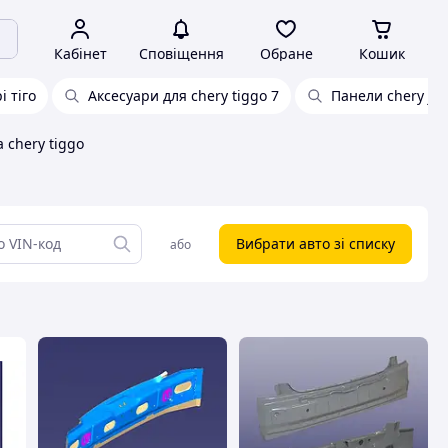
Кабінет
Сповіщення
Обране
Кошик
 тіго
Аксесуари для chery tiggo 7
Панели chery jag
 chery tiggo
Вибрати авто зі списку
або