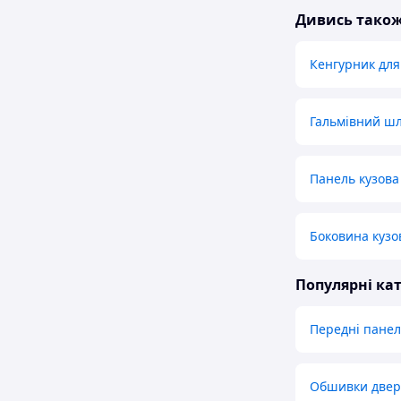
Дивись тако
Кенгурник для
Гальмівний шл
Панель кузова
Боковина кузо
Популярні кат
Передні панел
Обшивки двере