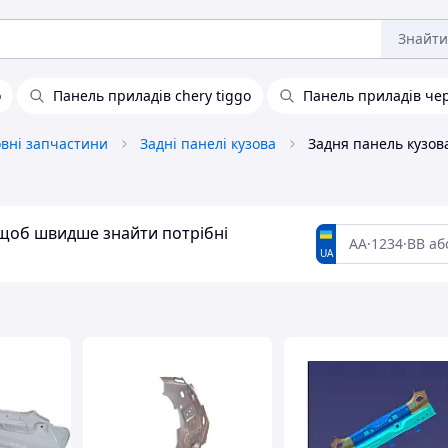
Знайти
o
Панель приладів chery tiggo
Панель приладів чері
овні запчастини
Задні панелі кузова
Задня панель кузова
, щоб швидше знайти потрібні
UA