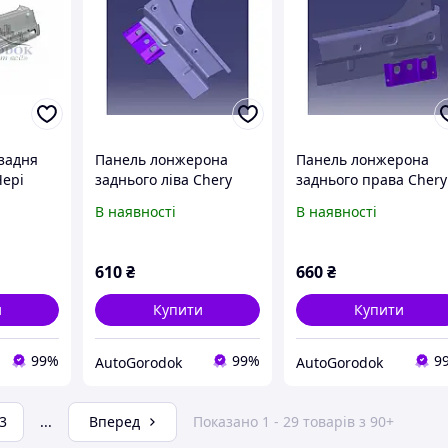
 задня
Панель лонжерона
Панель лонжерона
Чері
заднього ліва Chery
заднього права Chery
00010-
Tiggo 2 (Чері Тіго 2) J69-
Tiggo 2 (Чері Тіго 2) J6
В наявності
В наявності
5101510-DY
5101520-DY
610
₴
660
₴
и
Купити
Купити
99%
99%
9
AutoGorodok
AutoGorodok
3
...
Вперед
Показано 1 - 29 товарів з 90+