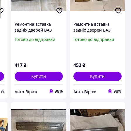
Ремонтна вставка
Ремонтна вставка
задніх дверей ВАЗ
задніх дверей ВАЗ
15
2109, 21099, 2114, 2115
2101, 2102, 2103, 2106
Готово до відправки
Готово до відправки
ліва
ліва
417
₴
452
₴
Купити
Купити
8%
98%
98%
Авто-Віраж
Авто-Віраж