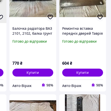
і
Балочка радіатора ВАЗ
Ремонтна вставка
2101, 2102, балка грунт
передніх дверей Таврія
1102 ліва
Готово до відправки
Готово до відправки
770
₴
604
₴
Купити
Купити
0%
98%
98%
Авто-Віраж
Авто-Віраж