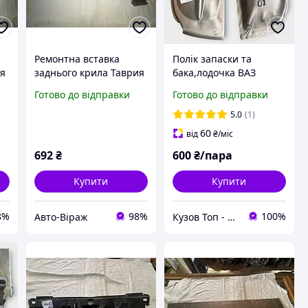
Ремонтна вставка
Полік запаски та
ия
заднього крила Таврия
бака,лодочка ВАЗ
1102 права коса
2101,21011
Готово до відправки
Готово до відправки
5.0
(1)
60
від
₴
/міс
692
₴
600
₴/пара
Купити
Купити
8%
98%
100%
Авто-Віраж
Кузов Топ - кузовні запчастини, які стають як рідні