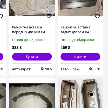
Ремонтна вставка
Ремонтна вставка
передніх дверей ВАЗ
задніх дверей ВАЗ
2104, 2105, 2107 права
2104, 2105, 2107 ліва
Готово до відправки
Готово до відправки
383
₴
469
₴
Купити
Купити
8%
98%
98%
Авто-Віраж
Авто-Віраж