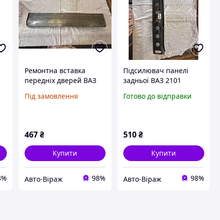
Ремонтна вставка
Підсилювач панелі
передніх дверей ВАЗ
задньої ВАЗ 2101
2104, 2105, 2107 ліва
фартух
Під замовлення
Готово до відправки
467
₴
510
₴
Купити
Купити
8%
98%
98%
Авто-Віраж
Авто-Віраж