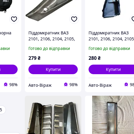
 чорна
Піддомкратник ВАЗ
Піддомкратник ВАЗ
2101, 2106, 2104, 2105,
2101, 2106, 2104, 2105
2107, 2102, 2103 новий
2107, 2102, 2103 нов
равки
Готово до відправки
Готово до відправки
задній у зборі лівий
задній у зборі прави
279
₴
280
₴
и
Купити
Купити
98%
98%
9
Авто-Віраж
Авто-Віраж
5