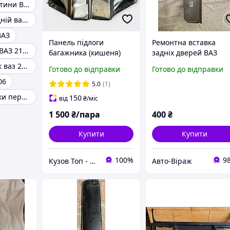
Кузовні запчастини ВАЗ 2101
Піддомкрат задній ваз 2107
ВАЗ
Панель підлоги
Ремонтна вставка
Кузовні деталі ВАЗ 2108-2109-21093-21099
багажника (кишеня)
задніх дверей ВАЗ
ВАЗ 2110,2111,2170
2109, 21099, 2114, 21
Поддомкратник ваз 2108
Готово до відправки
Готово до відправки
Приора прав+ліва
права
06
5.0
(1)
Поддомкратники передні
150
від
₴
/міс
1 500
₴/пара
400
₴
Купити
Купити
100%
9
Кузов Топ - кузовні запчастини, які стають як рідні
Авто-Віраж