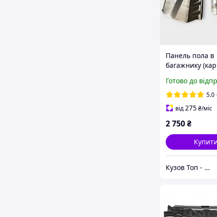
Панель пола в
багажнику (кар
ВАЗ 2112,2172
Готово до відп
прав+ліва
5.0
275
від
₴
/міс
2 750
₴
Купит
Кузов Топ - кузовні запчастини, які стають як рідні