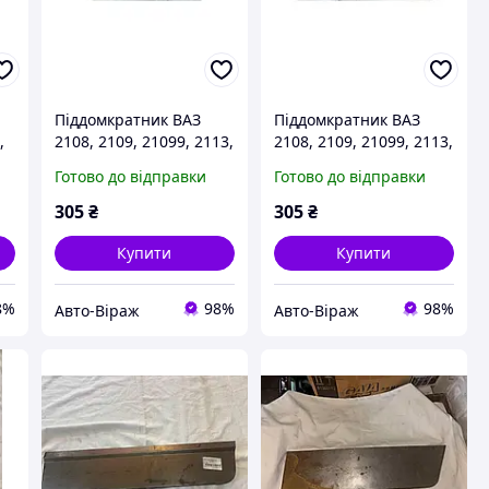
Піддомкратник ВАЗ
Піддомкратник ВАЗ
,
2108, 2109, 21099, 2113,
2108, 2109, 21099, 2113,
ий
2114, 2115 задній у
2114, 2115 задній у
Готово до відправки
Готово до відправки
й
зборі правий
зборі лівий
305
₴
305
₴
Купити
Купити
8%
98%
98%
Авто-Віраж
Авто-Віраж