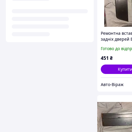
Ремонтна вста
задніх дверей 
2101, 2102, 210
Готово до відп
права
451
₴
Купит
Авто-Віраж