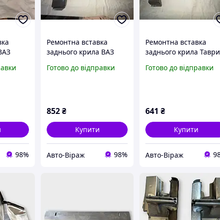
вка
Ремонтна вставка
Ремонтна вставка
ВАЗ
заднього крила ВАЗ
заднього крила Тавр
07 права
2108, 2113 ліва коса
1102 ліва коса
равки
Готово до відправки
Готово до відправки
852
₴
641
₴
и
Купити
Купити
98%
98%
9
Авто-Віраж
Авто-Віраж