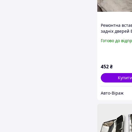
Ремонтна вста
задніх дверей 
2104, 2105, 21
Готово до відп
452
₴
Купит
Авто-Віраж