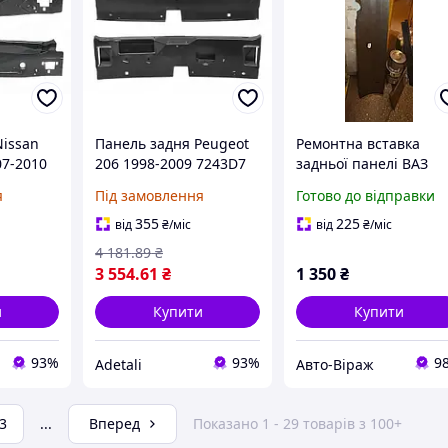
Nissan
Панель задня Peugeot
Ремонтна вставка
07-2010
206 1998-2009 7243D7
задньої панелі ВАЗ
2106 не грунт фартух
я
Під замовлення
Готово до відправки
355
225
від
₴
/міс
від
₴
/міс
4 181
.89
₴
3 554
.61
₴
1 350
₴
и
Купити
Купити
93%
93%
9
Adetali
Авто-Віраж
3
...
Вперед
Показано 1 - 29 товарів з 100+