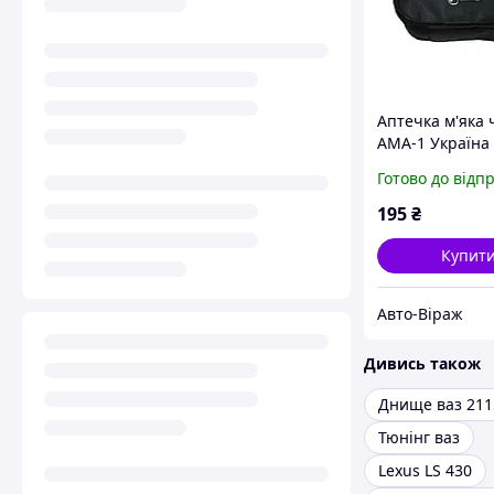
Аптечка м'яка
АМА-1 Україна
Готово до відп
195
₴
Купит
Авто-Віраж
Дивись також
Днище ваз 211
Тюнінг ваз
Lexus LS 430