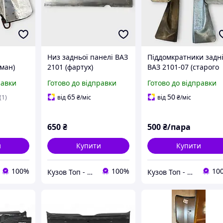
Низ задньої панелі ВАЗ
Піддомкратники задн
ман)
2101 (фартух)
ВАЗ 2101-07 (старого
зразка)
равки
Готово до відправки
Готово до відправки
65
50
(1)
від
₴
/міс
від
₴
/міс
650
₴
500
₴/пара
и
Купити
Купити
100%
100%
10
Кузов Топ - кузовні запчастини, які стають як рідні
Кузов Топ - кузовні запчастини, які стають як рідні