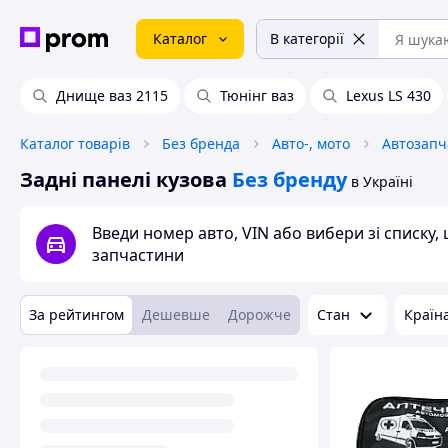
Каталог
В категорії
Днище ваз 2115
Тюнінг ваз
Lexus LS 430
Каталог товарів
Без бренда
Авто-, мото
Автозапч
Задні панелі кузова
Без бренду
в Україні
Введи номер авто, VIN або вибери зі списку
запчастини
За рейтингом
Дешевше
Дорожче
Стан
Країн