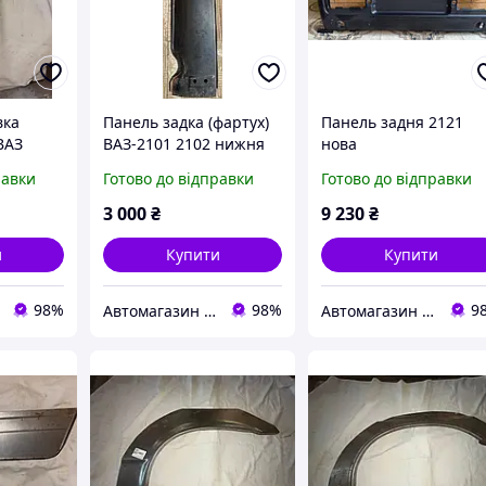
вка
Панель задка (фартух)
Панель задня 2121
ВАЗ
ВАЗ-2101 2102 нижня
нова
3, 2106
частина
равки
Готово до відправки
Готово до відправки
3 000
₴
9 230
₴
и
Купити
Купити
98%
98%
9
Автомагазин "Лонжерон"
Автомагазин "Лонжерон"