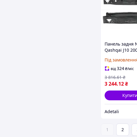
Панель задня 
Qashqai J10 20
G9110-JD0AA
Під замовленн
324
від
₴
/міс
3 816
.61
₴
3 244
.12
₴
Купит
Adetali
1
2