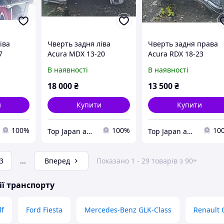
іва
Чверть задня ліва
Чверть задня права
7
Acura MDX 13-20
Acura RDX 18-23
В наявності
В наявності
18 000
₴
13 500
₴
и
Купити
Купити
100%
100%
10
Top Japan autoparts
Top Japan autoparts
3
...
Вперед
Показано 1 - 29 товарів з 90+
ії транспорту
lf
Ford Fiesta
Mercedes-Benz GLK-Class
Renault C