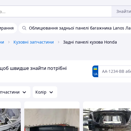
Знайти
ирання
Облицювання задньої панелі багажника Lanos Ла
ни
Кузовні запчастини
Задні панелі кузова Honda
, щоб швидше знайти потрібні
UA
апчастини
Колір