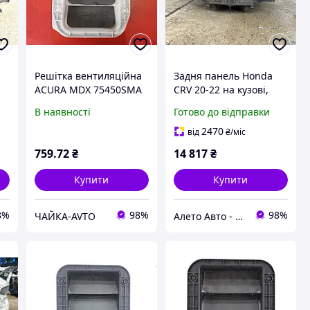
Решітка вентиляційна
Задня панель Honda
ACURA MDX 75450SMA
CRV 20-22 на кузові,
на
Задн. , 18921-3743
графіт 66100TNYG00ZZ
В наявності
Готово до відправки
2470
від
₴
/міс
759
.72
₴
14 817
₴
Купити
Купити
8%
98%
98%
ЧАЙКА-AVTO
Алето Авто - запчастини на авто зі США