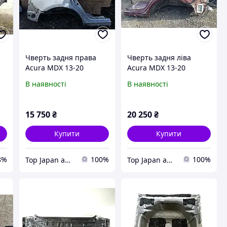
Чверть задня права
Чверть задня ліва
Acura MDX 13-20
Acura MDX 13-20
В наявності
В наявності
15 750
₴
20 250
₴
Купити
Купити
8%
100%
100%
Top Japan autoparts
Top Japan autoparts