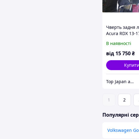
Чверть задня л
Acura RDX 13-1
В наявності
від
15 750
₴
Купит
Top Japan autoparts
1
2
Популярні сер
Volkswagen Go