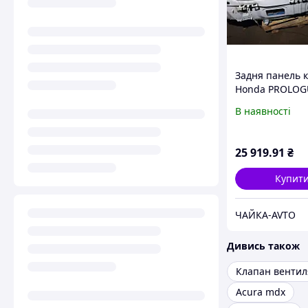
Задня панель 
Honda PROLOG
87854724 Без д
В наявності
18860-9214
25 919
.91
₴
Купит
ЧАЙКА-AVTO
Дивись також
Acura mdx