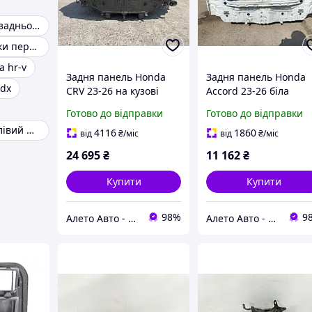
Облицювання задньої панелі багажника Lanos Ланос
Автомат коробки передач
a hr-v
Задня панель Honda
Задня панель Honda
rdx
CRV 23-26 на кузові
Accord 23-26 біла
чорна 661003A0305ZZ
6610030A306ZZ
Готово до відправки
Готово до відправки
Важіль задній лівий Honda Civic
4116
1860
від
₴
/міс
від
₴
/міс
24 695
₴
11 162
₴
Купити
Купити
98%
9
Алето Авто - запчастини на авто зі США
Алето Авто - запчастини на авто зі США