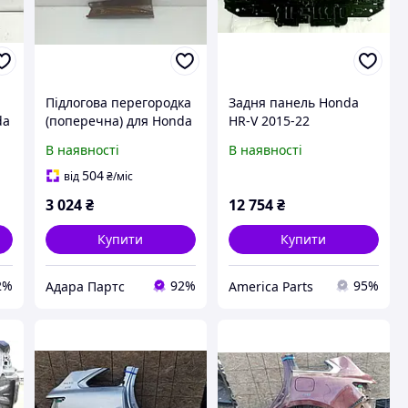
Підлогова перегородка
Задня панель Honda
da
(поперечна) для Honda
HR-V 2015-22
n
Civic Coupe 2016-2020
В наявності
В наявності
)
(10 gen) (65766TBGA00)
504
від
₴
/міс
3 024
₴
12 754
₴
Купити
Купити
2%
92%
95%
Адара Партс
America Parts