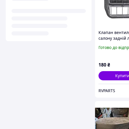
Клапан вентил
салону задній 
HONDA CR-V 20
Готово до відп
(дефект) 7545
180
₴
Купит
RVPARTS