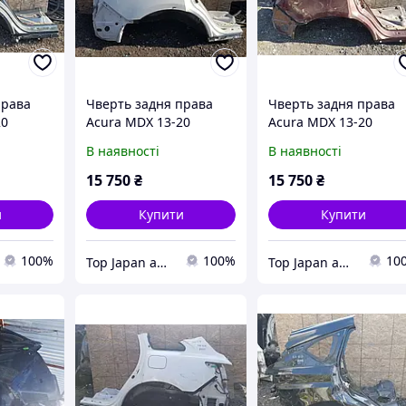
права
Чверть задня права
Чверть задня права
20
Acura MDX 13-20
Acura MDX 13-20
В наявності
В наявності
15 750
₴
15 750
₴
и
Купити
Купити
100%
100%
10
Top Japan autoparts
Top Japan autoparts