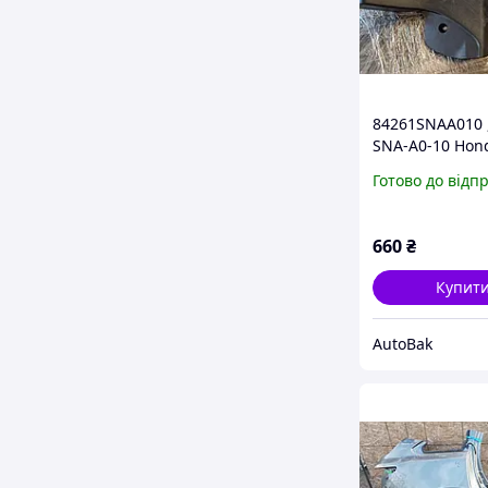
84261SNAA010 
SNA-A0-10 Hond
накладка поро
Готово до відп
задняя ліва hon
4d
660
₴
Купит
AutoBak