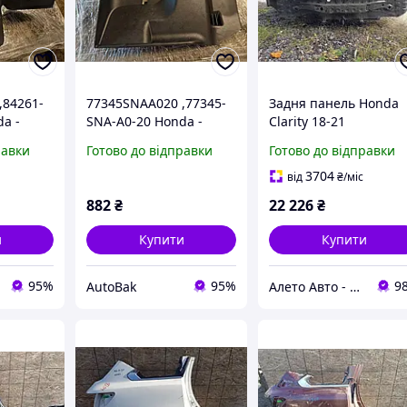
,84261-
77345SNAA020 ,77345-
Задня панель Honda
a -
SNA-A0-20 Honda -
Clarity 18-21
га
накладка салона honda
висвердлена, графіт
равки
Готово до відправки
Готово до відправки
da civic
civic 4d
66100TRV305ZZ
3704
від
₴
/міс
882
₴
22 226
₴
и
Купити
Купити
95%
95%
9
AutoBak
Алето Авто - запчастини на авто зі США