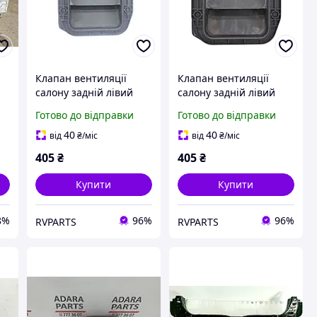
Клапан вентиляції
Клапан вентиляції
салону задній лівий
салону задній лівий
HONDA CR-V 2006-2010
HONDA CR-V 2006-2010
Готово до відправки
Готово до відправки
(75450SMA)
75450SMA003
75450SMA003
40
40
від
₴
/міс
від
₴
/міс
405
₴
405
₴
Купити
Купити
8%
96%
96%
RVPARTS
RVPARTS