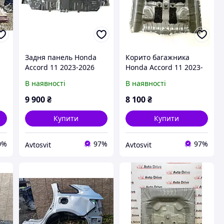
Задня панель Honda
Корито багажника
Accord 11 2023-2026
Honda Accord 11 2023-
6610030A306ZZ
2026 оригінал Б/У
В наявності
В наявності
6555030AA00ZZ
9 900
₴
8 100
₴
Купити
Купити
0%
97%
97%
Avtosvit
Avtosvit