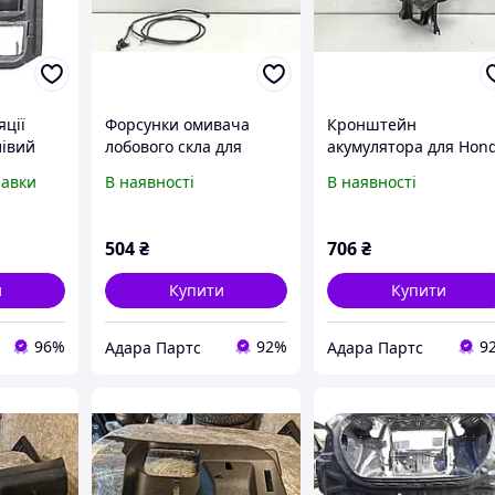
яції
Форсунки омивача
Кронштейн
лівий
лобового скла для
акумулятора для Hon
10-2012
Honda Accord 2016-
Civic 2016-2020 (10 ge
равки
В наявності
В наявності
0SMA003
2017 (9th gen CR2-CR3
restyle) (60630TBAA00
restyle) (76810SLN003)
504
₴
706
₴
и
Купити
Купити
96%
92%
9
Адара Партс
Адара Партс