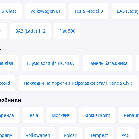
 S-Class
Volkswagen LT
Tesla Model 3
ВАЗ (Lada)
n
ВАЗ (Lada) 112
Fiat 500
ж
я ліва
Шумоізоляція HONDA
Панель багажника
ccord
Накладки на пороги з неіржавкої сталі Honda Civic
иробники
бренда
Tesla
Москвич
Klokkerholm
Renaul
mpany
Volkswagen
Polcar
Tempest
VAG