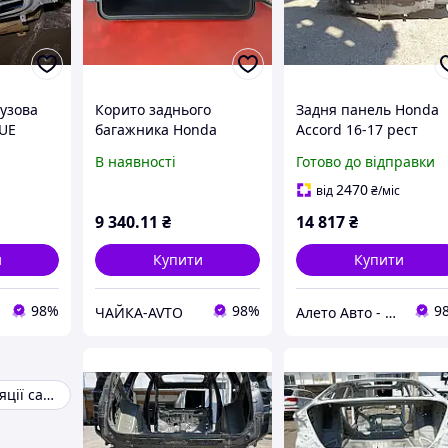
кузова
Корито заднього
Задня панель Honda
UE
багажника Honda
Accord 16-17 рест
ефектів,
PROLOGUE 26348120
hybrid на кузові, чор
В наявності
Готово до відправки
Без дефектів, 18355-
66100T3W300ZZ
9214
2470
від
₴
/міс
9 340
.11
₴
14 817
₴
и
Купити
Купити
98%
98%
9
ЧАЙКА-AVTO
Алето Авто - запчастини на авто зі США
Клапан вентиляції салону