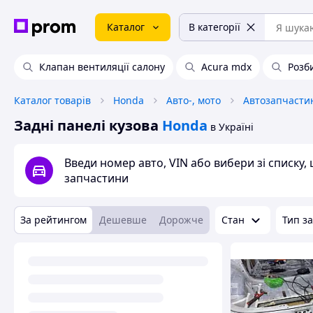
Каталог
В категорії
Клапан вентиляції салону
Acura mdx
Розб
Каталог товарів
Honda
Авто-, мото
Автозапчасти
Задні панелі кузова
Honda
в Україні
Введи номер авто, VIN або вибери зі списку
запчастини
За рейтингом
Дешевше
Дорожче
Стан
Тип з