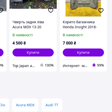
Чверть задня ліва
Корито багажника
Acura MDX 13-20
Honda Insight 2018-
2022 рік
В наявності
В наявності
4 500
₴
7 000
₴
Купити
Купити
0%
100%
99%
Top Japan autoparts
Интернет -магазин"Avto Drive"
lio
Acura MDX
Audi TT