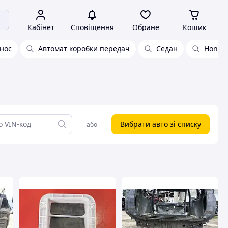
Кабінет
Сповіщення
Обране
Кошик
нос
Автомат коробки передач
Седан
Honda 
Вибрати авто зі списку
або