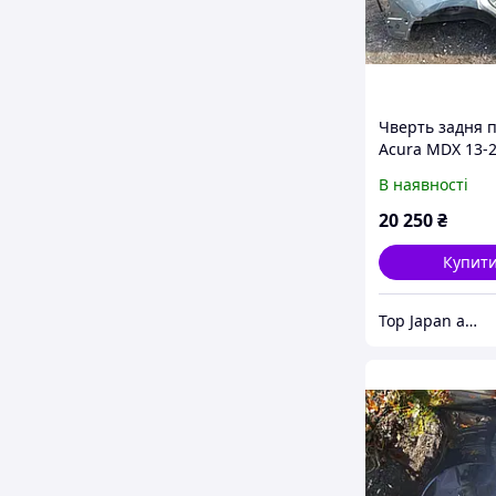
Чверть задня 
Acura MDX 13-
В наявності
20 250
₴
Купит
Top Japan autoparts