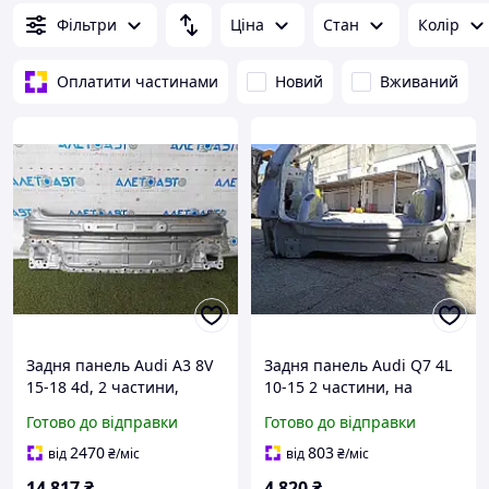
Фільтри
Ціна
Стан
Колір
Оплатити частинами
Новий
Вживаний
Задня панель Audi A3 8V
Задня панель Audi Q7 4L
15-18 4d, 2 частини,
10-15 2 частини, на
срібло, висвердління
кузові, біла 4L0813307C
Готово до відправки
Готово до відправки
8V5813331TB
2470
803
від
₴
/міс
від
₴
/міс
14 817
₴
4 820
₴