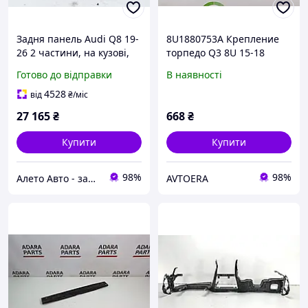
Задня панель Audi Q8 19-
8U1880753A Крепление
26 2 частини, на кузові,
торпедо Q3 8U 15-18
біла 4M8813303B
левый, верхний
Готово до відправки
В наявності
4528
від
₴
/міс
27 165
₴
668
₴
Купити
Купити
98%
98%
Алето Авто - запчастини на авто зі США
AVTOERA