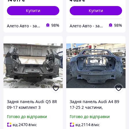
Купити
Купити
98%
98%
Алето Авто - запчастини на авто зі США
Алето Авто - запчастини на авто зі США
Задня панель Audi Q5 8R
Задня панель Audi A4 B9
09-17 комплект 3
17-25 2 частини,
частини, на кузові, графіт
висвердління, біла
Готово до відправки
Готово до відправки
8R0813253
8W5813307A
2470
2114
від
₴
/міс
від
₴
/міс