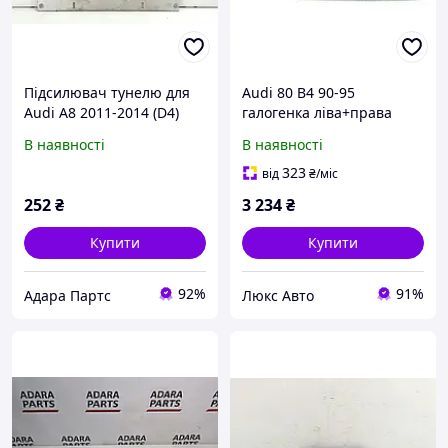
Підсилювач тунелю для
Audi 80 B4 90-95
Audi A8 2011-2014 (D4)
галогенка ліва+права
(4H0803809D)
комплект
В наявності
В наявності
323
від
₴
/міс
252
₴
3 234
₴
Купити
Купити
92%
91%
Адара Партс
Люкс Авто