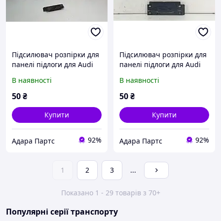
Підсилювач розпірки для
Підсилювач розпірки для
панелі підлоги для Audi
панелі підлоги для Audi
A4 2016-2019 (B9)
S5 2016-2019 (F5(8W6))
В наявності
В наявності
(8W0803183A)
(8W0803183A)
50
₴
50
₴
Купити
Купити
92%
92%
Адара Партс
Адара Партс
1
2
3
...
Показано 1 - 29 товарів з 70+
Популярні серії транспорту