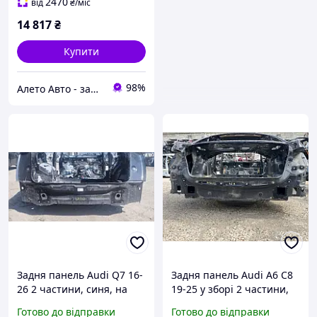
2470
від
₴
/міс
14 817
₴
Купити
98%
Алето Авто - запчастини на авто зі США
Задня панель Audi Q7 16-
Задня панель Audi A6 C8
26 2 частини, синя, на
19-25 у зборі 2 частини,
кузові 4M0813303B
висвердлена, синя
Готово до відправки
Готово до відправки