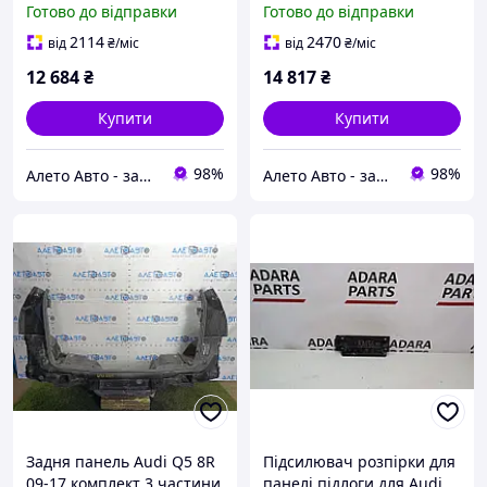
Готово до відправки
Готово до відправки
8W5813331TA
8W6813307A
2114
2470
від
₴
/міс
від
₴
/міс
12 684
₴
14 817
₴
Купити
Купити
98%
98%
Алето Авто - запчастини на авто зі США
Алето Авто - запчастини на авто зі США
Задня панель Audi Q5 8R
Підсилювач розпірки для
09-17 комплект 3 частини
панелі підлоги для Audi