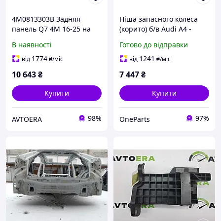
4M0813303B Задняя
Ніша запасного колеса
панель Q7 4M 16-25 на
(корито) б/в Audi A4 -
кузове
8K0802088A
В наявності
Готово до відправки
1774
1241
від
₴
/міс
від
₴
/міс
10 643
₴
7 447
₴
Купити
Купити
98%
97%
AVTOERA
OneParts