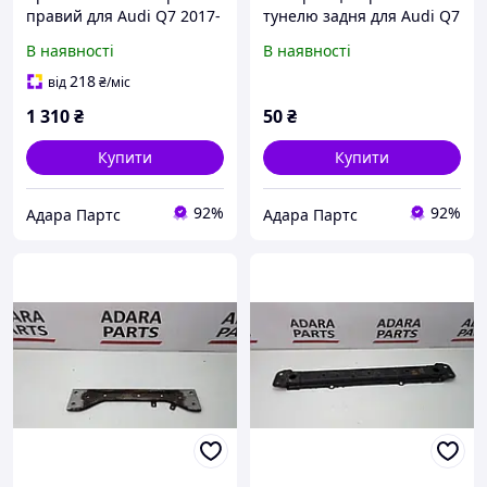
правий для Audi Q7 2017-
тунелю задня для Audi Q7
2019 (4M) (4M0805352A)
2017-2019 (4M)
В наявності
В наявності
(4M0801387C)
218
від
₴
/міс
1 310
₴
50
₴
Купити
Купити
92%
92%
Адара Партс
Адара Партс