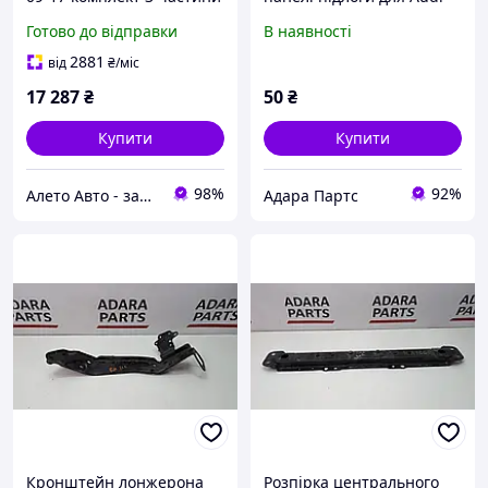
з окулярами, графіт LZ7L,
A4 2016-2019 (B9)
Готово до відправки
В наявності
тичка 8R0813303
(8W0803183A)
2881
від
₴
/міс
17 287
₴
50
₴
Купити
Купити
98%
92%
Алето Авто - запчастини на авто зі США
Адара Партс
Кронштейн лонжерона
Розпірка центрального