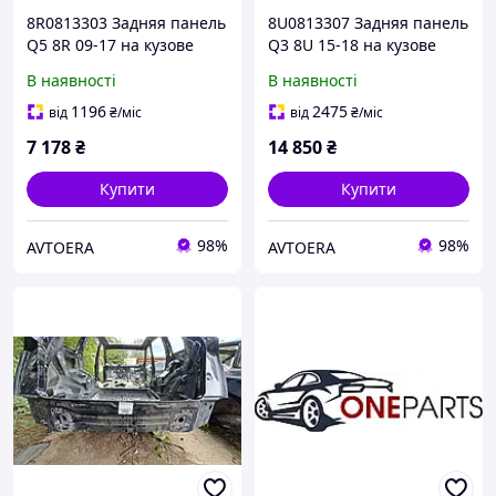
8R0813303 Задняя панель
8U0813307 Задняя панель
Q5 8R 09-17 на кузове
Q3 8U 15-18 на кузове
В наявності
В наявності
1196
2475
від
₴
/міс
від
₴
/міс
7 178
₴
14 850
₴
Купити
Купити
98%
98%
AVTOERA
AVTOERA