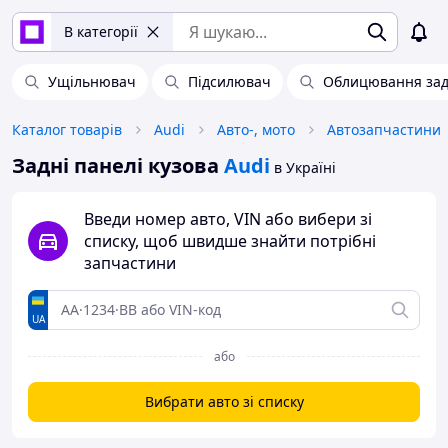
В категорії
Ущільнювач
Підсилювач
Облицювання задн
Каталог товарів
Audi
Авто-, мото
Автозапчастини
Задні панелі кузова
Audi
в Україні
Введи номер авто, VIN або вибери зі
списку, щоб швидше знайти потрібні
запчастини
UA
або
Вибрати авто зі списку