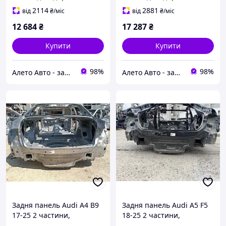
4K5813307
2114
2881
від
₴
/міс
від
₴
/міс
12 684
₴
17 287
₴
Купити
Купити
98%
98%
Алето Авто - запчастини на авто зі США
Алето Авто - запчастини на авто зі США
Задня панель Audi A4 B9
Задня панель Audi A5 F5
17-25 2 частини,
18-25 2 частини,
висвердлена, срібло
висвердління, чорна