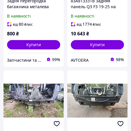
Задня перегородка
83A813331B Задняя
багажника металева
панель Q3 F3 19-25 на
4H0813501D Hybrid Audi
кузове
В наявності
В наявності
A8 D4 2.0 TSI 2010-2017
80
1774
від
₴
/міс
від
₴
/міс
800
₴
10 643
₴
Купити
Купити
99%
98%
Запчастини та обладнання
AVTOERA