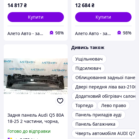
14 817
₴
12 684
₴
Купити
Купити
98%
98%
Алето Авто - запчастини на авто зі США
Алето Авто - запчастини на авто зі США
Дивись також
Ущільнювач
Підсилювач
Облицювання задньої панелі
Двері передня ліва ваз-2106
Додатковий обігрівач салону
Торпедо
Лево право
Панель приладів ауді
Задня панель Audi Q5 80A
18-25 2 частини, чорна,
Панель багажника
тріщина, погнута
Готово до відправки
Чверть автомобіля AUDI Q7
80A813303ASTL