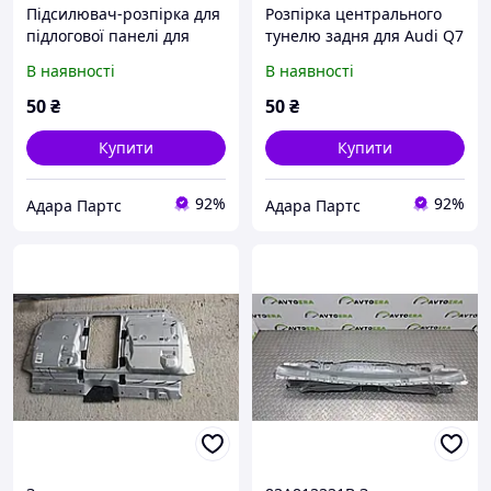
Підсилювач-розпірка для
Розпірка центрального
підлогової панелі для
тунелю задня для Audi Q7
Audi A3 2013-2016 (8V)
2017-2019 (4M)
В наявності
В наявності
(5Q0804421B)
(4M0801387F)
50
₴
50
₴
Купити
Купити
92%
92%
Адара Партс
Адара Партс