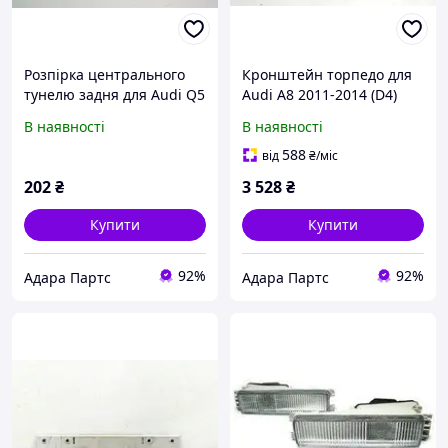
Розпірка центрального
Кронштейн торпедо для
тунелю задня для Audi Q5
Audi A8 2011-2014 (D4)
2018-2020 (80A)
(4H1857017A)
В наявності
В наявності
(80A801387)
588
від
₴
/міс
202
₴
3 528
₴
Купити
Купити
92%
92%
Адара Партс
Адара Партс