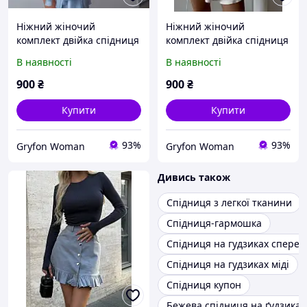
Ніжний жіночий
Ніжний жіночий
комплект двійка спідниця
комплект двійка спідниця
міні на запах з пояском та
міні на запах з пояском та
В наявності
В наявності
укорочена сорочка
укорочена сорочка
вільного крою на
вільного крою на
900
₴
900
₴
ґудзиках з довгими
ґудзиках з довгими
широкими
широкими
Купити
Купити
93%
93%
Gryfon Woman
Gryfon Woman
Дивись також
Спідниця з легкої тканини
Спідниця-гармошка
Спідниця на гудзиках сперед
Спідниця на гудзиках міді
Спідниця купон
Бежева спідниця на ґудзиках