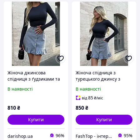
Жіноча джинсова
Жіноча спідниця з
спідниця з ґудзиками та
турецького джинсу з
воланами
воланами та ґудзиками
В наявності
В наявності
85
від
₴
/міс
810
₴
850
₴
Купити
Купити
96%
95%
darishop.ua
FashTop - інтернет-магазин для тих, хто цінує гроші та свій час