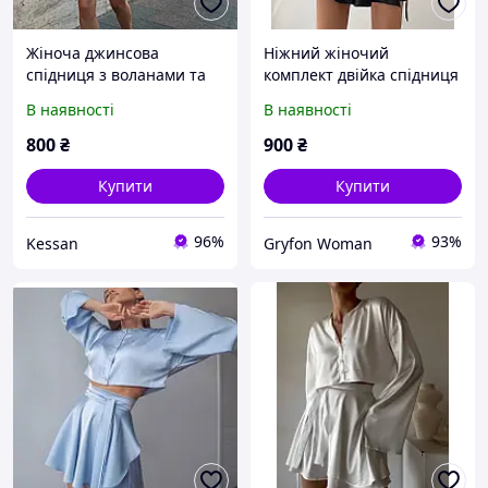
Жіноча джинсова
Ніжний жіночий
спідниця з воланами та
комплект двійка спідниця
ґудзиками, сіра спідниця
міні на запах з пояском та
В наявності
В наявності
(турецький джинс-котон),
укорочена сорочка
розміри 42-44, 46-48
вільного крою на
800
₴
900
₴
ґудзиках з довгими
широкими
Купити
Купити
96%
93%
Kessan
Gryfon Woman