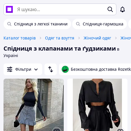
Спідниця з легкої тканини
Спідниця-гармошка
Каталог товарів
Одяг та взуття
Жіночий одяг
Жіно
Спідниця з клапанами та ґудзиками
в
Україні
Фільтри
Безкоштовна доставка Rozetk