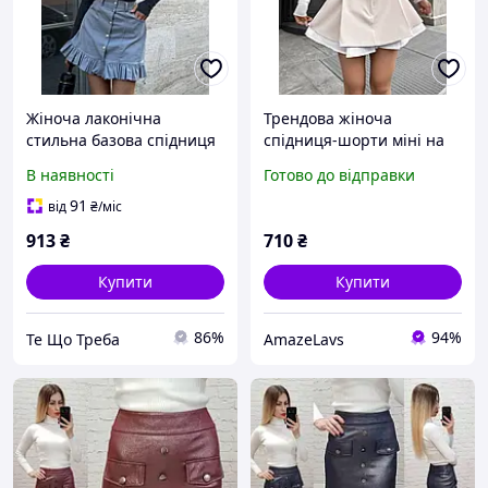
Жіноча лаконічна
Трендова жіноча
стильна базова спідниця
спідниця-шорти міні на
з ґудзиками та воланами
гудзику і блискавкою з
В наявності
Готово до відправки
сірого кольору 42-44 46-
високою талією чорна
48
беж S-M M-L
91
від
₴
/міс
913
₴
710
₴
Купити
Купити
86%
94%
Те Що Треба
AmazeLavs