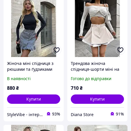
Жіноча міні спідниця з
Трендова жіноча
рюшами та ґудзиками
спідниця-шорти міні на
гудзику і блискавкою з
В наявності
Готово до відправки
високою талією чорна
беж S-M M-L
880
₴
710
₴
Купити
Купити
93%
91%
StyleVibe - інтернет-магазин жіночого одягу
Diana Store