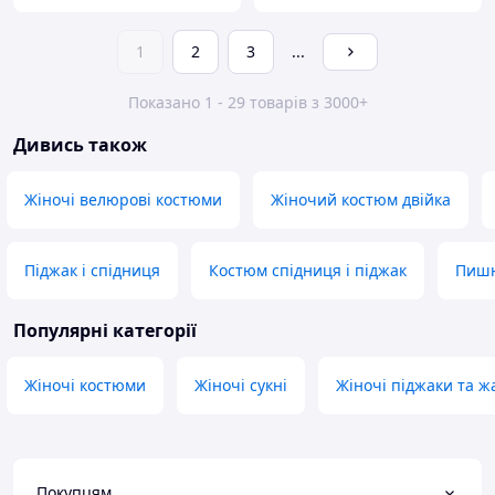
1
2
3
...
Показано 1 - 29 товарів з 3000+
Дивись також
Жіночі велюрові костюми
Жіночий костюм двійка
Піджак і спідниця
Костюм спідниця і піджак
Пишн
Популярні категорії
Жіночі костюми
Жіночі сукні
Жіночі піджаки та ж
Покупцям