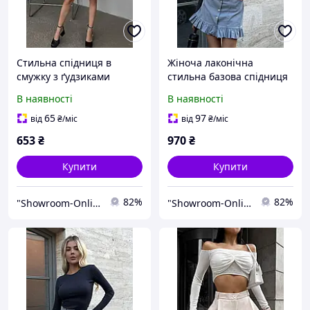
Стильна спідниця в
Жіноча лаконічна
смужку з ґудзиками
стильна базова спідниця
оверсайз. Підкреслює
з ґудзиками та воланами
В наявності
В наявності
стегна та звужує талію
сірого кольору 42-44 46-
двох кольорів
48
65
97
від
₴
/міс
від
₴
/міс
653
₴
970
₴
Купити
Купити
82%
82%
"Showroom-Online": Тисячі образів — один клік!
"Showroom-Online": Тисячі образів — один клік!