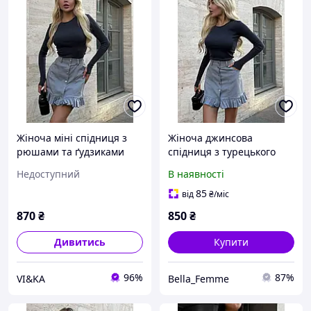
Жіноча міні спідниця з
Жіноча джинсова
рюшами та ґудзиками
спідниця з турецького
котону з воланами та
Недоступний
В наявності
планкою на ґудзиках
85
від
₴
/міс
870
₴
850
₴
Дивитись
Купити
96%
87%
VI&KA
Bella_Femme