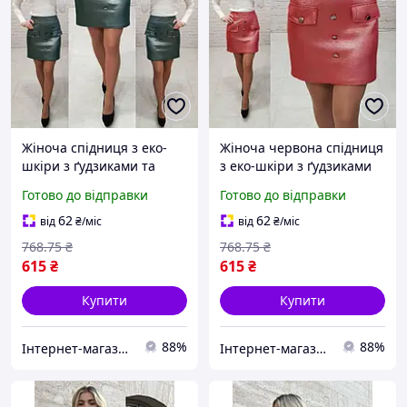
Жіноча спідниця з еко-
Жіноча червона спідниця
шкіри з ґудзиками та
з еко-шкіри з ґудзиками
накладними кишенями
та накладними кишенями
Готово до відправки
Готово до відправки
арт 321 зелена висока
висока талія арт 321
талія міні длина
62
62
від
₴
/міс
від
₴
/міс
768
.75
₴
768
.75
₴
615
₴
615
₴
Купити
Купити
88%
88%
Інтернет-магазин Min Price
Інтернет-магазин Min Price