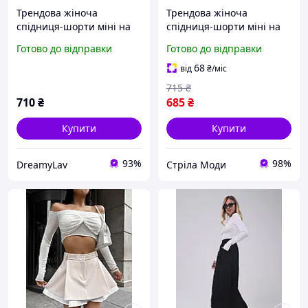
Трендова жіноча
Трендова жіноча
спідниця-шорти міні на
спідниця-шорти міні на
гудзику і блискавкою з
гудзику і блискавкою з
Готово до відправки
Готово до відправки
високою талією чорна
високою талією чорна
беж S-M M-L
беж S-M M-L
68
від
₴
/міс
715
₴
710
₴
685
₴
Купити
Купити
93%
98%
DreamyLav
Стріла Моди