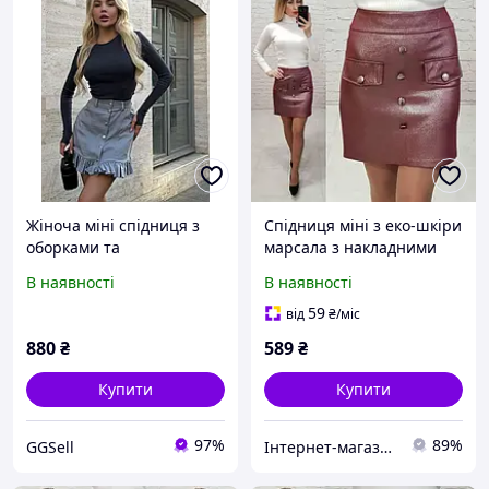
Жіноча міні спідниця з
Спідниця міні з еко-шкіри
оборками та
марсала з накладними
декоративними
кишенями та
В наявності
В наявності
ґудзиками
декоративними
ґудзиками Art 321
59
від
₴
/міс
880
₴
589
₴
Купити
Купити
97%
89%
GGSell
Інтернет-магазин OK Shop