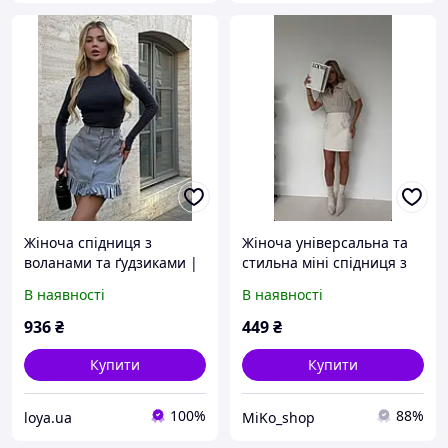
Жіноча спідниця з
Жіноча універсальна та
воланами та ґудзиками |
стильна міні спідниця з
Стильна базова модель
накладними клапанами
В наявності
В наявності
еко шкіра 42-44;44-46
936
₴
449
₴
Купити
Купити
100%
88%
loya.ua
MiKo_shop