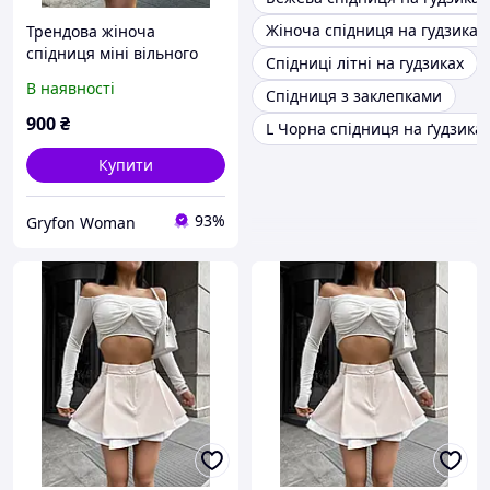
Жіноча спідниця на гудзиках
Трендова жіноча
спідниця міні вільного
Спідниці літні на гудзиках
крою приталена з
В наявності
Спідниця з заклепками
ґудзиками та воланами
по низу
900
₴
L Чорна спідниця на ґудзика
Купити
93%
Gryfon Woman