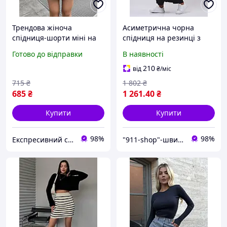
Трендова жіноча
Асиметрична чорна
спідниця-шорти міні на
спідниця на резинці з
гудзику і блискавкою з
декоративними
Готово до відправки
В наявності
високою талією чорна
ґудзиками та високою
беж S-M M-L
посадкою на талії.
210
від
₴
/міс
715
₴
1 802
₴
685
₴
1 261
.40
₴
Купити
Купити
98%
98%
Експресивний стиль
"911-shop"-швидка допомога в купівлі товарів для жінок і чоловіків