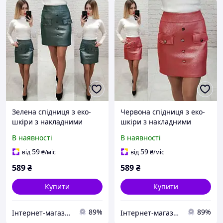
Зелена спідниця з еко-
Червона спідниця з еко-
шкіри з накладними
шкіри з накладними
кишенями та ґудзиками
кишенями та
В наявності
В наявності
жіноча Art 321
декоративними
ґудзиками Art 321
59
59
від
₴
/міс
від
₴
/міс
589
₴
589
₴
Купити
Купити
89%
89%
Інтернет-магазин OK Shop
Інтернет-магазин OK Shop