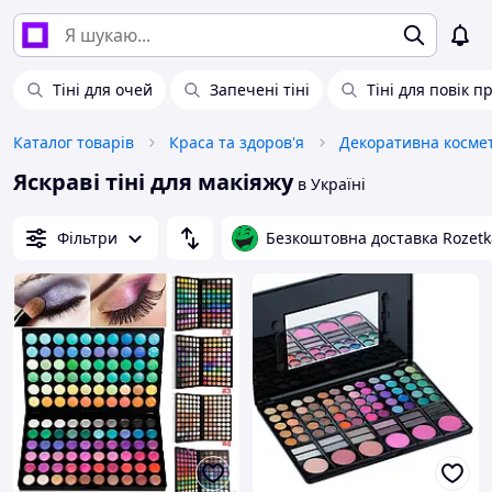
Тіні для очей
Запечені тіні
Тіні для повік п
Каталог товарів
Краса та здоров'я
Декоративна косме
Яскраві тіні для макіяжу
в Україні
Фільтри
Безкоштовна доставка Rozetk