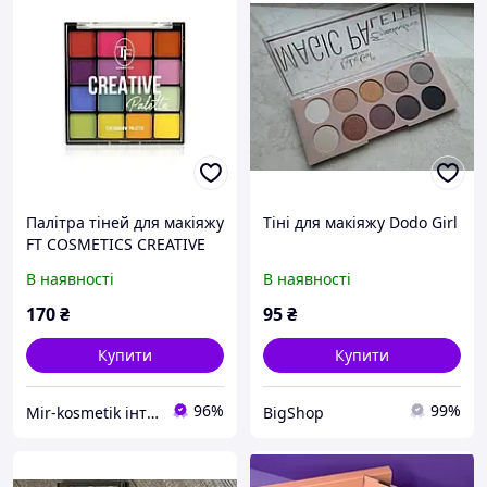
Палітра тіней для макіяжу
Тіні для макіяжу Dodo Girl
FT COSMETICS CREATIVE
PALETTE тон 01 Яскраві
В наявності
В наявності
кольори 16 відтінків
170
₴
95
₴
Купити
Купити
96%
99%
Mir-kosmetik інтернет-магазин оптових продажів
BigShop