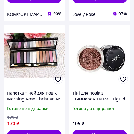
90%
97%
КОМФОРТ МАРКЕТ
Lovely Rose
Палетка тіней для повік
Тіні для повік з
Morning Rose Christian №
шиммером LN PRO Liguid
04
foil № 102 Daily Skin Care
Готово до відправки
Готово до відправки
190
₴
170
₴
105
₴