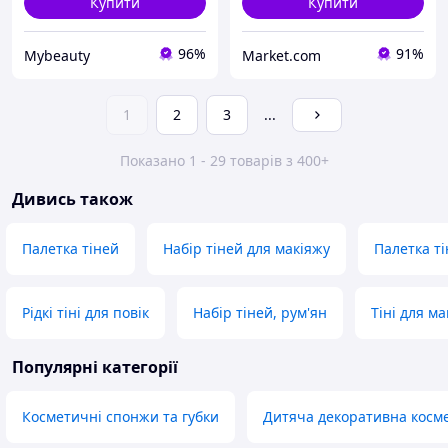
Купити
Купити
96%
91%
Mybeauty
Market.com
1
2
3
...
Показано 1 - 29 товарів з 400+
Дивись також
Палетка тіней
Набір тіней для макіяжу
Палетка ті
Рідкі тіні для повік
Набір тіней, рум'ян
Тіні для м
Популярні категорії
Косметичні спонжи та губки
Дитяча декоративна косм