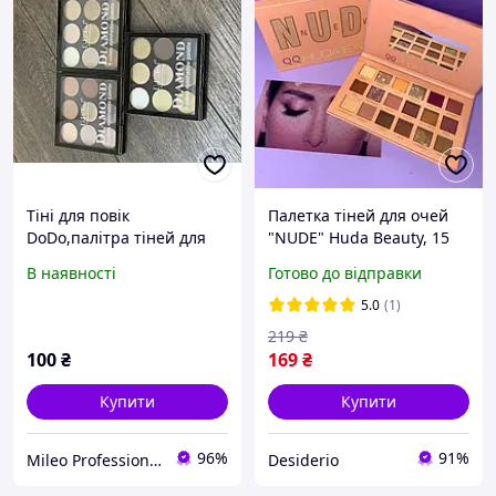
Тіні для повік
Палетка тіней для очей
DoDo,палітра тіней для
"NUDE" Huda Beauty, 15
макіяжу, тіні для повік
кольорів (Палетка тіней
В наявності
Готово до відправки
гуртова продажа.
для очей, палетка,
палетка для очей) DE
5.0
(1)
219
₴
100
₴
169
₴
Купити
Купити
96%
91%
Mileo Professional
Desiderio