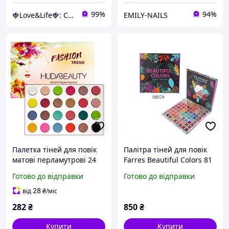
99%
94%
🍓Love&Life🍓: Світ Здоров'я 💋
EMILY-NAILS
Палетка тіней для повік
Палітра тіней для повік
матові перламутрові 24
Farres Beautiful Colors 81
відтінки Huda Beauty
кольорів
Готово до відправки
Готово до відправки
Desert Kod-246
28
від
₴
/міс
282
₴
850
₴
Купити
Купити