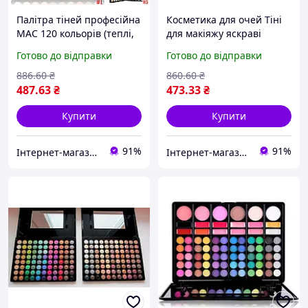
Палітра тіней професійна
Косметика для очей Тіні
МАС 120 кольорів (теплі,
для макіяжу яскраві
яскраві, постільні
декоративна косметика
Готово до відправки
Готово до відправки
відтінки)
78 кольорів №2 Cosmetics
886
.60
₴
860
.60
₴
487
.63
₴
473
.33
₴
Купити
Купити
91%
91%
Інтернет-магазин Allegoriya
Інтернет-магазин Allegoriya