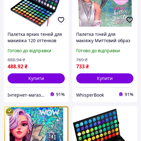
Палетка ярких теней для
Палетка тіней для
макияжа 120 оттенков
макіяжу Миттєвий образ
яркие и теплые тона
з яскравими кольорами
Готово до відправки
Готово до відправки
Скидка All 16
для очей косметика для
макіяжу
888
.94
₴
769
₴
488
.92
₴
733
₴
Купити
Купити
91%
91%
Інтернет-магазин Allegoriya
WhisperBook