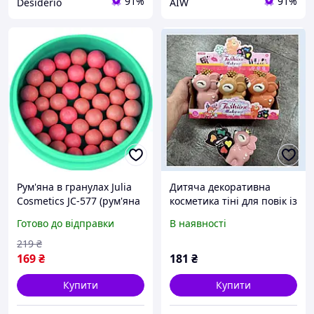
91%
91%
Desiderio
AIW
Рум'яна в гранулах Julia
Дитяча декоративна
Cosmetics JС-577 (рум'яна
косметика тіні для повік із
кульки) AS
пензликом SK17-8 для
Готово до відправки
В наявності
створення яскравого
макіяжу
219
₴
169
₴
181
₴
Купити
Купити