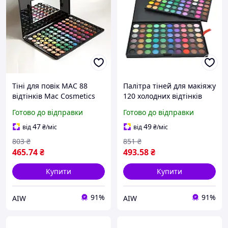
Тіні для повік МАС 88
Палітра тіней для макіяжу
відтінків Mac Cosmetics
120 холодних відтінків
шимерні матові яскраві
Професійні тіні
Готово до відправки
Готово до відправки
відтінки тіней
47
49
від
₴
/міс
від
₴
/міс
803
₴
851
₴
465
.74
₴
493
.58
₴
Купити
Купити
91%
91%
AIW
AIW