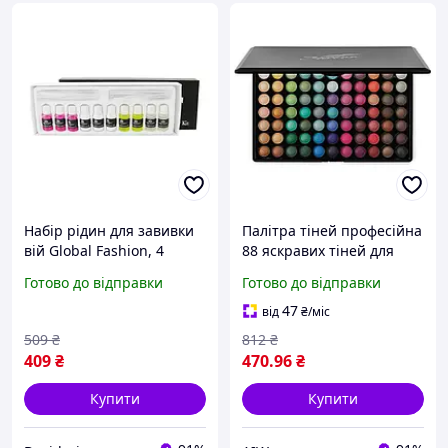
Набір рідин для завивки
Палітра тіней професійна
вій Global Fashion, 4
88 яскравих тіней для
етапи (засоби для
повік
Готово до відправки
Готово до відправки
завивки вій) ON DE
47
від
₴
/міс
509
₴
812
₴
409
₴
470
.96
₴
Купити
Купити