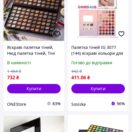
Яскраві палетки тіней,
Палетка тіней IG 3077
Нюд палетка тіней, Тіні
(144) яскраві кольори для
для повік для дівчаток,
стильного макіяжу
В наявності
Готово до відправки
Кольорові тіні макіяж,
Тіні для повік матові, TFF
1 464
₴
442
₴
732
₴
411
.06
₴
Купити
Купити
83%
96%
ONEStore
Sosiska