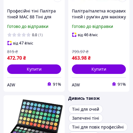
Професійні тіні Палітра
Палітра/палетка яскравих
тіней MAC 88 Тіні для
тіней і рум'ян для макіяжу
макіяжу повік МАК 88
No3 Mac Cosmetics 78
Готово до відправки
Готово до відправки
відтінків 2 різновиди
кольорів
Яскраві та бежеві відтінки
46
0.0
(1)
від
₴
/міс
47
від
₴
/міс
815
₴
799
.97
₴
472
.70
₴
463
.98
₴
Купити
Купити
91%
91%
AIW
AIW
Дивись також
Тіні для очей
Запечені тіні
Тіні для повік професійні