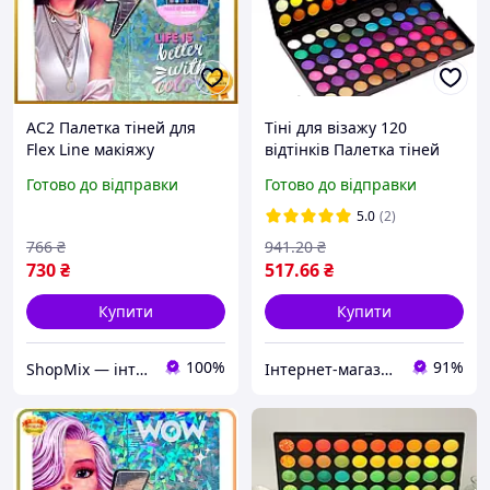
AC2 Палетка тіней для
Тіні для візажу 120
Flex Line макіяжу
відтінків Палетка тіней
Миттєвий образ з
для макіяжу очей No1
Готово до відправки
Готово до відправки
яскравими кольорами для
яскрава Скидка All 4
очей косметика для мак
5.0
(2)
DE
766
₴
941
.20
₴
730
₴
517
.66
₴
Купити
Купити
100%
91%
ShopMix — інтернет-магазин сумок та аксесуарів
Інтернет-магазин Allegoriya