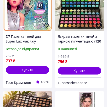
D7 Палетка тіней для
Яскраві палетки тіней з
Super Lux макіяжу
гарною пігментацією (120
Миттєвий образ з
кольорів), Палетка
Готово до відправки
В наявності
яскравими кольорами для
райдужних тіней, Тіні для
очей косметика для мак
повік денний макіяж, QLL
782
₴
1 512
₴
MOD58L
737
₴
756
₴
Купити
Купити
100%
Твоя Крамниця
Lunamarket.space