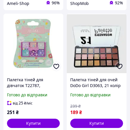
96%
92%
Ameli-Shop
ShopMob
Палетка тіней для
Палетка тіней для очей
дівчаток T22787,
DoDo Girl D3063, 21 колір
пресовані, 6 яскравих
(Палетка тіней для очей,
Готово до відправки
Готово до відправки
відтінків для макіяжу
палетка, палетка для
Love&Life -online-
очей)
25
від
₴
/міс
239
₴
multimarket-
251
₴
189
₴
Купити
Купити