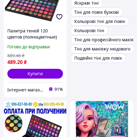
Яскраві тіні
Тіні для повік бузкові
Кольорові тіні для повік
Кольорові тіні
Палитра теней 120
цветов (полноцветные)
Тіні для професійного макіяж
палетка тени для век
Готово до відправки
Тіні для макіяжу нюдового
Скидка All 7
889
.46
₴
Подвійні тіні для повік
489
.20
₴
Купити
91%
Інтернет-магазин Allegoriya