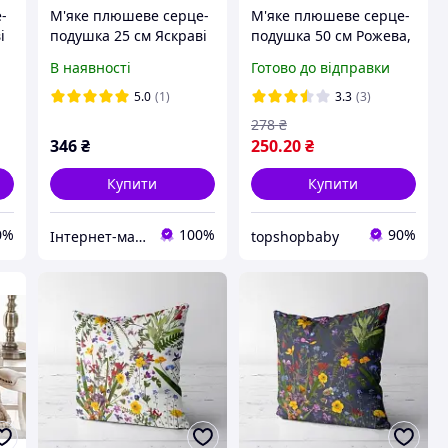
-
М'яке плюшеве серце-
М'яке плюшеве серце-
і
подушка 25 см Яскраві
подушка 50 см Рожева,
подушки на диван
Яскраві подушки на
В наявності
Готово до відправки
Романтичний
диван
подарунок коханій
5.0
(1)
3.3
(3)
дівчині
278
₴
346
₴
250
.20
₴
Купити
Купити
0%
100%
90%
Інтернет-магазин «Івушка» Текстильні вироби для домашнього затишку
topshopbaby