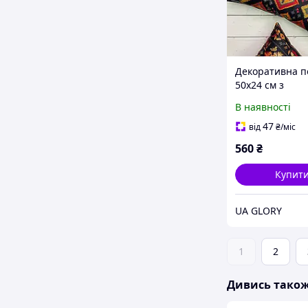
Декоративна 
50х24 см з
геометричним
В наявності
етновізерунко
бархатна, знім
47
від
₴
/міс
наволочка на
560
₴
блискавці
Купит
UA GLORY
1
2
Дивись тако