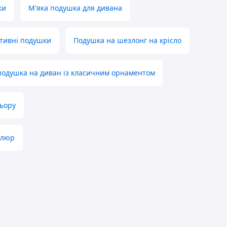
ки
М'яка подушка для дивана
ативні подушки
Подушка на шезлонг на крісло
подушка на диван із класичним орнаментом
льору
елюр