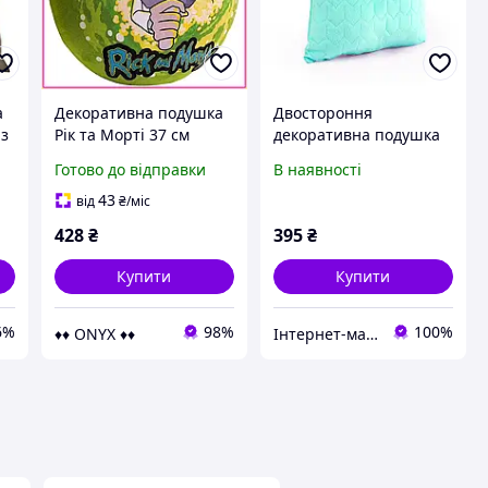
а
Декоративна подушка
Двостороння
 з
Рік та Морті 37 см
декоративна подушка
гіпоалергенний
"Velour" Tiffany 40х40
Готово до відправки
В наявності
подарунок фанату
см. Подушка інтер'єрна
м'який декор для сну та
маленька
43
від
₴
/міс
0
інтер'єру
428
₴
395
₴
Купити
Купити
6%
98%
100%
♦♦ ONYX ♦♦
Інтернет-магазин «Івушка» Текстильні вироби для домашнього затишку