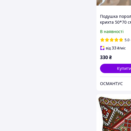
Подушка поро
крихта 50*70 с
В наявності
5.0
33
від
₴
/міс
330
₴
Купит
ОСМАНТУС