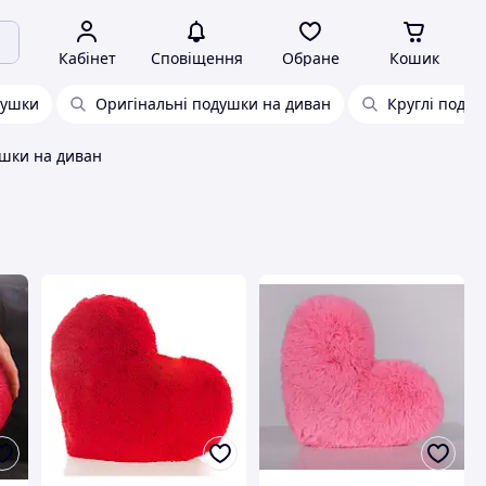
Кабінет
Сповіщення
Обране
Кошик
душки
Оригінальні подушки на диван
Круглі поду
ушки на диван