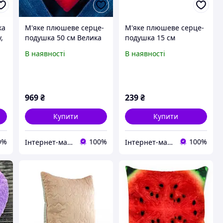
ка
М'яке плюшеве серце-
М'яке плюшеве серце-
,
подушка 50 см Велика
подушка 15 см
ка
валентинка
Маленькі декоративні
В наявності
В наявності
Романтичний
подушки
подарунок коханій
дівчині
969
₴
239
₴
Купити
Купити
0%
100%
100%
Інтернет-магазин «Івушка» Текстильні вироби для домашнього затишку
Інтернет-магазин «Івушка» Текстильні вироби для домашнього затишку