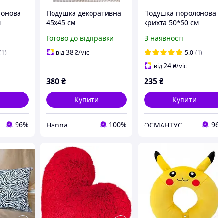
лонова
Подушка декоративна
Подушка поролонова
м
45х45 см
крихта 50*50 см
Готово до відправки
В наявності
38
(1)
від
₴
/міс
5.0
(1)
24
від
₴
/міс
380
₴
235
₴
и
Купити
Купити
96%
100%
9
Hanna
ОСМАНТУС