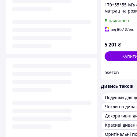
170*55*55-М'я
матрац на роз
садову гойдалк
В наявності
"диван" з поду
яскравио-зеле
867
від
₴
/міс
5 201
₴
Купит
5sezon
Дивись також
Подушки для д