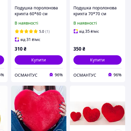
Подушка поролонова
Подушка поролонова
крихта 60*60 см
крихта 70*70 см
В наявності
В наявності
35
5.0
(1)
від
₴
/міс
31
від
₴
/міс
310
₴
350
₴
Купити
Купити
6%
96%
96%
ОСМАНТУС
ОСМАНТУС