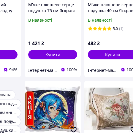
кий
М'яке плюшеве серце-
М'яке плюшеве серце
кладну
подушка 75 см Яскраві
подушка 40 см Яскрав
у, тип
подушки на диван
подушки на диван
В наявності
В наявності
шками,
Романтичний
Романтичний
ний
подарунок коханій
подарунок коханій
5.0
(1)
дівчині
дівчині
1 421
₴
482
₴
и
Купити
Купити
94%
100%
10
Інтернет-магазин «Івушка» Текстильні вироби для домашнього затишку
Інтернет-магазин «Івушка» Текстильні вироби для домашнього затишку
ивана
Чохли на диванні подушки
Декоративні диванні подушки
Красиві диванні подушки
Оригінальні подушки на диван