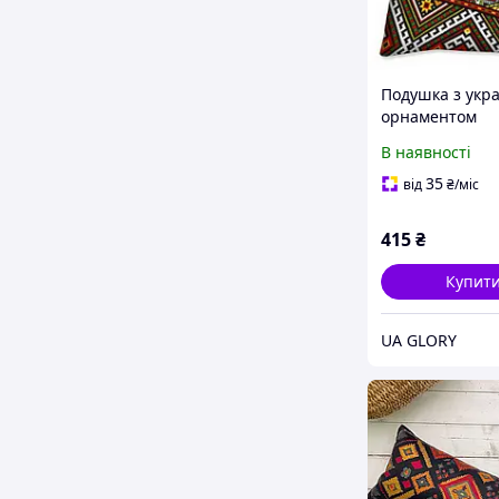
Подушка з укр
орнаментом
декоративна,
В наявності
габардин, знім
наволочка
35
від
₴
/міс
415
₴
Купит
UA GLORY