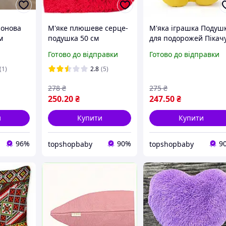
лонова
М'яке плюшеве серце-
М'яка іграшка Подуш
м
подушка 50 см
для подорожей Пікачу
Червона, М'яка
М'яка іграшка подуш
Готово до відправки
Готово до відправки
іграшка подушка
Пікачу Жовта
Серце Love
(1)
2.8
(5)
278
₴
275
₴
250
.20
₴
247
.50
₴
и
Купити
Купити
96%
90%
9
topshopbaby
topshopbaby