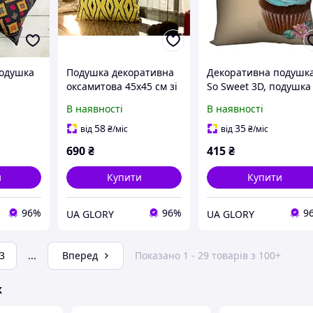
подушка
Подушка декоративна
Декоративна подушк
оксамитова 45х45 см зі
So Sweet 3D, подушка
знімною наволочкою
принтом капкейка,
В наявності
В наявності
м, чорна
на блискавці з жовтим
ніжна подушка для
на
геометричним
дитячої, кухні та
58
35
від
₴
/міс
від
₴
/міс
принтом
подарунка 30x30 40x4
690
₴
415
₴
50x50
и
Купити
Купити
96%
96%
9
UA GLORY
UA GLORY
3
...
Вперед
Показано 1 - 29 товарів з 100+
ж