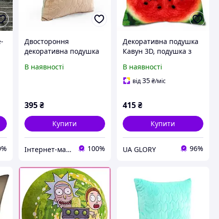
-
Двостороння
Декоративна подушка
декоративна подушка
Кавун 3D, подушка з
"Velour" Almond 40х40
принтом кавуна,
В наявності
В наявності
см. Подушка інтер'єрна
яскрава подушка для
маленька
дому, дитячої та
35
від
₴
/міс
подарунка 30x30 40x40
50x50
395
₴
415
₴
Купити
Купити
0%
100%
96%
Інтернет-магазин «Івушка» Текстильні вироби для домашнього затишку
UA GLORY