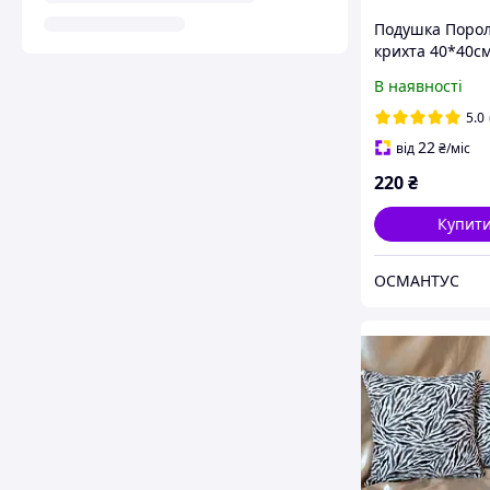
Подушка Поро
крихта 40*40с
В наявності
5.0
22
від
₴
/міс
220
₴
Купит
ОСМАНТУС