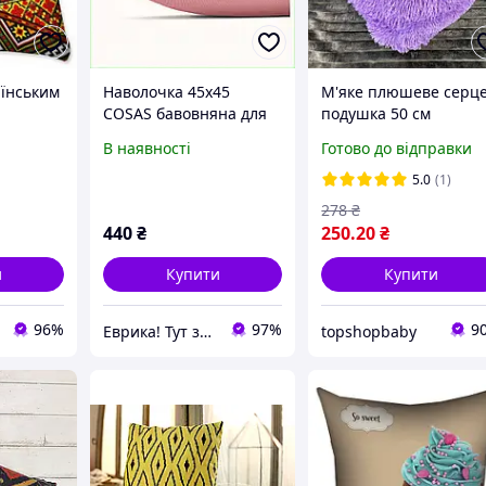
аїнським
Наволочка 45х45
М'яке плюшеве серце
COSAS бавовняна для
подушка 50 см
вітальні фуксія,
Фіолетова, Подушка
В наявності
Готово до відправки
на
85K64EH795
Серце Love
5.0
(1)
278
₴
440
₴
250
.20
₴
и
Купити
Купити
96%
97%
9
Еврика! Тут знайдеться все!
topshopbaby