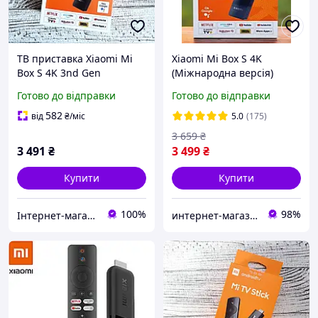
ТВ приставка Xiaomi Mi
Xiaomi Mi Box S 4K
Box S 4K 3nd Gen
(Міжнародна версія)
(PFJ4191EU) 2025 SmartTV
(MDZ-32-AA)
Готово до відправки
Готово до відправки
(3rd Gen) NETFLIX, Google
TV Міжнародна версія
582
від
₴
/міс
5.0
(175)
3 659
₴
3 491
₴
3 499
₴
Купити
Купити
100%
98%
Інтернет-магазин "Он лайн"
интернет-магазин "Техномаркет"