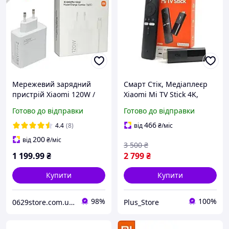
Мережевий зарядний
Смарт Стік, Медіаплеєр
пристрій Xiaomi 120W /
Xiaomi Mi TV Stick 4K,
6A USB швидка зарядка
HDMI, (Global
Готово до відправки
Готово до відправки
Mi Turbo Charge та QC4.0
version),Смарт ТВ, до всіх
+ кабель Type-C White
телевізорів
466
4.4
(8)
від
₴
/міс
200
від
₴
/міс
3 500
₴
1 199
.99
₴
2 799
₴
Купити
Купити
98%
100%
0629store.com.ua - Інтернет магазин чохлів та захисних стекол для смартфонів.
Plus_Store