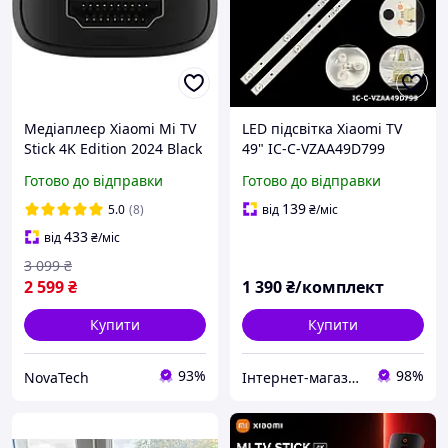
Медіаплеєр Xiaomi Mi TV
LED підсвітка Xiaomi TV
Stick 4K Edition 2024 Black
49" IC-C-VZAA49D799
L49M5-AZ MI49TV(M49)
Готово до відправки
Готово до відправки
L49M5A9 L49M5-A4
L49M5AF 10шт.
139
5.0
(8)
від
₴
/міс
433
від
₴
/міс
3 099
₴
2 599
₴
1 390
₴/комплект
Купити
Купити
93%
98%
NovaTech
Інтернет-магазин "SHRAK"