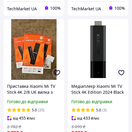
100%
100%
TechMarket UA
TechMarket UA
Приставка Xiaomi Mi TV
Медіаплеєр Xiaomi Mi TV
Stick 4K 2/8 UK вилка з
Stick 4K Edition 2024 Black
перехідником Android11
Готово до відправки
Готово до відправки
tv box 2022 Amlogic 4K
(MDZ-27-AA)
5.0
(25)
5.0
(3)
455
433
від
₴
/міс
від
₴
/міс
2 782
₴
3 099
₴