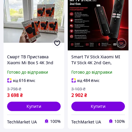
Смарт ТВ Приставка
Smart TV Stick Xiaomi MI
Xiaomi Mi Box S 4K 3nd
TV Stick 4K 2nd Gen,
Gen 2/32 (MDZ-32-AA)
медіаплеєр ксяомі мі тв
Готово до відправки
Готово до відправки
Глобальна версія мі бокс
стік 4к 2ген
3ген
616
484
від
₴
/міс
від
₴
/міс
3 798
₴
3 103
₴
3 698
₴
2 902
₴
Купити
Купити
100%
100%
TechMarket UA
TechMarket UA