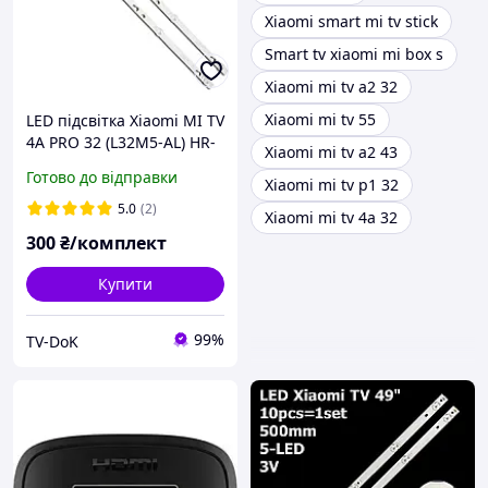
Xiaomi smart mi tv stick
Smart tv xiaomi mi box s
Xiaomi mi tv a2 32
Xiaomi mi tv 55
LED підсвітка Xiaomi MI TV
4A PRO 32 (L32M5-AL) HR-
Xiaomi mi tv a2 43
18828-01161 LF2RC2U2-D-
Готово до відправки
Xiaomi mi tv p1 32
K 4C-LB320T-HR9 GS-AL2
94V-0 1832-G E257384
5.0
(2)
Xiaomi mi tv 4a 32
300
₴/комплект
Купити
99%
TV-DoK