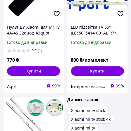
Пульт ДУ Xiaomi для Mi TV
LED підсвітка TV 55"
4A/4S 32quot;-43quot;
JLE550F5414-001AL-R7N-
Оригінал D79C100116A94
M-HF 75LED Xiaomi L55M5-
Готово до відправки
Готово до відправки
AB, MI55in
T23_15C5P_MCPCB_L_V4
0.0
(1)
770
₴
800
₴/комплект
Купити
Купити
99%
99%
Agol
Інтернет-магазин T-port
Дивись також
Xiaomi mi tv stick
Xiaomi mi tv stick 4k
Xiaomi mi tv