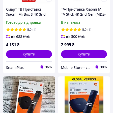
Смарт ТВ Приставка
TV-Приставка Xiaomi Mi
Xiaomi Mi Box S 4K 3nd
TV Stick 4K 2nd Gen (MDZ-
Gen 2/32 (MDZ-32-AA)
33-AA)
Готово до відправки
В наявності
Глобальна версія
5.0
(4)
5.0
(1)
688
500
від
₴
/міс
від
₴
/міс
4 131
₴
2 999
₴
Купити
Купити
96%
98%
SnamiPlus
Mobile Store - супермаркет гаджетів