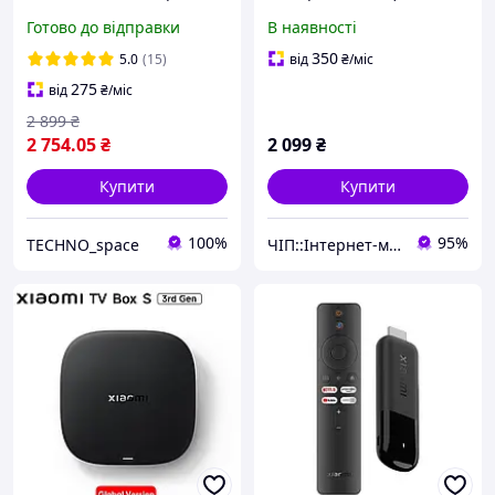
33-AA)
(PFJ4098EU) ( Android TV
Готово до відправки
В наявності
9.0, AC Wi-Fi, Bluetooth
4.2, 1 Gb RAM, 8 ГБ Flash)
350
5.0
(15)
від
₴
/міс
275
від
₴
/міс
2 899
₴
2 754
.05
₴
2 099
₴
Купити
Купити
100%
95%
TECHNO_space
ЧІП::Інтернет-магазин техніки та електроніки