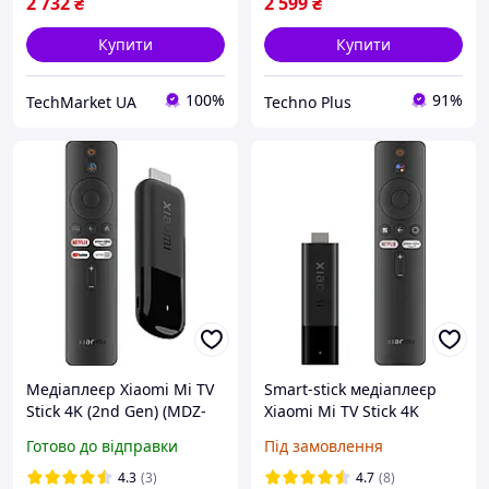
2 732
₴
2 599
₴
Купити
Купити
100%
91%
TechMarket UA
Techno Plus
Медіаплеєр Xiaomi Mi TV
Smart-stick медіаплеєр
Stick 4K (2nd Gen) (MDZ-
Xiaomi Mi TV Stick 4K
33-AA) [139731]
(MDZ-27-AA)
Готово до відправки
Під замовлення
4.3
(3)
4.7
(8)