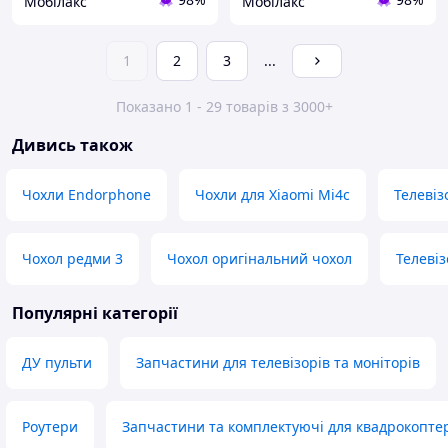
Мобілакс
Мобілакс
1
2
3
...
Показано 1 - 29 товарів з 3000+
Дивись також
Чохли Endorphone
Чохли для Xiaomi Mi4c
Телевіз
Чохол редми 3
Чохол оригінальний чохол
Телевіз
Популярні категорії
ДУ пульти
Запчастини для телевізорів та моніторів
Роутери
Запчастини та комплектуючі для квадрокопте