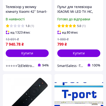
Телевізор у велику
Пульт для телевізора
кімнату Xiaomi 42" Smart-
XIAOMI Mi LED TV /4C,
Tv Android 15.0 + Пульт з
голосове керування,
В наявності
Готово до відправки
голосовим управлінням
працює через bluetooth
1.0
(1)
5.0
(1)
1323
80
від
₴
/міс
від
₴
/міс
13 691
₴
1 000
₴
7 940
.78
₴
799
₴
Купити
Купити
94%
100%
⭐⭐⭐⭐⭐🚀Elektroniki-net
SmartSaless -Територія розумних продажів. Інтернет магазин електроніки та товарів для відпочінку