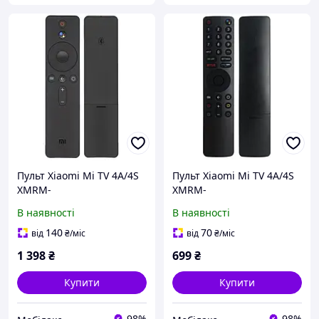
Пульт Xiaomi Mi TV 4A/4S
Пульт Xiaomi Mi TV 4A/4S
XMRM-
XMRM-
007/D79C100161A50/90857
010/D79C100109A91/85266
В наявності
В наявності
3 (32-65) оригінал 100%
3 (32-43) оригінал 100%
140
70
від
₴
/міс
від
₴
/міс
1 398
₴
699
₴
Купити
Купити
98%
98%