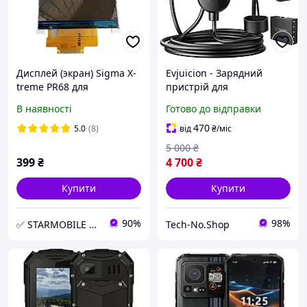
Дисплей (экран) Sigma X-
Evjuicion - Зарядний
treme PR68 для
пристрій для
мобильного телефона
електромобілів 3.68 кВт, 6
В наявності
Готово до відправки
(DT280QV161-X1G5,14 pin)
м, тип зарядного
пристрою Type 2, 16 A,
470
5.0
(8)
від
₴
/міс
IP67
5 000
₴
399
₴
4 700
₴
Купити
Купити
90%
98%
✅ STARMOBILE PARTS Інтернет-магазин запчастин для ремонту мобільного телефону та планшета
Tech-No.Shop