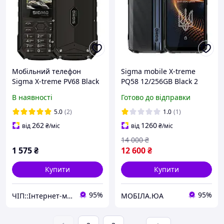
Мобільний телефон
Sigma mobile X-treme
Sigma X-treme PV68 Black
PQ58 12/256GB Black 2
(4827798738214) (v645773)
SIM NFC 6280 мА·год IP68
В наявності
Готово до відправки
200 МП нічне бачення
гарантія 12 міс
5.0
(2)
1.0
(1)
262
1260
від
₴
/міс
від
₴
/міс
14 000
₴
1 575
₴
12 600
₴
Купити
Купити
95%
95%
ЧІП::Інтернет-магазин техніки та електроніки
МОБІЛА.ЮА