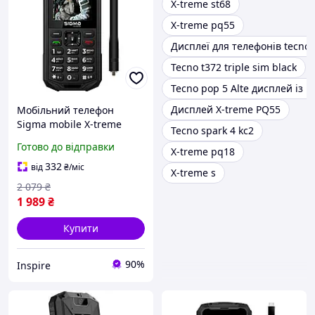
X-treme st68
X-treme pq55
Дисплеї для телефонів tecno 
Tecno t372 triple sim black
Tecno pop 5 Alte дисплей із 
Дисплей X-treme PQ55
Мобільний телефон
Sigma mobile X-treme
Tecno spark 4 kc2
PA68 Wave Dual Sim
Готово до відправки
X-treme pq18
Чорний (4827798466612),
IP68, 2500 мАг
332
від
₴
/міс
X-treme s
2 079
₴
1 989
₴
Купити
90%
Inspire