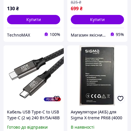
Kuulaa KL-X68
825
₴
130
₴
699
₴
Купити
Купити
100%
95%
ТechnoMAX
Магазин якісних мобільних аксесуарів
Кабель USB Type-C to USB
Акумулятори (АКБ) для
Type-C (2 м) 240 Вт/5A/48В
Sigma X-treme PR68 (4000
супершвидкий PD 3.1 для
mAh 3.7V) Оригінал
Готово до відправки
В наявності
смартфона ноутбука