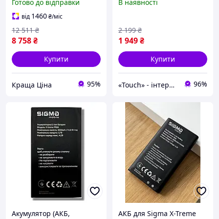
Готово до відправки
В наявності
mAh IP68/IP69K
[154206]
1460
від
₴
/міс
12 511
₴
2 199
₴
8 758
₴
1 949
₴
Купити
Купити
95%
96%
Краща Ціна
«Touch» - інтернет-магазин електроніки та гаджетів
Акумулятор (АКБ,
АКБ для Sigma X-Treme