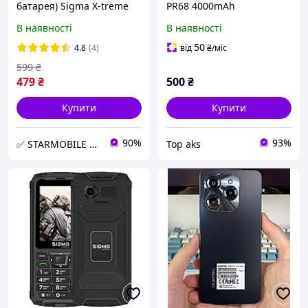
батарея) Sigma X-treme
PR68 4000mAh
PR68 (Li-ion 3.7V 4000mAh)
В наявності
В наявності
50
4.8
(4)
від
₴
/міс
599
₴
479
₴
500
₴
Купити
Купити
90%
93%
✅ STARMOBILE PARTS Інтернет-магазин запчастин для ремонту мобільного телефону та планшета
Top aks