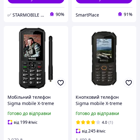
90%
91%
✅ STARMOBILE PARTS Інтернет-магазин запчастин для ремонту мобільного телефону та планшета
SmartPlace
Мобільний телефон
Кнопковий телефон
Sigma mobile X-treme
Sigma mobile X-treme
PA68 Wave Dual Sim Black
PV68 Black Orange
Готово до відправки
Готово до відправки
(4827798466612) Чорний
199
від
₴
/міс
4.0
(1)
245
від
₴
/міс
2 079
₴
1 499
₴