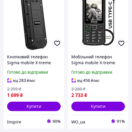
Кнопковий телефон
Мобільний телефон
Sigma mobile X-treme
Sigma mobile X-treme
PA68 Black
PR68 Type-C Dual Sim
Готово до відправки
Готово до відправки
Black (4827798122419)
283
456
від
₴
/міс
від
₴
/міс
2 299
₴
3 280
₴
1 699
₴
2 733
₴
Купити
Купити
90%
91%
Inspire
WO_ua