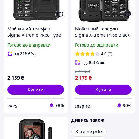
Мобільний телефон
Мобільний телефон
Sigma X-treme PR68 Type-
Sigma X-treme PK68 Black
C Black (4827798122419) y
(4827798466711)
Готово до відправки
Готово до відправки
216
від
₴
/міс
4.0
(7)
363
від
₴
/міс
2 199
₴
2 159
₴
2 179
₴
Купити
Купити
98%
90%
PAPS
Inspire
Дивись також
X-treme pr68