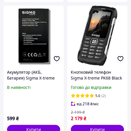
Акумулятор (АКБ,
Кнопковий телефон
батарея) Sigma X-treme
Sigma X-treme PK68 Black
PR68 Type-C (Li-ion 3.7V
В наявності
Готово до відправки
4000mAh)
5.0
(2)
218
від
₴
/міс
2 199
₴
599
₴
2 179
₴
Купити
Купити