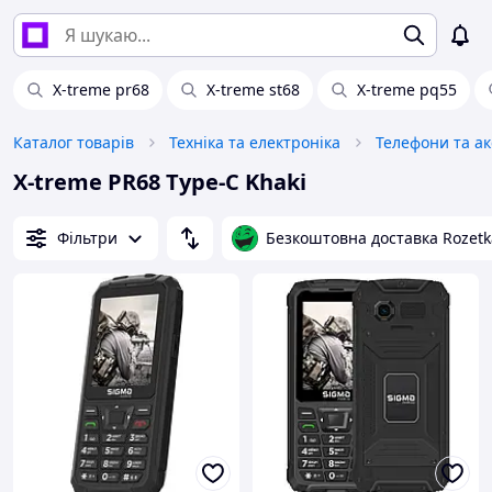
X-treme pr68
X-treme st68
X-treme pq55
Каталог товарів
Техніка та електроніка
Телефони та а
X-treme PR68 Type-C Khaki
Фільтри
Безкоштовна доставка Rozetk