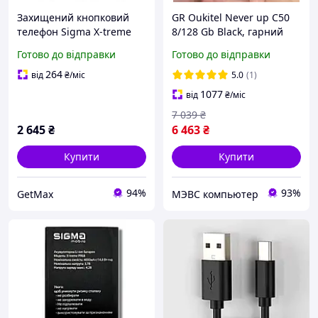
Захищений кнопковий
GR Oukitel Never up C50
телефон Sigma X-treme
8/128 Gb Black, гарний
PR68 Type-C Black IP68
сенсорний смартфон
Готово до відправки
Готово до відправки
Powerbank 4000 мАг
Андроїд, 6.8" дюйм,
1600x720, IPS, Full HD FG-
264
від
₴
/міс
5.0
(1)
167
1077
від
₴
/міс
7 039
₴
2 645
₴
6 463
₴
Купити
Купити
94%
93%
GetMax
МЭВС компьютер