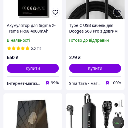
Акумулятор для Sigma X-
Type C USB кабель для
Treme PR68 4000mAh
Doogee S68 Pro з довгим
Original
штекером
В наявності
Готово до відправки
5.0
(1)
650
₴
279
₴
Купити
Купити
99%
100%
Інтернет-магазин Мир Моби
SmartEra - магазин мобільних аксесуарів та корисних дрібниць