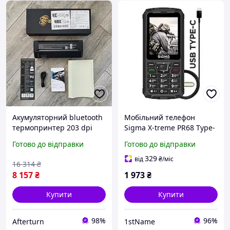
Акумуляторний bluetooth
Мобільний телефон
термопринтер 203 dpi
Sigma X-treme PR68 Type-
термотрансферний
C Black (4827798122419)
Готово до відправки
Готово до відправки
принтер портативний
тату принтер 273x34x68
329
від
₴
/міс
16 314
₴
мм USB Type-C
8 157
₴
1 973
₴
Купити
Купити
98%
96%
Afterturn
1stName