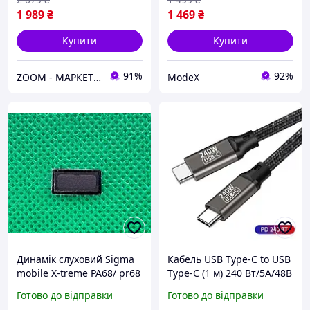
1 989
₴
1 469
₴
Купити
Купити
91%
92%
ZOOM - МАРКЕТ ЦИФРОВОЇ ТЕХНІКИ
ModeX
Динамік слуховий Sigma
Кабель USB Type-C to USB
mobile X-treme PA68/ pr68
Type-C (1 м) 240 Вт/5A/48В
оригінал
супершвидкий PD 3.1 для
Готово до відправки
Готово до відправки
смартфона ноутбука