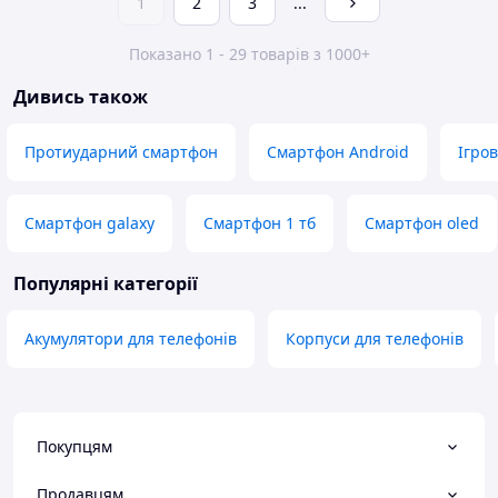
1
2
3
...
Показано 1 - 29 товарів з 1000+
Дивись також
Протиударний смартфон
Смартфон Android
Ігро
Смартфон galaxy
Смартфон 1 тб
Смартфон oled
Популярні категорії
Акумулятори для телефонів
Корпуси для телефонів
Покупцям
Продавцям