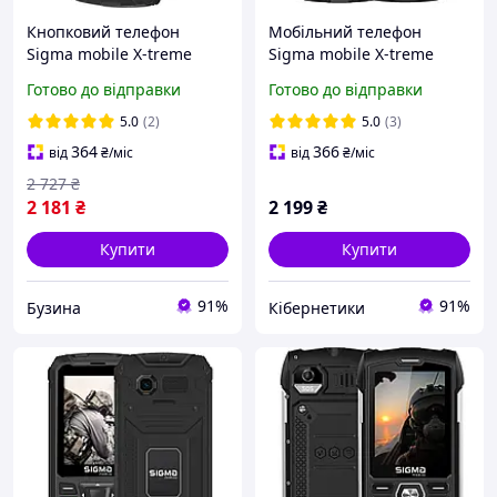
Кнопковий телефон
Мобільний телефон
Sigma mobile X-treme
Sigma mobile X-treme
PR68 Type-C Black Dual
PR68 Type-C Dual Sim
Готово до відправки
Готово до відправки
Sim (4827798122419)
Black
5.0
(2)
5.0
(3)
364
366
від
₴
/міс
від
₴
/міс
2 727
₴
2 181
₴
2 199
₴
Купити
Купити
91%
91%
Бузина
Кібернетики