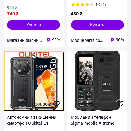
Kuulaa KL-X68
4.0
(2)
965
₴
749
₴
480
₴
Купити
Купити
95%
96%
Магазин якісних мобільних аксесуарів
Mobileparts.com.ua
Автономний захищений
Мобільний телефон
смартфон Oukitel G1
Sigma mobile X-treme
6/256 GB батарея 10600
PR68 USB-C Black UA-UCRF