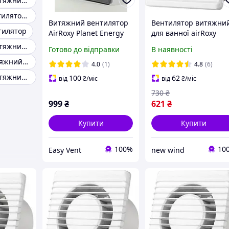
Вентилятор витяжний 90мм
Витяжний вентилятор 100 мм
Витяжний вентилятор
Вентилятор витяжни
тилятор
AirRoxy Planet Energy
для ванної airRoxy
80 S gray (01-083)
Planet Energy 80 S 01-
Вентилятор витяжний тонкий
Готово до відправки
В наявності
053
Надтонкий витяжний вентилятор
4.0
(1)
4.8
(6)
Вентилятор витяжний побутової 100
100
62
від
₴
/міс
від
₴
/міс
730
₴
999
₴
621
₴
Купити
Купити
100%
10
Easy Vent
new wind