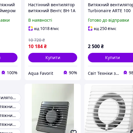
итяжний
Настінний вентилятор
Витяжний вентилято
аймером
витяжний Вентс ВН-1А
Turbionaire ARTE 100
Energy
80 К (УЦІНКА)
SW білий матовий 80
равки
В наявності
Готово до відправки
м3/год, Amazon
1018
250
від
₴
/міс
від
₴
/міс
10 720
₴
10 184
₴
2 500
₴
и
Купити
Купити
100%
90%
9
Aqua Favorit
Свiт Технiки з Європи
Витяжний вентилятор прихованого монтажу
Вентилятор витяжний 200 мм
Вентилятор витяжний 120 мм
Вентилятор витяжний 80мм