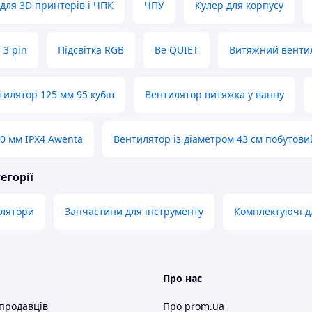
для 3D принтерів і ЧПК
ЧПУ
Кулер для корпусу
 3 pin
Підсвітка RGB
Be QUIET
Витяжний вентил
илятор 125 мм 95 кубів
Вентилятор витяжка у ванну
0 мм IPX4 Awenta
Вентилятор із діаметром 43 см побутови
егорії
илятори
Запчастини для інструменту
Комплектуючі д
Про нас
 продавців
Про prom.ua