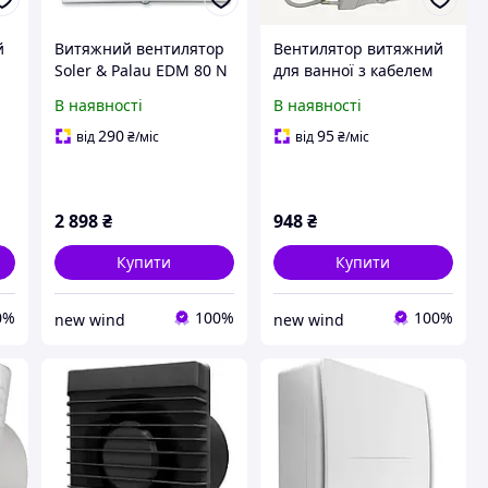
й
Витяжний вентилятор
Вентилятор витяжний
Soler & Palau EDM 80 N
для ванної з кабелем
АirRoxy Planet Energy
В наявності
В наявності
80 РS білий 01-054
290
95
від
₴
/міс
від
₴
/міс
2 898
₴
948
₴
Купити
Купити
0%
100%
100%
new wind
new wind