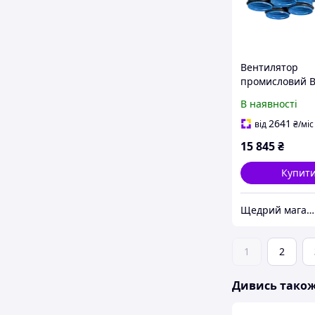
Вентилятор
промисловий В
ВКП 80/80х2 мі
В наявності
2641
від
₴
/міс
15 845
₴
Купит
Щедрий магазин вентиляції "MyVent" ;)
1
2
Дивись тако