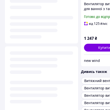
Вентилятор в
для ванної з т
airRoxy Planet 
Готово до відп
80 ТS 01-056
125
від
₴
/міс
1 247
₴
Купит
new wind
Дивись також