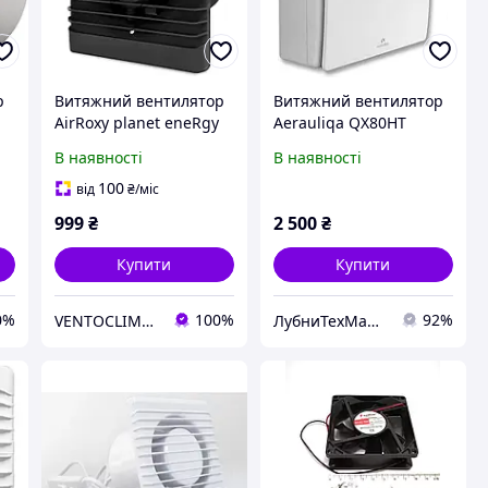
р
Витяжний вентилятор
Витяжний вентилятор
AirRoxy planet eneRgy
Aerauliqa QX80HT
80 S Black Чорний
PQX00013 Вітринний
В наявності
В наявності
варіант.
100
від
₴
/міс
999
₴
2 500
₴
Купити
Купити
0%
100%
92%
VENTOCLIMATE
ЛубниТехМаркет