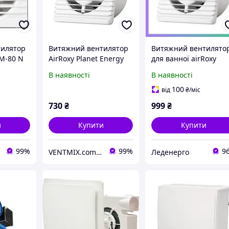
тилятор
Витяжний вентилятор
Витяжний вентилято
DM-80 N
AirRoxy Planet Energy
для ванної airRoxy
80 S
Planet Energy 80 S
В наявності
В наявності
сірий тихий
економічний
100
від
₴
/міс
вентилятор SKU_01-0
730
₴
999
₴
и
Купити
Купити
99%
99%
9
VENTMIX.com.ua
Леденерго