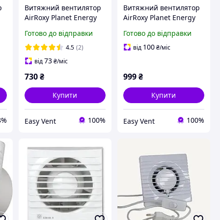
р
Витяжний вентилятор
Витяжний вентилятор
AirRoxy Planet Energy
AirRoxy Planet Energy
80 S 86м³/год 8Вт
80 S black (01-080)
Готово до відправки
Готово до відправки
100
4.5
(2)
від
₴
/міс
73
від
₴
/міс
730
₴
999
₴
Купити
Купити
8%
100%
100%
Easy Vent
Easy Vent