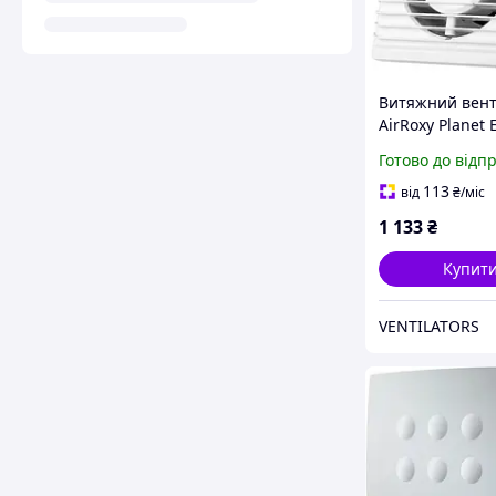
Витяжний вен
AirRoxy Planet 
80 TS 86м³/год 
Готово до відп
113
від
₴
/міс
1 133
₴
Купит
VENTILATORS