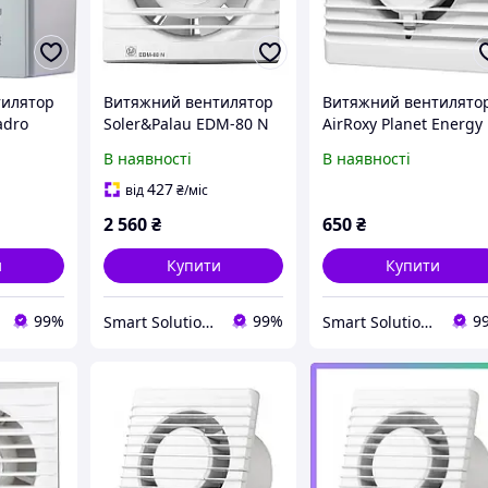
тилятор
Витяжний вентилятор
Витяжний вентилято
adro
Soler&Palau EDM-80 N
AirRoxy Planet Energy
(5210035100)
80 S (01-053)
В наявності
В наявності
427
від
₴
/міс
2 560
₴
650
₴
и
Купити
Купити
99%
99%
9
Smart Solution (Розумні рішення) 🇺🇦
Smart Solution (Розумні рішення) 🇺🇦