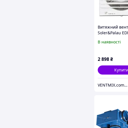
Витяжний вен
Soler&Palau E
В наявності
2 898
₴
Купит
VENTMIX.com.ua