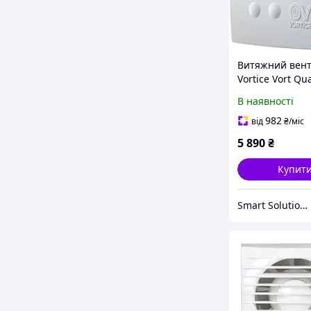
Витяжний вен
Vortice Vort Qu
Micro 80
В наявності
982
від
₴
/міс
5 890
₴
Купит
Smart Solution (Розумні рішення) 🇺🇦