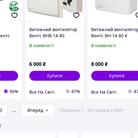
Витяжний вентилятор
Витяжний вентилято
ентс
Вентс ВНВ-1А 80
Вентс ВН-1А 80 К
ні
В наявності
В наявності
6 000
₴
8 000
₴
и
Купити
Купити
96%
87%
8
Все На Світі
Все На Світі
3
...
Вперед
Показано 1 - 29 товарів з 500+
ж