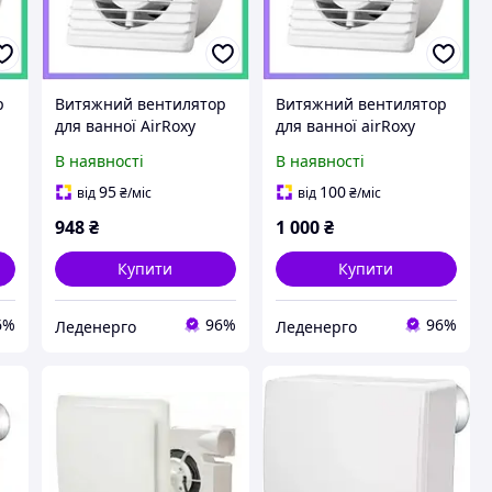
р
Витяжний вентилятор
Витяжний вентилятор
для ванної AirRoxy
для ванної airRoxy
Planet Energy 80 PS
Planet Energy 80 S
В наявності
В наявності
білий тихий
чорний тихий
економічний
економічний
95
100
від
₴
/міс
від
₴
/міс
83
вентилятор SKU_01-054
вентилятор SKU_01-080
948
₴
1 000
₴
Купити
Купити
6%
96%
96%
Леденерго
Леденерго