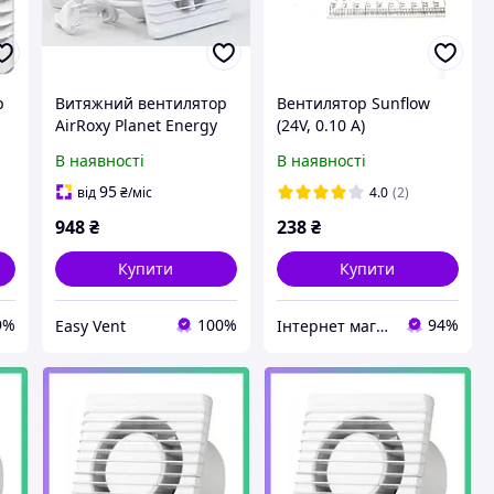
р
Витяжний вентилятор
Вентилятор Sunflow
AirRoxy Planet Energy
(24V, 0.10 A)
80 PS перемикач на
80х80х25мм
В наявності
В наявності
кабелі 86м³/год 8Вт (01-
квадратний
054)
95
від
₴
/міс
4.0
(2)
948
₴
238
₴
Купити
Купити
9%
100%
94%
Easy Vent
Інтернет магазин "Tenhouse"