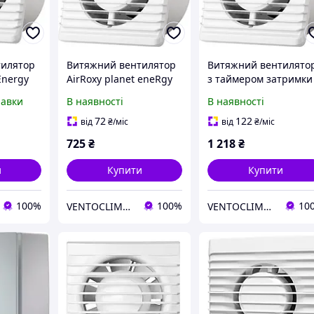
тилятор
Витяжний вентилятор
Витяжний вентилято
Energy
AirRoxy planet eneRgy
з таймером затримки
8Вт
80 S
вимкнення AirRoxy
равки
В наявності
В наявності
planet eneRgy 80 TS
72
122
від
₴
/міс
від
₴
/міс
725
₴
1 218
₴
и
Купити
Купити
100%
100%
10
VENTOCLIMATE
VENTOCLIMATE