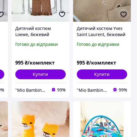
Дитячий костюм
Дитячий костюм Yves
Loewe, бежевий
Saint Laurent, бежевий
в'язаний костюм зі
в'язаний костюм зі
Готово до відправки
Готово до відправки
стразами для
стразами для
новонародженої
новонародженої
дівчинки
дівчинки
995
₴/комплект
995
₴/комплект
Купити
Купити
9%
99%
99%
"Mio Bambino" крамничка брендового дитячого одягу
"Mio Bambino" крамничка брендового дитячого одягу