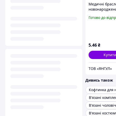
Медичні брасл
новонароджен
пологовий буд
Готово до відп
5
.46
₴
Купит
ТОВ «ЯНГУЛ»
Дивись також