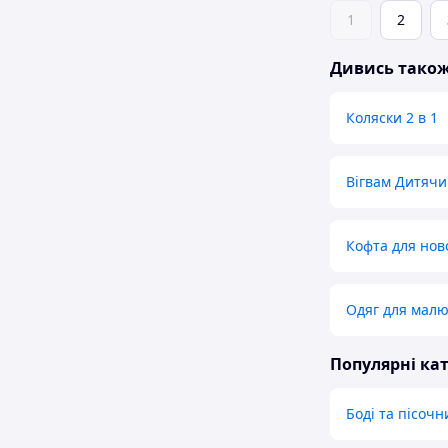
1
2
Дивись тако
Коляски 2 в 1
Вігвам Дитячи
Кофта для но
Одяг для малю
Популярні кат
Боді та пісочн