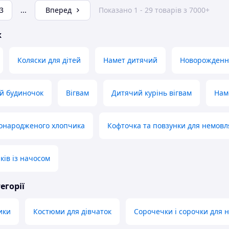
3
...
Вперед
Показано 1 - 29 товарів з 7000+
ж
Коляски для дітей
Намет дитячий
Новорожден
й будиночок
Вігвам
Дитячий курінь вігвам
Нам
вонародженого хлопчика
Кофточка та повзунки для немовл
ків із начосом
егорії
ики
Костюми для дівчаток
Сорочечки і сорочки для