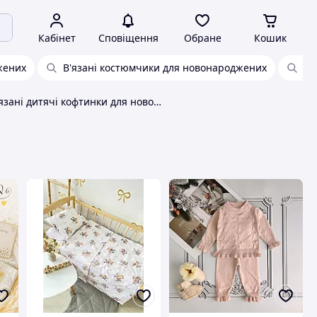
Кабінет
Сповіщення
Обране
Кошик
жених
В'язані костюмчики для новонароджених
Ко
В'язані дитячі кофтинки для новонароджених