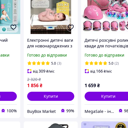
ячий
Електронні дитячі ваги
Дитячі розсувні роли
для новонароджених з
квади для початківців
виміром зростання
в 1 із шоломом і
равки
Готово до відправки
Готово до відправки
вач для
дітей та дорослих до
захистом SP-Sport 14
их USB
120 кг Swan Baby з
розмір 34-37 Pink
5.0
(3)
5.0
(2)
дисплеєм
309
166
від
₴
/міс
від
₴
/міс
2 320
₴
1 856
₴
1 659
₴
и
Купити
Купити
100%
99%
9
BuyBox Market
MegaSale - інтернет-супермаркет