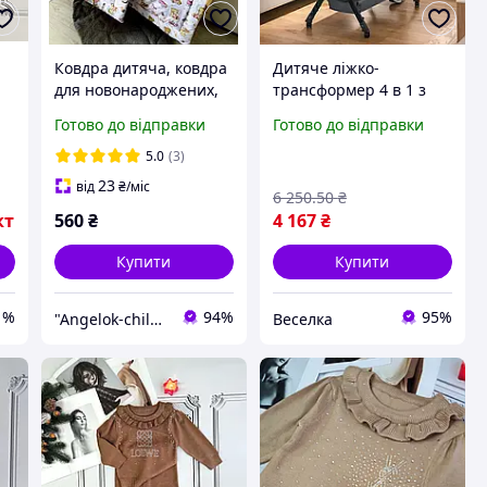
Ковдра дитяча, ковдра
Дитяче ліжко-
для новонароджених,
трансформер 4 в 1 з
ковдра та подушка в
кошиком для
Готово до відправки
Готово до відправки
дитяче ліжечко
зберігання для
Angelok-child
немовлят і малюків
5.0
(3)
FLAME
23
від
₴
/міс
6 250
.50
₴
кт
560
₴
4 167
₴
Купити
Купити
1%
94%
95%
"Angelok-child": Інтернет-магазин дитячих товарів. Зимові комбінезони. Зимові конверти в коляску
Веселка