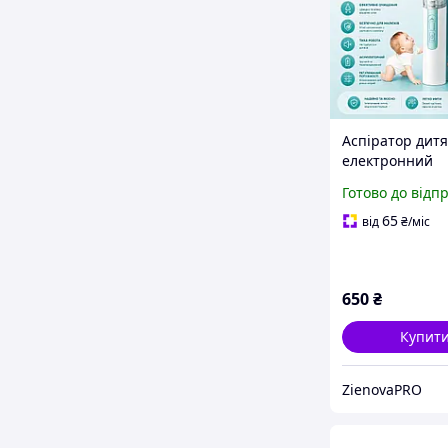
Аспіратор дит
електронний
назальний
Готово до відп
соплевідсмокту
новонароджен
65
від
₴
/міс
650
₴
Купит
ZienovaPRO