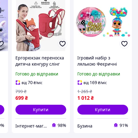
Ергорюкзак переноска
Ігровий набір з
дитяча кенгуру слінг
лялькою Феєричні
рюкзак для
зачіски з намистин LOL
Готово до відправки
Готово до відправки
новонароджених дітей
Surprise! 511205 в
малюків до 15кг 4
асортименті buzyna
70
169
від
₴
/міс
від
₴
/міс
30
положення Baby
799
₴
1 265
₴
Carrier червоний
699
₴
1 012
₴
Купити
Купити
9%
98%
91%
Інтернет-магазин
Бузина