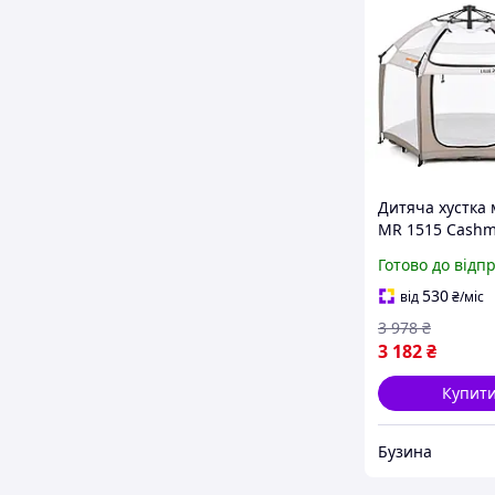
Дитяча хустка
MR 1515 Cashm
Beige 140х124х
Готово до відп
buzyna
530
від
₴
/міс
3 978
₴
3 182
₴
Купит
Бузина