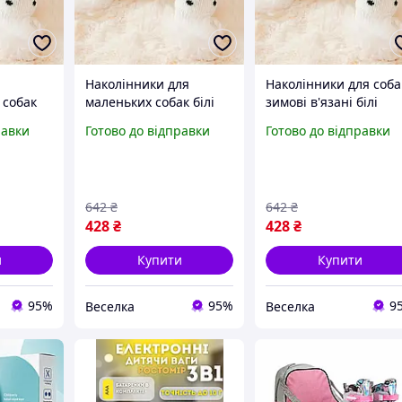
Наколінники для
Наколінники для соба
 собак
маленьких собак білі
зимові в'язані білі
для
в'язані з горохом
розмір М для захисту
равки
Готово до відправки
Готово до відправки
 холоду
захист лап від холоду
лап від холоду та тра
 розмір
для прогулянок FLAME
FLAME
642
₴
642
₴
428
₴
428
₴
и
Купити
Купити
95%
95%
9
Веселка
Веселка