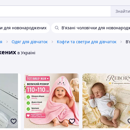
Знайти
ти для новонароджених
В'язані чоловічки для новонарод
тя
Одяг для дівчаток
Кофти та светри для дівчаток
жених
в Україні