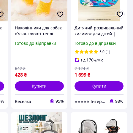
к
Наколінники для собак
Дитячий розвивальний
в'язані жовті теплі
килимок для дітей |
шкарпетки для захисту
Ігровий килимок
Готово до відправки
Готово до відправки
вм
лап від холоду розмір L
трансформер для
FLAME
повзання | Килимок
5.0
(1)
для новонароджених
170
від
₴
/міс
642
₴
2 124
₴
428
₴
1 699
₴
Купити
Купити
5%
95%
98%
Веселка
⭐⭐⭐⭐⭐ Інтернет магазин Добра Мама