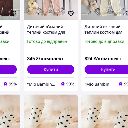
ий
Дитячий в'язаний
Дитячий в'язаний
ровий
теплий костюм для
теплий костюм для
uitton
новонародженої
новонародженої
равки
Готово до відправки
Готово до відправки
женої
дівчинки
дівчинки
лект
845
₴/комплект
824
₴/комплект
и
Купити
Купити
99%
99%
9
"Mio Bambino" крамничка брендового дитячого одягу
"Mio Bambino" крамничка брендового дитячого одягу