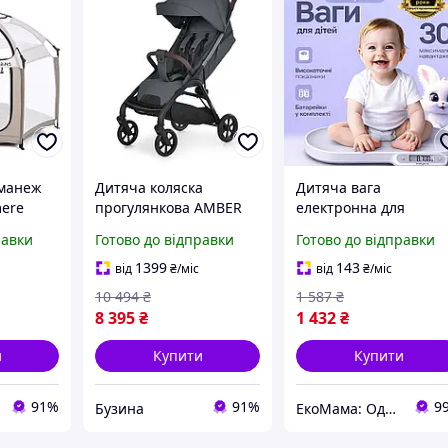
 манеж
Дитяча коляска
Дитяча вага
ere
прогулянкова AMBER
електронна для
110 см
ME 1227 Magnet Gray
контролю ваги
равки
Готово до відправки
Готово до відправки
buzyna
новонароджених
малюків для
1399
143
від
₴
/міс
від
₴
/міс
зважування дітей до 
10 494
₴
1 587
₴
кг похибка 2 грами
8 395
₴
1 432
₴
Baby Ono білий
и
Купити
Купити
91%
91%
9
Бузина
ЕкоМама: Одяг для вагітних, білизна для годування, сумка у пологовий, одяг для новонароджених