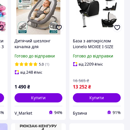
ки
Дитячий шезлонг
База з автокріслом
 3
качалка для
Lionelo MOXIE I-SIZE
новонароджених,
SET BEIGE SAND buzyna
Готово до відправки
Готово до відправки
95
дитяче крісло
шезлонги, дитячі
2209
5.0
(1)
від
₴
/міс
крісла качелі
248
від
₴
/міс
16 565
₴
1 490
₴
13 252
₴
Купити
Купити
8%
94%
91%
V_Market
Бузина