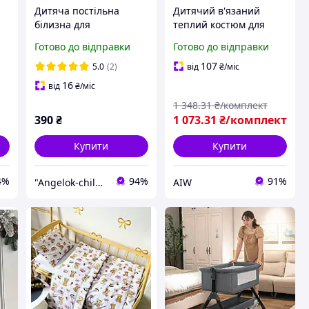
Дитяча постільна
Дитячий в'язаний
білизна для
теплий костюм для
новонароджених,
новонародженої
Готово до відправки
Готово до відправки
комплект постільної
дівчинки Supe ORIG
м,
білизни, постільна
айви 304
107
5.0
(2)
від
₴
/міс
білизна оптом Angelok-
16
від
₴
/міс
child
1 348
.31
₴/комплект
390
₴
1 073
.31
₴/комплект
Купити
Купити
4%
94%
91%
"Angelok-child": Інтернет-магазин дитячих товарів. Зимові комбінезони. Зимові конверти в коляску
AIW