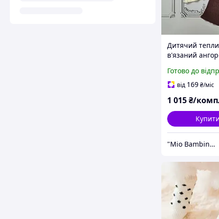
Дитячий тепл
в'язаний анго
костюм Louis V
Готово до відп
для новонарод
дівчинки
169
від
₴
/міс
1 015
₴/комп
Купит
"Mio Bambino" крамничка брендового дитячого одягу