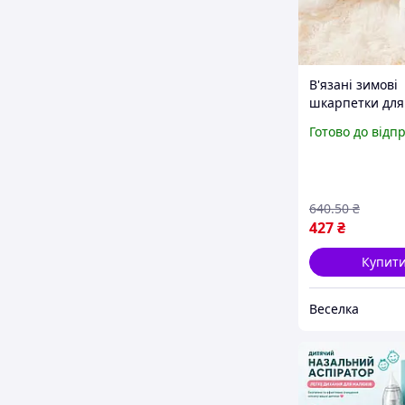
В'язані зимові
шкарпетки для
білі з горохом 
Готово до відп
захисту лап від
та пошкоджень
L FLAME
640
.50
₴
427
₴
Купит
Веселка