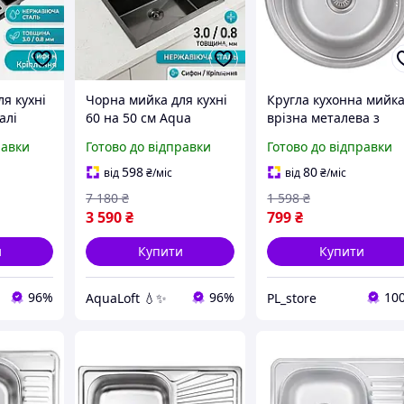
я кухні
Чорна мийка для кухні
Кругла кухонна мийк
алі
60 на 50 см Aqua
врізна металева з
 см
неіржавка матова
сифоном мийка для
равки
Готово до відправки
Готово до відправки
ізна в
врізна з отвором під
кухні з нержавіючої
ифоном
ножі
сталі 490 мм
598
80
від
₴
/міс
від
₴
/міс
7 180
₴
1 598
₴
3 590
₴
799
₴
и
Купити
Купити
96%
96%
10
AquaLoft 💧✨
PL_store