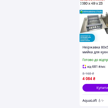
Неіржавка 80x
мийка для кухн
AquaLoft з лів
Готово до відп
крилом вироб
Польща
681
від
₴
/міс
8 168
₴
4 084
₴
Купит
AquaLoft 💧✨