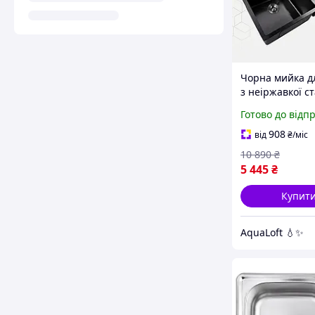
Чорна мийка дл
з неіржавкої ст
подвійна 76х45
Готово до відп
Aqua матова вр
комплекті із с
908
від
₴
/міс
10 890
₴
5 445
₴
Купит
AquaLoft 💧✨