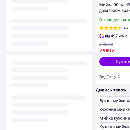
Мийка 50 на 45
дозатором кра
неіржавка стал
Готово до відп
комплекті Мий
сталева для кух
4.7
врізна
497
від
₴
/міс
5 960
₴
2 980
₴
Купит
ВодОк 💧🚿
Дивись також
Врізні мийки д
Кухонна мийка