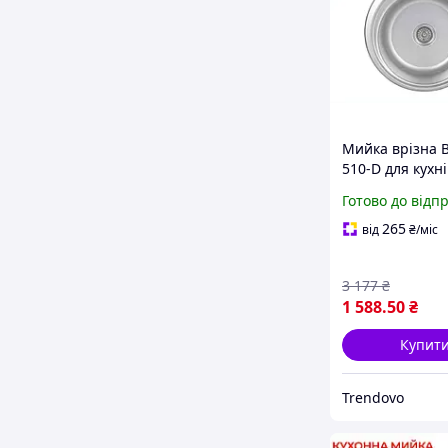
Мийка врізна B
510-D для кухні
нержавіючої ст
Готово до відп
чаша 390х390
Micro Decor
265
від
₴
/міс
3 177
₴
1 588
.50
₴
Купит
Trendovo