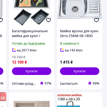
Багатофункціональне
Мийка врізна для кухні
,8
мийка для кухні /
Zerix Z5848-08-180D
врізна раковина /
(фактурна поверхня
Готово до відправки
В наявності
кухонна раковина MA-
decor) (ZM5595)
652 (3586)
2017
142
від
₴
/міс
від
₴
/міс
15 730
₴
12 100
₴
1 415
₴
Купити
Купити
5%
97%
99%
Оптово-роздрібний інтернет-магазин "NicePrice"
Sanitarium