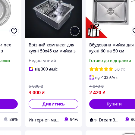
rinex
Врізний комплект для
Вбудована мийка для
 з
кухні 50х45 см мийка з
кухні 60 на 50 см
алі 1
неіржавкої сталі з
неіржавка сталь 2,5 
равки
Недоступний
Готово до відправки
х180мм
краном-дозатором і
Мийка 60x50 см із
сушаркою
дозатором
300
від
₴
/міс
5.0
(1)
403
від
₴
/міс
6 000
₴
4 840
₴
3 000
₴
2 420
₴
и
Дивитись
Купити
88%
94%
9
Интернет-магазин Строй Дом
🏠✨ DreamBuy ✨🏠