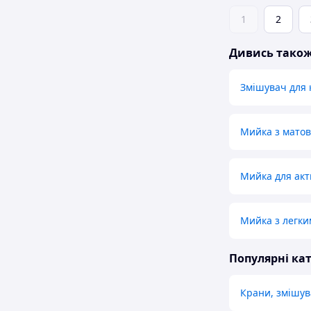
1
2
Дивись тако
Змішувач для 
Мийка з мато
Мийка для акт
Мийка з легк
Популярні кат
Крани, змішув