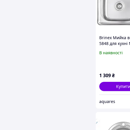
Brinex Мийка в
5848 для кухні 
Decor 0,8 мм
В наявності
BRIN5848MDEC
1 309
₴
Купит
aquares