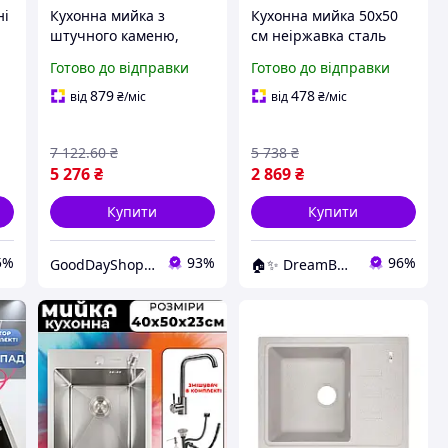
ні
Кухонна мийка з
Кухонна мийка 50x50
штучного каменю,
см неіржавка сталь
620x435 мм,
врізна зі змішувачем
Готово до відправки
Готово до відправки
універсальний врізний
дозатором мийка в
монтаж для
кухню
879
478
від
₴
/міс
від
₴
/міс
функціональної кухні
7 122
.60
₴
5 738
₴
5 276
₴
2 869
₴
Купити
Купити
5%
93%
96%
GoodDayShop - Онлайн магазин різноманітних товарів
🏠✨ DreamBuy ✨🏠