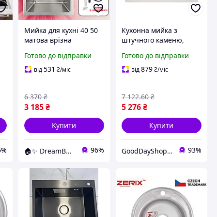
а
Мийка для кухні 40 50
Кухонна мийка з
матова врізна
штучного каменю,
 з
нержавіюча сталь
універсальний врізний
Готово до відправки
Готово до відправки
комплект
монтаж для зручного
використання на кухні
531
879
від
₴
/міс
від
₴
/міс
ка
6 370
₴
7 122
.60
₴
3 185
₴
5 276
₴
Купити
Купити
6%
96%
93%
🏠✨ DreamBuy ✨🏠
GoodDayShop - Онлайн магазин різноманітних товарів