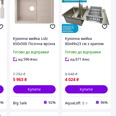
Кухонна мийка Lidz
Кухонна мийка
650x500 Пісочна врізна
80x49x23 см з крилом
мм
мийка зі штучного
неіржавка сталь 3 мм
Готово до відправки
Готово до відправки
каменю для кухні
Handmade Польща
раковина
найкраща раковина
596
671
від
₴
/міс
від
₴
/міс
для кухні
7 752
₴
8 048
₴
5 963
₴
4 024
₴
Купити
Купити
6%
92%
96%
Big Sale
AquaLoft 💧✨