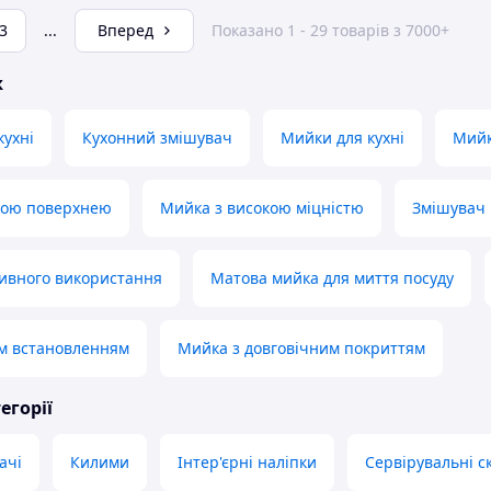
3
...
Вперед
Показано 1 - 29 товарів з 7000+
ж
кухні
Кухонний змішувач
Мийки для кухні
Мийк
вою поверхнею
Мийка з високою міцністю
Змішувач
ивного використання
Матова мийка для миття посуду
им встановленням
Мийка з довговічним покриттям
егорії
ачі
Килими
Інтер'єрні наліпки
Сервірувальні с