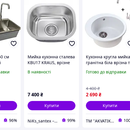
50 см
Мийка кухонна сталева
Кухонна кругла мийк
і
KBU17 KRAUS, врізне
гранітна біла врізна 
им
миття для кухні з
кран змішувач білий
равки
В наявності
Готово до відправки
ництво
сифоном KBU-17
комплект для кухні
4 400
₴
7 400
₴
2 690
₴
и
Купити
Купити
96%
99%
10
NiKs_santex – інтернет-магазин сантехніки
ТМ "AKVATIKA" интернет-магазин виробника