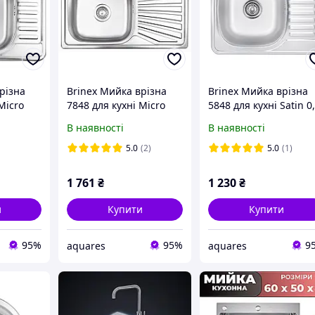
різна
Brinex Мийка врізна
Brinex Мийка врізна
Micro
7848 для кухні Micro
5848 для кухні Satin 0
Decor 0,8 мм
мм BRIN5848SAT08
В наявності
В наявності
08
BRIN7848MDEC08
5.0
(2)
5.0
(1)
1 761
₴
1 230
₴
и
Купити
Купити
95%
95%
9
aquares
aquares