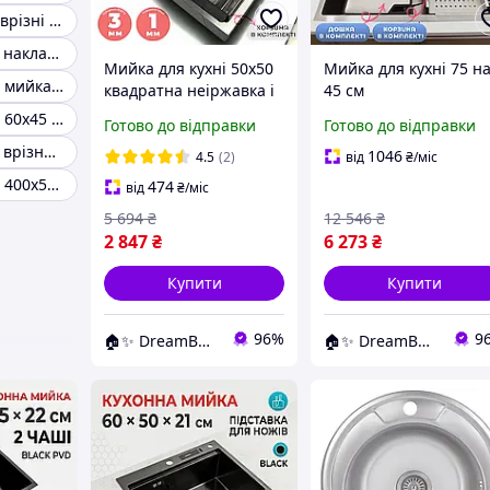
Кухонні мийки врізні чорного
Кухонна мийка накладна 50х60 l
Мийка для кухні 50x50
Мийка для кухні 75 н
Врізна кухонна мийка в секцію 600 мм
квадратна неіржавка і
45 см
кухонний змішувач
багатофункціональна
Мийка кухонна 60х45 неіржавка врізна
Готово до відправки
Готово до відправки
водоспадом і
Кухонна мийка врізна 80 см
вбудованим
1046
4.5
(2)
від
₴
/міс
змішувачем неіржав
Мийка кухонна 400х500
474
від
₴
/міс
врізна Мийки та
5 694
₴
12 546
₴
кухонні змішувачі
2 847
₴
6 273
₴
Купити
Купити
96%
9
🏠✨ DreamBuy ✨🏠
🏠✨ DreamBuy ✨🏠