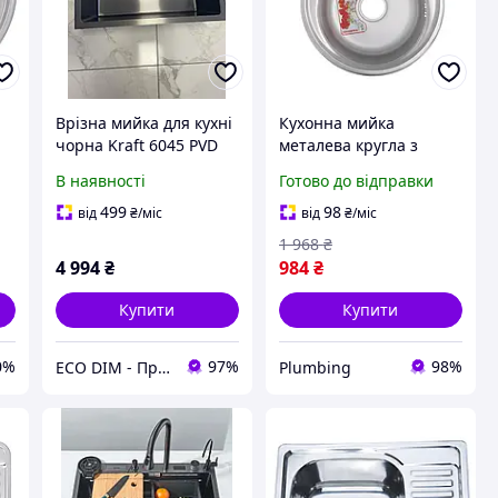
а
Врізна мийка для кухні
Кухонна мийка
чорна Kraft 6045 PVD
металева кругла з
4в1 3,0/1,0 мм
нержавіючої сталі
В наявності
Готово до відправки
600х450/215 мм Black,
врізна якісна раковина
мийка в кухню
для кухні 4949 satin180
499
98
від
₴
/міс
від
₴
/міс
1 968
₴
4 994
₴
984
₴
Купити
Купити
0%
97%
98%
ECO DIM - Продаж та встановлення кабельних систем обігріву під ключ
Plumbing