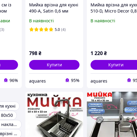
 см із
Мийка врізна для кухні
Мийка врізна для кух
ном
490-A, Satin 0,6 мм
510-D, Micro Decor 0,8
ь у
BRIN490SAT06 Brinex
мм BRIN510MDEC08
равки
В наявності
В наявності
ка
Brinex
ні 50 см
(3)
5.0
(4)
798
₴
1 220
₴
и
Купити
Купити
96%
95%
9
aquares
aquares
ля кухні
 80х50
Мийка кухонна накладна нержавійка
Кухонні мийки врізні чорного кольору