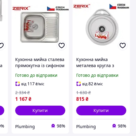
а
Кухонна мийка сталева
Кухонна мийка
та
прямокутна із сифоном
металева кругла з
металева з
нержавіючої сталі
Готово до відправки
Готово до відправки
нержавіючої сталі
врізна якісна раковина
врізна раковина для
для кухні 4843
117
82
від
₴
/міс
від
₴
/міс
кухні 6350
2 334
₴
1 630
₴
1 167
₴
815
₴
Купити
Купити
0%
98%
98%
Plumbing
Plumbing