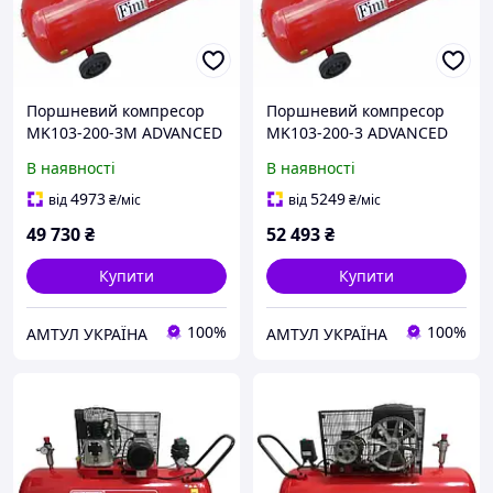
Поршневий компресор
Поршневий компресор
MK103-200-3M ADVANCED
MK103-200-3 ADVANCED
В наявності
В наявності
4973
5249
від
₴
/міс
від
₴
/міс
49 730
₴
52 493
₴
Купити
Купити
100%
100%
АМТУЛ УКРАЇНА
АМТУЛ УКРАЇНА