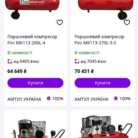
Поршневий компресор
Поршневий компресор
Fini MK113-200L-4
Fini MK113-270L-5.5
В наявності
В наявності
6465
7045
від
₴
/міс
від
₴
/міс
64 649
₴
70 451
₴
Купити
Купити
100%
100%
АМТУЛ УКРАЇНА
АМТУЛ УКРАЇНА