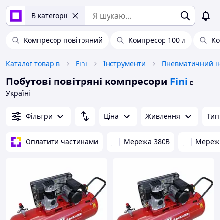
В категорії
Компресор повітряний
Компресор 100 л
Ко
Каталог товарів
Fini
Інструменти
Пневматичний і
Побутові повітряні компресори
Fini
в
Україні
Фільтри
Ціна
Живлення
Тип
Оплатити частинами
Мережа 380В
Мереж