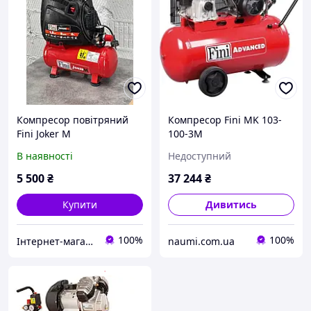
Компресор повітряний
Компресор Fini MK 103-
Fini Joker M
100-3M
В наявності
Недоступний
5 500
₴
37 244
₴
Купити
Дивитись
100%
100%
Інтернет-магазин Євро товар Б/У техніка
naumi.com.ua