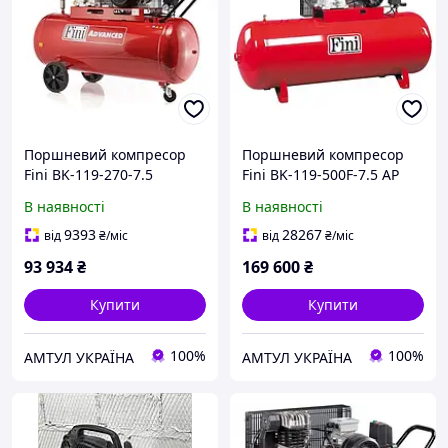
Поршневий компресор
Поршневий компресор
Fini BK-119-270-7.5
Fini BK-119-500F-7.5 AP
В наявності
В наявності
9393
28267
від
₴
/міс
від
₴
/міс
93 934
₴
169 600
₴
Купити
Купити
100%
100%
АМТУЛ УКРАЇНА
АМТУЛ УКРАЇНА