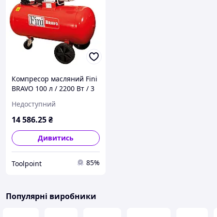
Компресор масляний Fini
BRAVO 100 л / 2200 Вт / 3
к.с прямий привід
Недоступний
14 586
.25
₴
Дивитись
85%
Toolpoint
Популярні виробники