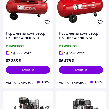
Поршневий компресор
Поршневий компресор
Fini BK114-200L-5.5T
Fini BK114-270L-5.5T
В наявності
В наявності
8288
8648
від
₴
/міс
від
₴
/міс
82 883
₴
86 475
₴
Купити
Купити
100%
100%
АМТУЛ УКРАЇНА
АМТУЛ УКРАЇНА