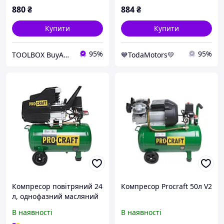
880
₴
884
₴
Купити
Купити
95%
95%
TOOLBOX BuyAndWork
💙TodaMotors💛
Компресор повітряний 24
Компресор Procraft 50л V2
л, однофазний масляний
для гаража, майстерні,
В наявності
В наявності
СТО побутовий