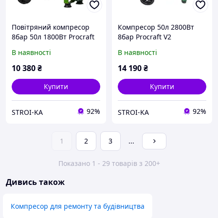
Повітряний компресор
Компресор 50л 2800Вт
8бар 50л 1800Вт Procraft
8бар Procraft V2
AC50-2 Universal
В наявності
В наявності
10 380
₴
14 190
₴
Купити
Купити
92%
92%
STROI-KA
STROI-KA
1
2
3
...
Показано 1 - 29 товарів з 200+
Дивись також
Компресор для ремонту та будівництва