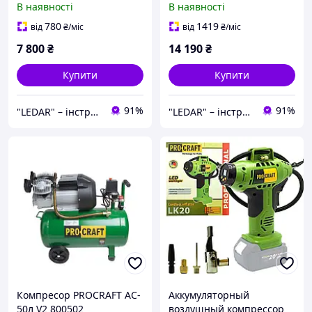
В наявності
В наявності
780
1419
від
₴
/міс
від
₴
/міс
7 800
₴
14 190
₴
Купити
Купити
91%
91%
"LEDAR" – інструменти та обладнання для ремонту, будівництва і професійних завдань
"LEDAR" – інструменти та обладнання для ремонту, будівництва і професійних завдань
Компресор PROCRAFT AC-
Аккумуляторный
50л V2 800502
воздушный компрессор