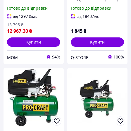
Procraft LK20 (Без АКБ и
Готово до відправки
Готово до відправки
ЗУ) Q-STORE -shopping-
without-problems-
1297
184
від
₴
/міс
від
₴
/міс
13 795
₴
12 967
.30
₴
1 845
₴
Купити
Купити
94%
100%
МОМ
Q-STORE