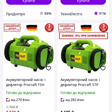
Купити
Купити
88%
91%
ПроДніпро
ТехноElectric
Акумуляторний насос і
Акумуляторний насос і
дефлятор Procraft TSH
дефлятор Procraft STP
LK30 (Без акб і свербіння,
LK30 (Без акб і свербіння,
Готово до відправки
Готово до відправки
10 л/хв, до 10 барів)
10 л/хв, до 10 барів)
Повітряний компресор
Повітряний компресор
270
282
від
₴
/міс
від
₴
/міс
1 700
₴