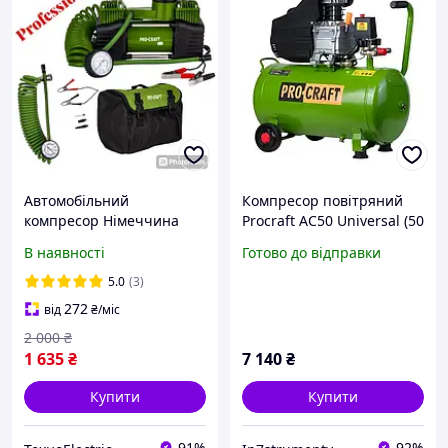
Автомобільний
Компресор повітряний
компресор Німеччина
Procraft AC50 Universal (50
Procraft LK400
літрів)
В наявності
Готово до відправки
5.0
(3)
272
від
₴
/міс
2 000
₴
1 635
₴
7 140
₴
Купити
Купити
91%
92%