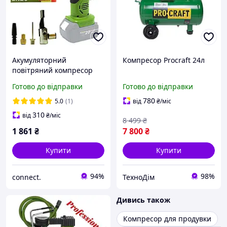
Акумуляторний
Компресор Procraft 24л
повітряний компресор
Procraft LK20 (Без АКБ та
Готово до відправки
Готово до відправки
ЗП)
780
5.0
(1)
від
₴
/міс
310
від
₴
/міс
8 499
₴
1 861
₴
7 800
₴
Купити
Купити
94%
98%
connect.
ТехноДім
Дивись також
Компресор для продувки