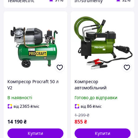
ТехноElectric
In7strumenty
Компресор Procraft 50 л
Компресор
V2
автомобільний
повітряний Procraft LK170
В наявності
Готово до відправки
2365
86
від
₴
/міс
від
₴
/міс
1 299
₴
14 190
₴
855
₴
Купити
Купити