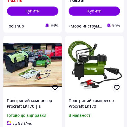
1 621
₴
1 695
₴
Купити
Купити
94%
95%
Toolshub
«Море инструментов»
Повітряний компресор
Повітряний компресор
Procraft LK170 | з
Procraft LK170
Регульованою швидкістю,
Готово до відправки
В наявності
Легко транспортувати +
Сумка - Чохол на Гарантії
88
від
₴
/міс