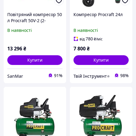
Повітряний компресор 50
Компресор Procraft 24л
л Procraft 50V-2 (2-
поршневий)
В наявності
В наявності
780
від
₴
/міс
13 296
₴
7 800
₴
Купити
Купити
91%
98%
SanMar
Твій Інструмент⭐