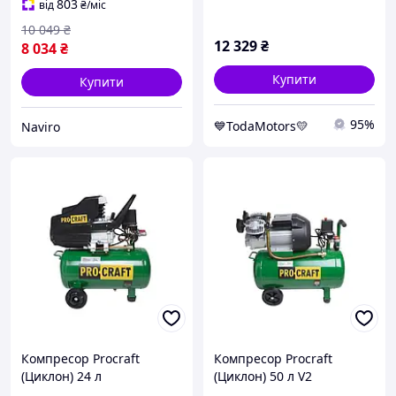
шиномонтажу
803
від
₴
/міс
пневмоінструменту
10 049
₴
фарбування робіт
12 329
₴
8 034
₴
Купити
Купити
95%
💙TodaMotors💛
Naviro
Компресор Procraft
Компресор Procraft
(Циклон) 24 л
(Циклон) 50 л V2