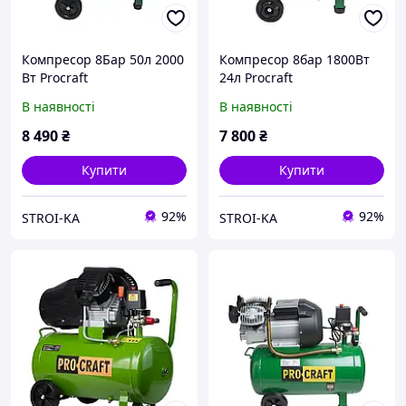
Компресор 8Бар 50л 2000
Компресор 8бар 1800Вт
Вт Procraft
24л Procraft
В наявності
В наявності
8 490
₴
7 800
₴
Купити
Купити
92%
92%
STROI-KA
STROI-KA