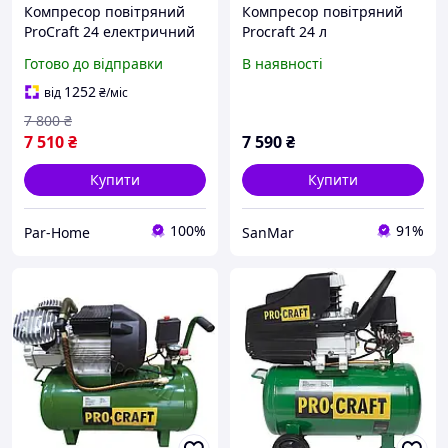
Компресор повітряний
Компресор повітряний
ProCraft 24 електричний
Procraft 24 л
1800 Вт 206 л мін Ресивер
Готово до відправки
В наявності
24 л
1252
від
₴
/міс
7 800
₴
7 510
₴
7 590
₴
Купити
Купити
100%
91%
Par-Home
SanMar