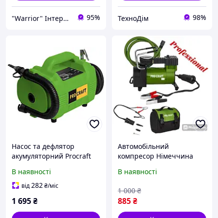
95%
98%
"Warrior" Інтернет-магазин електроінструментів
ТехноДім
Насос та дефлятор
Автомобільний
акумуляторний Procraft
компресор Німеччина
LK30
Procraft LK170
В наявності
В наявності
282
від
₴
/міс
1 000
₴
1 695
₴
885
₴