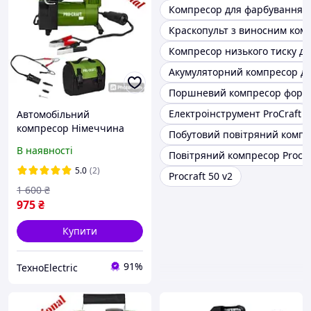
Компресор для фарбування с
Краскопульт з виносним ком
Компресор низького тиску д
Акумуляторний компресор дл
Поршневий компресор форт
Електроінструмент ProCraft
Автомобільний
компресор Німеччина
Побутовий повітряний компре
Procraft LK190
В наявності
Повітряний компресор Procra
5.0
(2)
Procraft 50 v2
1 600
₴
975
₴
Купити
91%
ТехноElectric