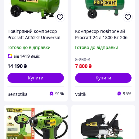
Повітряний компресор
Компресор повітряний
Procraft AC52-2 Universal
Procraft 24 л 1800 Вт 206
л/хв 8 бар
Готово до відправки
Готово до відправки
1419
від
₴
/міс
8 230
₴
14 190
₴
7 800
₴
Купити
Купити
91%
95%
Benzotika
Voltik