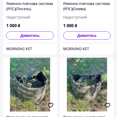
Ремінно-плечова система
Ремінно-плечова система
(РПС)(Піксель)
(РПС)(Олива)
Недоступний
Недоступний
1 000
₴
1 000
₴
Дивитись
Дивитись
MORNING KET
MORNING KET