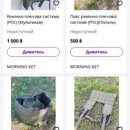
Ремінно-плечова система
Пояс ремінно-плечової
(РПС) (Мультикам)
системи (РПС)(Піксель)
(Мультикам)(Олива)
Недоступний
Недоступний
1 000
₴
500
₴
Дивитись
Дивитись
MORNING KET
MORNING KET