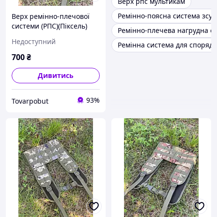
Верх рпс мультикам
Ремінно-поясна система зсу
Верх ремінно-плечової
системи (РПС)(Піксель)
Ремінно-плечева нагрудна си
(Мультикам)(Олива)
Недоступний
Ремінна система для споряд
700
₴
Дивитись
93%
Tovarpobut