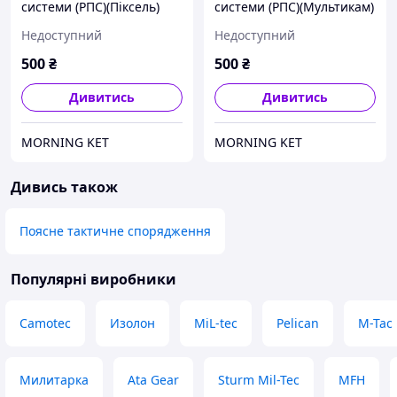
системи (РПС)(Піксель)
системи (РПС)(Мультикам)
Недоступний
Недоступний
500
₴
500
₴
Дивитись
Дивитись
MORNING KET
MORNING KET
Дивись також
Поясне тактичне спорядження
Популярні виробники
Camotec
Изолон
MiL-tec
Pelican
M-Tac
Милитарка
Ata Gear
Sturm Mil-Tec
MFH