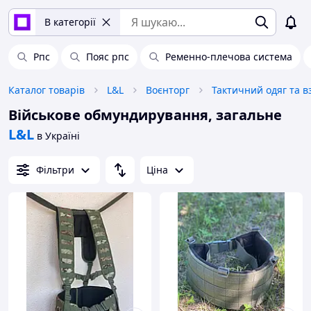
В категорії
Рпс
Пояс рпс
Ременно-плечова система
Каталог товарів
L&L
Воєнторг
Тактичний одяг та в
Військове обмундирування, загальне
L&L
в Україні
Фільтри
Ціна