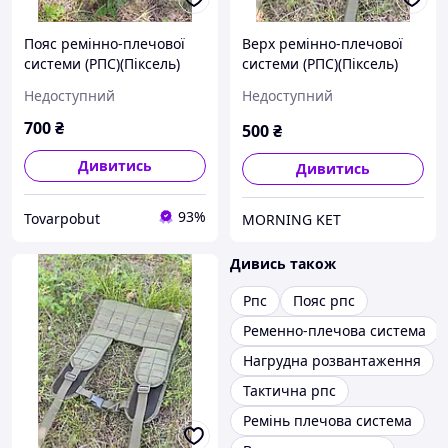
Пояс ремінно-плечової
Верх ремінно-плечової
системи (РПС)(Піксель)
системи (РПС)(Піксель)
(Мультикам)(Олива)
(Мультикам)(Олива)
Недоступний
Недоступний
700
₴
500
₴
Дивитись
Дивитись
93%
Tovarpobut
MORNING KET
Дивись також
Рпс
Пояс рпс
Ременно-плечова система
Нагрудна розвантаження
Тактична рпс
Ремінь плечова система