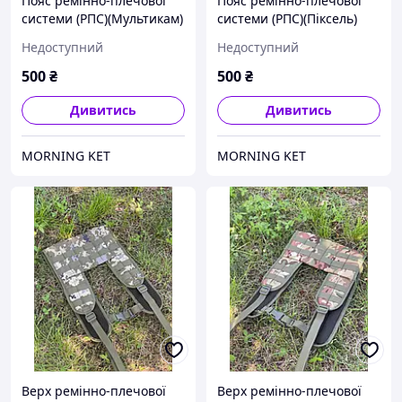
Пояс ремінно-плечової
Пояс ремінно-плечової
системи (РПС)(Мультикам)
системи (РПС)(Піксель)
Недоступний
Недоступний
500
₴
500
₴
Дивитись
Дивитись
MORNING KET
MORNING KET
Верх ремінно-плечової
Верх ремінно-плечової