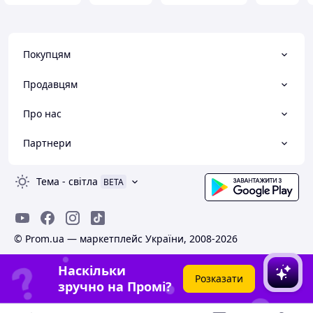
Покупцям
Продавцям
Про нас
Партнери
Тема
-
світла
BETA
© Prom.ua — маркетплейс України, 2008-2026
Наскільки
Розказати
зручно на Промі?