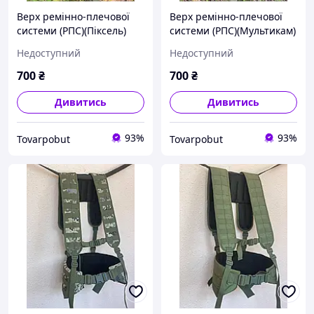
Верх ремінно-плечової
Верх ремінно-плечової
системи (РПС)(Піксель)
системи (РПС)(Мультикам)
Недоступний
Недоступний
700
₴
700
₴
Дивитись
Дивитись
93%
93%
Tovarpobut
Tovarpobut