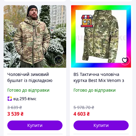
Чоловічий зимовий
BS Тактична чоловіча
бушлат із підкладкою
куртка Best Mix Venom з
Omni-heat (Мультикам) 44
капюшоном (Мультиком)
Готово до відправки
Готово до відправки
M BAS77/N
295
від
₴
/міс
3 639
₴
5 978
.70
₴
3 539
₴
4 603
₴
Купити
Купити