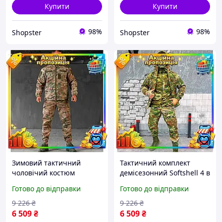
Купити
Купити
98%
98%
Shopster
Shopster
Зимовий тактичний
Тактичний комплект
чоловічий костюм
демісезонний Softshell 4 в
Softshell (куртка та
1 (куртка, штани, кофта,
Готово до відправки
Готово до відправки
штани) Мультикам S
бейсболка) Мультикам S
9 226
₴
9 226
₴
6 509
₴
6 509
₴