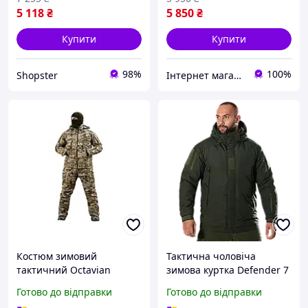
5 118
₴
5 850
₴
Купити
Купити
98%
100%
Shopster
Інтернет магазин ВСІМ ОПТ
Костюм зимовий
Тактична чоловіча
тактичний Octavian
зимова куртка Defender 7
куртка та штани пп8164
level (Темно-оливкова) L
Готово до відправки
Готово до відправки
(k8 - 00) Мультикам XL