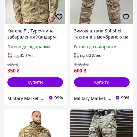
Китель F1, Туреччина,
Зимові штани Softshell
забарвлення Жандарм,
тактичні з мембраною на
розмір XS
-20, Мультикам, розмір
Готово до відправки
Готово до відправки
XXL, штани софтшелл
зима для військових
35
60
від
₴
/міс
від
₴
/міс
600
₴
1 600
₴
350
₴
600
₴
Купити
Купити
99%
99%
Military Market: UA
Military Market: UA