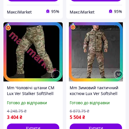
95%
95%
МаксіMarket
МаксіMarket
Mm Чоловічі штани CM
Mm Зимовий тактичний
Lux Ver Stalker SoftShell
костюм Lux Ver Softshell
Мультикам для
чоловічий для
Готово до відправки
Готово до відправки
військовослужбовців
військовослужбовців
зимові камуфляжні шта
камуфляжний утеплений
4 248
.75
₴
6 873
.75
₴
Maxi7\Q
Maxi7\Q
3 404
₴
5 504
₴
Купити
Купити