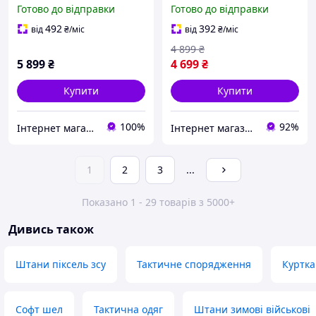
куртка та штани пп8164
(убакс та штани) +
Готово до відправки
Готово до відправки
(k8 - 00) Мультикам 2XL
наколінники (Мультикам)
S
492
392
від
₴
/міс
від
₴
/міс
4 899
₴
5 899
₴
4 699
₴
Купити
Купити
100%
92%
Інтернет магазин ВСІМ ОПТ
Інтернет магазин livelyshop
1
2
3
...
Показано 1 - 29 товарів з 5000+
Дивись також
Штани піксель зсу
Тактичне спорядження
Куртка
Софт шел
Тактична одяг
Штани зимові військові