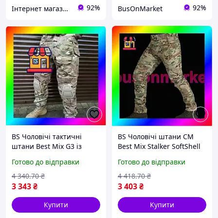
92%
92%
Інтернет магазин livelyshop
BusOnMarket
BS Чоловічі тактичні
BS Чоловічі штани CM
штани Best Mix G3 із
Best Mix Stalker SoftShell
наколінниками Ріп-стоп
7088 (Мультикам) S
Готово до відправки
Готово до відправки
(Мультикам) M BAS77/N
BAS77/N
4 340
.70
₴
4 418
.70
₴
3 343
₴
3 403
₴
Купити
Купити