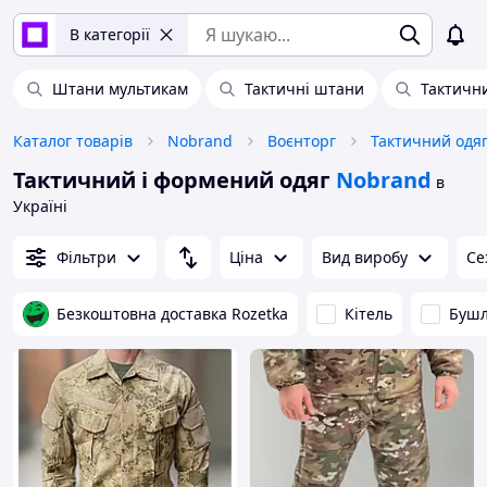
В категорії
Штани мультикам
Тактичні штани
Тактичн
Каталог товарів
Nobrand
Воєнторг
Тактичний одяг
Тактичний і формений одяг
Nobrand
в
Україні
Фільтри
Ціна
Вид виробу
Се
Безкоштовна доставка Rozetka
Кітель
Бушл