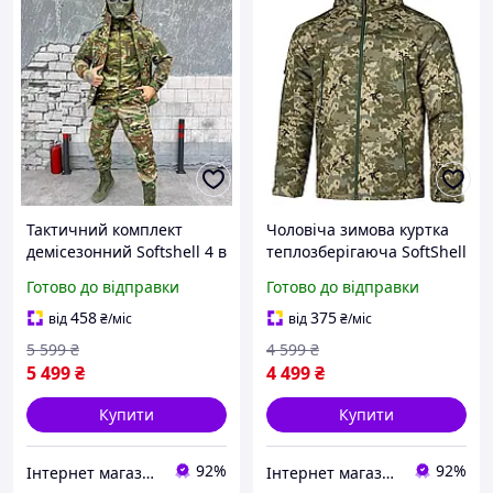
Тактичний комплект
Чоловіча зимова куртка
демісезонний Softshell 4 в
теплозберігаюча SoftShell
1 (куртка, штани, кофта,
Max-Heat ММ-14 з
Готово до відправки
Готово до відправки
бейсболка) Мультикам S
капюшоном (Піксель ЗСУ)
S
458
375
від
₴
/міс
від
₴
/міс
5 599
₴
4 599
₴
5 499
₴
4 499
₴
Купити
Купити
92%
92%
Інтернет магазин livelyshop
Інтернет магазин livelyshop