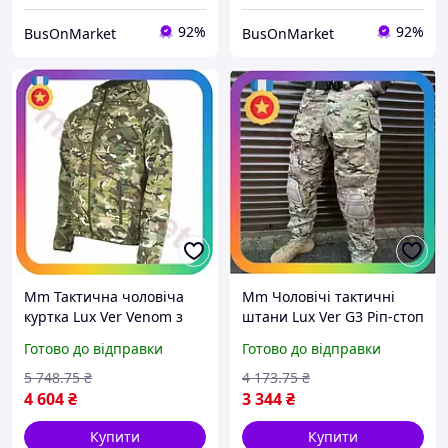
92%
92%
BusOnMarket
BusOnMarket
Mm Тактична чоловіча
Mm Чоловічі тактичні
куртка Lux Ver Venom з
штани Lux Ver G3 Ріп-стоп
капюшоном мультикам
із наколінниками
Готово до відправки
Готово до відправки
для військовослужбовців
Мультикам для
осінь камуфляж Maxi7\Q
військовослужбовців каму
5 748
.75
₴
4 173
.75
₴
Maxi7\Q
4 604
₴
3 344
₴
Купити
Купити