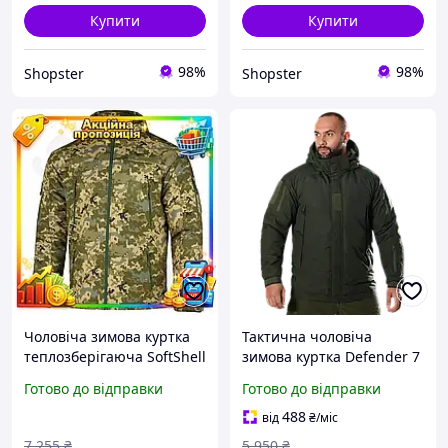
Купити
Купити
98%
98%
Shopster
Shopster
Чоловіча зимова куртка
Тактична чоловіча
теплозберігаюча SoftShell
зимова куртка Defender 7
Max-Heat ММ-14 з
level (Темно-оливкова) M
Готово до відправки
Готово до відправки
капюшоном (Піксель ЗСУ)
S
488
від
₴
/міс
7 255
₴
5 950
₴