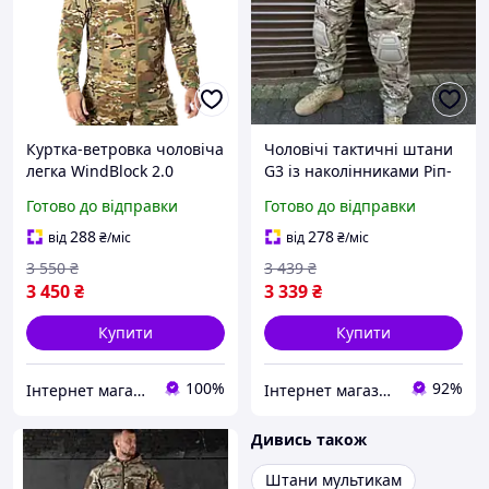
Куртка-ветровка чоловіча
Чоловічі тактичні штани
легка WindBlock 2.0
G3 із наколінниками Ріп-
Мультикам S
стоп (Мультикам) M
Готово до відправки
Готово до відправки
288
278
від
₴
/міс
від
₴
/міс
3 550
₴
3 439
₴
3 450
₴
3 339
₴
Купити
Купити
100%
92%
Інтернет магазин ВСІМ ОПТ
Інтернет магазин livelyshop
Дивись також
Штани мультикам