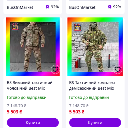
92%
92%
BusOnMarket
BusOnMarket
BS Зимовий тактичний
BS Тактичний комплект
чоловічий Best Mix
демісезонний Best Mix
костюм Softshell (куртка
Softshell 4 в 1 (куртка,
Готово до відправки
Готово до відправки
та штани) Мультикам S
штани, кофта, бейсболка)
BAS77/N
Мультика BAS77/N
7 148
.70
₴
7 148
.70
₴
5 503
₴
5 503
₴
Купити
Купити