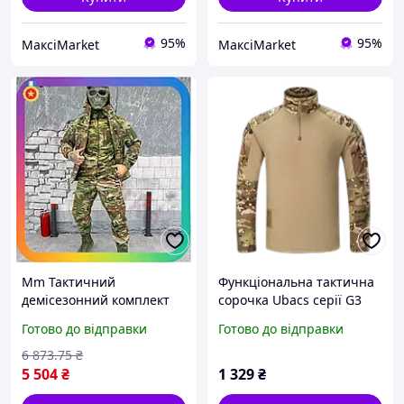
95%
95%
МаксіMarket
МаксіMarket
Mm Тактичний
Функціональна тактична
демісезонний комплект
сорочка Ubacs серії G3
Lux Ver Softshell 4 в 1
Combat, принт
Готово до відправки
Готово до відправки
Мультикам для
мультикам, доступна у
військовослужбовців
розмірі S для
6 873
.75
₴
куртка шт Maxi7\Q
екіпірування
5 504
₴
1 329
₴