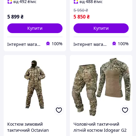
492
488
від
₴
/міс
від
₴
/міс
5 950
₴
5 899
₴
5 850
₴
Купити
Купити
100%
100%
Інтернет магазин ВСІМ ОПТ
Інтернет магазин ВСІМ ОПТ
Костюм зимовий
Чоловічий тактичний
тактичний Octavian
літній костюм Idogear G2