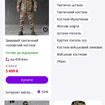
Тактичні штани
Тактичний костюм
Костюм Мультикам
Флісові кофти
Штани піксель
Куртка піксель зсу
Зимовий тактичний
чоловічий костюм
Костюм військовий зимовий
Softshell (куртка та
Готово до відправки
Військові костюми
штани) Мультикам S
458
від
₴
/міс
Убакс
5 599
₴
5 499
₴
Купити
92%
Інтернет магазин livelyshop