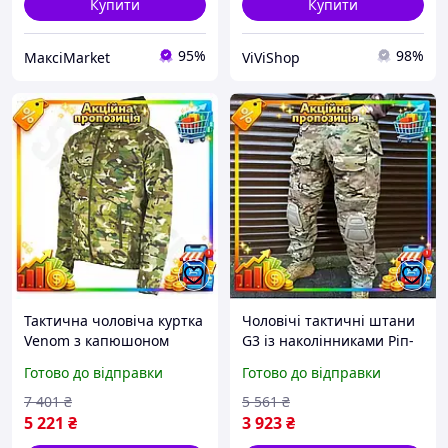
Купити
Купити
95%
98%
МаксіMarket
ViViShop
Тактична чоловіча куртка
Чоловічі тактичні штани
Venom з капюшоном
G3 із наколінниками Ріп-
(Мультиком) M
стоп (Мультикам) M
Готово до відправки
Готово до відправки
7 401
₴
5 561
₴
5 221
₴
3 923
₴