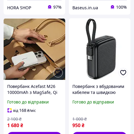
97%
100%
HORA SHOP
Baseus.in.ua
Повербанк Acefast M26
Повербанк з вбудованим
10000mAh з MagSafe, Qi
кабелем та швидкою
та швидкою зарядкою PD
зарядкою, Павербанк з
Готово до відправки
Готово до відправки
20W
потужністю 30 Вт
168
від
₴
/міс
2 100
₴
1 000
₴
1 680
₴
950
₴