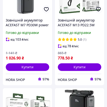
Зовнішній акумулятор
Зовнішній акумулятор
ACEFAST M7 PD30W power
ACEFAST M13 PD22.5W
bank with cable
power bank with cable
Готово до відправки
Готово до відправки
10000mAh, Black
10000mAh Черный
103
від
₴
/міс
5.0
(1)
78
від
₴
/міс
1 141
₴
865
₴
1 026
.90
₴
778
.50
₴
Купити
Купити
97%
97%
HORA SHOP
HORA SHOP