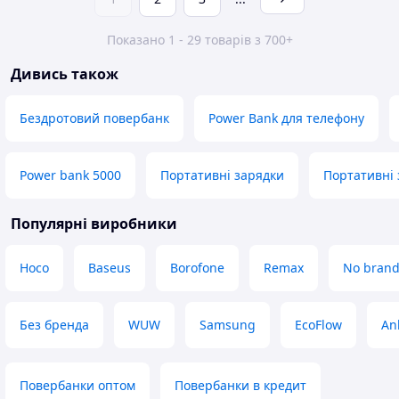
Показано 1 - 29 товарів з 700+
Дивись також
Бездротовий повербанк
Power Bank для телефону
Power bank 5000
Портативні зарядки
Портативні 
Популярні виробники
Hoco
Baseus
Borofone
Remax
No bran
Без бренда
WUW
Samsung
EcoFlow
An
Повербанки оптом
Повербанки в кредит