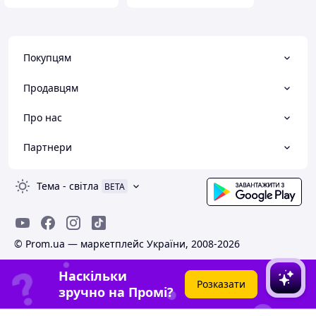
Покупцям
Продавцям
Про нас
Партнери
Тема
-
світла
BETA
© Prom.ua — маркетплейс України, 2008-2026
Наскільки
Розказати
зручно на Промі?