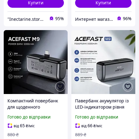
Купити
Купити
95%
96%
"Inectarine.store" інтернет-магазин
Интернет магазин "FIT & STYLE"
Компактний повербанк
Павербанк акумулятор із
для щоденного
LED-індикатором рівня
використання ,
заряду, практичний
Готово до відправки
Готово до відправки
Павербанк для
повербанк для швидкої
заряджання пристроїв
підзарядки, Павербанк
65
66
від
₴
/міс
від
₴
/міс
без зайвих кабелів,
Асефаст
880
₴
889
₴
Павербанк компактного