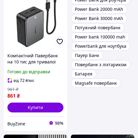
Power Bank 20000 mAh
Power Bank 30000 mAh
Потужний повербанк
Power bank 100000 mah
Powerbank для ноутбука
Пауер Банк
Компактний Павербанк
на 10 тис для тривалої
Повербанк з ліхтариком
автономної роботи,
Готово до відправки
Батарея
Павербанк для зарядки
кількох пристроїв, Легкий
72
від
₴
/міс
Magsafe повербанк
павербанк АФ
961
₴
861
₴
Купити
98%
BuyZone