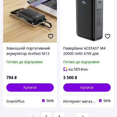
Зовнішній портативний
Павербанк ACEFAST M4
акумулятор Acefast M13
20000 mAh 67W для
10000mAh Black PD22.5W
ноутбука та смартфона 3
Готово до відправки
Готово до відправки
порти LED-дисплей
вбудований кабель USB-C
583
від
₴
/міс
чорний
794
₴
3 500
₴
Купити
Купити
96%
96%
SnamiPlus
Интернет магазин "FIT & STYLE"
1
2
3
...