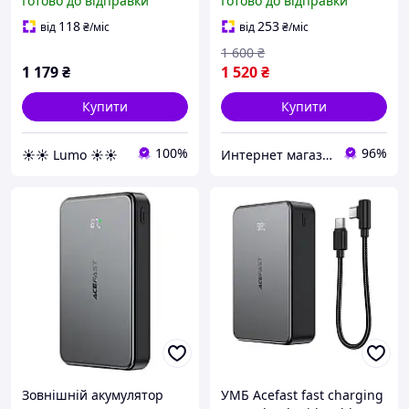
Готово до відправки
Готово до відправки
10000mAh ACEFAST M17
Чорний
118
253
від
₴
/міс
від
₴
/міс
1 600
₴
1 179
₴
1 520
₴
Купити
Купити
100%
96%
☀️☀️ Lumo ☀️☀️
Интернет магазин "FIT & STYLE"
Зовнішній акумулятор
УМБ Acefast fast charging