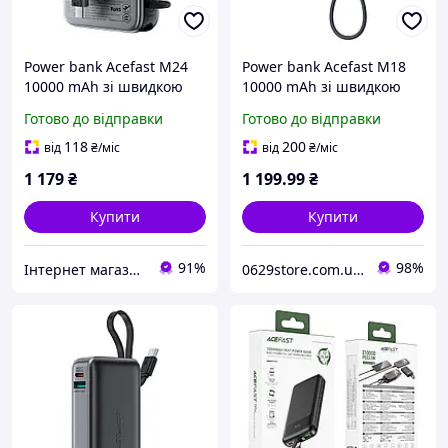
Power bank Acefast M24
Power bank Acefast M18
10000 mAh зі швидкою
10000 mAh зі швидкою
зарядкою 22.5W,
зарядкою 22.5W,
Готово до відправки
Готово до відправки
бездротовою зарядкою
бездротовою зарядкою
MagSafe, вбудованим
15W MagSafe та
118
200
від
₴
/міс
від
₴
/міс
кабелем та підставкою
вбудованим кабелем
1 179
₴
1 199
.99
₴
Grey
Type-C Black
Купити
Купити
91%
98%
Інтернет магазин Ароматна розкіш Fragrant luxury
0629store.com.ua - Інтернет магазин чохлів та захисних стекол для смартфонів.