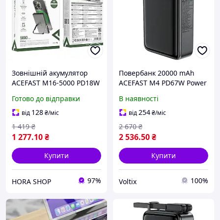
Зовнішній акумулятор
Повербанк 20000 mAh
ACEFAST M16-5000 PD18W
ACEFAST M4 PD67W Power
ultra-thin magnetic
Bank для ноутбука та
Готово до відправки
В наявності
wireless charging power
телефону з дисплеєм
bank with stand Black
Чорний
128
254
від
₴
/міс
від
₴
/міс
(6974316283997)
1 419
₴
2 670
₴
1 277
.10
₴
2 536
.50
₴
Купити
Купити
97%
100%
HORA SHOP
Voltix