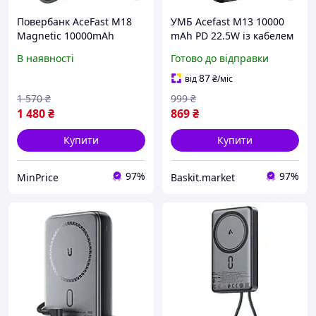
Повербанк AceFast M18
УМБ Acefast M13 10000
Magnetic 10000mAh
mAh PD 22.5W із кабелем
PD20W 22.5W з
Type-C Black
В наявності
Готово до відправки
бездротовою зарядкою
MagSafe та кабелем Type-
87
від
₴
/міс
C Black
1 570
₴
999
₴
1 480
₴
869
₴
Купити
Купити
97%
97%
MinPrice
Baskit.market