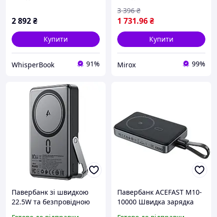
PD20W
ємність 10000 мА·год
3 396
₴
2 892
₴
1 731
.96
₴
Купити
Купити
91%
99%
WhisperBook
Mirox
Павербанк зі швидкою
Павербанк ACEFAST M10-
22.5W та безпровідною
10000 Швидка зарядка
зарядкою MagSafe
PD30W, wireless, Black