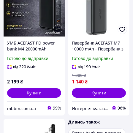
УМБ ACEFAST PD power
Павербанк ACEFAST M7
bank M4 20000mAh
10000 mAh - Повербанк з
|1USB/2Type C, 67W/3A,
швидкою зарядкою та
Готово до відправки
Готово до відправки
PD/QC| black
вбудованим кабелем
6974316282723 (Чорний)
220
190
від
₴
/міс
від
₴
/міс
1 200
₴
2 199
₴
1 140
₴
Купити
Купити
99%
96%
mbbm.com.ua
Интернет магазин "FIT & STYLE"
Дивись також
Power bank для роутера