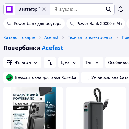
В категорії
Power bank для роутера
Power Bank 20000 mAh
Каталог товарів
Acefast
Техніка та електроніка
Пов
Повербанки
Acefast
Фільтри
Ціна
Тип
Особливос
Безкоштовна доставка Rozetka
Універсальна бат