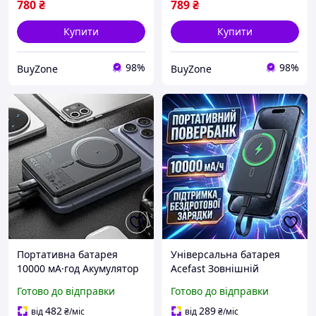
780
₴
789
₴
фо
Купити
Купити
98%
98%
BuyZone
BuyZone
Портативна батарея
Універсальна батарея
10000 мА·год Акумулятор
Acefast Зовнішній
зовнішній універсальний
акумулятор для
Готово до відправки
Готово до відправки
Ultra-thin magnetic
заряджання PD20W
wireless Умб powerbank
Зовнішній акумулятор
482
289
від
₴
/міс
від
₴
/міс