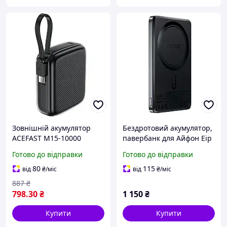
Зовнішній акумулятор
Бездротовий акумулятор,
ACEFAST M15-10000
павербанк для Айфон Еір
PD20W power bank with
Iphone Air Acefast M8 PD
Готово до відправки
Готово до відправки
cable Black
18W 5000mAh (Чорний)
80
115
від
₴
/міс
від
₴
/міс
887
₴
798
.30
₴
1 150
₴
Купити
Купити