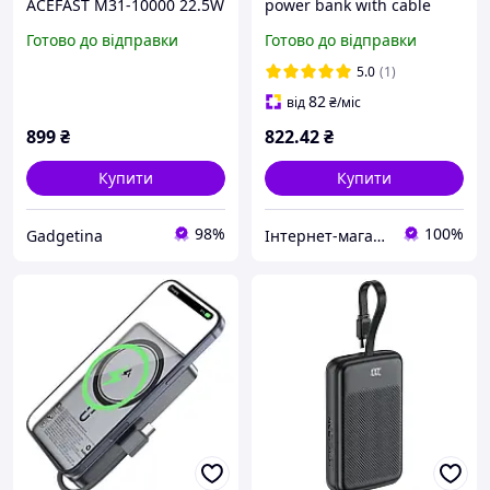
ACEFAST M31-10000 22.5W
power bank with cable
magnetic fast charging
M29 20000mAh
Готово до відправки
Готово до відправки
power bank with cable
|1USB/2Type-C, 22.5W/3A,
Black
PD/QC| Black
5.0
(1)
82
від
₴
/міс
899
₴
822
.42
₴
Купити
Купити
98%
100%
Gadgetina
Інтернет-магазин "365Device"