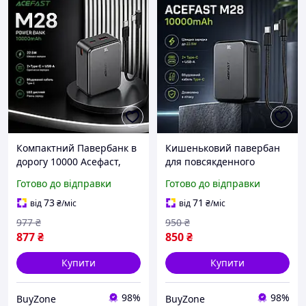
Компактний Павербанк в
Кишеньковий павербан
дорогу 10000 Асефаст,
для повсякденного
Павербанк з кабелем
носіння, Міні павербанк
Готово до відправки
Готово до відправки
зарядки, pawerbank
зі складним конектором
двостороньою зарядкою
U7, павербанк
73
71
від
₴
/міс
від
₴
/міс
22w
кишенькового
977
₴
950
₴
використання
877
₴
850
₴
Купити
Купити
98%
98%
BuyZone
BuyZone