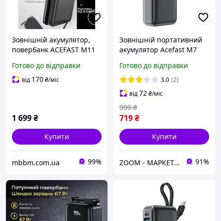
Зовнішній акумулятор,
Зовнішній портативний
повербанк ACEFAST M11
акумулятор Acefast M7
10000mAh 30W з
PD30W 10000mAh Black
Готово до відправки
Готово до відправки
бездротовою зарядкою Qi
та MagSafe
170
від
₴
/міс
3.0
(2)
72
від
₴
/міс
999
₴
1 699
₴
719
₴
Купити
Купити
99%
91%
mbbm.com.ua
ZOOM - МАРКЕТ ЦИФРОВОЇ ТЕХНІКИ