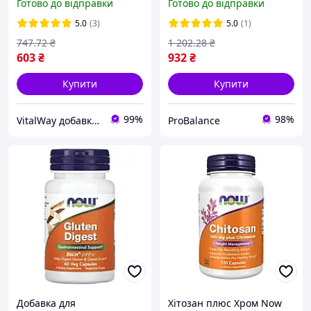
Готово до відправки
Готово до відправки
вегетаріанських капсул
капсул Мультивітамінний
комплекс
5.0
(3)
5.0
(1)
747
.72
₴
1 202
.28
₴
603
₴
932
₴
Купити
Купити
99%
98%
VitalWay добавки для здоров'я
ProBalance
Добавка для
Хітозан плюс Хром Now