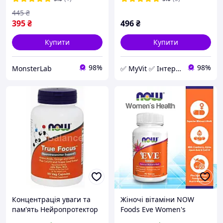
445
₴
395
₴
496
₴
Купити
Купити
98%
98%
MonsterLab
✅ MyVit ✅ Інтернет-магазин товарів для здорового життя
Концентрація уваги та
Жіночі вітаміни NOW
пам'ять Нейропротектор
Foods Eve Women's
Now Foods True Focus 90
Multiple Vitamin, 90