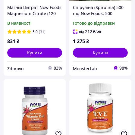
Магній Цитрат Now Foods
Спіруліна (Spirulina) 500
Magnesium Citrate (120
mg Now Foods, 500
капсул)
таблеток
В наявності
Готово до відправки
212
5.0
(31)
від
₴
/міс
831
₴
1 275
₴
Купити
Купити
83%
98%
Zdorovo
MonsterLab