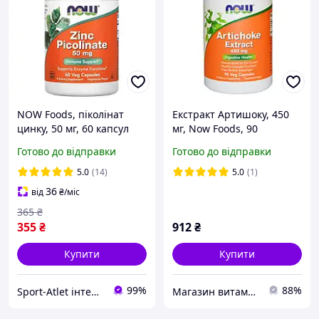
NOW Foods, піколінат
Екстракт Артишоку, 450
цинку, 50 мг, 60 капсул
мг, Now Foods, 90
вегетаріанських капсул
Готово до відправки
Готово до відправки
5.0
(14)
5.0
(1)
36
від
₴
/міс
365
₴
355
₴
912
₴
Купити
Купити
99%
88%
Sport-Atlet інтернет-магазин
Магазин витаминов и натуральной косметики