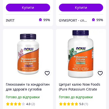
Купити
Купити
99%
99%
INFIT
GYMSPORT - спортивне харчування та аксесуари
Глюкозамін та хондроїтин
Цитрат калію Now Foods
для здоров'я суглобів
(Pure Potassium Citrate
Glucosamine &
Powder) 340 г
Готово до відправки
Готово до відправки
Chondroitin Now Foods, 90
капсул
4.0
(2)
5.0
(1)