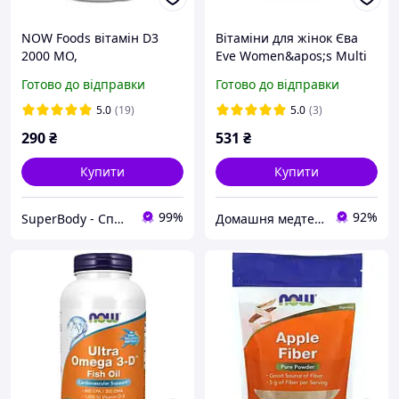
NOW Foods вітамін D3
Вітаміни для жінок Єва
2000 МО,
Eve Women&apos;s Multi
високоактивний, 120
Softgels, Now Foods 30
Готово до відправки
Готово до відправки
капсул
капсул
5.0
(19)
5.0
(3)
290
₴
531
₴
Купити
Купити
99%
92%
SuperBody - Спортивне харчування та аксесуари для спортсменів і не тільки!!!
Домашня медтехніка та ортопедичні товари