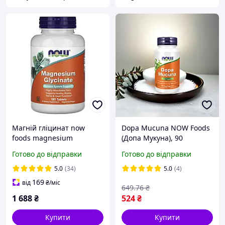
Магній гліцинат now
Dopa Mucuna NOW Foods
foods magnesium
(Допа Мукуна), 90
glycinate 180 таблеток
вегетаріанських капсул |
Готово до відправки
Готово до відправки
Природний L-DOPA для
настрою та лібідо
5.0
(34)
5.0
(4)
169
від
₴
/міс
649
.76
₴
1 688
₴
524
₴
Купити
Купити