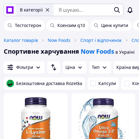
В категорії
Тестостерон
Коензим q10
Цинк купити
Каталог товарів
Now Foods
Спорт і відпочинок
Спортивне харчування
Now Foods
в Україні
Фільтри
Ціна
Тип
Країна ви
Безкоштовна доставка Rozetka
Капсули
Ко