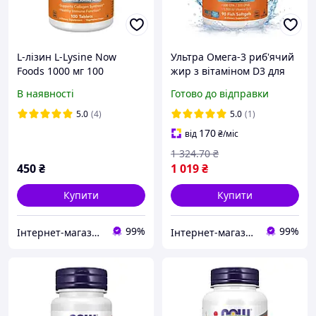
L-лізин L-Lysine Now
Ультра Омега-3 риб'ячий
Foods 1000 мг 100
жир з вітаміном D3 для
таблеток
підтримки роботи серця
В наявності
Готово до відправки
Now Foods Ultra Omega 3-
D 90 капсул
5.0
(4)
5.0
(1)
170
від
₴
/міс
1 324
.70
₴
450
₴
1 019
₴
Купити
Купити
99%
99%
Інтернет-магазин Proteininlviv
Інтернет-магазин Vitaminka