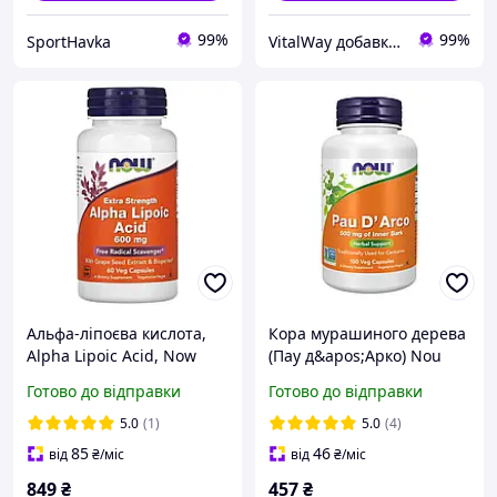
99%
99%
SportHavka
VitalWay добавки для здоров'я
Альфа-ліпоєва кислота,
Кора мурашиного дерева
Alpha Lipoic Acid, Now
(Пау д&apos;Арко) Nou
Foods, підвищена
Foods Pau D&apos;Arco
Готово до відправки
Готово до відправки
міцність, 600 мг, 60
500 мг 100 капсул
капсул
5.0
(1)
5.0
(4)
85
46
від
₴
/міс
від
₴
/міс
849
₴
457
₴