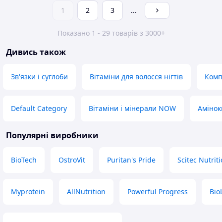
1
2
3
...
Показано 1 - 29 товарів з 3000+
Дивись також
Зв'язки і суглоби
Вітаміни для волосся нігтів
Комп
Default Category
Вітаміни і мінерали NOW
Амінок
Популярні виробники
BioTech
OstroVit
Puritan's Pride
Scitec Nutrit
Myprotein
AllNutrition
Powerful Progress
Bio