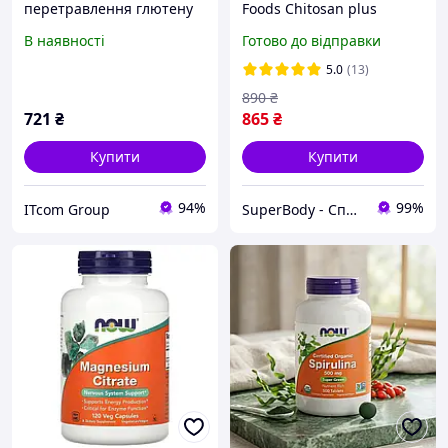
перетравлення глютену
Foods Chitosan plus
Now Foods, Gluten Digest,
Chromium 500 мг 120
В наявності
Готово до відправки
60 рослинних капсул
капсул
5.0
(13)
890
₴
721
₴
865
₴
Купити
Купити
94%
99%
ITcom Group
SuperBody - Спортивне харчування та аксесуари для спортсменів і не тільки!!!