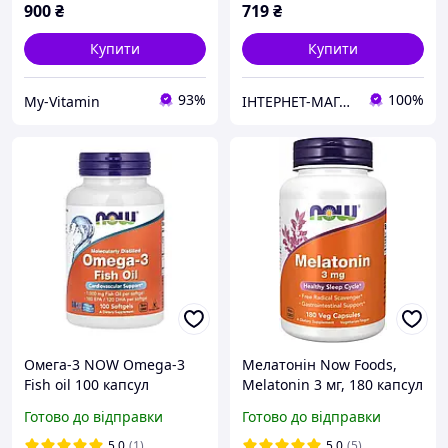
900
₴
719
₴
Купити
Купити
93%
100%
My-Vitamin
ІНТЕРНЕТ-МАГАЗИН "ВІТАМАНІЯ"
Омега-3 NOW Omega-3
Мелатонін Now Foods,
Fish oil 100 капсул
Melatonin 3 мг, 180 капсул
Готово до відправки
Готово до відправки
5.0
(1)
5.0
(5)