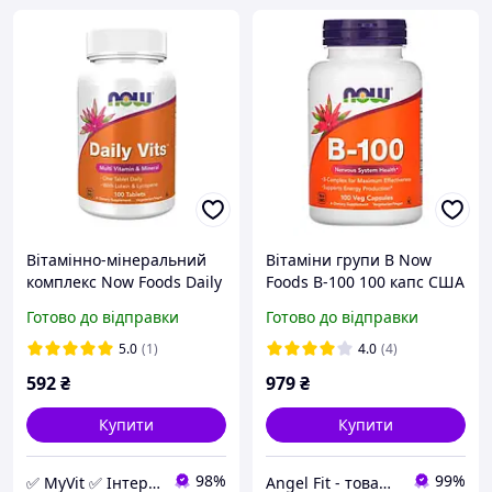
Вітамінно-мінеральний
Вітаміни групи B Now
комплекс Now Foods Daily
Foods B-100 100 капс США
Vits (100 таблеток)
Готово до відправки
Готово до відправки
5.0
(1)
4.0
(4)
592
₴
979
₴
Купити
Купити
98%
99%
✅ MyVit ✅ Інтернет-магазин товарів для здорового життя
Angel Fit - товари для здоров'я, спорту та активного життя