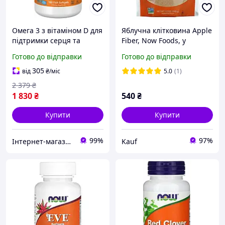
Омега 3 з вітаміном D для
Яблучна клітковина Apple
підтримки серця та
Fiber, Now Foods, у
імунної системи NOW
порошку, 340 г
Готово до відправки
Готово до відправки
Foods Ultra Omega 3-D
180 гел капс
305
від
₴
/міс
5.0
(1)
2 379
₴
1 830
₴
540
₴
Купити
Купити
99%
97%
Інтернет-магазин Vitaminka
Kauf