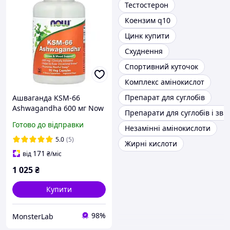
Тестостерон
Коензим q10
Цинк купити
Схуднення
Спортивний куточок
Комплекс амінокислот
Препарат для суглобів
Ашваганда KSM-66
Ashwagandha 600 мг Now
Препарати для суглобів і зв'я
Foods 90 капсул
Готово до відправки
Незамінні амінокислоти
5.0
(5)
Жирні кислоти
171
від
₴
/міс
1 025
₴
Купити
98%
MonsterLab