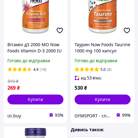
Вітамін д3 2000 МО Now
Таурин Now Foods Taurine
Foods Vitamin D-3 2000 IU
1000 mg 100 капсул
120 капсул
Готово до відправки
Готово до відправки
4.9
(18)
5.0
(8)
53
від
₴
/міс
319
₴
269
₴
530
₴
Купити
Купити
93%
99%
izi.buy
GYMSPORT - спортивне харчування та аксесуари
Дивись також