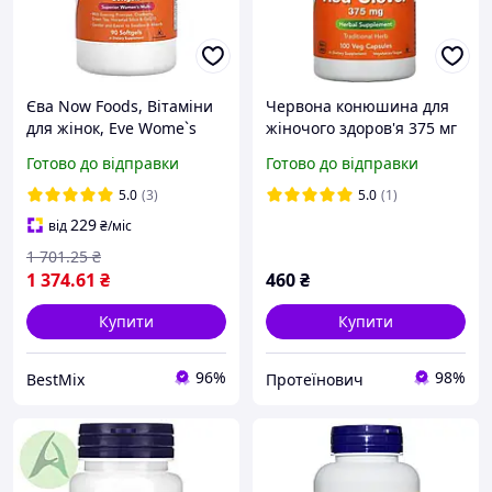
Єва Now Foods, Вітаміни
Червона конюшина для
для жінок, Eve Wome`s
жіночого здоров'я 375 мг
Multi, 90 капсул
100 вег капсул Now Foods
Готово до відправки
Готово до відправки
Red Clover 375 mg 100
Veg Caps
5.0
(3)
5.0
(1)
229
від
₴
/міс
1 701
.25
₴
1 374
.61
₴
460
₴
Купити
Купити
96%
98%
BestMix
Протеїнович