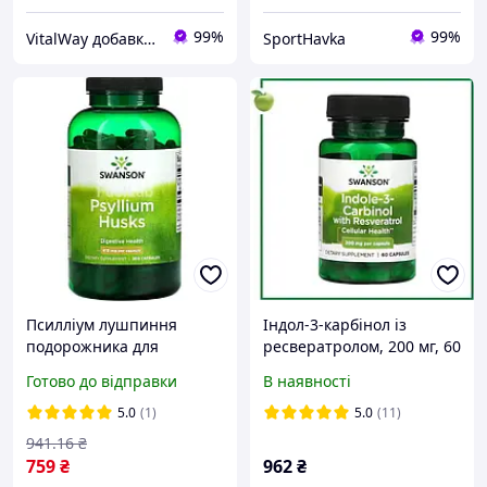
99%
99%
VitalWay добавки для здоров'я
SportHavka
Псилліум лушпиння
Індол-3-карбінол із
подорожника для
ресвератролом, 200 мг, 60
кишечника та схуднення
капсул, Swanson, США
Готово до відправки
В наявності
Swanson Psyllium Husks
610mg 300 капсул
5.0
(1)
5.0
(11)
941
.16
₴
759
₴
962
₴