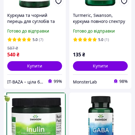
Куркума та чорний
Turmeric, Swanson,
перець для суглобів та
куркума повного спектру
антиоксидантного
дії, 720 мг, 30 капсул
Готово до відправки
Готово до відправки
захисту Swanson Turmeric
Black Pepper 90 vcaps
5.0
(7)
5.0
(1)
587
₴
540
₴
135
₴
Купити
Купити
99%
98%
IT-BAZA – ціла база потрібних речей для всієї родини
MonsterLab