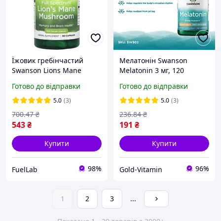
Їжовик гребінчастий
Мелатонін Swanson
Swanson Lions Mane
Melatonin 3 мг, 120
Mushroom 500mg 60
веганських капсул
Готово до відправки
Готово до відправки
капсул
вітаміни для сну, США
5.0
(3)
5.0
(3)
700
.47
₴
236
.84
₴
543
₴
191
₴
Купити
Купити
98%
96%
FuelLab
Gold-Vitamin
1
2
3
...