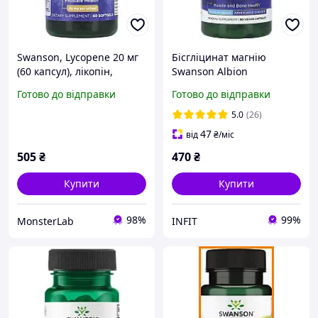
Swanson, Lycopene 20 мг
Бісгліцинат магнію
(60 капсул), лікопін,
Swanson Albion
антиоксидант
Magnesium Glycinate 133
Готово до відправки
Готово до відправки
мг 90 капс.
5.0
(26)
47
від
₴
/міс
505
₴
470
₴
Купити
Купити
98%
99%
MonsterLab
INFIT