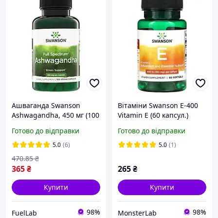
Ашваганда Swanson
Вітаміни Swanson E-400
Ashwagandha, 450 мг (100
Vitamin E (60 капсул.)
капсул)
Готово до відправки
Готово до відправки
5.0
(6)
5.0
(1)
470
.85
₴
365
₴
265
₴
Купити
Купити
98%
98%
FuelLab
MonsterLab