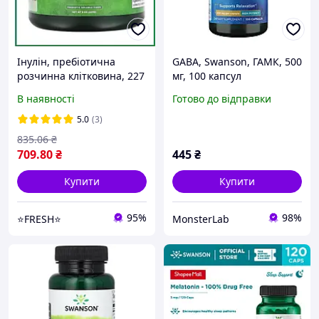
Інулін, пребіотична
GABA, Swanson, ГАМК, 500
розчинна клітковина, 227
мг, 100 капсул
г, Swanson, США
В наявності
Готово до відправки
5.0
(3)
835
.06
₴
709
.80
₴
445
₴
Купити
Купити
95%
98%
⭐FRESH⭐
MonsterLab