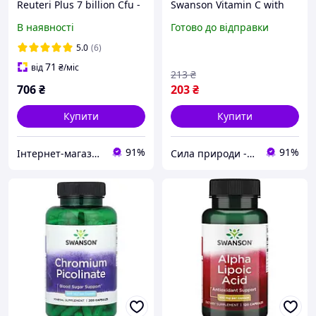
Reuteri Plus 7 billion Cfu -
Swanson Vitamin C with
30 vcaps
Rose Hips 1000 мг 30 капс.
В наявності
Готово до відправки
5.0
(6)
71
від
₴
/міс
213
₴
706
₴
203
₴
Купити
Купити
91%
91%
Інтернет-магазин "DJINI"
Сила природи - Здорова Родина