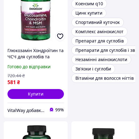
Коензим q10
Цинк купити
Спортивний куточок
Комплекс амінокислот
Препарат для суглобів
Препарати для суглобів і зв'я
Глюкозамін Хондроїтин та
ЧСЧ для суглобів та
Незамінні амінокислоти
сполучної тканини
Готово до відправки
Зв'язки і суглоби
Swanson Glucosamine
Chondroitin Msm 120 tabs
720
.44
₴
Вітаміни для волосся нігтів
581
₴
Купити
99%
VitalWay добавки для здоров'я