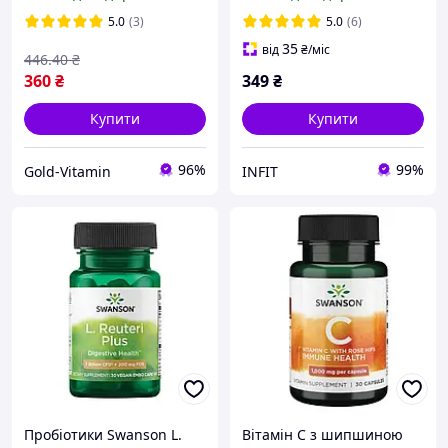
Strength 800 mg 60 капс
5.0
(3)
5.0
(6)
35
від
₴
/міс
446
.40
₴
360
₴
349
₴
Купити
Купити
96%
99%
Gold-Vitamin
INFIT
Пробіотики Swanson L.
Вітамін С з шипшиною