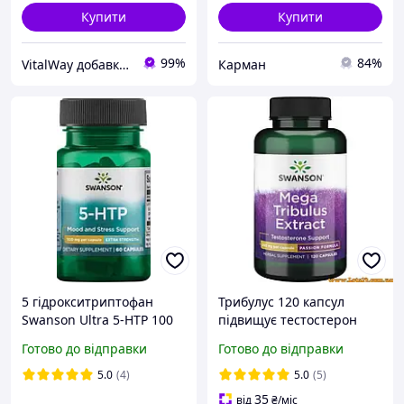
Купити
Купити
99%
84%
VitalWay добавки для здоров'я
Карман
5 гідрокситриптофан
Трибулус 120 капсул
Swanson Ultra 5-HTP 100
підвищує тестостерон
mg 60 капс
аналог Swanson Mega
Готово до відправки
Готово до відправки
Tribulus + програма
тренувань
5.0
(4)
5.0
(5)
35
від
₴
/міс