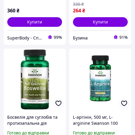
330
₴
360
₴
264
₴
Купити
Купити
99%
91%
SuperBody - Спортивне харчування та аксесуари для спортсменів і не тільки!!!
Бузина
Босвелія для суглобів та
L-аргінін, 500 мг, L-
протизапальна дія
arginine Swanson 100
Swanson Boswellia Double
капсул
Готово до відправки
Готово до відправки