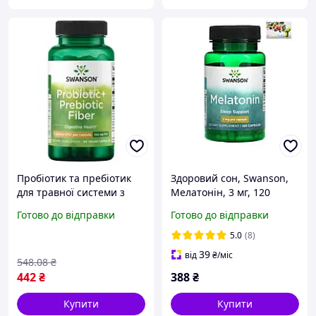
Пробіотик та пребіотик
Здоровий сон, Swanson,
для травної системи з
Мелатонін, 3 мг, 120
біфідобактеріями
капсул
Готово до відправки
Готово до відправки
Swanson Probiotic
Prebiotic Fiber 1 Billion Cfu
5.0
(8)
60 капс
39
від
₴
/міс
548
.08
₴
442
₴
388
₴
Купити
Купити