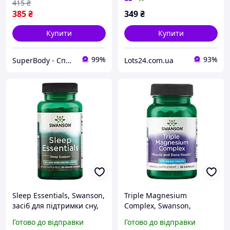
415
₴
385
₴
349
₴
Купити
Купити
99%
93%
SuperBody - Спортивне харчування та аксесуари для спортсменів і не тільки!!!
Lots24.com.ua
Sleep Essentials, Swanson,
Triple Magnesium
засіб для підтримки сну,
Complex, Swanson,
60 капсул
комплекс з потрійним
Готово до відправки
Готово до відправки
магнієм, 400 мг, 30 капсул