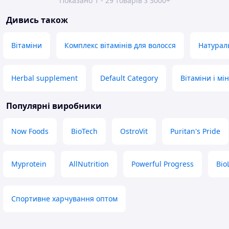
Показано 1 - 29 товарів з 3000+
Дивись також
Вітаміни
Комплекс вітамінів для волосся
Натурал
Herbal supplement
Default Category
Вітаміни і м
Популярні виробники
Now Foods
BioTech
OstroVit
Puritan's Pride
Myprotein
AllNutrition
Powerful Progress
Bio
Спортивне харчування оптом