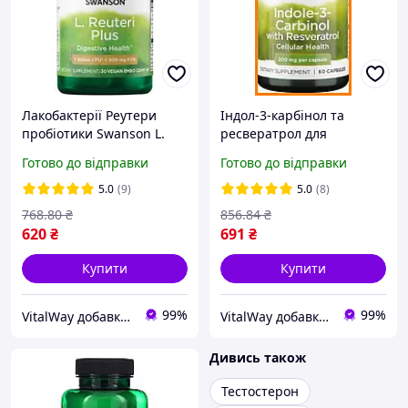
Лакобактерії Реутери
Індол-3-карбінол та
пробіотики Swanson L.
ресвератрол для
Reuteri Plus 7 billion Cfu
клітинного захисту
Готово до відправки
Готово до відправки
30 капс
Swanson Indole-3-Carbinol
with Resveratrol 200mg 60
5.0
(9)
5.0
(8)
капс
768
.80
₴
856
.84
₴
620
₴
691
₴
Купити
Купити
99%
99%
VitalWay добавки для здоров'я
VitalWay добавки для здоров'я
Дивись також
Тестостерон