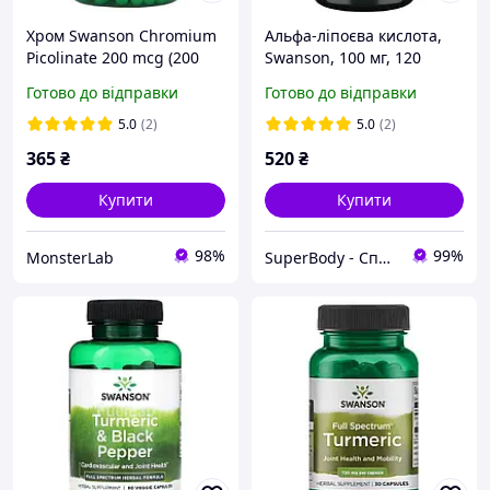
Хром Swanson Chromium
Альфа-ліпоєва кислота,
Picolinate 200 mcg (200
Swanson, 100 мг, 120
капсул.)
капсул
Готово до відправки
Готово до відправки
5.0
(2)
5.0
(2)
365
₴
520
₴
Купити
Купити
98%
99%
MonsterLab
SuperBody - Спортивне харчування та аксесуари для спортсменів і не тільки!!!