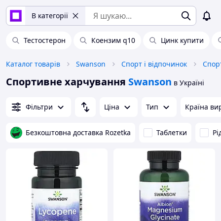
В категорії
Тестостерон
Коензим q10
Цинк купити
Каталог товарів
Swanson
Спорт і відпочинок
Спортивне харчування
Swanson
в Україні
Фільтри
Ціна
Тип
Країна ви
Безкоштовна доставка Rozetka
Таблетки
Рі