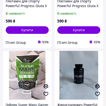
Глютамін для спорту
Глютамін для спорту
Powerful Progress Gluta Х
Powerful Progress Gluta Х
300 g 30 servings
300 g 30 servings
В наявності
В наявності
Strawberry (000013520)
Watermelon (000013522)
D15-2026
D15-2026
590
₴
590
₴
Купити
Купити
93%
93%
ITcom Group
ITcom Group
Гейнер Super Mass Gainer
Жироспалювач Powerful