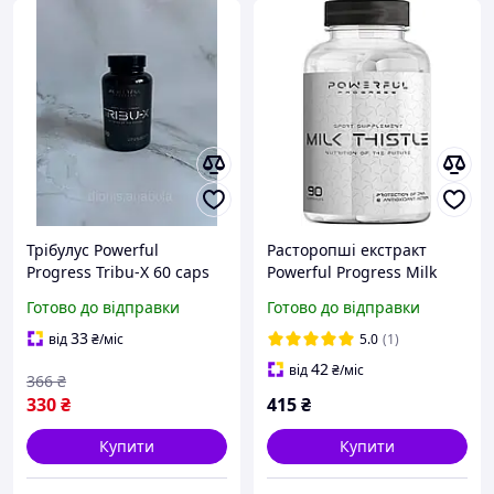
Трібулус Powerful
Расторопші екстракт
Progress Tribu-X 60 caps
Powerful Progress Milk
Thistle 90 caps
Готово до відправки
Готово до відправки
33
від
₴
/міс
5.0
(1)
42
від
₴
/міс
366
₴
330
₴
415
₴
Купити
Купити