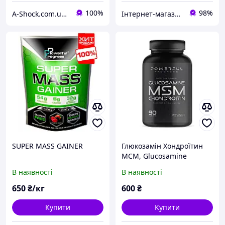
100%
98%
A-Shock.com.ua - інтернет магазин спортивного харчування
Інтернет-магазин спортивного харчування у Вінниці «Kings Nutrition»
SUPER MASS GAINER
Глюкозамін Хондроїтин
МСМ, Glucosamine
Chondroitin MSM,
В наявності
В наявності
Powerful Progress, 90
таблеток
650
₴/кг
600
₴
Купити
Купити