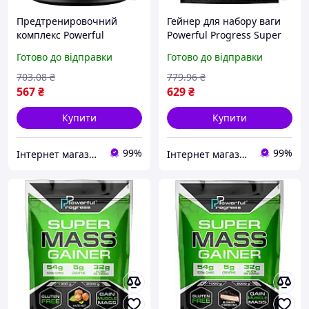
Предтренировочний
Гейнер для набору ваги
комплекс Powerful
Powerful Progress Super
Progress N. O. Bomb 300 г
Mass Gainer 1 kg
Готово до відправки
Готово до відправки
NO ананс
Чорничний чізкейк
703
.08
₴
779
.96
₴
567
₴
629
₴
Купити
Купити
99%
99%
Інтернет магазин спортивного харчування Sport-Pit
Інтернет магазин спортивного харчування Sport-Pit