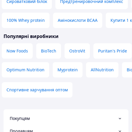
Сироватковий білок
Предтренировочний комплекс
100% Whey protein
Амінокислоти BCAA
Купити 1 к
Популярні виробники
Now Foods
BioTech
OstroVit
Puritan's Pride
Optimum Nutrition
Myprotein
AllNutrition
Bi
Спортивне харчування оптом
Покупцям
Продавцям