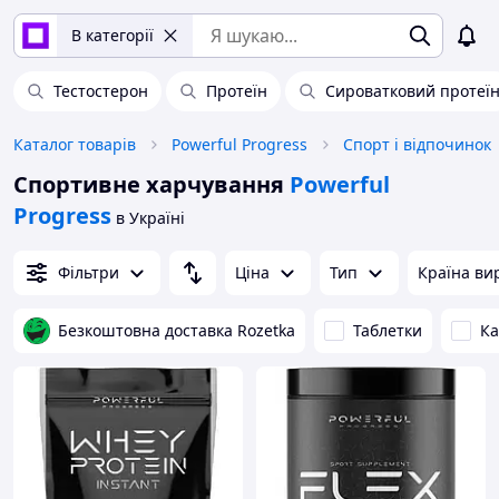
В категорії
Тестостерон
Протеїн
Сироватковий протеї
Каталог товарів
Powerful Progress
Спорт і відпочинок
Спортивне харчування
Powerful
Progress
в Україні
Фільтри
Ціна
Тип
Країна ви
Безкоштовна доставка Rozetka
Таблетки
Ка