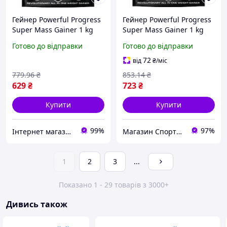
Гейнер Powerful Progress
Гейнер Powerful Progress
Super Mass Gainer 1 kg
Super Mass Gainer 1 kg
Лісовий горіх
Чорничний чізкейк
Готово до відправки
Готово до відправки
72
від
₴
/міс
779
.96
₴
853
.14
₴
629
₴
723
₴
Купити
Купити
99%
97%
Інтернет магазин спортивного харчування Sport-Pit
Магазин Спортивного Харчування BBpower.in.ua
1
2
3
...
Показано 1 - 29 товарів з 3000+
Дивись також