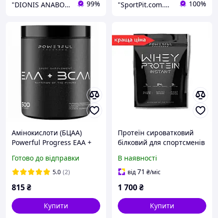
99%
100%
"DIONIS ANABOLA"
"SportPit.com.ua"- Интернет-магазин спортивного питания.
Амінокислоти (БЦАА)
Протеїн сироватковий
Powerful Progress EAA +
білковий для спортсменів
BCAA (500 грам.)
Powerful Progress 100%
Готово до відправки
В наявності
Whey Protein 1 kg
порошок для росту і
71
5.0
(2)
від
₴
/міс
зміцнення м'язів
815
₴
1 700
₴
Купити
Купити