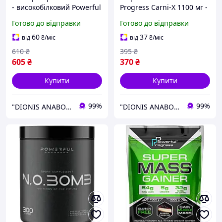
- високобілковий Powerful
Progress Carni-X 1100 мг -
Progress в асортименті
60 капс
Готово до відправки
Готово до відправки
60
37
від
₴
/міс
від
₴
/міс
610
₴
395
₴
605
₴
370
₴
Купити
Купити
99%
99%
"DIONIS ANABOLA"
"DIONIS ANABOLA"