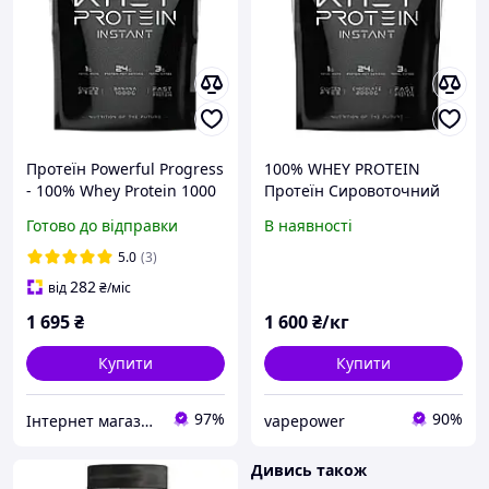
Протеїн Powerful Progress
100% WHEY PROTEIN
- 100% Whey Protein 1000
Протеїн Сировоточний
г
Готово до відправки
В наявності
5.0
(3)
282
від
₴
/міс
1 695
₴
1 600
₴/кг
Купити
Купити
97%
90%
Інтернет магазин "АТОМ СПОРТ"
vapepower
Дивись також