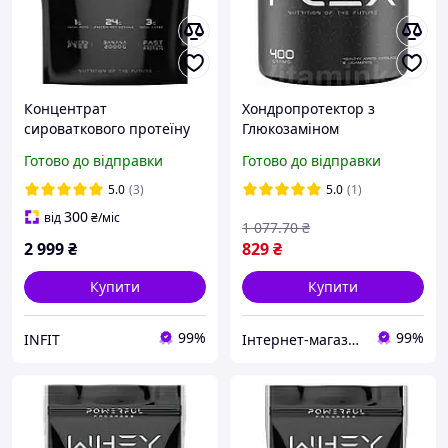
Концентрат
Хондропротектор з
сироваткового протеїну
Глюкозаміном
Powerful Progress 100%
Хондроїтіном та ЧСЧ для
Готово до відправки
Готово до відправки
Whey Protein 2 кг ваніль
суглобів Powerful Progress
FLEX 400 g
5.0
(3)
5.0
(1)
300
від
₴
/міс
1 077
.70
₴
2 999
₴
829
₴
Купити
Купити
99%
99%
INFIT
Інтернет-магазин Vitaminka