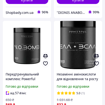
Купити
Купити
96%
99%
Shopbady.com.ua
"DIONIS ANABOLA"
Передтренувальний
Незамінні амінокислоти
комплекс Powerful
для відновлення та росту
Progress N.O. BOMB 300 г
м'язів кавун Powerful
Готово до відправки
Готово до відправки
Полуниця
Progress EAA + BCAA 500 g
57
від
₴
/міс
5.0
(1)
650
₴
1 031
.68
₴
569
₴
832
₴