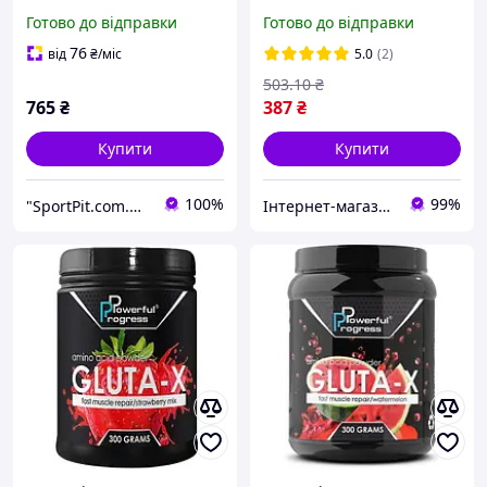
BCAA 2:1:1 + Glutamine
Powerful Progress Tribu 90
Готово до відправки
Готово до відправки
500 g 50 servings
капс star
Strawberry (000013514)
76
від
₴
/міс
5.0
(2)
D15-2025
503
.10
₴
765
₴
387
₴
Купити
Купити
100%
99%
"SportPit.com.ua"- Интернет-магазин спортивного питания.
Інтернет-магазин Vitaminka