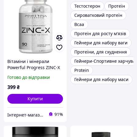
Тестостерон
Протеїн
Сироватковий протеїн
Bcaa
Протеїн для росту м'язів
Гейнери для набору ваги
Протеїни, для схуднення
Гейнери-Спортивне харчува
Вітаміни і мінерали
Powerful Progress ZINC-X
Protein
(90 капсул.)
Готово до відправки
Гейнери для набору маси
399
₴
Купити
91%
Інтернет-магазин "Beast"