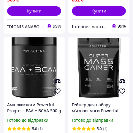
Купити
Купити
99%
99%
"DIONIS ANABOLA"
Інтернет магазин спортивного харчування Sport-Pit
Амінокислоти Powerful
Гейнер для набору
Progress EAA + BCAA 500 g
м'язової маси Powerful
тропічні фрукти
Progress Super Mass
Готово до відправки
Готово до відправки
Gainer 2 kg Лісові фрукти
5.0
(1)
5.0
(1)