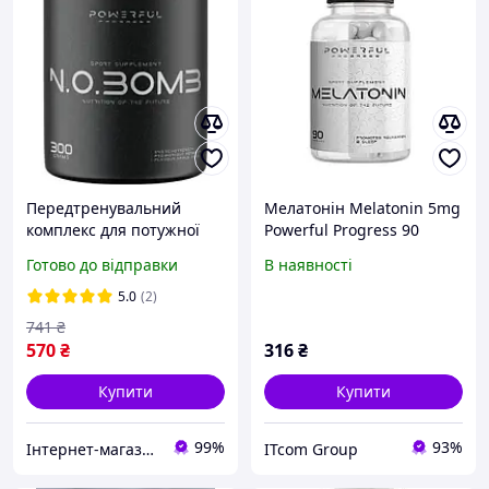
Передтренувальний
Мелатонін Melatonin 5mg
комплекс для потужної
Powerful Progress 90
енергії та витривалості
капсул
Готово до відправки
В наявності
Powerful Progress
NOBomb 300 г NO Ананас
5.0
(2)
741
₴
570
₴
316
₴
Купити
Купити
99%
93%
Інтернет-магазин Vitaminka
ITcom Group