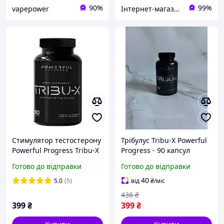
90%
99%
vapepower
Інтернет-магазин Proteininlviv
Стимулятор тестостерону
Трібулус Tribu-X Powerful
Powerful Progress Tribu-X
Progress - 90 капсул
90 капс
Готово до відправки
Готово до відправки
40
5.0
(5)
від
₴
/міс
436
₴
399
₴
399
₴