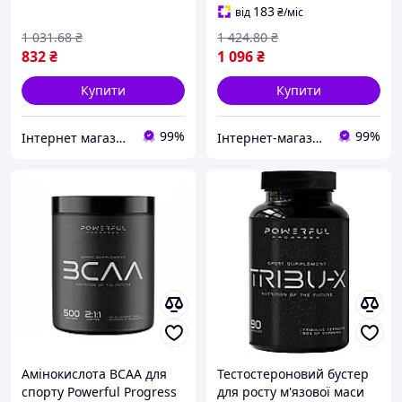
183
від
₴
/міс
1 031
.68
₴
1 424
.80
₴
832
₴
1 096
₴
Купити
Купити
99%
99%
Інтернет магазин спортивного харчування Sport-Pit
Інтернет-магазин Vitaminka
Амінокислота BCAA для
Тестостероновий бустер
спорту Powerful Progress
для росту м'язової маси