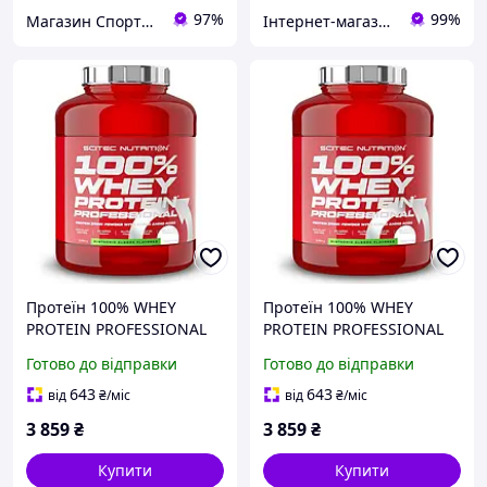
97%
99%
Магазин Спортивного Харчування BBpower.in.ua
Інтернет-магазин Vitaminka
Протеїн 100% WHEY
Протеїн 100% WHEY
PROTEIN PROFESSIONAL
PROTEIN PROFESSIONAL
2350 грам Смак: ківі
2350 грам Смак: ICE
Готово до відправки
Готово до відправки
банан
COFFEE
643
643
від
₴
/міс
від
₴
/міс
3 859
₴
3 859
₴
Купити
Купити