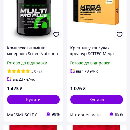
Комплекс вітамінів і
Креатин у капсулах
мінералів Scitec Nutrition
креапур SCITEC Mega
Multi pro plus 30 pak
Creatine Creapur 120
Готово до відправки
Готово до відправки
капс. Терміни до
17/04/25р.!!!
179
5.0
(2)
від
₴
/міс
237
від
₴
/міс
1 423
₴
1 076
₴
Купити
Купити
99%
98%
MASSMUSCLE.COM.UA
Интернет-магазин «SPORT MANIA»