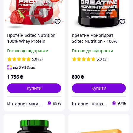
Протеїн Scitec Nutrition
Креатин моногідрат
100% Whey Protein
Scitec Nutrition - 100%
Professional 1000g (різні
Creatine Monohydrate -
Готово до відправки
Готово до відправки
смаки)
300 г
5.0
(2)
5.0
(2)
293
від
₴
/міс
1 756
₴
800
₴
Купити
Купити
98%
97%
Интернет-магазин «SPORT MANIA»
Інтернет магазин "АТОМ СПОРТ"