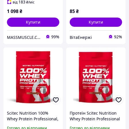
183
від
₴
/міс
1 098
₴
85
₴
Купити
Купити
99%
92%
MASSMUSCLE.COM.UA
ВітаЕнержі
Scitec Nutrition 100%
Протеїн Scitec Nutrition
Whey Protein Professional,
Whey Protein Professional
500 грам - Банан
1000 g
Готово до відправки
Готово до відправки