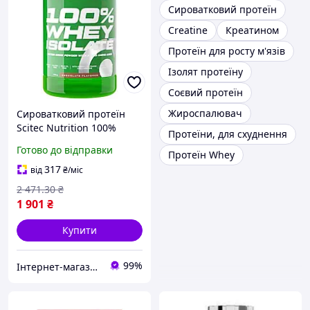
Сироватковий протеїн
Creatine
Креатином
Протеїн для росту м'язів
Ізолят протеїну
Соєвий протеїн
Жироспалювач
Сироватковий протеїн
Scitec Nutrition 100%
Протеїни, для схуднення
Whey Isolate 700 г
Готово до відправки
Протеїн Whey
Шоколад
317
від
₴
/міс
2 471
.30
₴
1 901
₴
Купити
99%
Інтернет-магазин Vitaminka