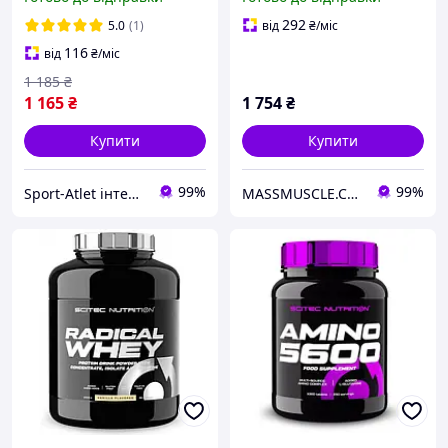
292
5.0
(1)
від
₴
/міс
116
від
₴
/міс
1 185
₴
1 165
₴
1 754
₴
Купити
Купити
99%
99%
Sport-Atlet інтернет-магазин
MASSMUSCLE.COM.UA