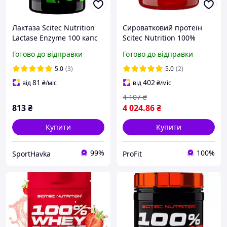
Лактаза Scitec Nutrition
Сироватковий протеїн
Lactase Enzyme 100 капс
Scitec Nutrition 100%
Угорщина
Whey Protein Professional
Готово до відправки
Готово до відправки
2,3 kg
5.0
(3)
5.0
(2)
81
402
від
₴
/міс
від
₴
/міс
4 107
₴
813
₴
4 024
.86
₴
Купити
Купити
99%
100%
SportHavka
ProFit