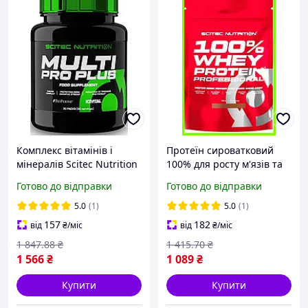
Комплекс вітамінів і
Протеїн сироватковий
мінералів Scitec Nutrition
100% для росту м'язів та
Multi Pro Plus 30 пак
набору маси Scitec
Готово до відправки
Готово до відправки
Nutrition 100% Whey
Protein Professional 500 г
5.0
(1)
5.0
(1)
солона карамель
157
182
від
₴
/міс
від
₴
/міс
1 847
.88
₴
1 415
.70
₴
1 566
₴
1 089
₴
Купити
Купити