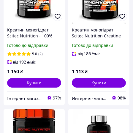
Креатин моногідрат
Креатин моногідрат
Scitec Nutrition - 100%
Scitec Nutrition Creatine
Creatine Monohydrate -
Monohydrate (500g)
Готово до відправки
Готово до відправки
500 г
енергозабезпечення
м'язевої маси,
186
5.0
(2)
від
₴
/міс
відновлення, підвищує
192
від
₴
/міс
силу
1 150
₴
1 113
₴
Купити
Купити
97%
98%
Інтернет магазин "АТОМ СПОРТ"
Интернет-магазин «SPORT MANIA»