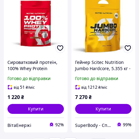
Сироватковий протеїн,
Гейнер Scitec Nutrition
100% Whey Protein
Jumbo Hardcore, 5.355 кг -
Professional, Scitec
Шоколад
Готово до відправки
Готово до відправки
Nutrition 500гр (Ваніль)
51
1212
від
₴
/міс
від
₴
/міс
1 220
₴
7 270
₴
Купити
Купити
92%
99%
ВітаЕнержі
SuperBody - Спортивне харчування та аксесуари для спортсменів і не тільки!!!