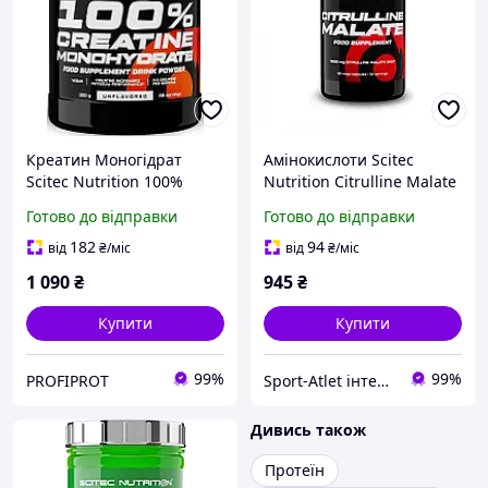
Креатин Моногідрат
Амінокислоти Scitec
Scitec Nutrition 100%
Nutrition Citrulline Malate
Creatine Monohydrate 300
90 caps
Готово до відправки
Готово до відправки
г Угорщина
182
94
від
₴
/міс
від
₴
/міс
1 090
₴
945
₴
Купити
Купити
99%
99%
PROFIPROT
Sport-Atlet інтернет-магазин
Дивись також
Протеїн