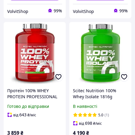
99%
99%
VolvitShop
VolvitShop
Протеїн 100% WHEY
Scitec Nutrition 100%
PROTEIN PROFESSIONAL
Whey Isolate 1816g
2350 грам Смак: pistachio
Strawberry
Готово до відправки
В наявності
white chocolate
643
від
₴
/міс
5.0
(1)
698
від
₴
/міс
3 859
₴
4 190
₴