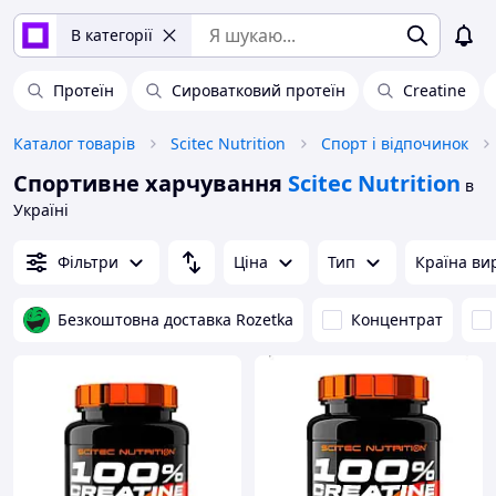
В категорії
Протеїн
Сироватковий протеїн
Creatine
Каталог товарів
Scitec Nutrition
Спорт і відпочинок
Спортивне харчування
Scitec Nutrition
в
Україні
Фільтри
Ціна
Тип
Країна ви
Безкоштовна доставка Rozetka
Концентрат