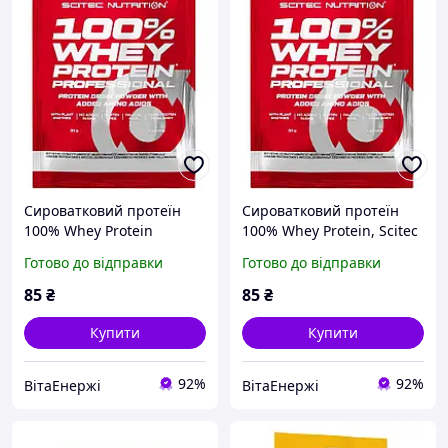
Сироватковий протеїн
Сироватковий протеїн
100% Whey Protein
100% Whey Protein, Scitec
Professional, Scitec
Nutrition, 30 грам
Готово до відправки
Готово до відправки
Nutrition, 30 грам
(Ванільна Ягода)
(Шоколад-кокос)
85
₴
85
₴
Купити
Купити
92%
92%
ВітаЕнержі
ВітаЕнержі