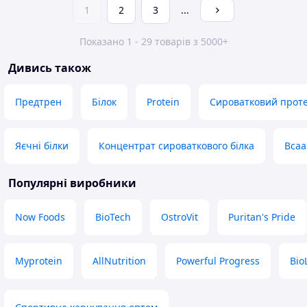
1
2
3
...
Показано 1 - 29 товарів з 5000+
Дивись також
Предтрен
Білок
Protein
Сироватковий проте
Яєчні білки
Концентрат сироваткового білка
Bcaa
Популярні виробники
Now Foods
BioTech
OstroVit
Puritan's Pride
Myprotein
AllNutrition
Powerful Progress
Bio