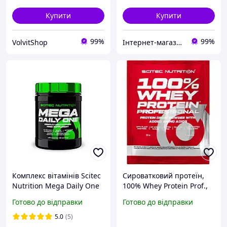
Купити
Купити
99%
99%
VolvitShop
Інтернет-магазин Proteininlviv
Комплекс вітамінів Scitec
Сироватковий протеїн,
Nutrition Mega Daily One
100% Whey Protein Prof.,
(120 капс)
Scitec Nutrition, 30 грам
Готово до відправки
Готово до відправки
(Полуниця-шоколад)
5.0
(5)