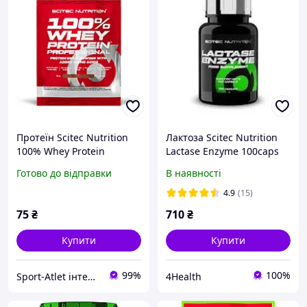
Протеїн Scitec Nutrition
Лактоза Scitec Nutrition
100% Whey Protein
Lactase Enzyme 100caps
Professional, 30 грам -
Готово до відправки
В наявності
Банан-ківі
4.9
(15)
75
₴
710
₴
Купити
Купити
99%
100%
Sport-Atlet інтернет-магазин
4Health