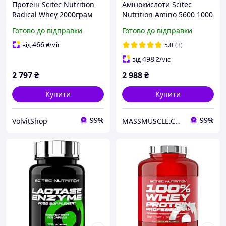
Протеїн Scitec Nutrition
Амінокислоти Scitec
Radical Whey 2000грам
Nutrition Amino 5600 1000
Смак: cookies&cream
tabs
Готово до відправки
Готово до відправки
466
від
₴
/міс
5.0
(3)
498
від
₴
/міс
2 797
₴
2 988
₴
Купити
Купити
99%
99%
VolvitShop
MASSMUSCLE.COM.UA