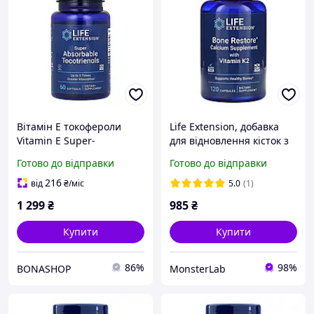
Вітамін Е токофероли
Life Extension, добавка
Vitamin E Super-
для відновлення кісток з
Absorbable Tocotrienols
вітаміном К2, 120 капсул
Готово до відправки
Готово до відправки
Life Extension 60 капсул
216
від
₴
/міс
5.0
(1)
1 299
₴
985
₴
Купити
Купити
86%
98%
BONASHOP
MonsterLab