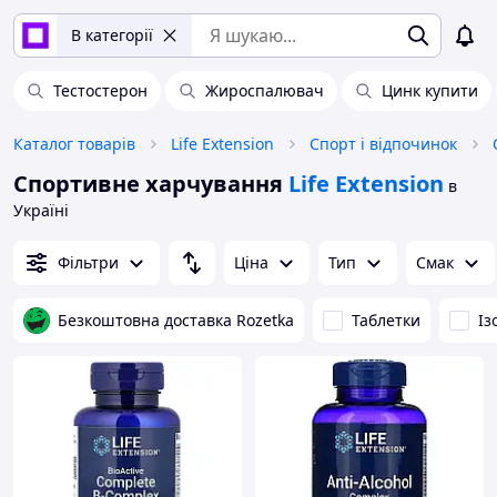
В категорії
Тестостерон
Жироспалювач
Цинк купити
Каталог товарів
Life Extension
Спорт і відпочинок
Спортивне харчування
Life Extension
в
Україні
Фільтри
Ціна
Тип
Смак
Безкоштовна доставка Rozetka
Таблетки
Із