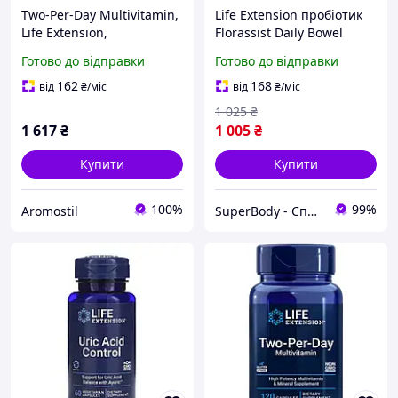
Two-Per-Day Multivitamin,
Life Extension пробіотик
Life Extension,
Florassist Daily Bowel
мультивітаміни для
Regularity, для щоденного
Готово до відправки
Готово до відправки
приймання двічі на день,
стулу, 30 капсул
120 таблеток
162
168
від
₴
/міс
від
₴
/міс
1 025
₴
1 617
₴
1 005
₴
Купити
Купити
100%
99%
Aromostil
SuperBody - Спортивне харчування та аксесуари для спортсменів і не тільки!!!