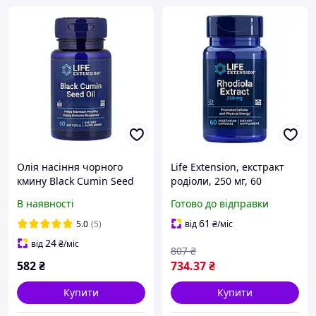
Олія насіння чорного
Life Extension, екстракт
кмину Black Cumin Seed
родіоли, 250 мг, 60
Oil Life Extension 60
вегетаріанських капсул
В наявності
Готово до відправки
капсул
61
5.0
(5)
від
₴
/міс
24
від
₴
/міс
807
₴
582
₴
734
.37
₴
Купити
Купити