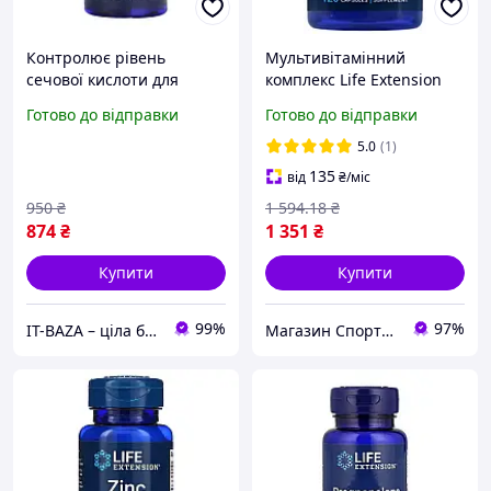
Контролює рівень
Мультивітамінний
сечової кислоти для
комплекс Life Extension
нормалізації обміну
Two-Per-Day Capsules 120
Готово до відправки
Готово до відправки
речовин Life Extension
капсул
Uric Acid Control 60 vcaps
5.0
(1)
135
від
₴
/міс
950
₴
1 594
.18
₴
874
₴
1 351
₴
Купити
Купити
99%
97%
IT-BAZA – ціла база потрібних речей для всієї родини
Магазин Спортивного Харчування BBpower.in.ua