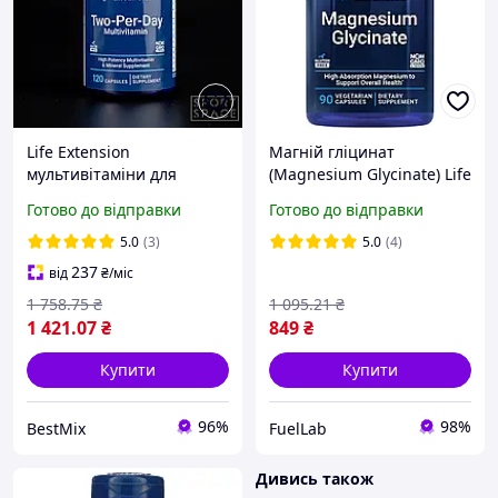
Life Extension
Магній гліцинат
мультивітаміни для
(Magnesium Glycinate) Life
прийому двічі на день,
Extension, 90 капсул
Готово до відправки
Готово до відправки
120 капсул
5.0
(3)
5.0
(4)
237
від
₴
/міс
1 758
.75
₴
1 095
.21
₴
1 421
.07
₴
849
₴
Купити
Купити
96%
98%
BestMix
FuelLab
Дивись також