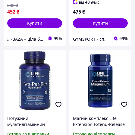
48
від
₴
/міс
532
₴
452
₴
475
₴
Купити
Купити
99%
99%
IT-BAZA – ціла база потрібних речей для всієї родини
GYMSPORT - спортивне харчування та аксесуари
Потужний
Магній комплекс Life
мультивітамінний
Extension Extend-Release
комплекс для дорослих
Magnesium 60 veg caps
Готово до відправки
Готово до відправки