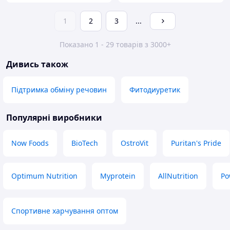
1
2
3
...
Показано 1 - 29 товарів з 3000+
Дивись також
Підтримка обміну речовин
Фитодиуретик
Популярні виробники
Now Foods
BioTech
OstroVit
Puritan's Pride
Optimum Nutrition
Myprotein
AllNutrition
Po
Спортивне харчування оптом