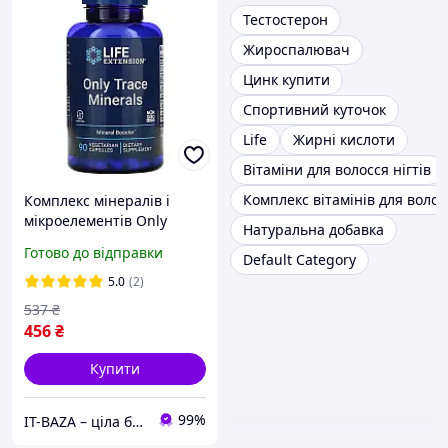
Тестостерон
Жироспалювач
Цинк купити
Спортивний куточок
Life
Жирні кислоти
Вітаміни для волосся нігтів
Комплекс вітамінів для волос
Комплекс мінералів і
мікроелементів Only
Натуральна добавка
Trace Minerals 90 капсул
Готово до відправки
Default Category
5.0
(2)
537
₴
456
₴
Купити
99%
IT-BAZA – ціла база потрібних речей для всієї родини