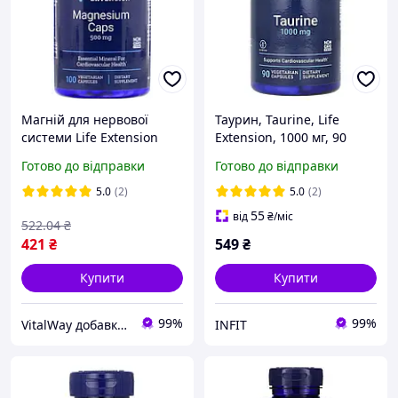
Магній для нервової
Таурин, Taurine, Life
системи Life Extension
Extension, 1000 мг, 90
Magnesium 500 мг 100
вегетаріанських капсул
Готово до відправки
Готово до відправки
капсул
5.0
(2)
5.0
(2)
55
від
₴
/міс
522
.04
₴
421
₴
549
₴
Купити
Купити
99%
99%
VitalWay добавки для здоров'я
INFIT