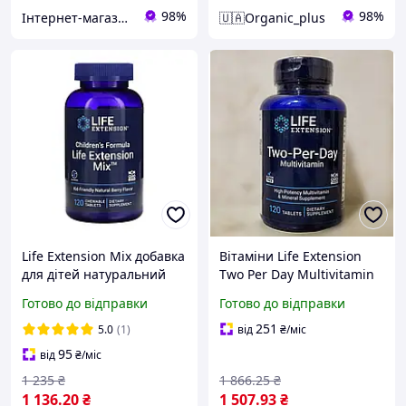
98%
98%
Інтернет-магазин спортивного харчування у Вінниці «Kings Nutrition»
🇺🇦Organic_plus
Life Extension Mix добавка
Вітаміни Life Extension
для дітей натуральний
Two Per Day Multivitamin
ягідний смак 120
120 таблеток
Готово до відправки
Готово до відправки
жувальних таблеток
251
5.0
(1)
від
₴
/міс
95
від
₴
/міс
1 235
₴
1 866
.25
₴
1 136
.20
₴
1 507
.93
₴