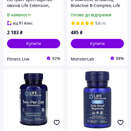
овочів Life Extension,
BioActive B-Complex, Life
Triple Action Cruciferous
Extension, біоактивний,
В наявності
Готово до відправки
Vegetable Extract, 60
60 вегетаріанських
капсул
капсул
91
від
₴
/міс
5.0
(4)
2 183
₴
485
₴
Купити
Купити
92%
98%
Fitness Live
MonsterLab