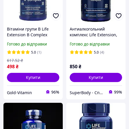
Вітаміни групи B Life
Антиалкогольний
Extension B Complex
комплекс Life Extension,
Complete 60 капсул США
Anti-Alcohol
Готово до відправки
Готово до відправки
HepatoProtection, 60
капсул
5.0
(1)
5.0
(4)
617
.52
₴
498
₴
850
₴
Купити
Купити
96%
99%
Gold-Vitamin
SuperBody - Спортивне харчування та аксесуари для спортсменів і не тільки!!!