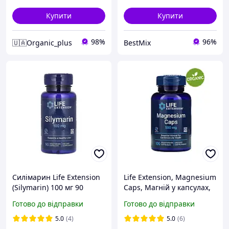
Купити
Купити
98%
96%
🇺🇦Organic_plus
BestMix
Силімарин Life Extension
Life Extension, Magnesium
(Silymarin) 100 мг 90
Caps, Магній у капсулах,
капсул
500 мг, 100 капсул
Готово до відправки
Готово до відправки
5.0
(4)
5.0
(6)