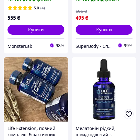
Life Extension 60 шт,
Полівітаміни з
5.0
(4)
505
₴
мікроелементами
555
₴
495
₴
Купити
Купити
98%
99%
MonsterLab
SuperBody - Спортивне харчування та аксесуари для спортсменів і не тільки!!!
Life Extension, повний
Мелатонін рідкий,
комплекс біоактивних
швидкодіючий з