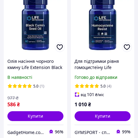
Олія насіння чорного
Для підтримки рівня
кмину Life Extension Black
гомоцистеїну Life
Cumin Seed Oil 60 softgels
Extension Homocysteine
В наявності
Готово до відправки
Resist 60 veg caps
5.0
(1)
5.0
(4)
101
від
₴
/міс
977
₴
586
₴
1 010
₴
Купити
Купити
96%
99%
GadgetHome.com.ua
GYMSPORT - спортивне харчування та аксесуари