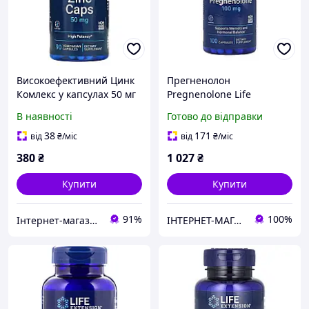
Високоефективний Цинк
Прегненолон
Комлекс у капсулах 50 мг
Pregnenolone Life
Life Extension 90
Extension 100 мг 100
В наявності
Готово до відправки
вегетаріанських капсул
капсул
38
171
від
₴
/міс
від
₴
/міс
380
₴
1 027
₴
Купити
Купити
91%
100%
Інтернет-магазин "DJINI"
ІНТЕРНЕТ-МАГАЗИН "ВІТАМАНІЯ"