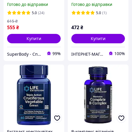
вітамінів групи B, 60
цитрусово-ванільним
Готово до відправки
Готово до відправки
вегетаріанських капсул
смаком, Fast-Acting Liquid
Melatonin, Life Extension,
5.0
(24)
5.0
(1)
2 рідких унції (59 мл)
615
₴
555
₴
472
₴
Купити
Купити
99%
100%
SuperBody - Спортивне харчування та аксесуари для спортсменів і не тільки!!!
ІНТЕРНЕТ-МАГАЗИН "ВІТАМАНІЯ"
Екстракт хрестоцвітих
В-комплекс вітамінів,