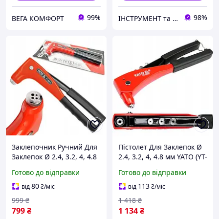
99%
98%
ВЕГА КОМФОРТ
ІНСТРУМЕНТ та МЕТИЗИ
Заклепочник Ручний Для
Пістолет Для Заклепок Ø
Заклепок Ø 2.4, 3.2, 4, 4.8
2.4, 3.2, 4, 4.8 мм YATO (YT-
мм YATO (YT-36011)
36007)
Готово до відправки
Готово до відправки
80
113
від
₴
/міс
від
₴
/міс
999
₴
1 418
₴
799
₴
1 134
₴