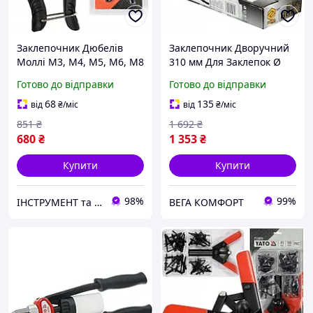
Заклепочник Дюбелів
Заклепочник Дворучний
Моллі М3, М4, М5, М6, М8
310 мм Для Заклепок Ø
YATO (YT-51452)
2.4, 3.2, 4, 4.8, 6.4 мм
Готово до відправки
Готово до відправки
VOREL (70202)
68
135
від
₴
/міс
від
₴
/міс
851
₴
1 692
₴
680
₴
1 353
₴
Купити
Купити
98%
99%
ІНСТРУМЕНТ та МЕТИЗИ
ВЕГА КОМФОРТ