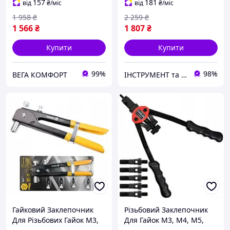
157
181
від
₴
/міс
від
₴
/міс
1 958
₴
2 259
₴
1 566
₴
1 807
₴
Купити
Купити
99%
98%
ВЕГА КОМФОРТ
ІНСТРУМЕНТ та МЕТИЗИ
Гайковий Заклепочник
Різьбовий Заклепочник
Для Різьбових Гайок M3,
Для Гайок М3, М4, М5,