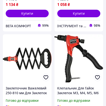
1 134
₴
1 058
₴
Купити
Купити
99%
98%
ВЕГА КОМФОРТ
ІНСТРУМЕНТ та МЕТИЗИ
Заклепочник Важелевий
Клепальник Для Гайок
250-810 мм Для Заклепок
Заклепок М3, М4, М5, М6
Ø 2.4, 3.2, 4, 4.8, 6.4 мм
YATO (YT-36140)
Готово до відправки
Готово до відправки
YATO (YT-36060)