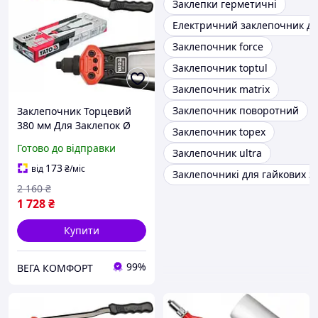
Заклепки герметичні
Електричний заклепочник дл
Заклепочник force
Заклепочник toptul
Заклепочник matrix
Заклепочник поворотний
Заклепочник Торцевий
380 мм Для Заклепок Ø
Заклепочник topex
2.4, 3.2, 4.0, 4.8, 6.4 мм
Готово до відправки
Заклепочник ultra
YATO (YT-36095)
173
від
₴
/міс
Заклепочникі для гайкових з
2 160
₴
1 728
₴
Купити
99%
ВЕГА КОМФОРТ