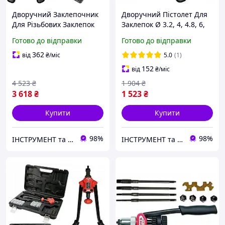
Дворучний Заклепочник
Дворучний Пістолет Для
Для Різьбових Заклепок
Заклепок Ø 3.2, 4, 4.8, 6,
M5, M6, M8, M10, М12
6.4 мм YATO (YT-3609)
Готово до відправки
Готово до відправки
YATO (YT-3612)
362
від
₴
/міс
5.0
(1)
152
від
₴
/міс
4 523
₴
1 904
₴
3 618
₴
1 523
₴
Купити
Купити
98%
98%
ІНСТРУМЕНТ та МЕТИЗИ
ІНСТРУМЕНТ та МЕТИЗИ