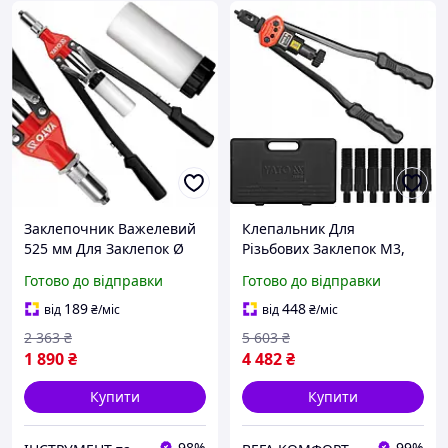
Заклепочник Важелевий
Клепальник Для
525 мм Для Заклепок Ø
Різьбових Заклепок M3,
3.2, 4, 4.8, 6, 6.4 мм YATO
M4, М5, М6, М8, М10, М12
Готово до відправки
Готово до відправки
(YT-3610)
YATO (YT-36129)
189
448
від
₴
/міс
від
₴
/міс
2 363
₴
5 603
₴
1 890
₴
4 482
₴
Купити
Купити
98%
99%