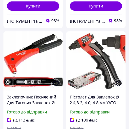
Купити
Купити
98%
98%
ІНСТРУМЕНТ та МЕТИЗИ
ІНСТРУМЕНТ та МЕТИЗИ
Заклепочник Посилений
Пістолет Для Заклепок Ø
Для Тягових Заклепок Ø
2.4,3.2, 4.0, 4.8 мм YATO
2.4, 3.2, 4, 4.8 мм YATO (YT-
(YT-36012)
Готово до відправки
Готово до відправки
36007)
113
106
від
₴
/міс
від
₴
/міс
1 418
₴
1 323
₴