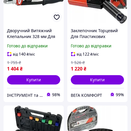
Дворучний Витяжний
Заклепочник Торцевий
Клепальник 328 мм Для
Для Пластикових
Заклепок Ø 3.2, 4 4.8, 6.4
Заклепок YATO (YT-35970)
Готово до відправки
Готово до відправки
мм YATO (YT-36092)
140
122
від
₴
/міс
від
₴
/міс
1 755
₴
1 526
₴
1 404
₴
1 220
₴
Купити
Купити
98%
99%
ІНСТРУМЕНТ та МЕТИЗИ
ВЕГА КОМФОРТ