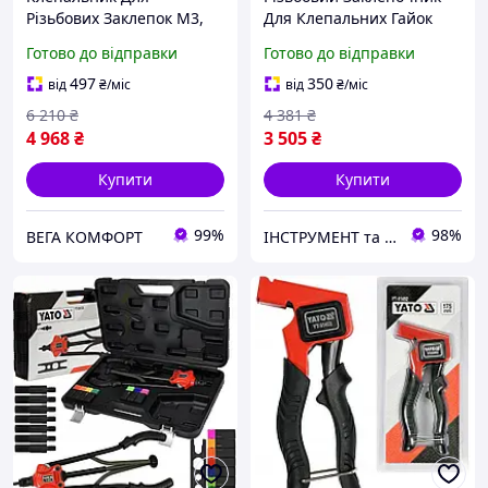
Різьбових Заклепок M3,
Для Клепальних Гайок
M4, M5, M6, M8, M10, M12
M3, M4, M5, M6, М8, М10,
Готово до відправки
Готово до відправки
YATO (YT-36125)
М12 YATO (YT-36127)
497
350
від
₴
/міс
від
₴
/міс
6 210
₴
4 381
₴
4 968
₴
3 505
₴
Купити
Купити
99%
98%
ВЕГА КОМФОРТ
ІНСТРУМЕНТ та МЕТИЗИ