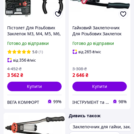
Пістолет Для Різьбових
Гайковий Заклепочник
Заклепок M3, M4, М5, М6,
Для Різьбових Заклепок
М8, М10, М12 YATO (YT-
M5, M6, M8, M10, M12
Готово до відправки
Готово до відправки
36128)
YATO (YT-36119)
265
5.0
(1)
від
₴
/міс
356
від
₴
/міс
4 452
₴
3 308
₴
3 562
₴
2 646
₴
Купити
Купити
99%
98%
ВЕГА КОМФОРТ
ІНСТРУМЕНТ та МЕТИЗИ
Дивись також
Заклепочник для гайки, закл