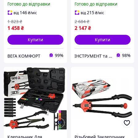
M4, M5, M6 VOREL (70270)
М6, М8 YATO (YT-36112)
Готово до відправки
Готово до відправки
146
215
від
₴
/міс
від
₴
/міс
1 823
₴
2 684
₴
1 458
₴
2 147
₴
Купити
Купити
99%
98%
ВЕГА КОМФОРТ
ІНСТРУМЕНТ та МЕТИЗИ
Клепальник Для
Різьбовий Заклепочник