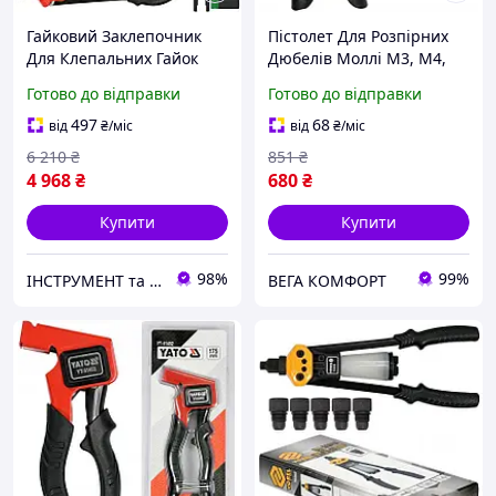
Гайковий Заклепочник
Пістолет Для Розпірних
Для Клепальних Гайок
Дюбелів Моллі М3, М4,
M3, M4, M5, M6, M8, M10,
М5, М6, М8 YATO (YT-
Готово до відправки
Готово до відправки
M12 YATO (YT-36125)
51452)
497
68
від
₴
/міс
від
₴
/міс
6 210
₴
851
₴
4 968
₴
680
₴
Купити
Купити
98%
99%
ІНСТРУМЕНТ та МЕТИЗИ
ВЕГА КОМФОРТ