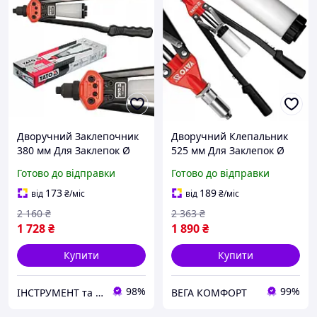
Дворучний Заклепочник
Дворучний Клепальник
380 мм Для Заклепок Ø
525 мм Для Заклепок Ø
2.4, 3.2, 4.0, 4.8, 6.4 мм
3.2, 4, 4.8, 6, 6.4 мм YATO
Готово до відправки
Готово до відправки
YATO (YT-36095)
(YT-3610)
173
189
від
₴
/міс
від
₴
/міс
2 160
₴
2 363
₴
1 728
₴
1 890
₴
Купити
Купити
98%
99%
ІНСТРУМЕНТ та МЕТИЗИ
ВЕГА КОМФОРТ