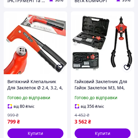
ІНСТРУМЕНТ та МЕТИЗИ
ВЕГА КОМФОРТ
Витяжний Клепальник
Гайковий Заклепник Для
Для Заклепок Ø 2.4, 3.2, 4,
Гайок Заклепок M3, M4,
4.8 мм YATO (YT-36011)
М5, М6, М8, М10, М12
Готово до відправки
Готово до відправки
YATO (YT-36128)
80
356
від
₴
/міс
від
₴
/міс
999
₴
4 452
₴
799
₴
3 562
₴
Купити
Купити