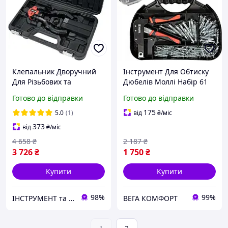
Клепальник Дворучний
Інструмент Для Обтиску
Для Різьбових та
Дюбелів Моллі Набір 61
Витяжних Заклепок YATO
шт YATO (YT-51451)
Готово до відправки
Готово до відправки
(YT-36091)
175
5.0
(1)
від
₴
/міс
373
від
₴
/міс
4 658
₴
2 187
₴
3 726
₴
1 750
₴
Купити
Купити
98%
99%
ІНСТРУМЕНТ та МЕТИЗИ
ВЕГА КОМФОРТ