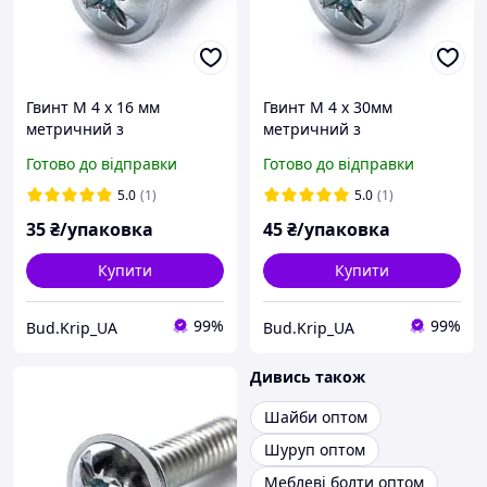
Гвинт М 4 х 16 мм
Гвинт М 4 х 30мм
метричний з
метричний з
напівкруглою головкою з
напівкруглою головкою з
Готово до відправки
Готово до відправки
прес-шайбою DIN 967 кл.
прес-шайбою DIN 967 кл.
міц. 4,8 цинк білий ( 25
міц. 4,8 цинк білий ( 25
5.0
(1)
5.0
(1)
шт )
шт )
35
₴/упаковка
45
₴/упаковка
Купити
Купити
99%
99%
Bud.Krip_UA
Bud.Krip_UA
Дивись також
Шайби оптом
Шуруп оптом
Меблеві болти оптом