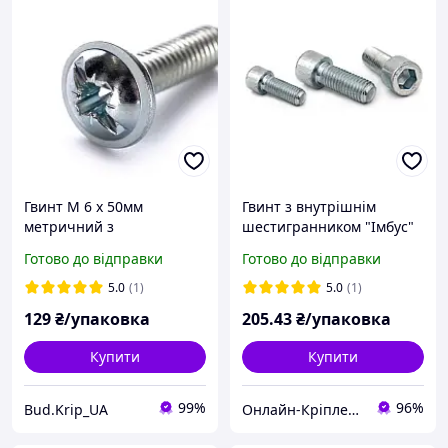
Гвинт М 6 х 50мм
Гвинт з внутрішнім
метричний з
шестигранником "Імбус"
напівкруглою головкою з
DIN 912 (кл.міц.8.8) м4х10
Готово до відправки
Готово до відправки
прес-шайбою DIN 967 кл.
(200шт)
міц. 4,8 цинк білий ( 25
5.0
(1)
5.0
(1)
шт )
129
₴/упаковка
205
.43
₴/упаковка
Купити
Купити
99%
96%
Bud.Krip_UA
Онлайн-Кріплення