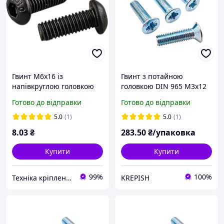
Гвинт М6х16 із
Гвинт з потайною
напівкруглою головкою
головкою DIN 965 М3х12
чорний цинк 10,9 ISO
мм.(1000 шт.)
Готово до відправки
Готово до відправки
7380-1 високоміцний
5.0
(1)
5.0
(1)
8
.03
₴
283
.50
₴/упаковка
Купити
Купити
99%
100%
Техніка кріплення "Метрекс Київ"
KREPISH