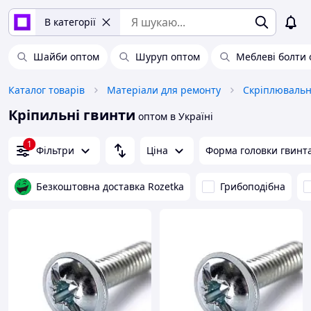
В категорії
Шайби оптом
Шуруп оптом
Меблеві болти
Каталог товарів
Матеріали для ремонту
Скріплювальн
Кріпильні гвинти
оптом в Україні
1
Фільтри
Ціна
Форма головки гвинт
Безкоштовна доставка Rozetka
Грибоподібна