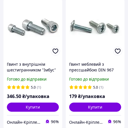
Гвинт з внутрішнім
Гвинт меблевий з
шестигранником "Імбус"
прессшайбою DIN 967
DIN 912 (кл.міц.8.8) м6х16
(кл.міц.4.8) цб м6х70
Готово до відправки
Готово до відправки
(200шт)
(100шт)
5.0
(1)
5.0
(1)
346
.50
₴/упаковка
179
₴/упаковка
Купити
Купити
96%
96%
Онлайн-Кріплення
Онлайн-Кріплення