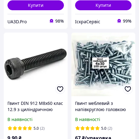
Купити
Купити
98%
99%
UA3D.Pro
ІскраСервіс
Гвинт DIN 912 М8х60 клас
Гвинт меблевий з
12.9 з циліндричною
напівкруглою головкою
головкою і внутрішнім
пресшайбой 4х30
В наявності
В наявності
шестигранником без
(уп.100шт)
покриття
5.0
(2)
5.0
(2)
9
.90
₴
67
₴/упаковка