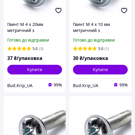
Гвинт М 4 х 20мм
Гвинт М 4 х 10 мм
метричний з
метричний з
напівкруглою головкою з
напівкруглою головкою з
Готово до відправки
Готово до відправки
прес-шайбою DIN 967 кл.
прес-шайбою DIN 967 кл.
міц. 4,8 цинк білий ( 25
міц. 4,8 цинк білий ( 25
5.0
(3)
5.0
(1)
шт )
шт )
37
₴/упаковка
30
₴/упаковка
Купити
Купити
99%
99%
Bud.Krip_UA
Bud.Krip_UA