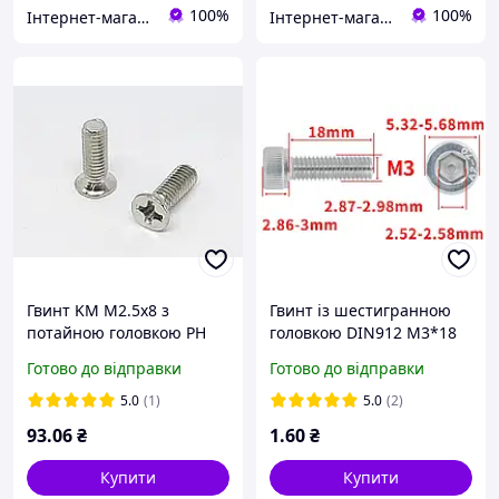
100%
100%
Інтернет-магазин "TRACKER-PI.COM.UA"
Інтернет-магазин "TRACKER-PI.COM.UA"
Гвинт KM M2.5x8 з
Гвинт із шестигранною
потайною головкою PH
головкою DIN912 M3*18
набір 100 шт
Болт із циліндричною
Готово до відправки
Готово до відправки
головкою та внутрішнім
шестигранником
5.0
(1)
5.0
(2)
93
.06
₴
1
.60
₴
Купити
Купити