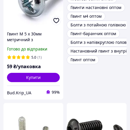
Гвинти настановні оптом
Гвинт м4 оптом
Болти з потайною голівкою 
Гвинт-баранчик оптом
Гвинт М 5 х 30мм
метричний з
Болти з напівкруглою голов
напівкруглою головкою з
Готово до відправки
Настановний гвинт з внутрі
прес-шайбою DIN 967 кл.
міц. 4,8 цинк білий ( 25
5.0
(1)
Гвинт оптом
шт )
59
₴/упаковка
Купити
99%
Bud.Krip_UA