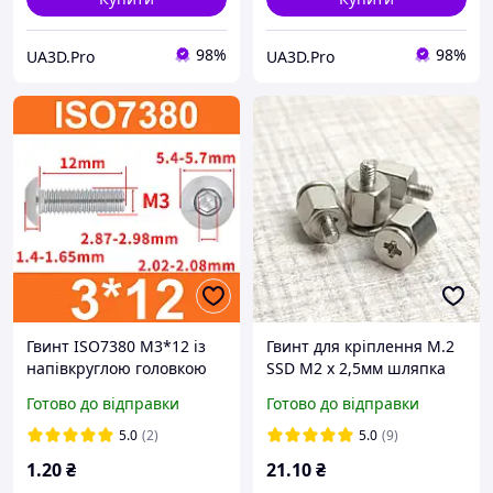
98%
98%
UA3D.Pro
UA3D.Pro
Гвинт ISO7380 M3*12 із
Гвинт для кріплення M.2
напівкруглою головкою
SSD M2 x 2,5мм шляпка
та внутрішнім
4,5мм + стійка 5,0мм
Готово до відправки
Готово до відправки
шестигранником,
нержавіюча сталь 304
5.0
(2)
5.0
(9)
1
.20
₴
21
.10
₴