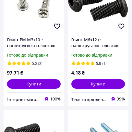
Гвинт PM M3x10 з
Гвинт М6х12 із
напівкруглою головкою
напівкруглою головкою
PH набір 100 шт
чорний цинк 10,9 ISO
Готово до відправки
Готово до відправки
7380-1 високоміцний
5.0
(2)
5.0
(1)
97
.71
₴
4
.18
₴
Купити
Купити
100%
99%
Інтернет-магазин "TRACKER-PI.COM.UA"
Техніка кріплення "Метрекс Київ"