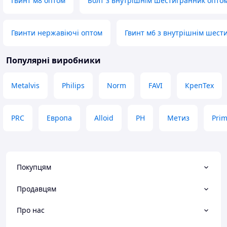
Гвинт м8 оптом
Болт з внутрішнім шестигранник опто
Гвинти нержавіючі оптом
Гвинт м6 з внутрішнім шест
Популярні виробники
Metalvis
Philips
Norm
FAVI
КрепТех
PRC
Европа
Alloid
PH
Метиз
Pri
Покупцям
Продавцям
Про нас