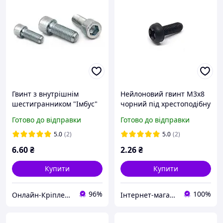
Гвинт з внутрішнім
Нейлоновий гвинт M3x8
шестигранником "Імбус"
чорний під хрестоподібну
DIN 912 (кл.міц.8.8) м8х50
викрутку
Готово до відправки
Готово до відправки
5.0
(2)
5.0
(2)
6
.60
₴
2
.26
₴
Купити
Купити
96%
100%
Онлайн-Кріплення
Інтернет-магазин "TRACKER-PI.COM.UA"