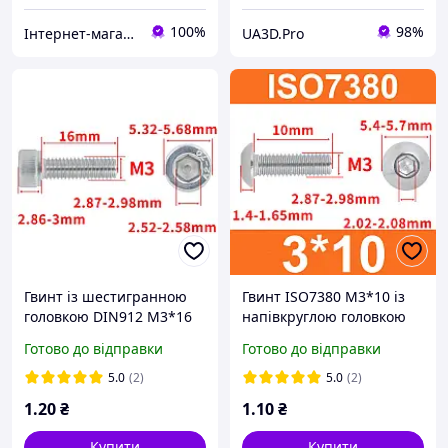
100%
98%
Інтернет-магазин "TRACKER-PI.COM.UA"
UA3D.Pro
Гвинт із шестигранною
Гвинт ISO7380 M3*10 із
головкою DIN912 M3*16
напівкруглою головкою
Болт із циліндричною
та внутрішнім
Готово до відправки
Готово до відправки
головкою та внутрішнім
шестигранником,
шестигранником
нержавіюча сталь 304
5.0
(2)
5.0
(2)
1
.20
₴
1
.10
₴
Купити
Купити