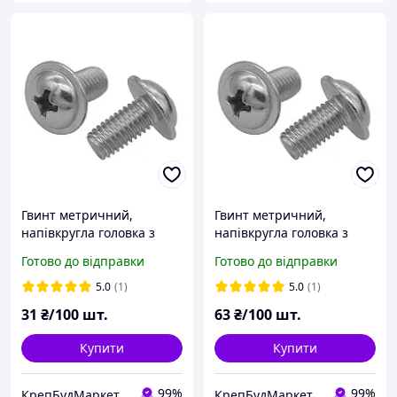
Гвинт метричний,
Гвинт метричний,
напівкругла головка з
напівкругла головка з
пресшайбою, DIN 967, PZ
пресшайбою, DIN 967, PZ
Готово до відправки
Готово до відправки
(ЦБ) 4х8
(ЦБ) 5х20
5.0
(1)
5.0
(1)
31
₴/100 шт.
63
₴/100 шт.
Купити
Купити
99%
99%
КрепБудМаркет-інтернет магазин
КрепБудМаркет-інтернет магазин