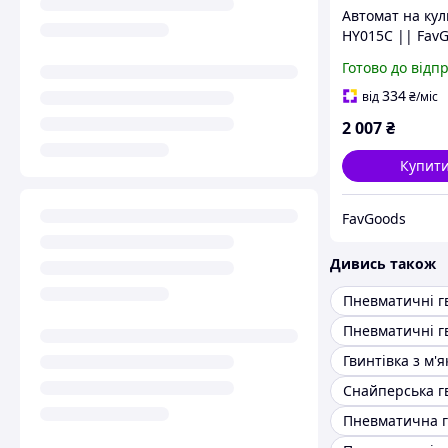
Автомат на кул
HY015С || Fav
Готово до відп
334
від
₴
/міс
2 007
₴
Купит
FavGoods
Дивись також