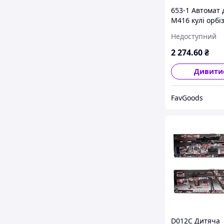
653-1 Автомат
M416 кулі орбі
акумуляторі ||
Недоступний
FavGoods
2 274
.60
₴
Дивити
FavGoods
D012C Дитяча