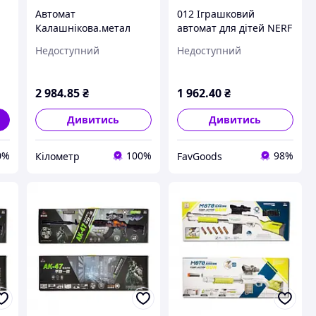
Автомат
012 Іграшковий
Калашнікова.метал
автомат для дітей NERF
P.1093
|| FavGoods
Недоступний
Недоступний
2 984
.85
₴
1 962
.40
₴
Дивитись
Дивитись
0%
100%
98%
Кілометр
FavGoods