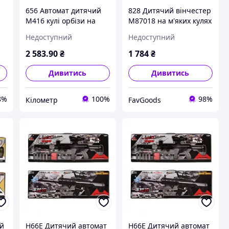
656 Автомат дитячий
828 Дитячий вінчестер
M416 кулі орбізи на
M87018 на м'яких кулях
акумуляторі
з гільзами || FavGoods
Недоступний
Недоступний
2 583
.90
₴
1 784
₴
Дивитись
Дивитись
8%
100%
98%
Кілометр
FavGoods
ий
H66E Дитячий автомат
H66E Дитячий автомат