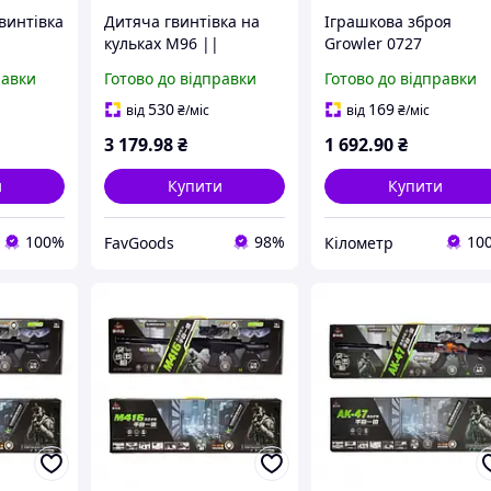
винтівка
Дитяча гвинтівка на
Іграшкова зброя
кульках M96 ||
Growler 0727
FavGoods
равки
Готово до відправки
Готово до відправки
530
169
від
₴
/міс
від
₴
/міс
3 179
.98
₴
1 692
.90
₴
и
Купити
Купити
100%
98%
10
FavGoods
Кілометр