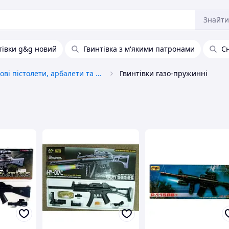
Знайти
тівки g&g новий
Гвинтівка з м'якими патронами
Сн
Іграшкові пістолети, арбалети та шаблі
Гвинтівки газо-пружинні