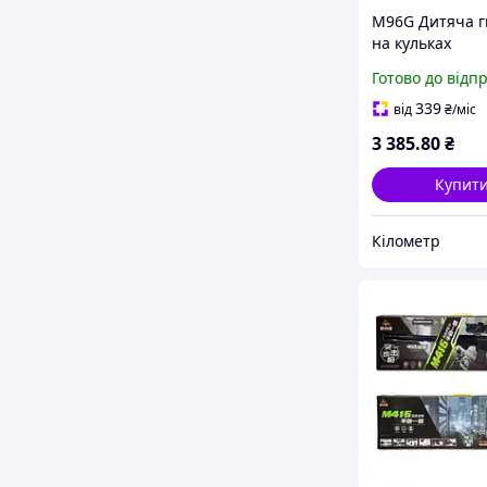
M96G Дитяча г
на кульках
Готово до відп
339
від
₴
/міс
3 385
.80
₴
Купит
Кілометр