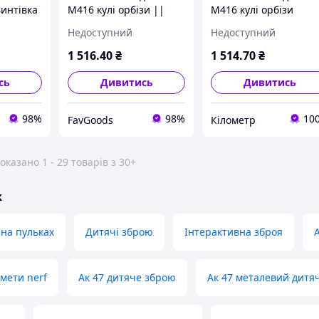
интівка
M416 кулі орбізи ||
M416 кулі орбізи
 кулях з
FavGoods
Недоступний
Недоступний
vGoods
1 516
.40
₴
1 514
.70
₴
сь
Дивитись
Дивитись
98%
98%
10
FavGoods
Кілометр
оказано 1 - 29 товарів з 30+
ж
на пульках
Дитячі зброю
Інтерактивна зброя
емети nerf
Ак 47 дитяче зброю
Ак 47 металевий дитя