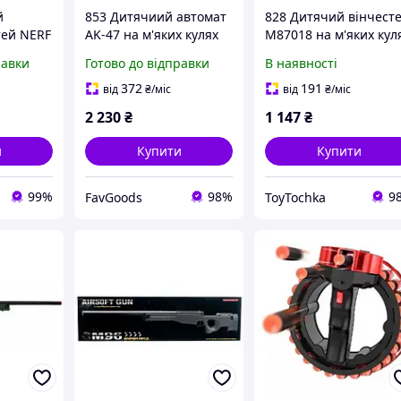
й
853 Дитячиий автомат
828 Дитячий вінчест
тей NERF
AK-47 на м'яких кулях
M87018 на м'яких кул
|| FavGoods
з гільзами
равки
Готово до відправки
В наявності
372
191
від
₴
/міс
від
₴
/міс
2 230
₴
1 147
₴
и
Купити
Купити
99%
98%
9
FavGoods
ToyTochka