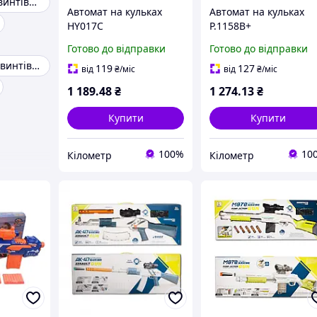
Пневматичні гвинтівки 4.5 kral
Автомат на кульках
Автомат на кульках
HY017C
P.1158B+
Готово до відправки
Готово до відправки
Пневматична гвинтівка рср із попереднім накачуванням
119
127
від
₴
/міс
від
₴
/міс
1 189
.48
₴
1 274
.13
₴
Купити
Купити
100%
10
Кілометр
Кілометр