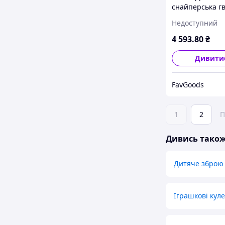
снайперська гв
M416 на м'яких
Недоступний
гільзами || Fa
4 593
.80
₴
Дивити
FavGoods
1
2
П
Дивись тако
Дитяче зброю 
Іграшкові кул