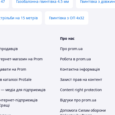
 47
Газобалонна гвинтівка 4.5 мм
Гвинтівка з довжин
стрільби на 15 метрів
Гвинтівка з ОП 4x32
Про нас
 продавців
Про prom.ua
тернет-магазин
на Prom
Робота в prom.ua
авати на Prom
Контактна інформація
 каталозі ProSale
Захист прав на контент
 — медіа для підприємців
Content right protection
інтернет-підприємців
Відгуки про prom.ua
Кращі
Допомога Силам оборони