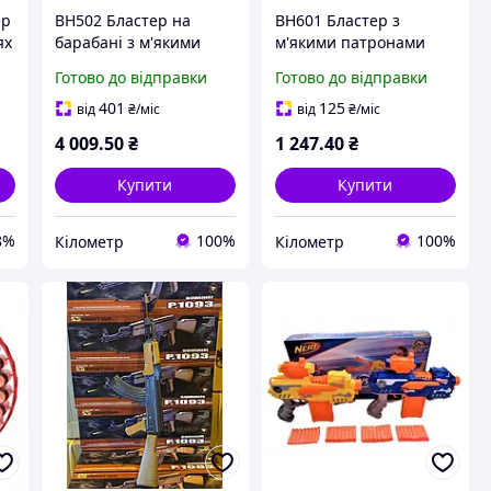
ер
BH502 Бластер на
BH601 Бластер з
ях
барабані з м'якими
м'якими патронами
патронами
Готово до відправки
Готово до відправки
401
125
від
₴
/міс
від
₴
/міс
4 009
.50
₴
1 247
.40
₴
Купити
Купити
8%
100%
100%
Кілометр
Кілометр