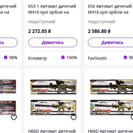
 дитячий
653-1 Автомат дитячий
656 Автомат дитячий
зи на
M416 кулі орбізи на
M416 кулі орбізи на
акумуляторі
акумуляторі ||
Недоступний
Недоступний
FavGoods
2 272
.05
₴
2 586
.80
₴
сь
Дивитись
Дивитись
98%
100%
9
Кілометр
FavGoods
H66D Автомат дитячий
H66D Автомат дитяч