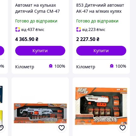
Автомат на кульках
853 Дитячиий автомат
дитячий Cyma СМ-47
AK-47 на м'яких кулях
Готово до відправки
Готово до відправки
437
223
від
₴
/міс
від
₴
/міс
4 365
.90
₴
2 227
.50
₴
Купити
Купити
0%
100%
100%
Кілометр
Кілометр