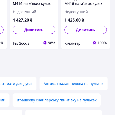
M416 на м'яких кулях
M416 на м'яких кулях
та орбізах || FavGoods
та орбізах
Недоступний
Недоступний
1 427
.20
₴
1 425
.60
₴
Дивитись
Дивитись
0%
98%
100%
FavGoods
Кілометр
Автомати для дуелі
Автомат калашникова на пульках
чий
Іграшкову снайперську гвинтівку на пульках