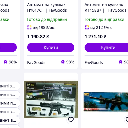
ьках
Автомат на кульках
Автомат на кульках
Goods
HY017C || FavGoods
P.1158B+ || FavGoods
равки
Готово до відправки
Готово до відправки
198
212
від
₴
/міс
від
₴
/міс
1 190
.82
₴
1 271
.10
₴
и
Купити
Купити
98%
98%
9
FavGoods
FavGoods
Пневматичні гвинтівки 4.5 мм
Пневматичні гвинтівки g&g новий
Гвинтівка з м'якими патронами
Снайперська гвинтівка на поролонових і гелевих патрона
Пневматична гвинтівка 500 м/с багатозарядна