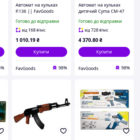
Автомат на кульках
Автомат на кульках
P.136 || FavGoods
дитячий Cyma СМ-47
|| FavGoods
Готово до відправки
Готово до відправки
168
728
від
₴
/міс
від
₴
/міс
1 010
.19
₴
4 370
.80
₴
Купити
Купити
8%
98%
98%
FavGoods
FavGoods