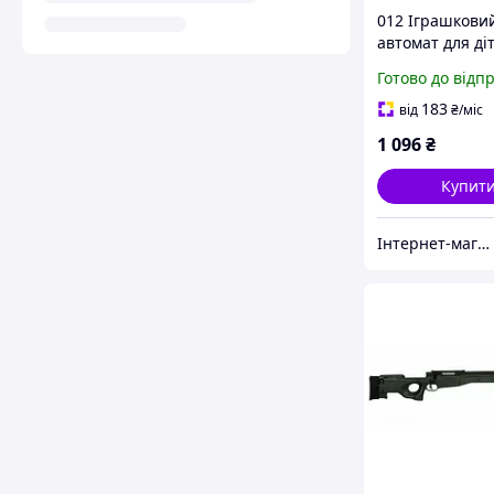
012 Іграшкови
автомат для ді
Готово до відп
183
від
₴
/міс
1 096
₴
Купит
Інтернет-магазин фурнітури для творчості і товарів для дітей "7Heaven"