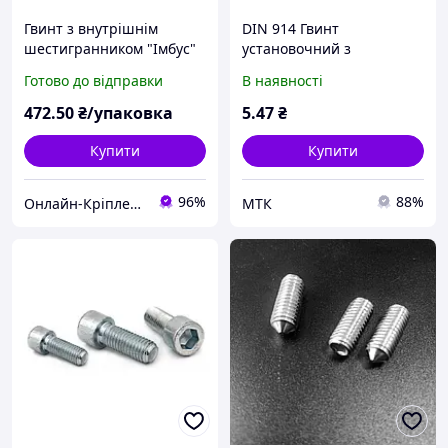
Гвинт з внутрішнім
DIN 914 Гвинт
шестигранником "Імбус"
установочний з
DIN 912 (кл.міц.8.8)
внутрішнім
Готово до відправки
В наявності
м14х90 (10шт)
шестигранником
нержавіючий А2
472
.50
₴/упаковка
5
.47
₴
Купити
Купити
96%
88%
Онлайн-Кріплення
МТК