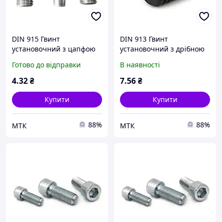
DIN 915 Гвинт
DIN 913 Гвинт
установочний з цапфою
установочний з дрібною
нержавіючий A2
різьбою 45H БП
Готово до відправки
В наявності
4
.32
₴
7
.56
₴
Купити
Купити
88%
88%
МТК
МТК