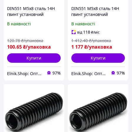
DIN551 М5х8 сталь 14H
DIN551 М5х8 сталь 14H
гвинт установчий
гвинт установчий
плоский кінець оксид під
плоский кінець оксид під
В наявності
В наявності
біту SL4 (25шт.)
біту SL4 (500шт.)
[9800A0000985008000]
[9800A0000985008000]
118
від
₴
/міс
Metalvis
Metalvis
120
.78
₴/упаковка
1 412
.40
₴/упаковка
100
.65
₴/упаковка
1 177
₴/упаковка
Купити
Купити
97%
97%
Elnik.Shop: Оптово-роздрібна компанія
Elnik.Shop: Оптово-роздрібна компанія