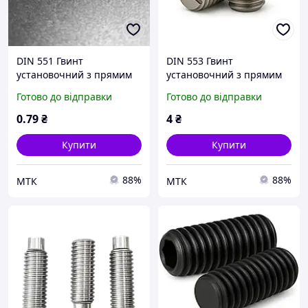
DIN 551 Гвинт
DIN 553 Гвинт
установочний з прямим
установочний з прямим
шліцом і плоским кінцем
шліцом і конічним кінцем
Готово до відправки
Готово до відправки
14H БП
нержавіючий
0
.79
₴
4
₴
Купити
Купити
88%
88%
МТК
МТК