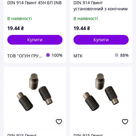
DIN 914 Гвинт 45H БП INB
DIN 914 Гвинт
установочний з конічним
кінцем 45H БП
В наявності
В наявності
19
.44
₴
19
.44
₴
Купити
Купити
100%
88%
ТОВ "ОГУН ГРУП"
МТК
DIN 915 Гвинт
DIN 915 Гвинт