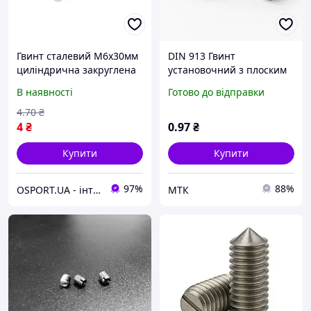
Гвинт сталевий М6х30мм
DIN 913 Гвинт
циліндрична закруглена
установочний з плоским
головка (FY-0023)
кінцем 45H БП
В наявності
Готово до відправки
4
.70
₴
4
₴
0
.97
₴
Купити
Купити
97%
88%
OSPORT.UA - інтернет магазин спортивних товарів
МТК