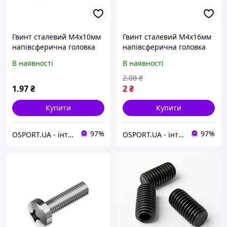
Гвинт сталевий М4х10мм
Гвинт сталевий М4х16мм
напівсферична головка
напівсферична головка
(FY-0021)
(FY-0022)
В наявності
В наявності
2
.08
₴
1
.97
₴
2
₴
Купити
Купити
97%
97%
OSPORT.UA - інтернет магазин спортивних товарів
OSPORT.UA - інтернет магазин спортивних товарів