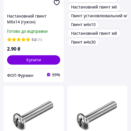
Настановний гвинт м6
Гвинт установлювальний м1
Настановний гвинт
М6х14 (гужон)
Гвинт м4х10
Готово до відправки
Настановний гвинт м8
5.0
(1)
Гвинт м4х30
2
.90
₴
Купити
99%
ФОП Фурман