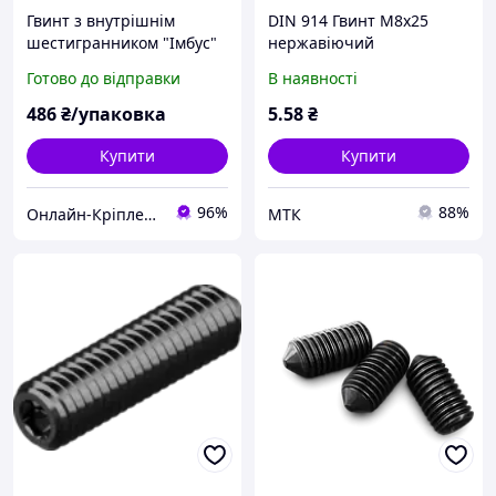
Гвинт з внутрішнім
DIN 914 Гвинт М8х25
шестигранником "Імбус"
нержавіючий
DIN 912 (кл.міц.8.8)
Готово до відправки
В наявності
м14х100 (10шт)
486
₴/упаковка
5
.58
₴
Купити
Купити
96%
88%
Онлайн-Кріплення
МТК