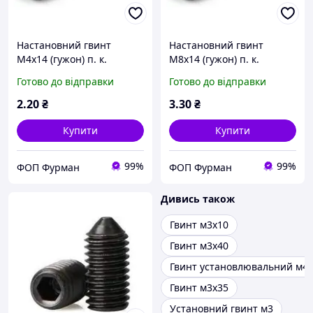
Настановний гвинт
Настановний гвинт
М4х14 (гужон) п. к.
М8х14 (гужон) п. к.
Готово до відправки
Готово до відправки
2
.20
₴
3
.30
₴
Купити
Купити
99%
99%
ФОП Фурман
ФОП Фурман
Дивись також
Гвинт м3х10
Гвинт м3х40
Гвинт установлювальний м4
Гвинт м3х35
Установний гвинт м3