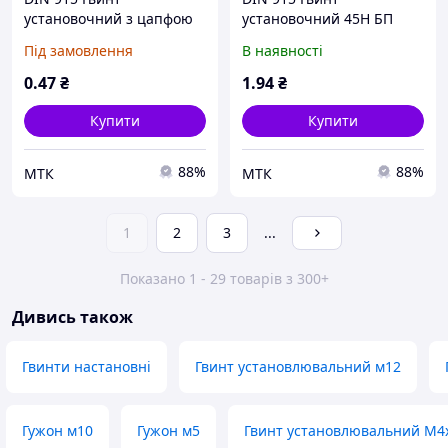
установочний з цапфою
установочний 45H БП
45H БП
Під замовлення
В наявності
0
.47
₴
1
.94
₴
Купити
Купити
88%
88%
МТК
МТК
1
2
3
...
Показано 1 - 29 товарів з 300+
Дивись також
Гвинти настановні
Гвинт установлювальний м12
Гужон м10
Гужон м5
Гвинт установлювальний М4