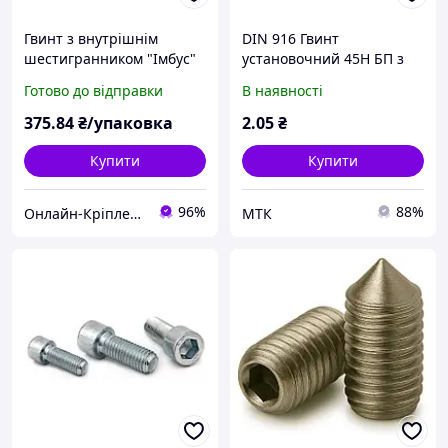
Гвинт з внутрішнім
DIN 916 Гвинт
шестигранником "Імбус"
установочний 45H БП з
DIN 912 (кл.міц.8.8)
засверленим кінцем
Готово до відправки
В наявності
м14х80 (10шт)
375
.84
₴/упаковка
2
.05
₴
Купити
Купити
96%
88%
Онлайн-Кріплення
МТК