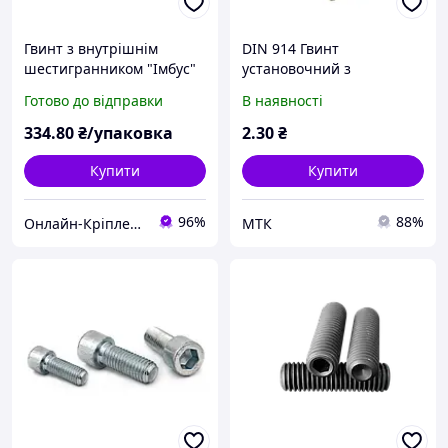
Гвинт з внутрішнім
DIN 914 Гвинт
шестигранником "Імбус"
установочний з
DIN 912 (кл.міц.8.8)
внутрішнім
Готово до відправки
В наявності
м14х70 (10шт)
шестигранником 45H
цинк
334
.80
₴/упаковка
2
.30
₴
Купити
Купити
96%
88%
Онлайн-Кріплення
МТК