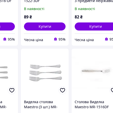
516-DF
1522-3DF
3 предмети неіржавк
сталь Maestro Basic
В наявності
В наявності
MR-1521-3DF
89
₴
82
₴
и
Купити
Купити
95%
95%
9
Чесна ціна
Чесна ціна
ва
Виделка столова
Столова Виделка
 MR-
Maestro (3 шт.) MR-
Maestro MR-1516DF
1522-3DF
(MR-1516-DF)