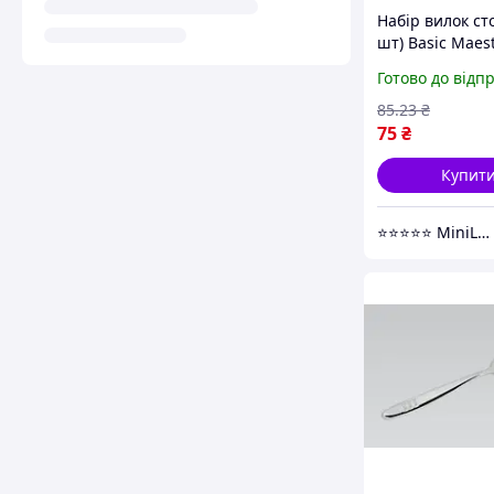
Набір вилок ст
шт) Basic Maes
1522-3DF - Min
Готово до відп
85
.23
₴
75
₴
Купит
⭐️⭐️⭐️⭐️⭐️ MiniLavka.Com - товари для дому!