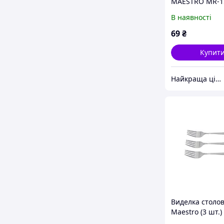
MAESTRO MR-1
В наявності
69
₴
Купит
Найкраща ціна
Виделка столо
Maestro (3 шт.)
1521-3DF