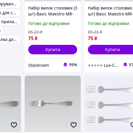
Посуд для сервірування
Набір вилок столових (3
Набір вилок столових 
Кухонний лоток для столових приладів
шт) Basic Maestro MR-
шт) Basic Maestro MR
1522-3DF - StockRoom
1522-3DF - Lux-Comfor
Набір столових приладів Maestro
Готово до відправки
Готово до відправки
и
85
.23
₴
85
.23
₴
75
₴
75
₴
Металева мочалка для посуду
Купити
Купити
99%
9
Stockroom
⭐️⭐️⭐️⭐️⭐️ Lux-Comfort.Com.Ua - Ваш комфортний побут!