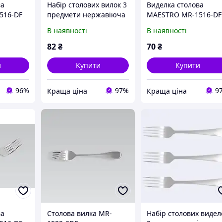
ва
Набір столових вилок 3
Виделка столова
516-DF
предмети нержавіюча
MAESTRO MR-1516-DF
сталь Maestro Basic
В наявності
В наявності
MR-1521-3DF
82
₴
70
₴
и
Купити
Купити
96%
97%
9
Краща ціна
Краща ціна
ва
Столова вилка MR-
Набір столових видел