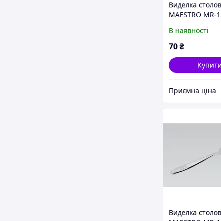
Виделка столо
MAESTRO MR-1
В наявності
70
₴
Купит
Приємна ціна
Виделка столо