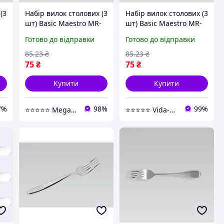
(3
Набір вилок столових (3
Набір вилок столових (3
-
шт) Basic Maestro MR-
шт) Basic Maestro MR-
t
1522-3DF - MegaLavka
1522-3DF - Vida-Shop
Готово до відправки
Готово до відправки
85
.23
₴
85
.23
₴
75
₴
75
₴
Купити
Купити
7%
98%
99%
⭐️⭐️⭐️⭐️⭐️ MegaLavka - товари для дому!
⭐️⭐️⭐️⭐️⭐️ Vida-Shop.Com.Ua - приємні покупки!