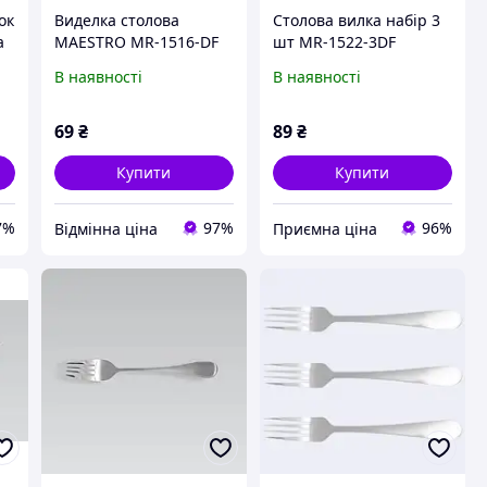
ок
Виделка столова
Столова вилка набір 3
а
MAESTRO MR-1516-DF
шт MR-1522-3DF
В наявності
В наявності
69
₴
89
₴
Купити
Купити
7%
97%
96%
Відмінна ціна
Приємна ціна