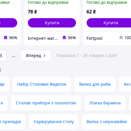
равки
Готово до відправки
Готово до відправки
78
₴
62
₴
и
Купити
Купити
96%
96%
10
Інтернет-магазин "Техно вовки"
Fortpost
3
...
Вперед
Показано 1 - 29 товарів з 200+
ж
ди
Набір Столових Виделок
Вилка для риби
Акс
та
Столові прибори з позолотою
Ложка бармена
х приладів
Сервірування столу
Вилка з нержавійки