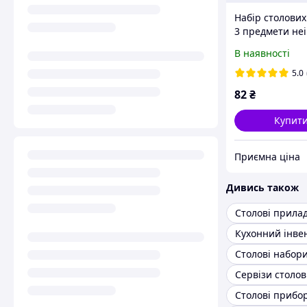
Набір столових
3 предмети не
сталь Maestro 
В наявності
MR-1521-3DF
5.0
82
₴
Купит
Приємна ціна
Дивись також
Кухонний інве
Столові набор