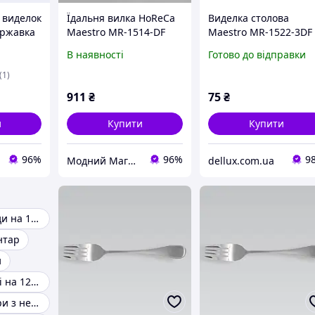
 виделок
Їдальня вилка HoReCa
Виделка столова
іржавка
Maestro MR-1514-DF
Maestro MR-1522-3DF
Basic
3шт
В наявності
Готово до відправки
(1)
911
₴
75
₴
и
Купити
Купити
96%
96%
9
Модний Магазин
dellux.com.ua
Столові прилади на 12 персон
нтар
и
Сервізи столові на 12 персон
Столові прибори з нержавіючої сталі