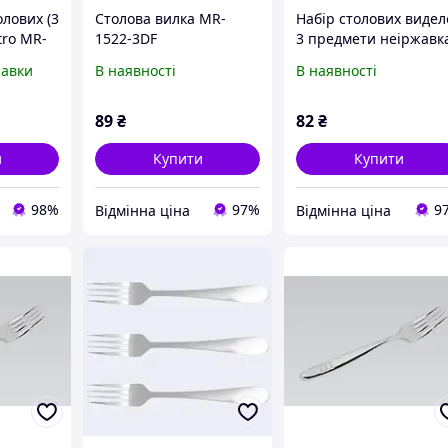
олових (3
Столова вилка MR-
Набір столових видел
tro MR-
1522-3DF
3 предмети неіржавк
iLavka
сталь Maestro Basic
равки
В наявності
В наявності
MR-1521-3DF
89
₴
82
₴
и
Купити
Купити
98%
97%
9
Відмінна ціна
Відмінна ціна