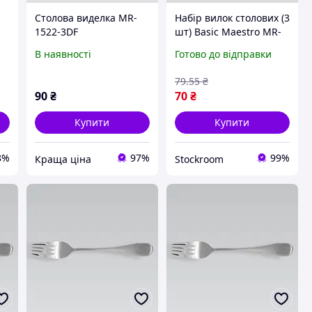
Столова виделка MR-
Набір вилок столових (3
1522-3DF
шт) Basic Maestro MR-
1521-3DF - StockRoom
В наявності
Готово до відправки
79
.55
₴
90
₴
70
₴
Купити
Купити
8%
97%
99%
Краща ціна
Stockroom