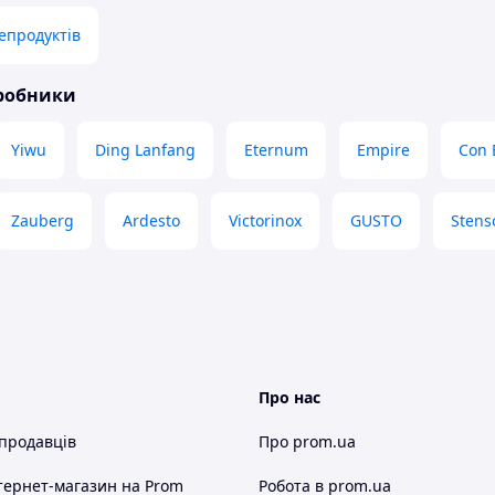
епродуктів
иробники
Yiwu
Ding Lanfang
Eternum
Empire
Con 
Zauberg
Ardesto
Victorinox
GUSTO
Stens
Про нас
 продавців
Про prom.ua
тернет-магазин
на Prom
Робота в prom.ua