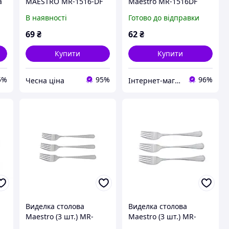
а
MAESTRO MR-1516-DF
Maestro MR-1516DF
В наявності
Готово до відправки
69
₴
62
₴
Купити
Купити
5%
95%
96%
Чесна ціна
Інтернет-магазин "Техно вовки"
Виделка столова
Виделка столова
Maestro (3 шт.) MR-
Maestro (3 шт.) MR-
1521-3DF (MR-1521-3DF)
1522-3DF (MR-1522-3DF)