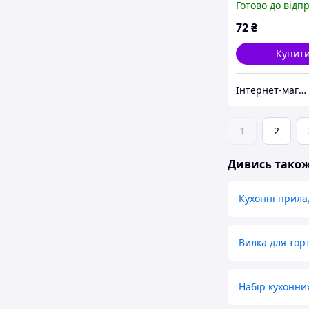
Готово до відп
72
₴
Купит
Інтернет-магазин "Техно вовки"
1
2
Дивись тако
Кухонні прила
Вилка для тор
Набір кухонни