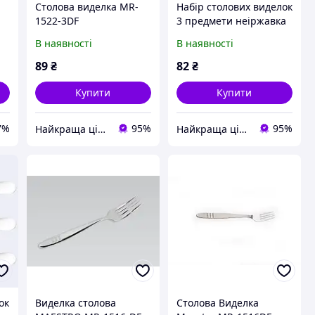
Столова виделка MR-
Набір столових виделок
1522-3DF
3 предмети неіржавка
сталь Maestro Basic
В наявності
В наявності
MR-1521-3DF
89
₴
82
₴
Купити
Купити
7%
95%
95%
Найкраща ціна
Найкраща ціна
ок
Виделка столова
Столова Виделка