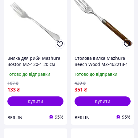
Вилка для риби Mazhura
Столова вилка Mazhura
Boston MZ-120-1 20 см
Beech Wood MZ-462213-1
berlin
25 см berlin
Готово до відправки
Готово до відправки
167
₴
439
₴
133
₴
351
₴
Купити
Купити
95%
95%
BERLIN
BERLIN