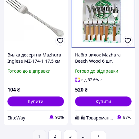
Вилка десертна Mazhura
Набір вилок Mazhura
Inglese MZ-174-1 17,5 см
Beech Wood 6 шт.
нержавіюча сталь
Готово до відправки
Готово до відправки
закусочна дерев'яна
ручка для кухні та
52
від
₴
/міс
сервірування
104
₴
520
₴
Купити
Купити
90%
97%
EliteWay
🛍️ 🛍️ Товароманія 🛍️ 🛍️
1
2
3
...