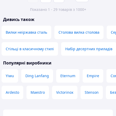
Показано 1 - 29 товарів з 1000+
Дивись також
Вилки неіржавка сталь
Столова вилка столова
Се
Стільці в класичному стилі
Набір десертних приладів
Популярні виробники
Yiwu
Ding Lanfang
Eternum
Empire
Co
Ardesto
Maestro
Victorinox
Stenson
Бе