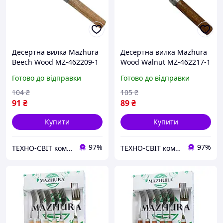
Десертна вилка Mazhura
Десертна вилка Mazhura
Beech Wood MZ-462209-1
Wood Walnut MZ-462217-1
17 см
17 см
Готово до відправки
Готово до відправки
104
₴
105
₴
91
₴
89
₴
Купити
Купити
97%
97%
ТЕХНО-СВІТ компьютерна техніка, мобільні аксесуари, електронна техніка та багато іншого.
ТЕХНО-СВІТ компьютерна техніка, мобільні аксесуари, електронна техніка та багато іншого.