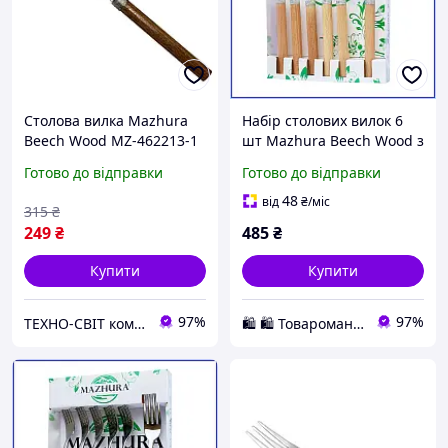
Столова вилка Mazhura
Набір столових вилок 6
Beech Wood MZ-462213-1
шт Mazhura Beech Wood з
25 см
нержавіючої сталі з
Готово до відправки
Готово до відправки
дерев'яною ручкою для
посудомийки
48
від
₴
/міс
315
₴
249
₴
485
₴
Купити
Купити
97%
97%
ТЕХНО-СВІТ компьютерна техніка, мобільні аксесуари, електронна техніка та багато іншого.
🛍️ 🛍️ Товароманія 🛍️ 🛍️