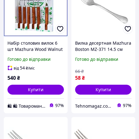
Набір столових вилок 6
Вилка десертная Mazhura
шт Mazhura Wood Walnut
Boston MZ-371 14.5 см
нержавіюча сталь з
Готово до відправки
Готово до відправки
дерев'яною ручкою
коричневий преміум
54
від
₴
/міс
66
₴
540
₴
58
₴
Купити
Купити
97%
97%
🛍️ 🛍️ Товароманія 🛍️ 🛍️
Tehnomagaz.com.ua - це передовий інтернет-магазин, спеціалізуючийся на продажу техніки