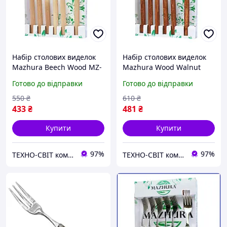
Набір столових виделок
Набір столових виделок
Mazhura Beech Wood MZ-
Mazhura Wood Walnut
505663 6 шт
MZ-505658 6 шт
Готово до відправки
Готово до відправки
550
₴
610
₴
433
₴
481
₴
Купити
Купити
97%
97%
ТЕХНО-СВІТ компьютерна техніка, мобільні аксесуари, електронна техніка та багато іншого.
ТЕХНО-СВІТ компьютерна техніка, мобільні аксесуари, електронна техніка та багато іншого.