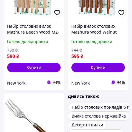
Набір столових вилок
Набір вилок столових
Mazhura Beech Wood MZ-
Mazhura Wood Walnut
505663 6 шт newyork
MZ-505658 6 шт newyork
Готово до відправки
Готово до відправки
738
₴
744
₴
590
₴
595
₴
Купити
Купити
94%
94%
New York
New York
Дивись також
Набір столових приладів 6 п
Вилка столова нержавійка
Десертні вилки