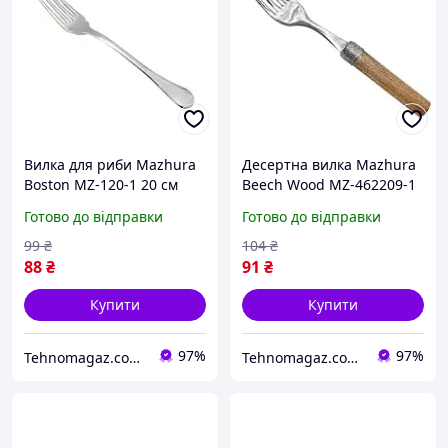
Вилка для риби Mazhura
Десертна вилка Mazhura
Boston MZ-120-1 20 см
Beech Wood MZ-462209-1
17 см
Готово до відправки
Готово до відправки
99
₴
104
₴
88
₴
91
₴
Купити
Купити
97%
97%
Tehnomagaz.com.ua - це передовий інтернет-магазин, спеціалізуючийся на продажу техніки
Tehnomagaz.com.ua - це передовий інтернет-магазин, спеціалізуючийся на продажу техніки