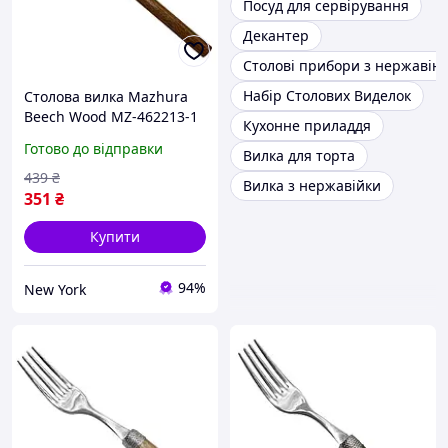
Посуд для сервірування
Декантер
Столові прибори з нержавіюч
Набір Столових Виделок
Столова вилка Mazhura
Beech Wood MZ-462213-1
Кухонне приладдя
25 см newyork
Готово до відправки
Вилка для торта
439
₴
Вилка з нержавійки
351
₴
Купити
94%
New York