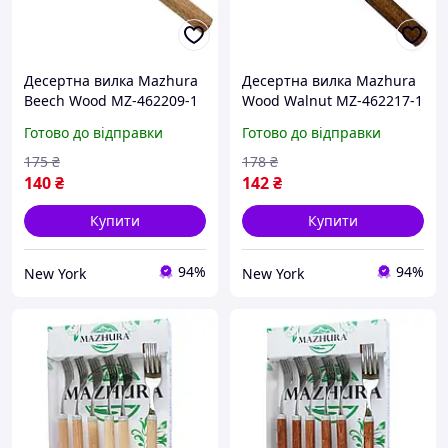
Десертна вилка Mazhura
Десертна вилка Mazhura
Beech Wood MZ-462209-1
Wood Walnut MZ-462217-1
17 см newyork
17 см newyork
Готово до відправки
Готово до відправки
175
₴
178
₴
140
₴
142
₴
Купити
Купити
94%
94%
New York
New York