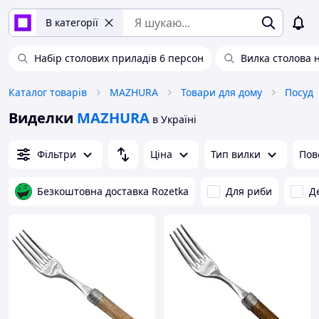
В категорії
Набір столових приладів 6 персон
Вилка столова 
Каталог товарів
MAZHURA
Товари для дому
Посуд
Виделки
MAZHURA
в Україні
Фільтри
Ціна
Тип вилки
Пов
Безкоштовна доставка Rozetka
Для риби
Д