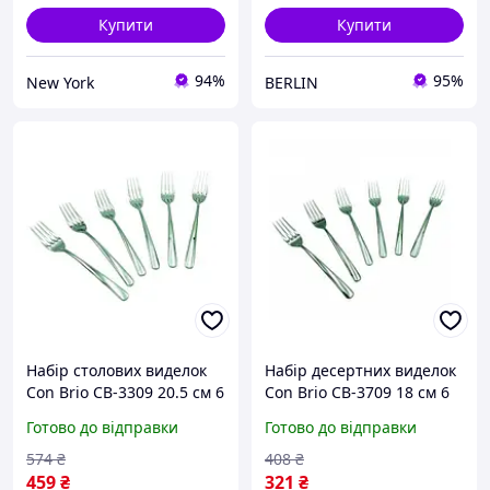
Купити
Купити
94%
95%
New York
BERLIN
Набір столових виделок
Набір десертних виделок
Сon Brio СB-3309 20.5 см 6
Сon Brio СB-3709 18 см 6
шт berlin
шт
Готово до відправки
Готово до відправки
574
₴
408
₴
459
₴
321
₴