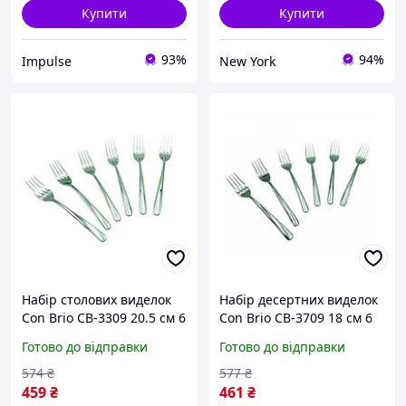
Купити
Купити
93%
94%
Impulse
New York
Набір столових виделок
Набір десертних виделок
Сon Brio СB-3309 20.5 см 6
Сon Brio СB-3709 18 см 6
шт newyork
шт berlin
Готово до відправки
Готово до відправки
574
₴
577
₴
459
₴
461
₴