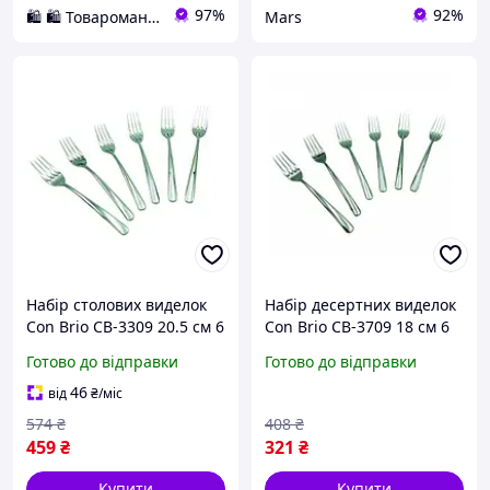
97%
92%
🛍️ 🛍️ Товароманія 🛍️ 🛍️
Mars
Набір столових виделок
Набір десертних виделок
Сon Brio СB-3309 20.5 см 6
Сon Brio СB-3709 18 см 6
шт mars
шт
Готово до відправки
Готово до відправки
46
від
₴
/міс
574
₴
408
₴
459
₴
321
₴
Купити
Купити