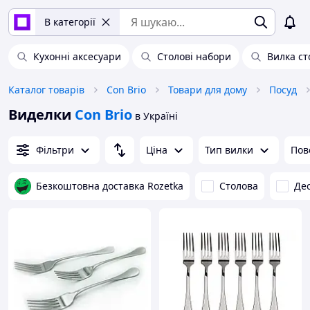
В категорії
Кухонні аксесуари
Столові набори
Вилка ст
Каталог товарів
Con Brio
Товари для дому
Посуд
Виделки
Con Brio
в Україні
Фільтри
Ціна
Тип вилки
Пов
Безкоштовна доставка Rozetka
Столова
Де