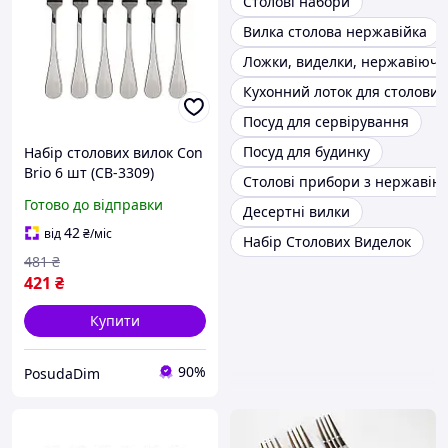
Столові набори
Вилка столова нержавійка
Ложки, виделки, нержавіюча
Кухонний лоток для столових
Посуд для сервірування
Посуд для будинку
Набір столових вилок Con
Brio 6 шт (CB-3309)
Столові прибори з нержавіюч
Готово до відправки
Десертні вилки
42
від
₴
/міс
Набір Столових Виделок
481
₴
421
₴
Купити
90%
PosudaDim