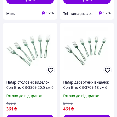
92%
97%
Mars
Tehnomagaz.com.ua - це передовий інтернет-магазин, спеціалізуючийся на продажу техніки
Набір столових виделок
Набір десертних виделок
Сon Brio СB-3309 20.5 см 6
Сon Brio СB-3709 18 см 6
шт
шт impulse
Готово до відправки
Готово до відправки
458
₴
577
₴
361
₴
461
₴