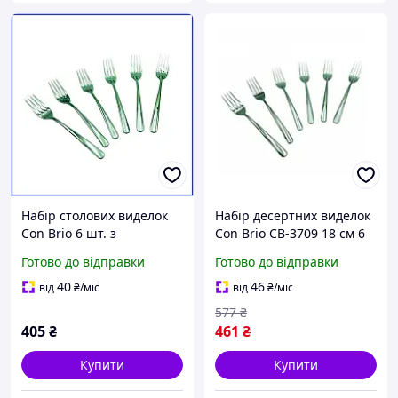
Набір столових виделок
Набір десертних виделок
Con Brio 6 шт. з
Сon Brio СB-3709 18 см 6
нержавіючої сталі 20.5
шт mars
Готово до відправки
Готово до відправки
см, комплект приладів
для дому та кухні срібло
40
46
від
₴
/міс
від
₴
/міс
577
₴
405
₴
461
₴
Купити
Купити