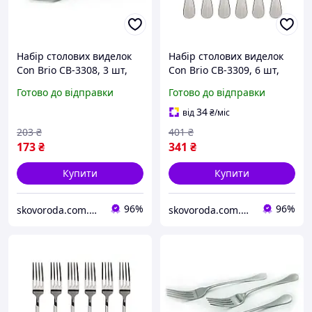
Набір столових виделок
Набір столових виделок
Con Brio CB-3308, 3 шт,
Con Brio CB-3309, 6 шт,
нержавіюча сталь,
нержавіюча сталь,
Готово до відправки
Готово до відправки
столові прибори
столові прибори
34
від
₴
/міс
203
₴
401
₴
173
₴
341
₴
Купити
Купити
96%
96%
skovoroda.com.ua – все для кухні та дому
skovoroda.com.ua – все для кухні та дому