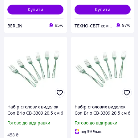
Купити
Купити
95%
97%
BERLIN
ТЕХНО-СВІТ компьютерна техніка, мобільні аксесуари, електронна техніка та багато іншого.
Набір столових виделок
Набір столових виделок
Сon Brio СB-3309 20.5 см 6
Сon Brio СB-3309 20.5 см 6
шт
шт
Готово до відправки
Готово до відправки
39
від
₴
/міс
458
₴