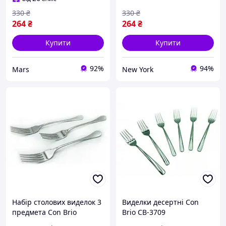
330
₴
330
₴
264
₴
264
₴
Купити
Купити
92%
94%
Mars
New York
Набір столових виделок 3
Виделки десертні Con
предмета Сon Brio
Brio CB-3709
СВ-3308