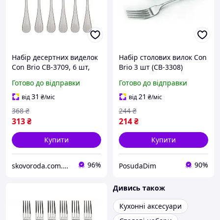
Набір десертних виделок
Набір столових вилок Con
Con Brio CB-3709, 6 шт,
Brio 3 шт (CB-3308)
нержавіюча сталь,
Готово до відправки
Готово до відправки
столові прибори
31
21
від
₴
/міс
від
₴
/міс
368
₴
244
₴
313
₴
214
₴
Купити
Купити
96%
90%
skovoroda.com.ua – все для кухні та дому
PosudaDim
Дивись також
Кухонні аксесуари