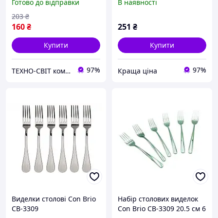
Готово до відправки
В наявності
203
₴
160
₴
251
₴
Купити
Купити
97%
97%
ТЕХНО-СВІТ компьютерна техніка, мобільні аксесуари, електронна техніка та багато іншого.
Краща ціна
Виделки столові Con Brio
Набір столових виделок
CB-3309
Сon Brio СB-3309 20.5 см 6