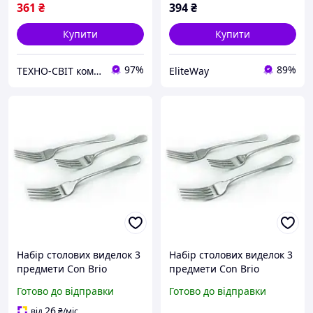
361
₴
394
₴
Купити
Купити
97%
89%
ТЕХНО-СВІТ компьютерна техніка, мобільні аксесуари, електронна техніка та багато іншого.
EliteWay
Набір столових виделок 3
Набір столових виделок 3
предмети Сon Brio
предмети Сon Brio
СВ-3308 mars
СВ-3308 newyork
Готово до відправки
Готово до відправки
26
від
₴
/міс