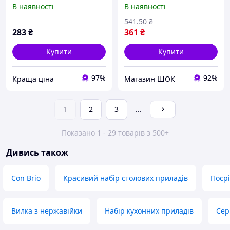
шт висока якість
В наявності
В наявності
541
.50
₴
283
₴
361
₴
Купити
Купити
97%
92%
Краща ціна
Магазин ШОК
1
2
3
...
Показано 1 - 29 товарів з 500+
Дивись також
Con Brio
Красивий набір столових приладів
Посрі
Вилка з нержавійки
Набір кухонних приладів
Сер