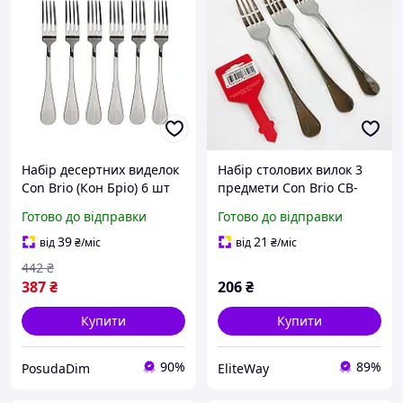
Набір десертних виделок
Набір столових вилок 3
Con Brio (Кон Бріо) 6 шт
предмети Con Brio CB-
(CB-3709)
3308
Готово до відправки
Готово до відправки
39
21
від
₴
/міс
від
₴
/міс
442
₴
387
₴
206
₴
Купити
Купити
90%
89%
PosudaDim
EliteWay