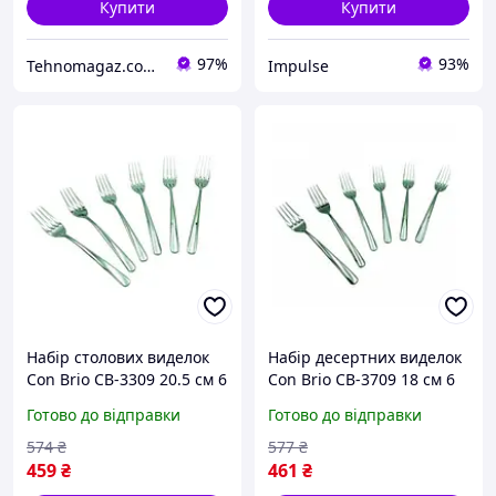
Купити
Купити
97%
93%
Tehnomagaz.com.ua - це передовий інтернет-магазин, спеціалізуючийся на продажу техніки
Impulse
Набір столових виделок
Набір десертних виделок
Сon Brio СB-3309 20.5 см 6
Сon Brio СB-3709 18 см 6
шт impulse
шт newyork
Готово до відправки
Готово до відправки
574
₴
577
₴
459
₴
461
₴