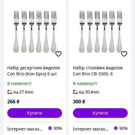
Набір десертних виделок
Набір столових виделок
Con Brio (Кон Бріо) 6 шт
Con Brio CB-3309, 6
(CB-3709)
предметів
В наявності
В наявності
27
30
від
₴
/міс
від
₴
/міс
266
₴
300
₴
Купити
Купити
90%
90%
Інтернет-магазин "inGarden"
Інтернет-магазин "inGarden"