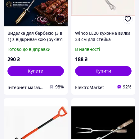
Виделка для барбекю (3 в
Winco LE20 кухонна вилка
1) з відкривачкою (руків'я
33 см для стейка
з гільзи)
B17E5710
Готово до відправки
В наявності
290
₴
188
₴
Купити
Купити
98%
92%
Інтернет магазин "Магнум Стілл"
ElektroMarket