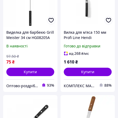
Виделка для барбекю Grill
Вилка для м'яса 150 мм
Meister 34 см HG08205A
Profi Line Hendi
В наявності
Готово до відправки
268
від
₴
/міс
97
.50
₴
75
₴
1 610
₴
Купити
Купити
93%
88%
Оптово-роздрібний інтернет-магазин "SmartBuyOnline"
КОМПЛЕКС МАРКЕТ