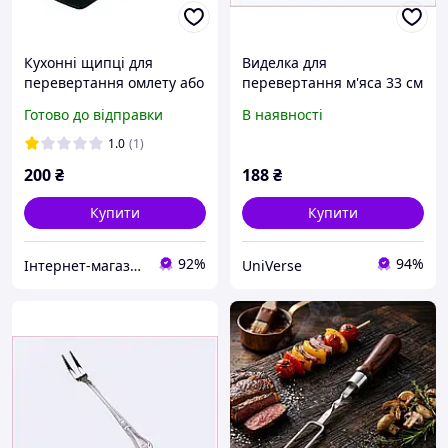
Кухонні щипці для
Виделка для
перевертання омлету або
перевертання м'яса 33 см
млинців! Зручна подвійна
професійна H17P57E10
Готово до відправки
В наявності
вилка для готування яєць
і м'яса!
1.0
(1)
200
₴
188
₴
Купити
Купити
92%
94%
Інтернет-магазин "ВТренді"
UniVerse