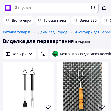
Вилка євро
Плоска вилка
Вилка 380
Каталог товарів
Дача, сад і город
Аксесуари для барб
Виделка для перевертання
в Україні
Фільтри
Безкоштовна доставка Rozetk