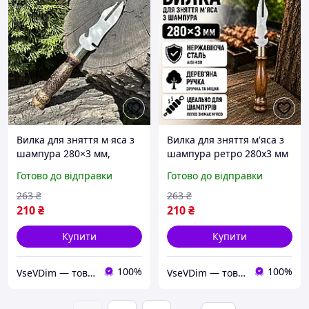
Вилка для зняття м яса з
Вилка для зняття м'яса з
шампура 280×3 мм,
шампура ретро 280х3 мм
мармурова дерев яна
дерев'яна ручка
Готово до відправки
Готово до відправки
ручка, нержавіюча сталь
нержавіюча сталь AISI
AISI 430
430
263
₴
263
₴
210
₴
210
₴
Купити
Купити
100%
100%
VseVDim — товари, що роблять життя простішим
VseVDim — товари, що роблять життя простішим