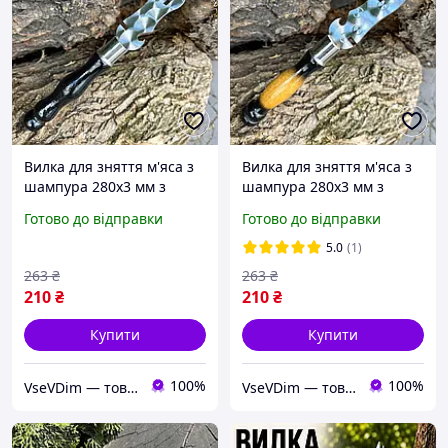
Вилка для зняття м'яса з
Вилка для зняття м'яса з
шампура 280х3 мм з
шампура 280х3 мм з
дерев'яною ручкою
дерев'яною ручкою
Готово до відправки
Готово до відправки
чорна з нержавіючої
двокольорова з
сталі для мангалу гриля
нержавіючої сталі для
5.0
(1)
та барбекю
мангалу гриля та
263
₴
263
₴
барбекю
210
₴
210
₴
Купити
Купити
100%
100%
VseVDim — товари, що роблять життя простішим
VseVDim — товари, що роблять життя простішим