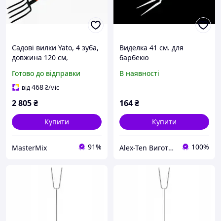
Садові вилки Yato, 4 зуба,
Виделка 41 см. для
довжина 120 см,
барбекю
металевий держак,
Готово до відправки
В наявності
ідеальні для
перевертання та обробки
468
від
₴
/міс
ґрунту
2 805
₴
164
₴
Купити
Купити
91%
100%
MasterMix
Alex-Ten Виготовлення трубчастих електронагрівальних елементів (ТЕНів)