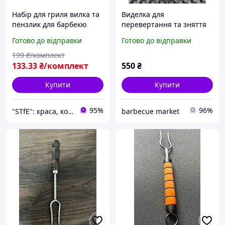
Набір для гриля вилка та
Виделка для
пензлик для барбекю
перевертання та зняття
комбінований grill master
м'яса
Готово до відправки
Готово до відправки
199
₴/комплект
133
.33
₴/комплект
550
₴
Купити
Купити
95%
96%
"STfE": краса, комфорт і задоволення!
barbecue market