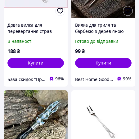
Довга вилка для
Вилка для гриля та
перевертання страв
барбекю з дерев яною
Winco 33 см K1757PC10
ручкою, нержавіюча
В наявності
Готово до відправки
сталь, 35.5 см для кухарів
і поціновувачів шашлику
188
₴
99
₴
Купити
Купити
96%
99%
База скидок "ПромоКот"
Best Home Goods - "Кращі товари для дому, подарунки, дрібниці"