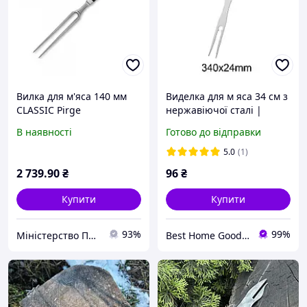
Вилка для м'яса 140 мм
Виделка для м яса 34 см з
CLASSIC Pirge
нержавіючої сталі |
кухонна виделка для
В наявності
Готово до відправки
гриля, барбекю, BBQ
5.0
(1)
2 739
.90
₴
96
₴
Купити
Купити
93%
99%
Міністерство Посуду
Best Home Goods - "Кращі товари для дому, подарунки, дрібниці"