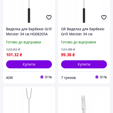
Виделка для барбекю Grill
GR Виделка для барбекю
Meister 34 см HG08205A
Grill Meister 34 см
HG08205A Качество!!
Готово до відправки
Готово до відправки
7грех5317
123
.82
₴
121
.88
₴
101
.32
₴
99
.38
₴
Купити
Купити
91%
91%
AIW
7 грехов