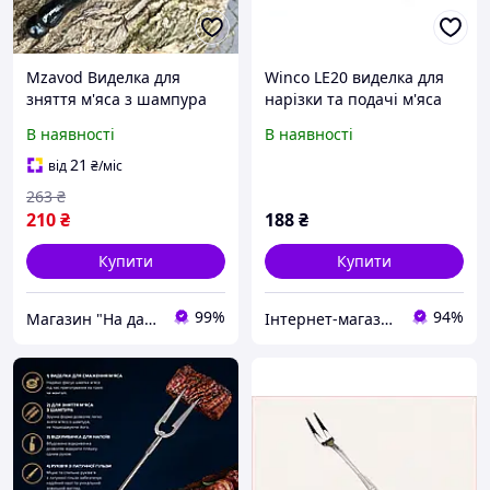
Mzavod Виделка для
Winco LE20 виделка для
зняття м'яса з шампура
нарізки та подачі м'яса
для гриля та шашлику
M17B5710
В наявності
В наявності
дерев'яна ручка 280 мм
сталь AISI 430
21
від
₴
/міс
263
₴
210
₴
188
₴
Купити
Купити
99%
94%
Магазин "На дачу"
Інтернет-магазин ShopNow