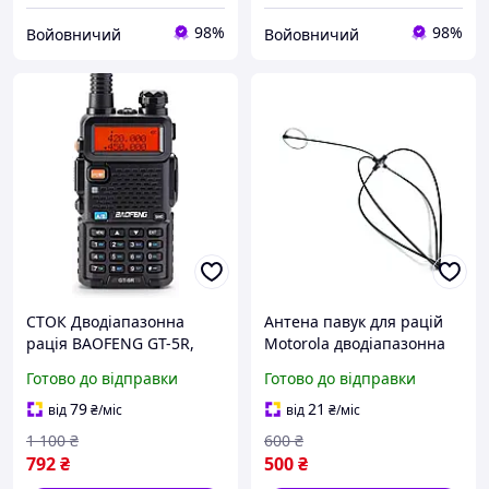
98%
98%
Войовничий
Войовничий
СТОК Дводіапазонна
Антена павук для рацій
рація BAOFENG GT-5R,
Motorola дводіапазонна
портативна радіостанція
VHF/UHF (без кабеля)
Готово до відправки
Готово до відправки
UHF/VHF для дорослих, з
чистим заглушенням
79
21
від
₴
/міс
від
₴
/міс
побічних випромінювань
1 100
₴
600
₴
792
₴
500
₴