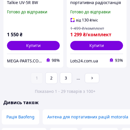
Talkie UV-5R 8W
портативна радіостанція
дводіапазонна
дводіапазонна VHF UHF
Готово до відправки
Готово до відправки
радіостанція VHF UHF FM
для полювання риболовлі
портативний трансівер
туризму охорони
130
від
₴
/міс
для полювання 16 км
1 499
₴/комплект
1 550
₴
1 299
₴/комплект
Купити
Купити
98%
93%
MEGA-PARTS.COM.UA
Lots24.com.ua
1
2
3
...
Показано 1 - 29 товарів з 100+
Дивись також
Рація Baofeng
Антена для портативних рацій motorola