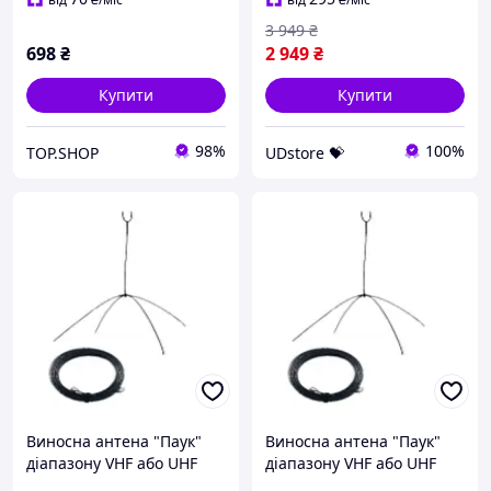
3 949
₴
698
₴
2 949
₴
Купити
Купити
98%
100%
TOP.SHOP
UDstore 💝
Виносна антена "Паук"
Виносна антена "Паук"
діапазону VHF або UHF
діапазону VHF або UHF
для радіостанцій Motorola
для радіостанцій Motorola