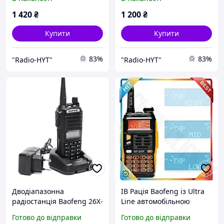
R7/R7A (15м)
R7/R7A (10м)
1 420
₴
1 200
₴
Купити
Купити
83%
83%
"Radio-HYT"
"Radio-HYT"
Дводіапазонна
ІВ Рація Baofeng із Ultra
радіостанція Baofeng 26X-
Line автомобільною
312 VHF/UHF із зарядною
зарядкою двостороння
Готово до відправки
Готово до відправки
станцією Рація для
радіостанція для зв'язку