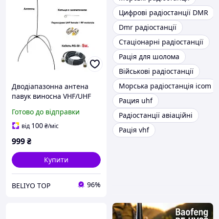
Цифрові радіостанції DMR
Dmr радіостанції
Стаціонарні радіостанції
Рація для шолома
Військові радіостанції
Морська радіостанція icom
Дводіапазонна антена
павук виносна VHF/UHF
Рация uhf
(кабель 5 м), Антена для
Готово до відправки
Радіостанції авіаційні
портативних
радіостанцій Motorola DP
100
від
₴
/міс
Рація vhf
999
₴
Купити
96%
BELIYO TOP