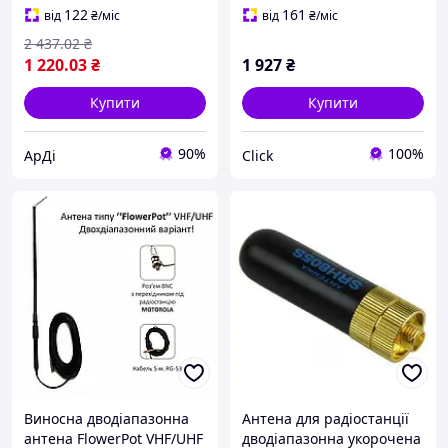
активного відпочинку та
на UHF VHF ЕMN_PS
122
161
від
₴
/міс
від
₴
/міс
зв'язку
2 437
.02
₴
1 220
.03
₴
1 927
₴
Купити
Купити
90%
100%
АрДі
Click
Виносна дводіапазонна
Антена для радіостанції
антена FlowerPot VHF/UHF
дводіапазонна укорочена