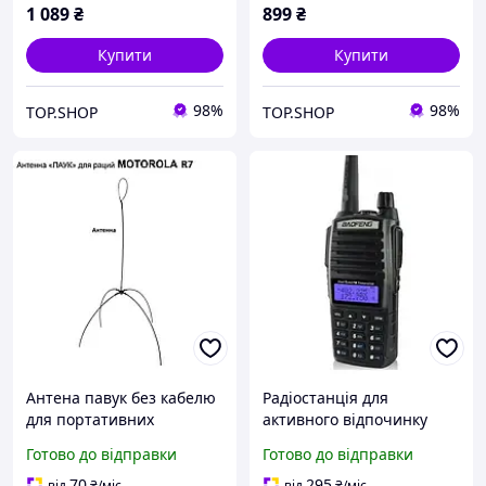
1 089
₴
899
₴
Купити
Купити
98%
98%
TOP.SHOP
TOP.SHOP
Антена павук без кабелю
Радіостанція для
для портативних
активного відпочинку
радіостанцій Motorola R7
Baofeng UV-82 5W, Li-ion,
Готово до відправки
Готово до відправки
Двохдіапазонна антена
UHF/VHF, чорна UDstore -
павук VHF/UHF
store-with-good-prices-
70
295
від
₴
/міс
від
₴
/міс