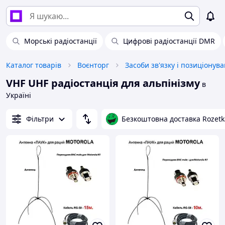
Морські радіостанції
Цифрові радіостанції DMR
Каталог товарів
Воєнторг
Засоби зв'язку і позиціонув
VHF UHF радіостанція для альпінізму
в
Україні
Фільтри
Безкоштовна доставка Rozetk