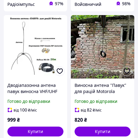
97%
98%
Радіоімпульс
Войовничий
Дводіапазонна антена
Виносна антена "Павук"
павук виносна VHF/UHF
для рацій Motorola
(кабель 20 м) Антена для
двохдіапазонна VHF та
Готово до відправки
Готово до відправки
портативних
UHF Для радіостанцій
радіостанцій рацій
Моторола 5 м
100
82
від
₴
/міс
від
₴
/міс
Motorola R7
999
₴
820
₴
Купити
Купити