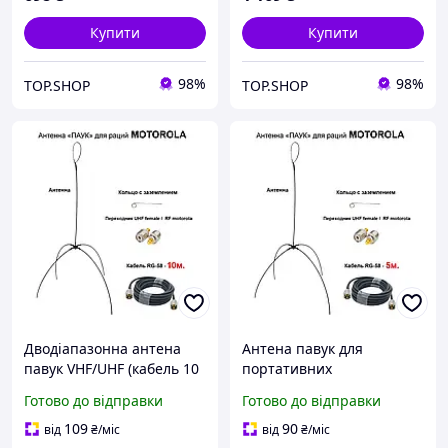
Купити
Купити
98%
98%
TOP.SHOP
TOP.SHOP
Дводіапазонна антена
Антена павук для
павук VHF/UHF (кабель 10
портативних
м), Антена для
радіостанцій Моторола
Готово до відправки
Готово до відправки
портативних
DP дводіапазонна антена
радіостанцій Motorola DP
павук VHF/UHF кабель 5м.
109
90
від
₴
/міс
від
₴
/міс