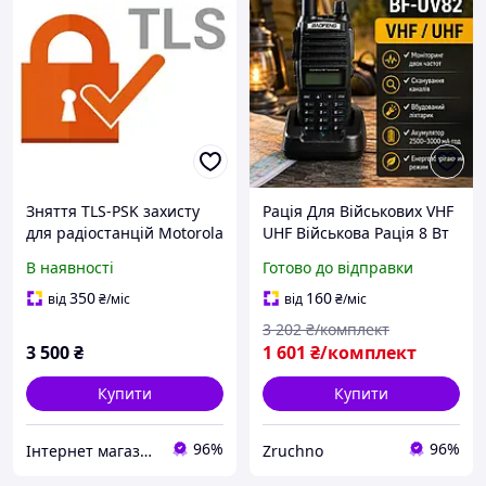
Зняття TLS-PSK захисту
Рація Для Військових VHF
для радіостанцій Motorola
UHF Військова Рація 8 Вт
R-серії r7, r7a, r7 nkp, fkp,
Портативна Радіостанція
В наявності
Готово до відправки
uhf, vhf
До 10 км Дводіапазонна
радіостанція для туризму
350
160
від
₴
/міс
від
₴
/міс
3 202
₴/комплект
3 500
₴
1 601
₴/комплект
Купити
Купити
96%
96%
Інтернет магазин Store7
Zruchno