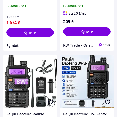
для радіостанцій Motorola
SRH805S VHF/UHF
В наявності
В наявності
з кабелем 5м
20
від
₴
/міс
1 800
₴
205
₴
1 674
₴
Купити
Купити
98%
RW Trade - Оптово-роздрібний інтернет-магазин
Bymbit
Рація Baofeng Walkie
Рація Baofeng UV-5R 5W