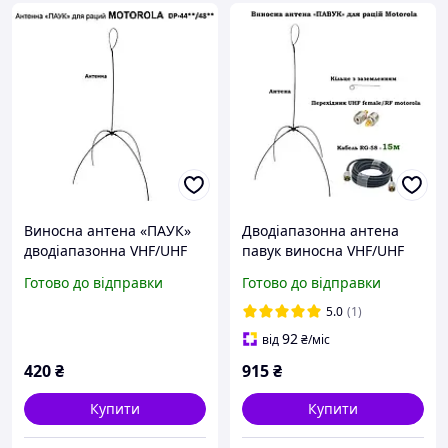
Виносна антена «ПАУК»
Дводіапазонна антена
дводіапазонна VHF/UHF
павук виносна VHF/UHF
антена для радіостанцій
(кабель 15 м) Антена для
Готово до відправки
Готово до відправки
Motorola (без кабелю)
портативних
радіостанцій рацій
5.0
(1)
Motorola R7
92
від
₴
/міс
420
₴
915
₴
Купити
Купити