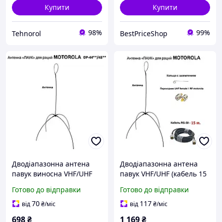
Купити
Купити
98%
99%
Tehnorol
BestPriceShop
Дводіапазонна антена
Дводіапазонна антена
павук виносна VHF/UHF
павук VHF/UHF (кабель 15
(без кабелю), Антена для
м), Антена для
Готово до відправки
Готово до відправки
радіостанцій Motorola DP
портативних
радіостанцій Motorola DP
70
117
від
₴
/міс
від
₴
/міс
698
₴
1 169
₴