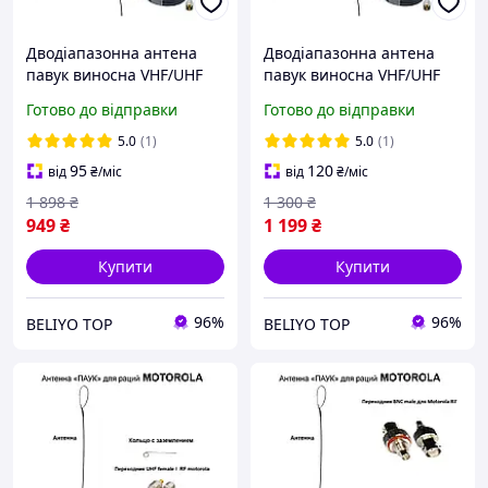
Дводіапазонна антена
Дводіапазонна антена
павук виносна VHF/UHF
павук виносна VHF/UHF
(кабель 15 м), Антена для
(кабель 10 м), Антена для
Готово до відправки
Готово до відправки
портативних
портативних
радіостанцій Motorola R7
радіостанцій Motorola R7
5.0
(1)
5.0
(1)
95
120
від
₴
/міс
від
₴
/міс
1 898
₴
1 300
₴
949
₴
1 199
₴
Купити
Купити
96%
96%
BELIYO TOP
BELIYO TOP