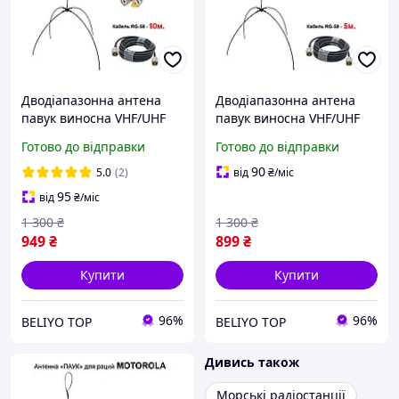
Дводіапазонна антена
Дводіапазонна антена
павук виносна VHF/UHF
павук виносна VHF/UHF
(кабель 10 м), Антена для
(кабель 5 м), Антена для
Готово до відправки
Готово до відправки
портативних
портативних
радіостанцій Motorola DP
радіостанцій Motorola R7
90
5.0
(2)
від
₴
/міс
95
від
₴
/міс
1 300
₴
1 300
₴
949
₴
899
₴
Купити
Купити
96%
96%
BELIYO TOP
BELIYO TOP
Дивись також
Морські радіостанції