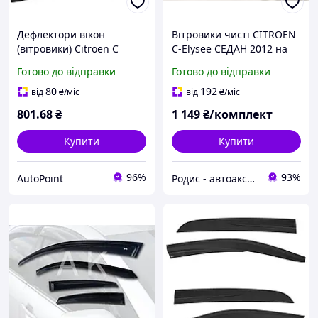
Дефлектори вікон
Вітровики чисті CITROEN
(вітровики) Citroen C
C-Elysee СЕДАН 2012 на
Elysee 2012-2023, 4шт,
скотчі - дефлектори вікон
Готово до відправки
Готово до відправки
SunPlex, седан, на скотчі
без написів Сітроен С
Елізе
80
192
від
₴
/міс
від
₴
/міс
801
.68
₴
1 149
₴/комплект
Купити
Купити
96%
93%
AutoPoint
Родис - автоаксессуары и запасные части