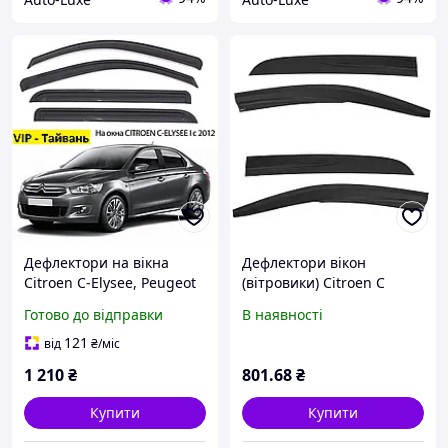
Дефлектори на вікна
Дефлектори вікон
Citroen C-Elysee, Peugeot
(вітровики) Citroen C
301 Седан 2013 -> (Скотч)
Elysee 2012-2023, 4шт,
Готово до відправки
В наявності
Вітровики вікон Ситроен
SunPlex, седан, на скотчі
Елейс, Пежо 301
121
від
₴
/міс
1 210
₴
801
.68
₴
Купити
Купити