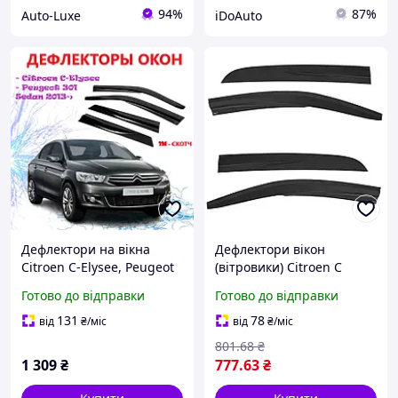
94%
87%
Auto-Luxe
iDoAuto
Дефлектори на вікна
Дефлектори вікон
Citroen C-Elysee, Peugeot
(вітровики) Citroen C
301 Седан 2013 -> (Скотч)
Elysee 2012-2023, 4шт,
Готово до відправки
Готово до відправки
Вітровики вікон Ситроен
SunPlex, седан, на скотчі
Елейс, Пежо 301
131
78
від
₴
/міс
від
₴
/міс
801
.68
₴
1 309
₴
777
.63
₴