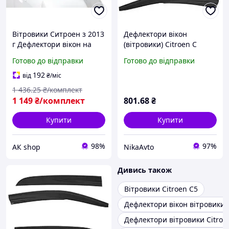
Вітровики Ситроен з 2013
Дефлектори вікон
г Дефлектори вікон на
(вітровики) Citroen C
Citroen C-Elysee з 2013 р.
Elysee 2012-2023, 4шт,
Готово до відправки
Готово до відправки
на скотчі ТЮНІНГ (4 шт.)
SunPlex, седан, на скотчі
192
від
₴
/міс
1 436
.25
₴/комплект
1 149
₴/комплект
801
.68
₴
Купити
Купити
98%
97%
АК shop
NikaAvto
Дивись також
Вітровики Citroen C5
Дефлектори вікон вітровики C
Дефлектори вітровики Citroen