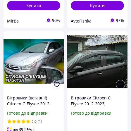
Купити
Купити
90%
97%
MirBa
AvtoFishka
Вітровики (вставні!)
Вітровики Citroen C-
Citroen C-Elysee 2012-
Elysee 2012-2023,
2023, дефлектори вікон
дефлектори вікон
Готово до відправки
Готово до відправки
Heko, 12257
Sunplex, SP-S-46
5.0
(1)
392
від
₴
/міс