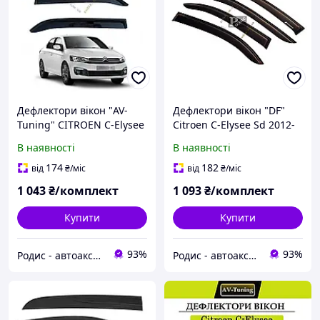
Дефлектори вікон "AV-
Дефлектори вікон "DF"
Tuning" CITROEN C-Elysee
Citroen C-Elysee Sd 2012-
Седан 2012 (на скотчі)
(на скотчі) Вітровики
В наявності
В наявності
вітровики Сітроен Елізе
Сітроен С-Еліс 2012-
174
182
від
₴
/міс
від
₴
/міс
1 043
₴/комплект
1 093
₴/комплект
Купити
Купити
93%
93%
Родис - автоаксессуары и запасные части
Родис - автоаксессуары и запасные части