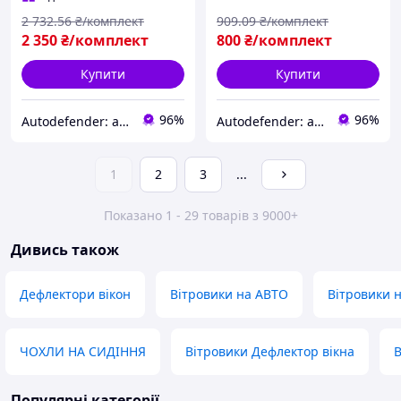
2 732
.56
₴/комплект
909
.09
₴/комплект
2 350
₴/комплект
800
₴/комплект
Купити
Купити
96%
96%
Autodefender: автоаксесуари, автозапчастини
Autodefender: автоаксесуари, автозапчастини
1
2
3
...
Показано 1 - 29 товарів з 9000+
Дивись також
Дефлектори вікон
Вітровики на АВТО
Вітровики н
ЧОХЛИ НА СИДІННЯ
Вітровики Дефлектор вікна
В
Популярні категорії