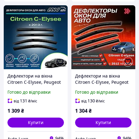
Дефлектори на вікна
Дефлектори на вікна
Citroen C-Elysee, Peugeot
Citroen C-Elysee, Peugeot
301 Седан 2013 -> (Скотч)
301 Седан 2013 -> (Скотч)
Готово до відправки
Готово до відправки
Вітровики вікон Ситроен
Вітровики вікон Ситроен
Елейс, Пежо 301
Елейс, Пежо 301
131
130
від
₴
/міс
від
₴
/міс
1 309
₴
1 304
₴
Купити
Купити
94%
94%
Auto-Luxe
Auto-Luxe