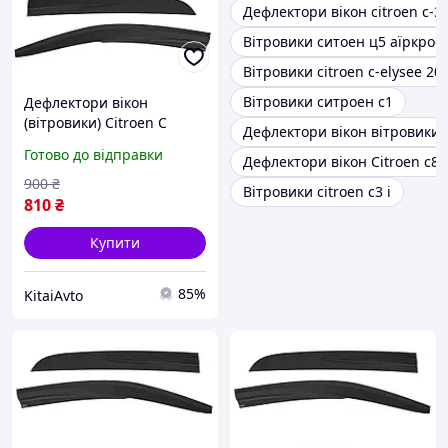
Дефлектори вікон citroen c-3
Вітровики ситоен ц5 аїркрос
Вітровики citroen c-elysee 20
Вітровики ситроен c1
Дефлектори вікон
(вітровики) Citroen C
Дефлектори вікон вітровики C
Elysee 2012-2023, 4шт,
Готово до відправки
Дефлектори вікон Citroen c8
SunPlex, седан, на скотчі
900
₴
Вітровики citroen c3 i
810
₴
Купити
85%
KitaiAvto