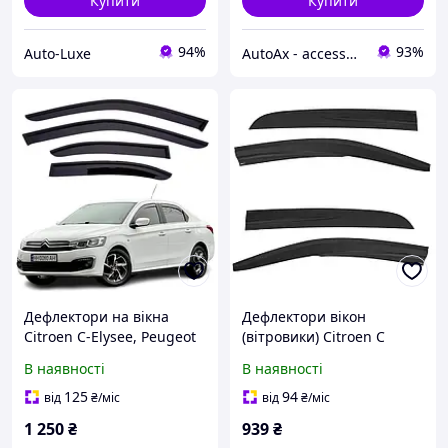
Купити
Купити
94%
93%
Auto-Luxe
AutoAx - accessory
Дефлектори на вікна
Дефлектори вікон
Citroen C-Elysee, Peugeot
(вітровики) Citroen C
301 Седан 2013 -> (Скотч)
Elysee 2012-2023, 4шт,
В наявності
В наявності
Вітровики вікон Ситроен
SunPlex, седан, на скотчі
Елейс, Пежо 301
125
94
від
₴
/міс
від
₴
/міс
1 250
₴
939
₴