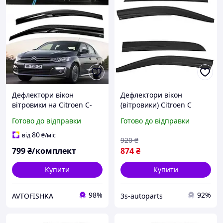
Дефлектори вікон
Дефлектори вікон
вітровики на Citroen C-
(вітровики) Citroen C
Elysee, Peugeot 301 седан
Elysee 2012-2023, 4шт,
Готово до відправки
Готово до відправки
2013- (скотч) Sunplex
SunPlex, седан, на скотчі
80
від
₴
/міс
920
₴
799
₴/комплект
874
₴
Купити
Купити
98%
92%
AVTOFISHKA
3s-autoparts