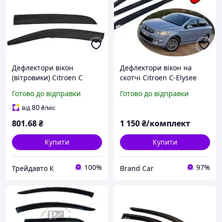
Дефлектори вікон
Дефлектори вікон на
(вітровики) Citroen C
скотчі Citroen C-Elysee
Elysee 2012-2023, 4шт,
седан 2013-2025
Готово до відправки
Готово до відправки
SunPlex, седан, на скотчі
вітровики AVTM
80
від
₴
/міс
801
.68
₴
1 150
₴/комплект
Купити
Купити
100%
97%
Трейдавто К
Brand Car