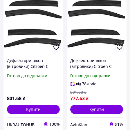
Дефлектори вікон
Дефлектори вікон
(вітровики) Citroen C
(вітровики) Citroen C
Elysee 2012-2023, 4шт,
Elysee 2012-2023, 4шт,
Готово до відправки
Готово до відправки
SunPlex, седан, на скотчі
SunPlex, седан, на скотчі
78
від
₴
/міс
801
.68
₴
801
.68
₴
777
.63
₴
Купити
Купити
100%
91%
UKRAUTOHUB
AvtoKlan