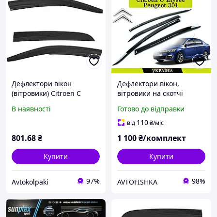
Дефлектори вікон
Дефлектори вікон,
(вітровики) Citroen C
вітровики на скотчі
Elysee 2012-2023, 4 шт.,
Citroen C-Elysee, Peugeot
В наявності
Готово до відправки
SunPlex, седан, на скотчі
301 седан 2013- AV-Tuning
110
від
₴
/міс
801
.68
₴
1 100
₴/комплект
Купити
Купити
97%
98%
Avtokolpaki
AVTOFISHKA