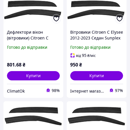
Дефлектори вікон
Вітровики Citroen C Elysee
(вітровики) Citroen C
2012-2023 Седан Sunplex
Elysee 2012-2023, 4шт,
4Шт На Скотчі
Готово до відправки
Готово до відправки
SunPlex, седан, на скотчі
95
від
₴
/міс
801
.68
₴
950
₴
Купити
Купити
98%
97%
ClimatOk
Інтернет магазин "Тюн-Авто"