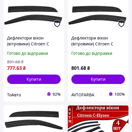
Дефлектори вікон
Дефлектори вікон
(вітровики) Citroen C
(вітровики) Citroen C
Elysee 2012-2023, 4шт,
Elysee 2012-2023, 4шт,
Готово до відправки
Готово до відправки
SunPlex, седан, на скотчі
SunPlex, седан, на скотчі
801
.68
₴
777
.63
₴
801
.68
₴
Купити
Купити
92%
100%
ТоАвто
AVTOFARBA