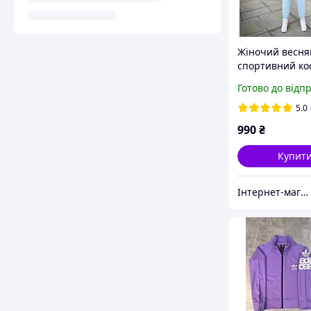
Жіночий весн
спортивний к
худі на блискав
Готово до відп
штани розміри
5.0
990
₴
Купит
Інтернет-магазин одягу та взуття KedON