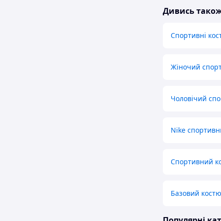
Дивись тако
Спортивні кос
Жіночий спорт
Чоловічий спо
Nike спортивн
Спортивний ко
Базовий костю
Популярні кат