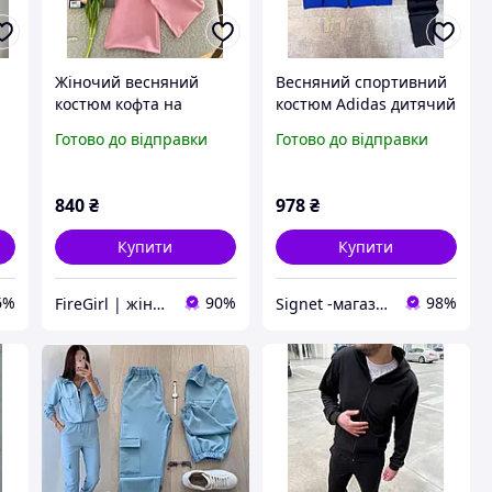
Жіночий весняний
Весняний спортивний
костюм кофта на
костюм Adidas дитячий
блискавці з довгим
на блискавці
Готово до відправки
Готово до відправки
и
рукавом штани
палаццо вільного крою
840
₴
978
₴
Купити
Купити
6%
90%
98%
FireGirl | жіночий одяг
Signet -магазин для всієї родини