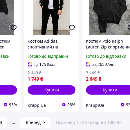
остюм
Костюм Adidas
Костюм Polo Ralph
ren
спортивний на
Lauren Zip спортивн
няний
блискавці чоловічий
чоловічий весняний
равки
Готово до відправки
Готово до відправки
скавці
весняний осінній
осінній на блискавці
рен
адідас чорний
чорний
175
265
від
₴
/міс
від
₴
/міс
2 449
₴
3 449
₴
1 749
₴
2 649
₴
и
Купити
Купити
93%
93%
9
KrappiUa
KrappiUa
3
...
Вперед
Показано 1 - 29 товарів з 10000+