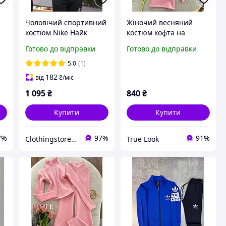
Чоловічий спортивний
Жіночий весняний
костюм Nike Найк
костюм кофта на
весняний 3 кольори
блискавці з довгим
Готово до відправки
Готово до відправки
кофта та штани на
рукавом штани
блискавці з
палаццо вільного крою
5.0
(1)
капюшоном
182
від
₴
/міс
1 095
₴
840
₴
Купити
Купити
7%
97%
91%
Сlothingstore - стиль та комфорт.
True Look