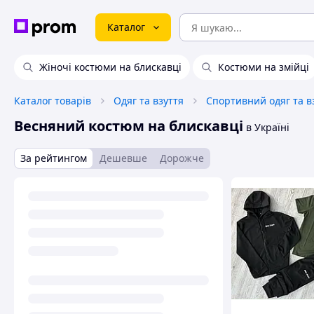
Каталог
Жіночі костюми на блискавці
Костюми на змійці
Каталог товарів
Одяг та взуття
Спортивний одяг та в
Весняний костюм на блискавці
в Україні
За рейтингом
Дешевше
Дорожче