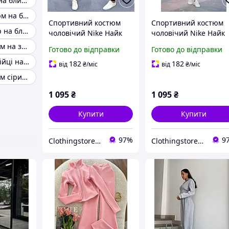
Костюм кофта на блискавці та прямі штани
Бежевий костюм на блискавці
Спортивний костюм
Спортивний костюм
Костюм бомбер на блискавці та штани
чоловічий Nike Найк
чоловічий Nike Найк
весняний 3 кольори
весняний 3 кольори
Жіночий костюм на змійці коричневий
Готово до відправки
Готово до відправки
кофта та штани на
кофта та штани на
Костюми на змійці на весняну
блискавці
блискавці з
182
182
від
₴
/міс
від
₴
/міс
капюшоном
Жіночий костюм сірий зі змійкою
1 095
₴
1 095
₴
Купити
Купити
97%
9
Сlothingstore - стиль та комфорт.
Сlothingstore - стиль та комфорт.