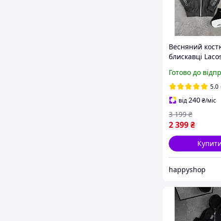
Весняний кост
блискавці Laco
лампас унісекс
Готово до відп
комплект кофта
капюшона шт
5.0
Лакоста + 2 па
240
від
₴
/міс
шкарпеток
3 199
₴
2 399
₴
Купит
happyshop