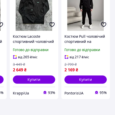
Костюм Lacoste
Костюм Pull чоловічий
ий
спортивний чоловічий
спортивний на
весняний осінній на
блискавці весняний
Готово до відправки
Готово до відправки
блискавці чорний
осінній кофта штани
чорний
265
217
від
₴
/міс
від
₴
/міс
3 449
₴
2 799
₴
2 649
₴
2 169
₴
Купити
Купити
3%
93%
95%
KrappiUa
PontorisUA