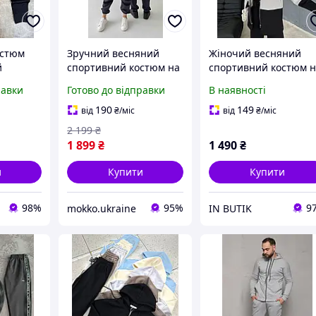
остюм
Зручний весняний
Жіночий весняний
й
спортивний костюм на
спортивний костюм 
лискавці
блискавці Adidas
блискавці. Розміри: 4
равки
Готово до відправки
В наявності
14 років
унісекс базовий
44, 46-48. Колір: як на
комплект зіп-худі та
фото.
190
149
від
₴
/міс
від
₴
/міс
штани Адідас
2 199
₴
1 899
₴
1 490
₴
и
Купити
Купити
98%
95%
9
mokko.ukraine
IN BUTIK