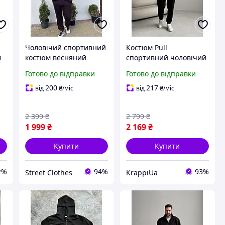
Чоловічий спортивний
Костюм Pull
м
костюм весняний
спортивний чоловічий
 -
осінній на блискавці
на блискавці весняний
Готово до відправки
Готово до відправки
Saddy чорний
осінній кофта штани
чорний
200
217
від
₴
/міс
від
₴
/міс
й
2 399
₴
2 799
₴
1 999
₴
2 169
₴
Купити
Купити
2%
94%
93%
Street Clothes
KrappiUa