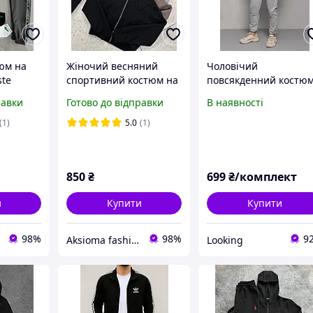
юм на
Жіночий весняний
Чоловічий
ste
спортивний костюм на
повсякденний костю
 тонкий
блискавці
Cosmo світло-сірий (S
равки
Готово до відправки
В наявності
 без
XXL) трикотаж
ани
Весняний костюм на
(1)
5.0
(1)
ри
блискавці однотонни
850
₴
699
₴/комплект
и
Купити
Купити
98%
98%
9
Aksioma fashion
Looking