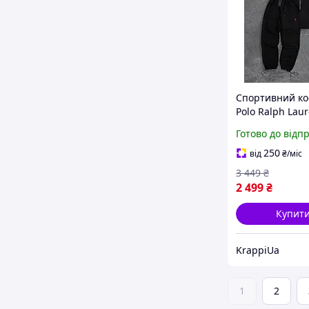
Спортивний к
Polo Ralph Lau
чоловічий вес
Готово до відп
осінній на бли
Поло Ральф Ло
250
від
₴
/міс
чорний
3 449
₴
2 499
₴
Купит
KrappiUa
1
2