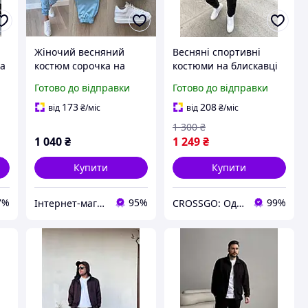
Жіночий весняний
Весняні спортивні
на
костюм сорочка на
костюми на блискавці
2-
блискавці та штани з
LK-10777
Готово до відправки
Готово до відправки
джинс-бенгаліну з
накладними кишенями
173
208
від
₴
/міс
від
₴
/міс
розміри 42-48
1 300
₴
1 040
₴
1 249
₴
Купити
Купити
7%
95%
99%
Інтернет-магазин одягу та взуття KedON
CROSSGO: Одяг та взуття для динамічного життя