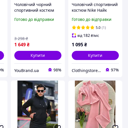
Чоловічий чорний
Чоловічий спортивний
спортивний костюм
костюм Nike Найк
Palm Angels 3в1 осінній
весняний 3 кольори
Готово до відправки
Готово до відправки
весняний, Костюм
кофта та штани на
ою
Палм Ангелс на
блискавці
5.0
(1)
блискавці + хакі
182
від
₴
/міс
3 298
₴
Футболка ambsdr
1 649
₴
1 095
₴
Купити
Купити
0%
98%
97%
YouBrand.ua
Сlothingstore - стиль та комфорт.