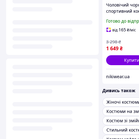
Чоловічий чор
спортивний к
Palm Angels 3в
Готово до відп
весняний, Кос
Палм Ангелс н
165
від
₴
/міс
блискавці + хак
3 298
₴
Футболка
1 649
₴
Купит
nikiwear.ua
Дивись також
Костюми на зм