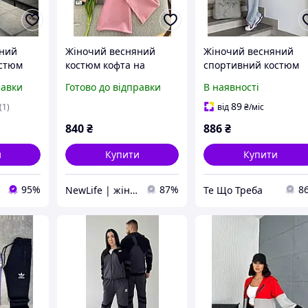
яний
Жіночий весняний
Жіночий весняний
остюм
костюм кофта на
спортивний костюм
ці та
блискавці з довгим
кофта на блискавці з
равки
Готово до відправки
В наявності
 42-52
рукавом штани
капюшоном та штан
палаццо вільного крою
89
(1)
від
₴
/міс
840
₴
886
₴
и
Купити
Купити
95%
87%
8
NewLife | жіночий одяг
Те Що Треба