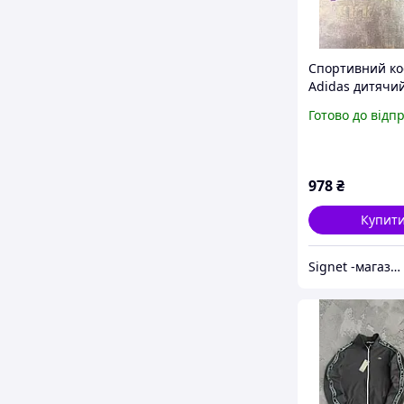
Cпортивний к
Adidas дитячи
весняний на б
Готово до відп
для дівчаток 6-
978
₴
Купит
Signet -магазин для всієї родини