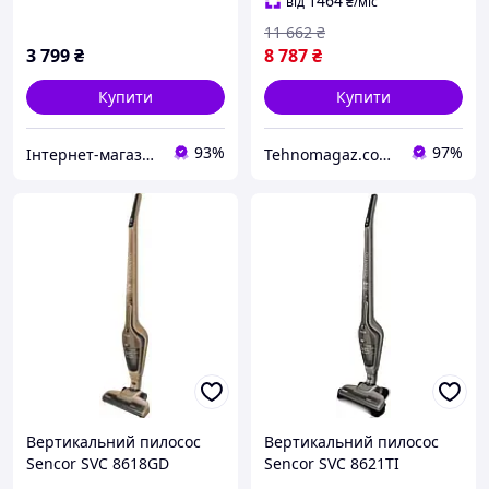
1464
від
₴
/міс
11 662
₴
3 799
₴
8 787
₴
Купити
Купити
93%
97%
Інтернет-магазин Eltech
Tehnomagaz.com.ua - це передовий інтернет-магазин, спеціалізуючийся на продажу техніки
Вертикальний пилосос
Вертикальний пилосос
Sencor SVC 8618GD
Sencor SVC 8621TI