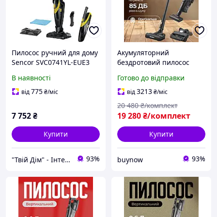
Пилосос ручний для дому
Акумуляторний
Sencor SVC0741YL-EUE3
бездротовий пилосос
SENCOR Ручні
В наявності
Готово до відправки
вертикальні пилососи для
сухого та вологого
775
3213
від
₴
/міс
від
₴
/міс
прибирання 500 Вт 0.6 л
20 480
₴/комплект
7 752
₴
19 280
₴/комплект
Купити
Купити
93%
93%
"Твій Дім" - Інтернет-гіпермаркет
buynow