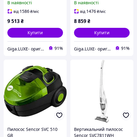
В наявності
В наявності
1586
1476
від
₴
/міс
від
₴
/міс
9 513
₴
8 859
₴
Купити
Купити
91%
91%
Giga.LUXE- оригінальна техніка
Giga.LUXE- оригінальна техніка
Пилосос Sencor SVC 510
Вертикальний пилосос
GR
Sencor SVC7811WH