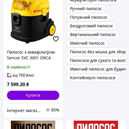
Ручний пилосос
Потужний пилосос
Бездротовий пилосос
Вертикальний пилосос
Миючий пилосос
Пилосос без мішка для збору
Пилосос з аквафільтром
Sencor SVC 3001 ORCA
Пилососи для сухого та воло
В наявності
Миючий пилосос для будинк
760
від
₴
/міс
Контейнерні пилососи
7 599
.20
₴
Купити
85%
Інтернет магазин TopTV