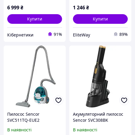
6 999
₴
1 246
₴
Купити
Купити
91%
89%
Кібернетики
EliteWay
Пилосос Sencor
Акумуляторний пилосос
SVC511TQ-EUE2
Sencor SVC308BK
В наявності
В наявності