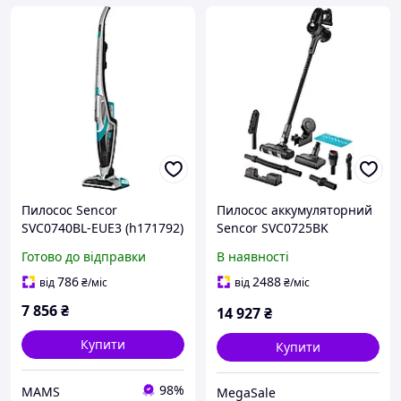
Пилосос Sencor
Пилосос аккумуляторний
SVC0740BL-EUE3 (h171792)
Sencor SVC0725BK
Готово до відправки
В наявності
786
2488
від
₴
/міс
від
₴
/міс
7 856
₴
14 927
₴
Купити
Купити
98%
MAMS
MegaSale