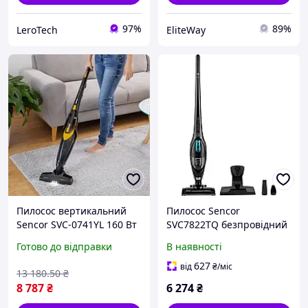
97%
89%
LeroTech
EliteWay
Пилосос вертикальний
Пилосос Sencor
Sencor SVС-0741YL 160 Вт
SVC7822TQ безпровідний
fresh
220 Вт
Готово до відправки
В наявності
627
від
₴
/міс
13 180
.50
₴
8 787
₴
6 274
₴