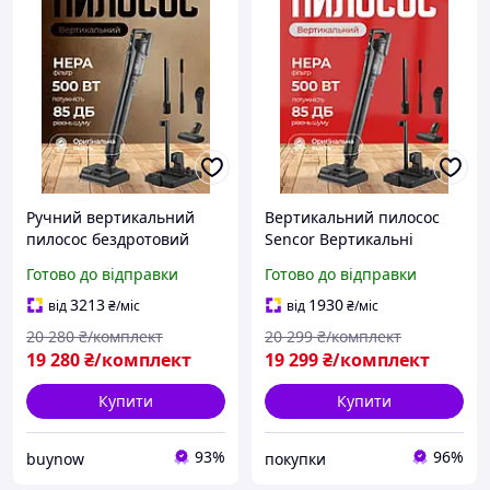
Ручний вертикальний
Вертикальний пилосос
пилосос бездротовий
Sencor Вертикальні
Sencor Вертикальні
акумуляторні пилососи
Готово до відправки
Готово до відправки
акумуляторні пилососи
500 Вт Акумуляторний
для сухого та вологого
пилосос для сухого та
3213
1930
від
₴
/міс
від
₴
/міс
прибирання 500 Вт
вологого прибирання 30
20 280
₴/комплект
20 299
₴/комплект
хв
19 280
₴/комплект
19 299
₴/комплект
Купити
Купити
93%
96%
buynow
покупки