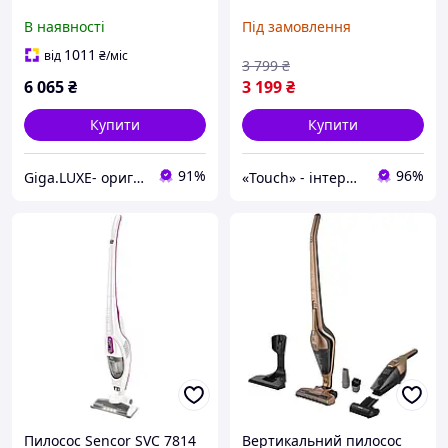
[106207]
В наявності
Під замовлення
1011
від
₴
/міс
3 799
₴
6 065
₴
3 199
₴
Купити
Купити
91%
96%
Giga.LUXE- оригінальна техніка
«Touch» - інтернет-магазин електроніки та гаджетів
Пилосос Sencor SVC 7814
Вертикальний пилосос