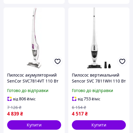
Пилосос акумуляторний
Пилосос вертикальний
SenCor SVС7814VT 110 Вт
Sencor SVC 7811WH 110 Вт
mayak
picnic
Готово до відправки
Готово до відправки
806
753
від
₴
/міс
від
₴
/міс
7 126
₴
6 154
₴
4 839
₴
4 517
₴
Купити
Купити