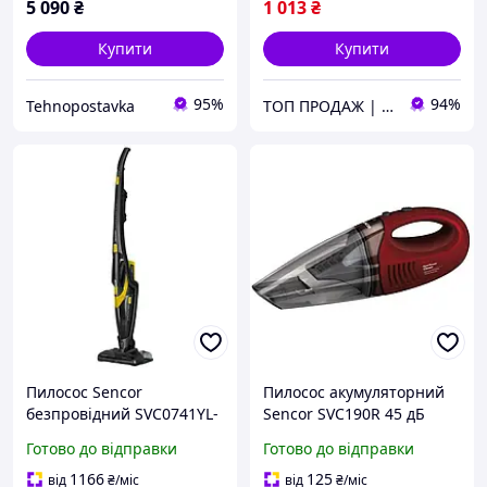
5 090
₴
1 013
₴
Купити
Купити
95%
94%
Tehnopostavka
ТОП ПРОДАЖ | Інтернет-супермаркет «NUKLEON»
Пилосос Sencor
Пилосос акумуляторний
безпровідний SVC0741YL-
Sencor SVC190R 45 дБ
EUE3
picnic
Готово до відправки
Готово до відправки
1166
125
від
₴
/міс
від
₴
/міс