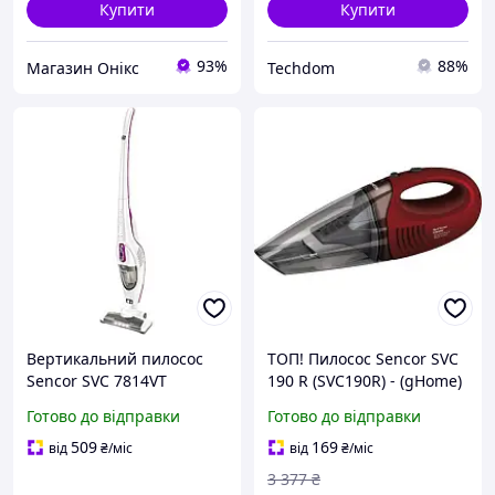
Купити
Купити
93%
88%
Магазин Онікс
Techdom
Вертикальний пилосос
ТОП! Пилосос Sencor SVC
Sencor SVC 7814VT
190 R (SVC190R) - (gHome)
Готово до відправки
Готово до відправки
509
169
від
₴
/міс
від
₴
/міс
3 377
₴