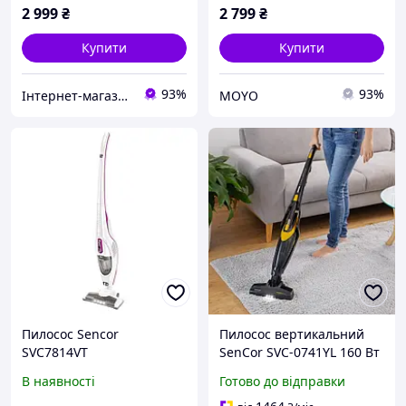
2 999
₴
2 799
₴
Купити
Купити
93%
93%
Інтернет-магазин Eltech
MOYO
Пилосос Sencor
Пилосос вертикальний
SVC7814VT
SenСor SVС-0741YL 160 Вт
висока якість
В наявності
Готово до відправки