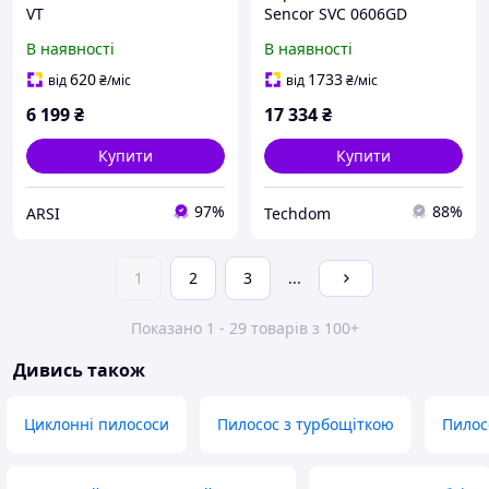
VT
Sencor SVC 0606GD
В наявності
В наявності
620
1733
від
₴
/міс
від
₴
/міс
6 199
₴
17 334
₴
Купити
Купити
97%
88%
ARSI
Techdom
1
2
3
...
Показано 1 - 29 товарів з 100+
Дивись також
Циклонні пилососи
Пилосос з турбощіткою
Пилос