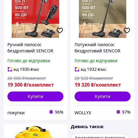
Ручний пилосос
Потужний пилосос
бездротовий SENCOR
бездротовий SENCOR
Пилососи акумуляторні
Пилососи акумуляторні
Готово до відправки
Готово до відправки
500 Вт Акумуляторний
бездротові для сухого та
пилосос для сухого та
вологого прибирання 500
1930
1932
від
₴
/міс
від
₴
/міс
вологого прибирання
Вт Led-підсвітка
20 500
₴/комплект
20 520
₴/комплект
Led-підсвіт
19 300
₴/комплект
19 320
₴/комплект
Купити
Купити
96%
97%
покупки
WOLLYX
Дивись також
Акумуляторні пилососи