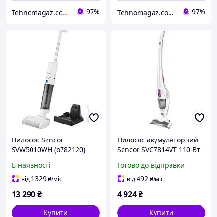
97%
97%
Tehnomagaz.com.ua - це передовий інтернет-магазин, спеціалізуючийся на продажу техніки
Tehnomagaz.com.ua - це передовий інтернет-магазин, спеціалізуючийся на продажу техніки
Пилосос Sencor
Пилосос акумуляторний
SVW5010WH (o782120)
Sencor SVС7814VT 110 Вт
garage
В наявності
Готово до відправки
1329
492
від
₴
/міс
від
₴
/міс
13 290
₴
4 924
₴
Купити
Купити