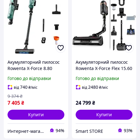
Акумуляторний пилосос
Акумуляторний пилосос
Rowenta X-Force 8.80
Rowenta X-Force Flex 15.60
Allergy RH1831E0
Aqua RH99G1WO
Готово до відправки
Готово до відправки
740
2480
від
₴
/міс
від
₴
/міс
9 374
₴
7 405
₴
24 799
₴
Купити
Купити
94%
93%
Интернет-магазин BoomMarket
Smart STORE