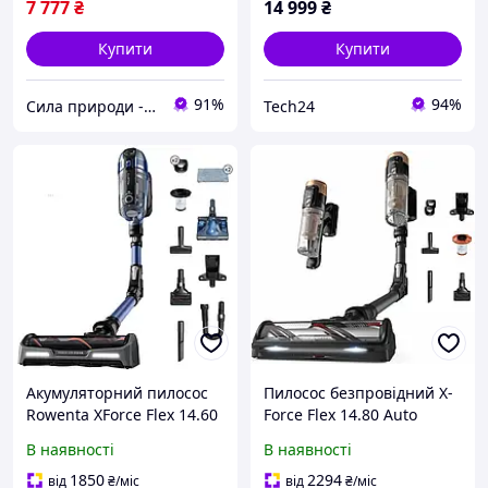
7 777
₴
14 999
₴
Купити
Купити
91%
94%
Сила природи - Здорова Родина
Tech24
Акумуляторний пилосос
Пилосос безпровідний X-
Rowenta XForce Flex 14.60
Force Flex 14.80 Auto
Auto Aqua RH99C0WO
Animal, 240Вт, конт пил
В наявності
В наявності
-0.65л, автон. робота д
ROWENTA CL0166816
1850
2294
від
₴
/міс
від
₴
/міс