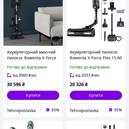
Акумуляторний миючий
Акумуляторний пилосос
пилосос Rowenta X-Force
Rowenta X-Force Flex 15.60
Flex 16.60 Aqua Animal
Aqua RH99G1WO
Готово до відправки
Готово до відправки
RH9CD9E0
3060
2033
від
₴
/міс
від
₴
/міс
30 596
₴
20 326
₴
Купити
Купити
95%
95%
Tehnopostavka
Tehnopostavka