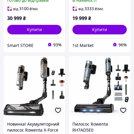
Готово до відправки
В наявності
3100
3333
від
₴
/міс
від
₴
/міс
30 999
₴
19 999
₴
Купити
Купити
93%
96%
Smart STORE
1st Market
Hoвинкa! Акумуляторний
Пилосос Rowenta
пилосос Rowenta X-Force
RH7AD5E0