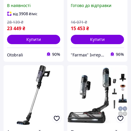
Flex 14.80 Auto Animal
В наявності
Готово до відправки
RH9B74WO. Oфіційнa
гapaнтiя! TechnoDelis
3908
від
₴
/міс
28 139
₴
16 071
₴
23 449
₴
15 453
₴
Купити
Купити
90%
96%
Otobrali
"Farmax" Інтернет-магазин комп'ютерної та побутової техніки