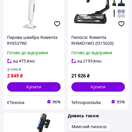
Парова швабра Rowenta
Пилосос Rowenta
RY6537WI
RH9AD1WO (t515020)
Готово до відправки
Готово до відправки
475
2193
від
₴
/міс
від
₴
/міс
3 199
₴
2 849
₴
21 926
₴
Купити
Купити
96%
95%
ЄТехніка
Tehnopostavka
Дивись також
Миючий пилосос