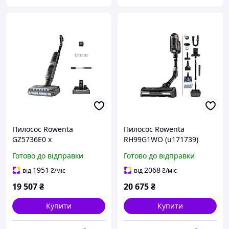
Пилосос Rowenta
Пилосос Rowenta
GZ5736E0 x
RH99G1WO (u171739)
Готово до відправки
Готово до відправки
1951
2068
від
₴
/міс
від
₴
/міс
19 507
₴
20 675
₴
Купити
Купити