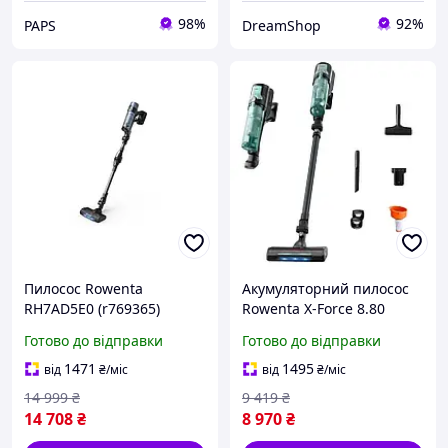
98%
92%
PAPS
DreamShop
Пилосос Rowenta
Акумуляторний пилосос
RH7AD5E0 (r769365)
Rowenta X-Force 8.80
Allergy RH1831E0
Готово до відправки
Готово до відправки
1471
1495
від
₴
/міс
від
₴
/міс
14 999
₴
9 419
₴
14 708
₴
8 970
₴