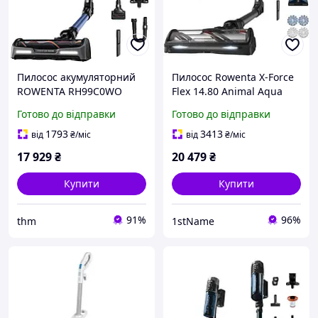
Пилосос акумуляторний
Пилосос Rowenta X-Force
ROWENTA RH99C0WO
Flex 14.80 Animal Aqua
RH9BC1WO Blue
Готово до відправки
Готово до відправки
1793
3413
від
₴
/міс
від
₴
/міс
17 929
₴
20 479
₴
Купити
Купити
91%
96%
thm
1stName