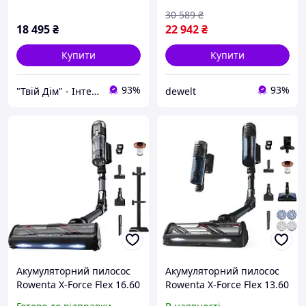
30 589
₴
18 495
₴
22 942
₴
Купити
Купити
93%
93%
"Твій Дім" - Інтернет-гіпермаркет
dewelt
Акумуляторний пилосос
Акумуляторний пилосос
Rowenta X-Force Flex 16.60
Rowenta X-Force Flex 13.60
Animal RH9C71E0 ( 26508 )
Animal Aqua RH9AD1WO