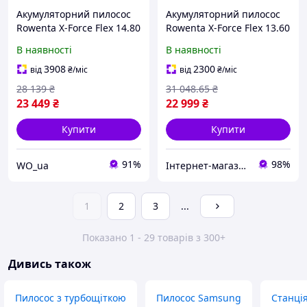
Акумуляторний пилосос
Акумуляторний пилосос
Rowenta X-Force Flex 14.80
Rowenta X-Force Flex 13.60
Auto Animal RH9B74WO
Animal Aqua RH9AD1WO
В наявності
В наявності
3908
2300
від
₴
/міс
від
₴
/міс
28 139
₴
31 048
.65
₴
23 449
₴
22 999
₴
Купити
Купити
91%
98%
WO_ua
Інтернет-магазин yourprice
1
2
3
...
Показано 1 - 29 товарів з 300+
Дивись також
Пилосос з турбощіткою
Пилосос Samsung
Станці