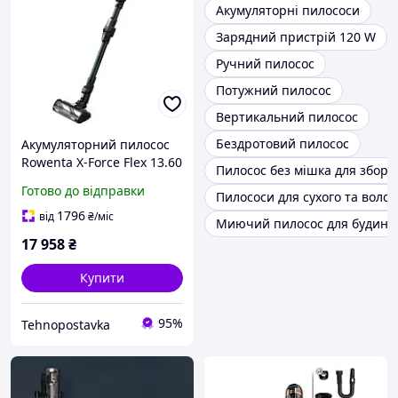
Акумуляторні пилососи
Зарядний пристрій 120 W
Ручний пилосос
Потужний пилосос
Вертикальний пилосос
Бездротовий пилосос
Акумуляторний пилосос
Rowenta X-Force Flex 13.60
Пилосос без мішка для збору
Animal Aqua RH9AD1WO
Готово до відправки
Пилососи для сухого та воло
Гарантія
1796
від
₴
/міс
Миючий пилосос для будинк
17 958
₴
Купити
95%
Tehnopostavka