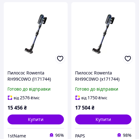
Пилосос Rowenta
Пилосос Rowenta
RH99C0WO (l171744)
RH99C0WO (x171744)
Готово до відправки
Готово до відправки
2576
1750
від
₴
/міс
від
₴
/міс
15 456
₴
17 504
₴
Купити
Купити
96%
98%
1stName
PAPS