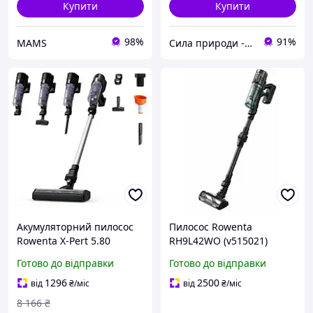
Купити
Купити
98%
91%
MAMS
Сила природи - Здорова Родина
Акумуляторний пилосос
Пилосос Rowenta
Rowenta X-Pert 5.80
RH9L42WO (v515021)
RH5A31E0
Готово до відправки
Готово до відправки
1296
2500
від
₴
/міс
від
₴
/міс
8 166
₴