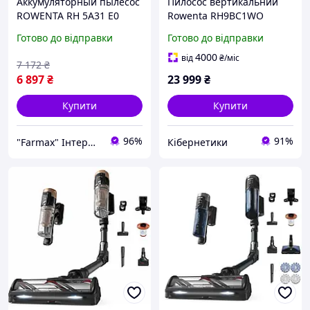
Аккумуляторный пылесос
Пилосос вертикальний
ROWENTA RH 5A31 E0
Rowenta RH9BC1WO
(RH5A31E0)
Готово до відправки
Готово до відправки
4000
від
₴
/міс
7 172
₴
6 897
₴
23 999
₴
Купити
Купити
96%
91%
"Farmax" Інтернет-магазин комп'ютерної та побутової техніки
Кібернетики