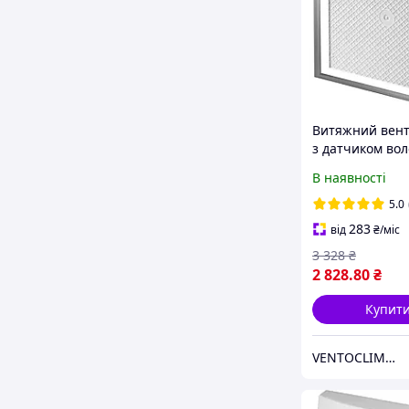
Витяжний вен
з датчиком воло
таймером Awe
В наявності
System+ KWS-P
під плитку
5.0
283
від
₴
/міс
3 328
₴
2 828
.80
₴
Купит
VENTOCLIMATE