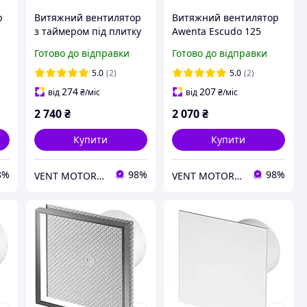
р
Витяжний вентилятор
Витяжний вентилятор
і
з таймером під плитку
Awenta Escudo 125
ta
Awenta 125
білий
Готово до відправки
Готово до відправки
5.0
(2)
5.0
(2)
274
207
від
₴
/міс
від
₴
/міс
2 740
₴
2 070
₴
Купити
Купити
8%
98%
98%
VENT MOTOR - магазин вентиляції
VENT MOTOR - магазин вентиляції