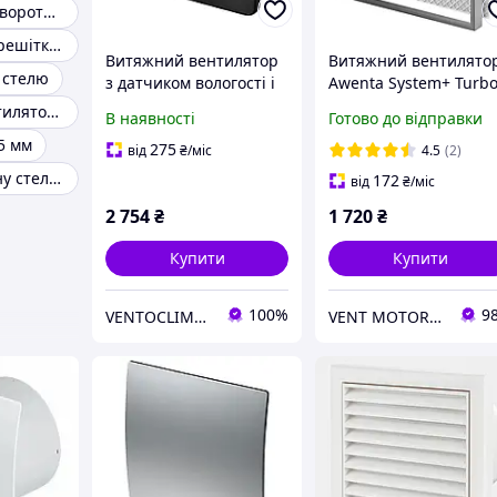
Вентилятор з зворотним клапаном
Вентиляційна решітка 150
Витяжний вентилятор
Витяжний вентилято
 стелю
з датчиком вологості і
Awenta System+ Turb
таймером Awenta
100 під плитку
Витяжний вентилятор для кухні
В наявності
Готово до відправки
System+ KWS 100 CZ
5 мм
Чорний
275
від
₴
/міс
4.5
(2)
Витяжка у ванну стельова
172
від
₴
/міс
2 754
₴
1 720
₴
Купити
Купити
100%
9
VENTOCLIMATE
VENT MOTOR - магазин вентиляції