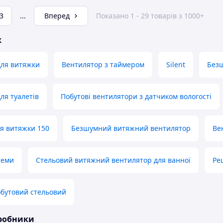
3
...
Вперед
Показано 1 - 29 товарів з 1000+
ж
для витяжки
Вентилятор з таймером
Silent
Безш
ля туалетів
Побутові вентилятори з датчиком вологості
я витяжки 150
Безшумний витяжний вентилятор
Ве
теми
Стельовий витяжний вентилятор для ванної
Ре
бутовий стельовий
иробники