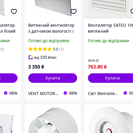
тилятор
Витяжний вентилятор
Вентилятор SATEO 10
л білий
з датчиком вологості і
витяжний
+ Turbo
таймером овал срібло
равки
Готово до відправки
Готово до відправки
им
сатинове Awenta
System+ 125
(1)
5.0
(1)
335
від
₴
/міс
804
₴
3 350
₴
763
.80
₴
и
Купити
Купити
98%
98%
9
VENT MOTOR - магазин вентиляції
Світ Вентиляції