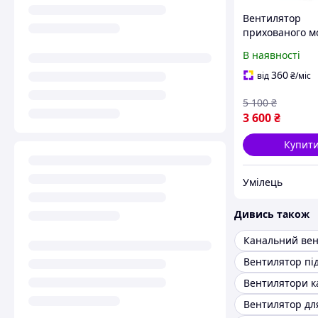
Вентилятор
прихованого м
під плитку 125
В наявності
ЧОРНИЙ, ЗАОК
КУТИ на підши
360
від
₴
/міс
5 100
₴
3 600
₴
Купит
Умілець
Дивись також
Канальний ве
Вентилятор пі
Вентилятор дл