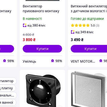
Вентилятор
Витяжний вентилято
онтажу
прихованого монтажу
з датчиком вологості 
 мм
під плитку 100мм
таймером білий Awen
В наявності
Готово до відправки
РУГЛЕНІ
БІЛИЙ ЗАОКРУГЛЕНІ
System+ 125 зі
пнику
КУТИ
зворотним клапаном
380
від
₴
/міс
5.0
(3)
349
від
₴
/міс
4 800
₴
3 800
₴
3 490
₴
и
Купити
Купити
98%
98%
9
Умілець
VENT MOTOR - магазин вентиляції
нтилятор
д плитку
Вентилятори канальні 100
я ванної