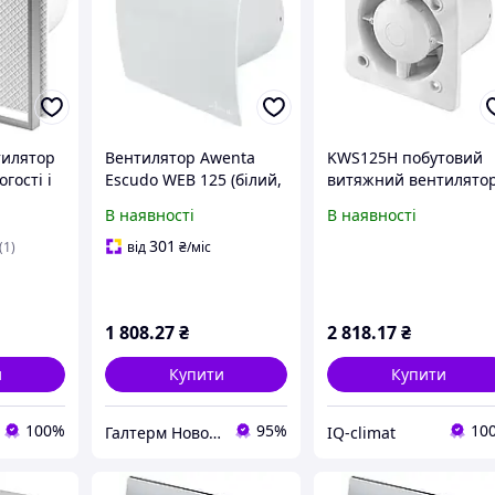
тилятор
Вентилятор Awenta
KWS125H побутовий
гості і
Escudo WEB 125 (білий,
витяжний вентилято
nta
з клемною колодкою,
з датчиком вологості 
В наявності
В наявності
I 100Н
95м.куб/год., 13Вт,
таймером вимкнення
37дБ)
Awenta Silent, серії
301
(1)
від
₴
/міс
System+, 145 м³/год.
1 808
.27
₴
2 818
.17
₴
и
Купити
Купити
100%
95%
10
Галтерм Новояворівськ. Сантехніка, опалення, водопостачання.
IQ-climat