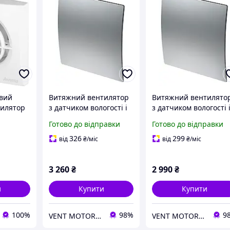
вий
Витяжний вентилятор
Витяжний вентилято
тилятор
з датчиком вологості і
з датчиком вологості 
ABIO, 90
таймером овал сатин
таймером овал сатин
Готово до відправки
Готово до відправки
Awenta System+ 100
Awenta System+ 100
зворотний клапан
326
299
від
₴
/міс
від
₴
/міс
3 260
₴
2 990
₴
и
Купити
Купити
100%
98%
9
VENT MOTOR - магазин вентиляції
VENT MOTOR - магазин вентиляції