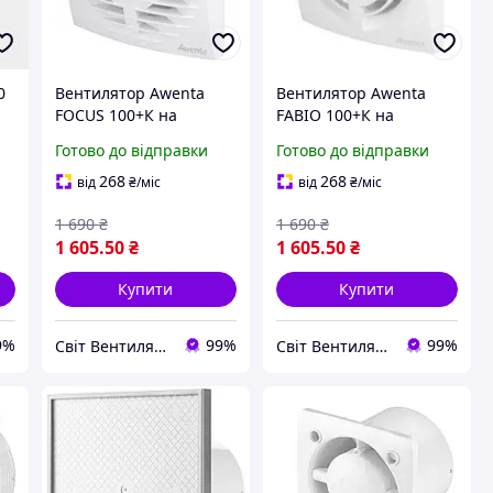
0
Вентилятор Awenta
Вентилятор Awenta
FOCUS 100+К на
FABIO 100+К на
підшипниках та
підшипниках та
Готово до відправки
Готово до відправки
зворотним клапаном
зворотним клапаном
268
268
від
₴
/міс
від
₴
/міс
1 690
₴
1 690
₴
1 605
.50
₴
1 605
.50
₴
Купити
Купити
9%
99%
99%
Світ Вентиляції
Світ Вентиляції