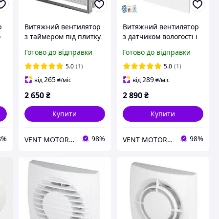
р
Витяжний вентилятор
Витяжний вентилятор
o
з таймером під плитку
з датчиком вологості і
Awenta 100 зі
таймером білий Awenta
Готово до відправки
Готово до відправки
зворотним клапаном
Turbo 100 зі зворотним
клапаном
5.0
(1)
5.0
(1)
265
289
від
₴
/міс
від
₴
/міс
2 650
₴
2 890
₴
Купити
Купити
8%
98%
98%
VENT MOTOR - магазин вентиляції
VENT MOTOR - магазин вентиляції