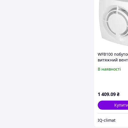
WFB100 побуто
витяжний вен
Awenta, серії F
В наявності
м³/год.
1 409
.09
₴
Купит
IQ-climat