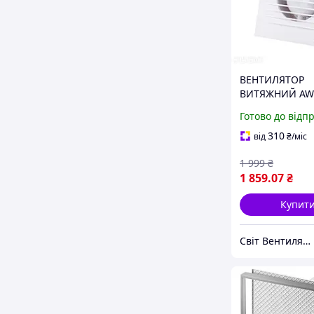
ВЕНТИЛЯТОР
ВИТЯЖНИЙ AW
SYSTEM+ 100 S
Готово до відп
БІЛИЙ безшум
310
від
₴
/міс
1 999
₴
1 859
.07
₴
Купит
Світ Вентиляції