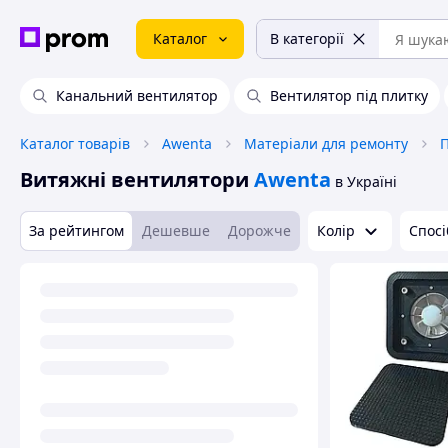
Каталог
В категорії
Канальний вентилятор
Вентилятор під плитку
Каталог товарів
Awenta
Матеріали для ремонту
П
Витяжні вентилятори
Awenta
в Україні
За рейтингом
Дешевше
Дорожче
Колір
Спосі