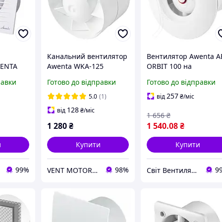
Канальний вентилятор
Вентилятор Awenta A
ENTA
Awenta WKA-125
ORBIT 100 на
ILENT
підшипниках
равки
Готово до відправки
Готово до відправки
ний
257
5.0
(1)
від
₴
/міс
128
від
₴
/міс
1 656
₴
1 280
₴
1 540
.08
₴
и
Купити
Купити
99%
98%
9
VENT MOTOR - магазин вентиляції
Світ Вентиляції