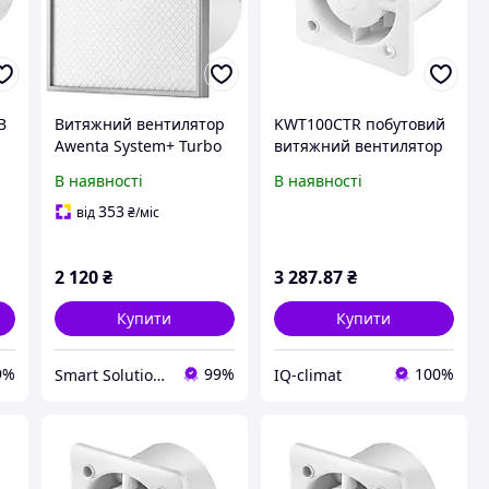
B
Витяжний вентилятор
KWT100CTR побутовий
Awenta System+ Turbo
витяжний вентилятор
KWT100T-PI100
з вибором швидкості та
В наявності
В наявності
таймером вимкнення
Awenta Turbo, серії
353
від
₴
/міс
System+, 110 м³/год.
2 120
₴
3 287
.87
₴
Купити
Купити
9%
99%
100%
Smart Solution (Розумні рішення) 🇺🇦
IQ-climat