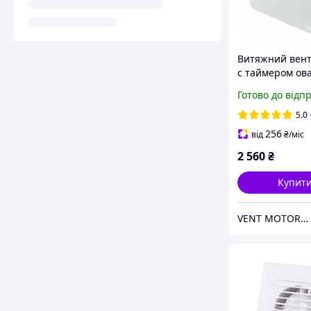
Витяжний вен
с таймером ова
Awenta System
Готово до відп
100 зі зворотн
клапанои
5.0
256
від
₴
/міс
2 560
₴
Купит
VENT MOTOR - магазин вентиляції