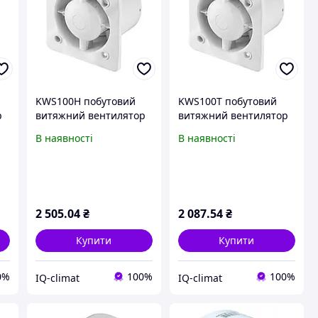
KWS100H побутовий
KWS100T побутовий
р
витяжний вентилятор
витяжний вентилятор
та
з датчиком вологості та
Awenta Silent з
В наявності
В наявності
таймером вимкнення
таймером вимкнення,
Awenta Silent, серії
серії System+, 75 м³/
System+, 75 м³/год.
год.
2 505
.04
₴
2 087
.54
₴
Купити
Купити
0%
100%
100%
IQ-climat
IQ-climat