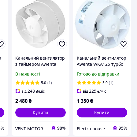
р
Канальний вентилятор
Канальний вентилятор
і
з таймером Awenta
Awenta WKA125 турбо
WKA-150T
на підшипнику
В наявності
Готово до відправки
5.0
(1)
5.0
(1)
248
225
від
₴
/міс
від
₴
/міс
2 480
₴
1 350
₴
Купити
Купити
8%
98%
95%
VENT MOTOR - магазин вентиляції
Electro-house