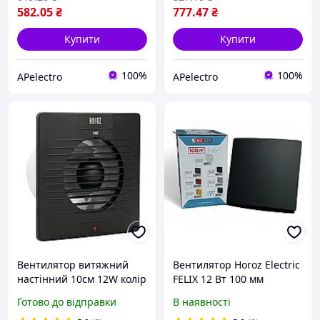
582
.05
₴
777
.47
₴
Купити
Купити
100%
100%
APelectro
APelectro
Вентилятор витяжний
Вентилятор Horoz Electric
настінний 10см 12W колір
FELIX 12 Вт 100 мм
чорний Horoz Туреччина
чорний (500-160-100)
Готово до відправки
В наявності