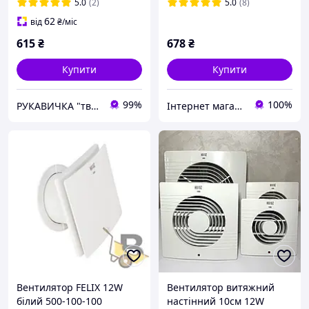
5.0
(2)
5.0
(8)
62
від
₴
/міс
615
₴
678
₴
Купити
Купити
99%
100%
РУКАВИЧКА "твоя будівельна скарбничка"
Інтернет магазин stroymag.dp.ua
Вентилятор FELIX 12W
Вентилятор витяжний
білий 500-100-100
настінний 10см 12W