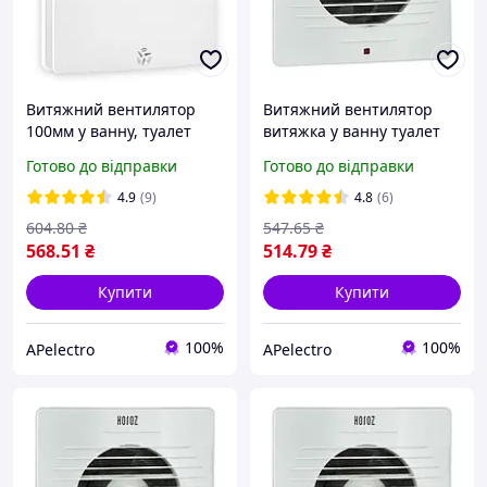
Витяжний вентилятор
Витяжний вентилятор
100мм у ванну, туалет
витяжка у ванну туалет
12Вт 220V білий Horoz
120 мм 15Вт білий Horoz
Готово до відправки
Готово до відправки
Electric FELIX
Electric
4.9
(9)
4.8
(6)
604
.80
₴
547
.65
₴
568
.51
₴
514
.79
₴
Купити
Купити
100%
100%
APelectro
APelectro