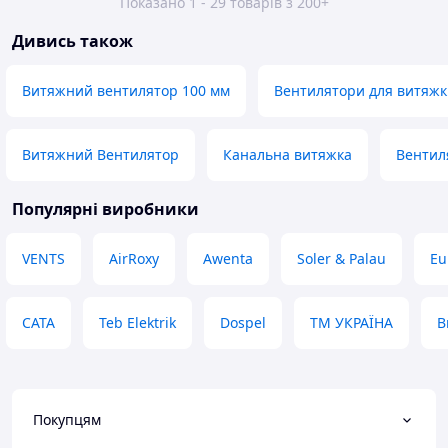
Показано 1 - 29 товарів з 200+
Дивись також
Витяжний вентилятор 100 мм
Вентилятори для витяж
Витяжний Вентилятор
Канальна витяжка
Вентил
Популярні виробники
VENTS
AirRoxy
Awenta
Soler & Palau
Eu
CATA
Teb Elektrik
Dospel
ТМ УКРАЇНА
B
Покупцям