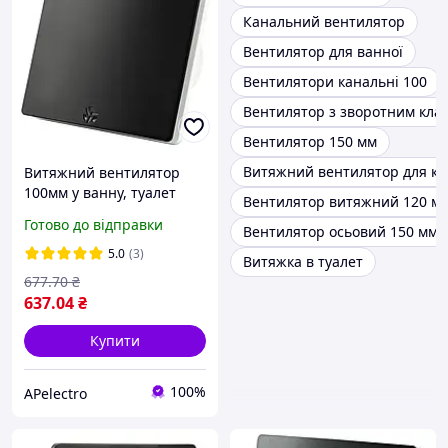
Канальний вентилятор
Вентилятор для ванної
Вентилятори канальні 100
Вентилятор з зворотним кла
Вентилятор 150 мм
Витяжний вентилятор для ку
Витяжний вентилятор
100мм у ванну, туалет
Вентилятор витяжний 120 м
12Вт 220V чорний Horoz
Готово до відправки
Вентилятор осьовий 150 мм
Electric FELIX
5.0
(3)
Витяжка в туалет
677
.70
₴
637
.04
₴
Купити
100%
APelectro