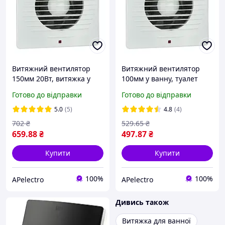
Витяжний вентилятор
Витяжний вентилятор
150мм 20Вт, витяжка у
100мм у ванну, туалет
ванну, білий Horoz Electric
12Вт 220V білий Horoz
Готово до відправки
Готово до відправки
Electric
5.0
(5)
4.8
(4)
702
₴
529
.65
₴
659
.88
₴
497
.87
₴
Купити
Купити
100%
100%
APelectro
APelectro
Дивись також
Витяжка для ванної