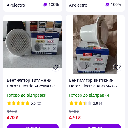
100%
100%
APelectro
APelectro
Вентилятор витяжний
Вентилятор витяжний
Horoz Electric AIRYMAX-3
Horoz Electric AIRYMAX-2
12W 100 мм (502-100-100)
12W 100 мм (502-000-100)
Готово до відправки
Готово до відправки
5.0
(2)
3.8
(4)
940
₴
940
₴
470
₴
470
₴