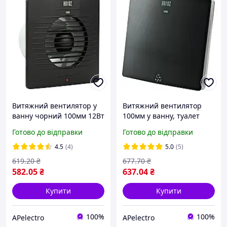
Витяжний вентилятор у
Витяжний вентилятор
ванну чорний 100мм 12Вт
100мм у ванну, туалет
Horoz Electric
12Вт 220V антрацит Horoz
Готово до відправки
Готово до відправки
Electric FELIX
4.5
(4)
5.0
(5)
619
.20
₴
677
.70
₴
582
.05
₴
637
.04
₴
Купити
Купити
100%
100%
APelectro
APelectro