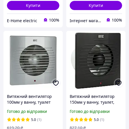
Купити
Купити
100%
100%
E-Home electric
Інтернет магазин stroymag.dp.ua
Витяжний вентилятор
Витяжний вентилятор
100мм у ванну, туалет
150мм у ванну, туалет,
12Вт 220V срібло Horoz
кухню Horoz Electric
Готово до відправки
Готово до відправки
Electric
чорний 20Вт
5.0
(1)
5.0
(1)
619
.20
₴
827
.10
₴