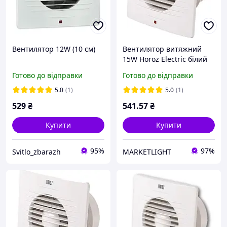
Вентилятор 12W (10 см)
Вентилятор витяжний
15W Horoz Electric білий
12см IP20
Готово до відправки
Готово до відправки
5.0
(1)
5.0
(1)
529
₴
541
.57
₴
Купити
Купити
95%
97%
Svitlo_zbarazh
MARKETLIGHT