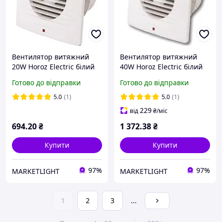
Вентилятор витяжний
Вентилятор витяжний
20W Horoz Electric білий
40W Horoz Electric білий
15 см IP20
20 см IP20
Готово до відправки
Готово до відправки
5.0
(1)
5.0
(1)
229
від
₴
/міс
694
.20
₴
1 372
.38
₴
Купити
Купити
97%
97%
MARKETLIGHT
MARKETLIGHT
1
2
3
...