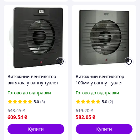
Витяжний вентилятор
Витяжний вентилятор
витяжка у ванну туалет
100мм у ванну, туалет
120 мм 15Вт чорний
12Вт 220V сірий Horoz
Готово до відправки
Готово до відправки
Horoz Electric
Electric
5.0
(3)
5.0
(2)
648
.45
₴
619
.20
₴
609
.54
₴
582
.05
₴
Купити
Купити