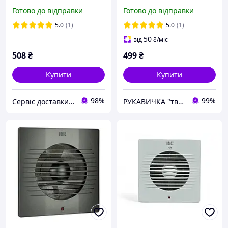
білий Horoz Туреччина
Готово до відправки
Готово до відправки
5.0
(1)
5.0
(1)
50
від
₴
/міс
508
₴
499
₴
Купити
Купити
98%
99%
Сервіс доставки будівельних матеріалів
РУКАВИЧКА "твоя будівельна скарбничка"