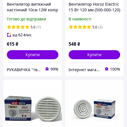
Вентилятор витяжний
Вентилятор Horoz Electric
настінний 10см 12W колір
15 Вт 120 мм (500-000-120)
димчатий Horoz
Готово до відправки
В наявності
Туреччина
5.0
(1)
5.0
(2)
62
від
₴
/міс
615
₴
548
₴
Купити
Купити
99%
100%
РУКАВИЧКА "твоя будівельна скарбничка"
Інтернет магазин stroymag.dp.ua