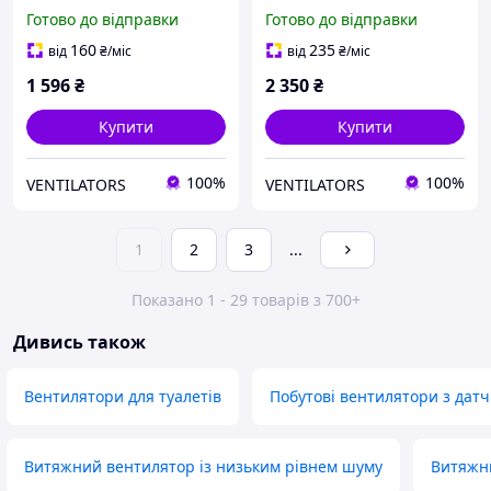
EA100HT
Готово до відправки
Готово до відправки
160
235
від
₴
/міс
від
₴
/міс
1 596
₴
2 350
₴
Купити
Купити
100%
100%
VENTILATORS
VENTILATORS
1
2
3
...
Показано 1 - 29 товарів з 700+
Дивись також
Вентилятори для туалетів
Побутові вентилятори з датч
Витяжний вентилятор із низьким рівнем шуму
Витяжн