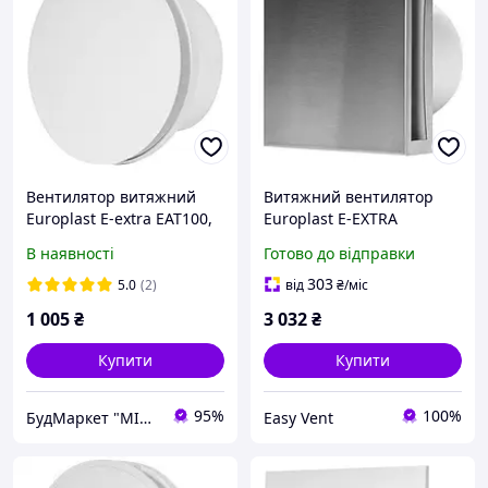
Вентилятор витяжний
Витяжний вентилятор
Europlast E-extra EAT100,
Europlast E-EXTRA
Ø100mm з кришкою, на
EET150Ti таймер
В наявності
Готово до відправки
підшипнику, білий
нержавіюча сталь
303
5.0
(2)
від
₴
/міс
1 005
₴
3 032
₴
Купити
Купити
95%
100%
БудМаркет "МІЙ ДІМ"
Easy Vent