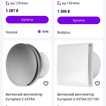
16 Вт
129
130
від
₴
/міс
від
₴
/міс
1 287
₴
1 300
₴
Купити
Купити
99%
Houzee
Budplus
Витяжний вентилятор
Витяжний вентилятор
Europlast E-EXTRA
Europlast E-EXTRA EET100
EAT100S