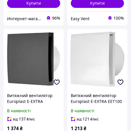
Купити
Купити
96%
100%
Интернет-магазин Каморка
Easy Vent
Витяжний вентилятор
Витяжний вентилятор
Europlast E-EXTRA
Europlast E-EXTRA EЕT100
EЕT100A антрацит
В наявності
В наявності
137
121
від
₴
/міс
від
₴
/міс
1 374
₴
1 213
₴