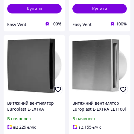
Купити
Купити
100%
100%
Easy Vent
Easy Vent
Витяжний вентилятор
Витяжний вентилятор
Europlast E-EXTRA
Europlast E-EXTRA EЕT100і
EЕT100HTA таймер/датчик
нержавіюча сталь
В наявності
В наявності
вологості антрацит
229
155
від
₴
/міс
від
₴
/міс