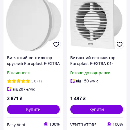
Витяжний вентилятор
Витяжний вентилятор
круглий Europlast E-EXTRA
Europlast E-EXTRA 01-
EAT125HТ таймер/датчик
EE100B
В наявності
Готово до відправки
вологості білий
150
5.0
(1)
від
₴
/міс
287
від
₴
/міс
2 871
₴
1 497
₴
Купити
Купити
100%
100%
Easy Vent
VENTILATORS