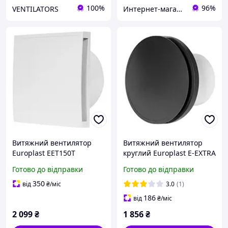
100%
96%
VENTILATORS
Интернет-магазин Каморка
Витяжний вентилятор
Витяжний вентилятор
Europlast EET150T
круглий Europlast E-EXTRA
EAT100A антрацит
Готово до відправки
Готово до відправки
350
від
₴
/міс
3.0
(1)
186
від
₴
/міс
2 099
₴
1 856
₴