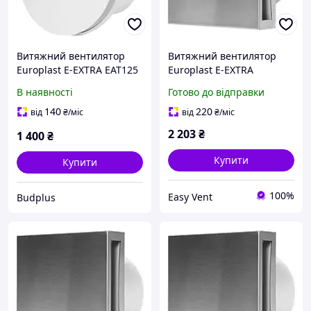
Витяжний вентилятор
Витяжний вентилятор
Europlast E-EXTRA EAT125
Europlast E-EXTRA
EET100Ti таймер
В наявності
Готово до відправки
нержавіюча сталь
140
220
від
₴
/міс
від
₴
/міс
2 203
₴
1 400
₴
Купити
Купити
100%
Easy Vent
Budplus