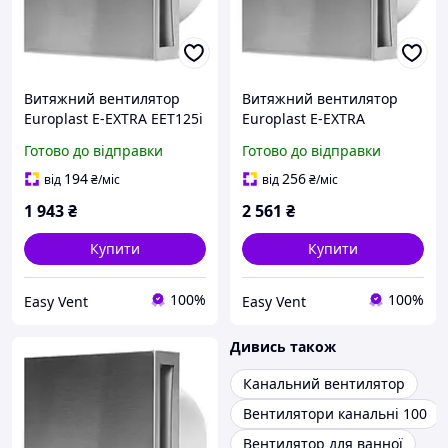
Витяжний вентилятор
Витяжний вентилятор
Europlast E-EXTRA EЕT125і
Europlast E-EXTRA
нержавіюча сталь
EET125Ti таймер
Готово до відправки
Готово до відправки
нержавіюча сталь
194
256
від
₴
/міс
від
₴
/міс
1 943
₴
2 561
₴
Купити
Купити
100%
100%
Easy Vent
Easy Vent
Дивись також
Канальний вентилятор
Вентилятори канальні 100
Вентилятор для ванної