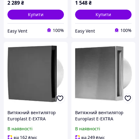
2 289
₴
1 548
₴
Купити
Купити
100%
100%
Easy Vent
Easy Vent
Витяжний вентилятор
Витяжний вентилятор
Europlast E-EXTRA
Europlast E-EXTRA
EЕT120A антрацит
EET100HTi таймер/датчик
В наявності
В наявності
вологості нержавіюча
сталь
162
249
від
₴
/міс
від
₴
/міс