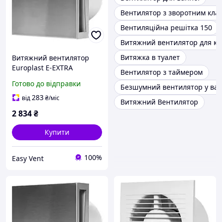
Вентилятор з зворотним кла
Вентиляційна решітка 150
Витяжний вентилятор для ку
Витяжка в туалет
Витяжний вентилятор
Europlast E-EXTRA
Вентилятор з таймером
EET125HTi таймер/датчик
Готово до відправки
Безшумний вентилятор у ва
вологості нержавіюча
сталь
283
від
₴
/міс
Витяжний Вентилятор
2 834
₴
Купити
100%
Easy Vent