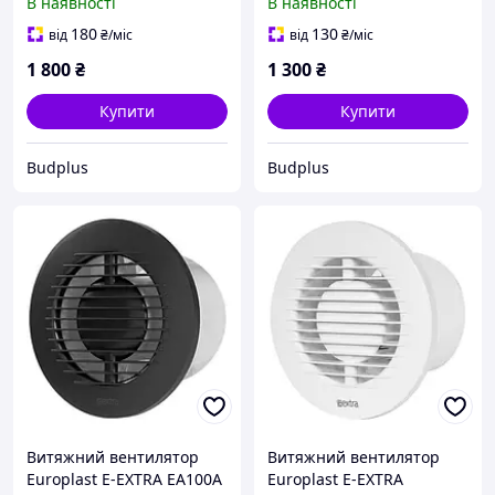
В наявності
В наявності
180
130
від
₴
/міс
від
₴
/міс
1 800
₴
1 300
₴
Купити
Купити
Budplus
Budplus
Витяжний вентилятор
Витяжний вентилятор
Europlast E-EXTRA EA100A
Europlast E-EXTRA