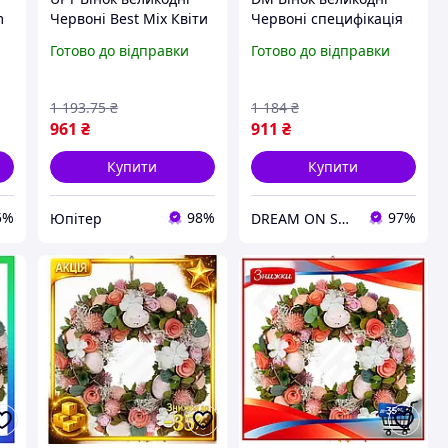
m
Червоні Best Mix Квіти
Червоні специфікація
32 см для декору
2.2 Квіти 24 см для
Готово до відправки
Готово до відправки
будинку святковий
декору будинку
вінок із пінопласту та
святковий вінок із
ло UPT66-B
піноплас SPE|LZ
1 193
.75
₴
1 184
₴
961
₴
911
₴
Купити
Купити
5%
98%
97%
Юпітер
DREAM ON SHOP