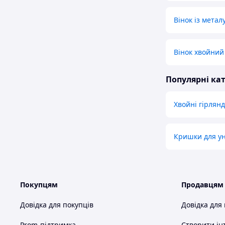
Вінок із метал
Вінок хвойний
Популярні кат
Хвойні гірлянд
Кришки для ун
Покупцям
Продавцям
Довідка для покупців
Довідка для
Prom-підтримка
Створити ін