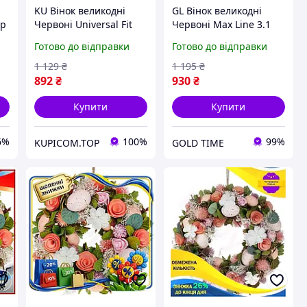
KU Вінок великодні
GL Вінок великодні
Sp
Червоні Universal Fit
Червоні Max Line 3.1
у
Квіти 24 см для декору
Квіти 24 см для декору
Готово до відправки
Готово до відправки
будинку святковий
будинку святковий
вінок із пінопласту
вінок із пінопласту т
1 129
₴
1 195
₴
Uni2L_K
LO31\PR
892
₴
930
₴
Купити
Купити
6%
100%
99%
KUPICOM.TOP
GOLD TIME