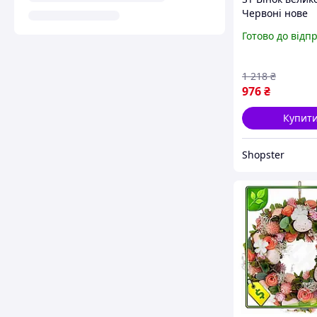
Червоні нове
покоління Квіт
Готово до відп
для декору буд
святковий вінок
пінопласту OS
1 218
₴
976
₴
Купит
Shopster