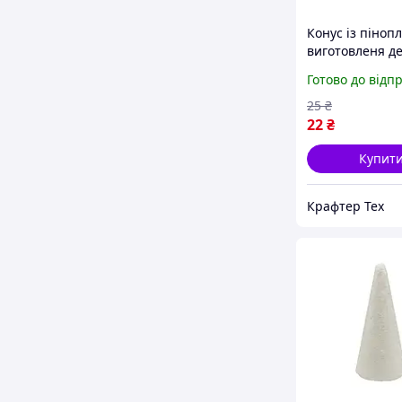
Конус із піноп
виготовленя д
220118, 15х7х7
Готово до відп
25
₴
22
₴
Купит
Крафтер Тех