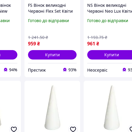
вінок
FS Вінок великодні
NS Вінок великодні
 New
Червоні Flex Set Квіти
Червоні Neo Lux Квіт
 для
32 см для декору
32 см для декору
равки
Готово до відправки
Готово до відправки
у
будинку святковий
будинку святковий
к з
вінок із пінопласту та
вінок із пінопласту та
W_VER
ло SET18-F
лоз 25Neo-ss
1 241
.50
₴
1 193
.75
₴
959
₴
961
₴
и
Купити
Купити
94%
93%
9
Престиж
Неосервіс