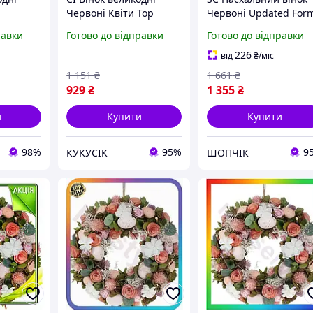
Червоні Квіти Top
Червоні Updated For
и 24 см
Quality 24 см для
Квіти Ø32 см для
равки
Готово до відправки
Готово до відправки
инку
декору будинку
декору інтер'єру
 із
святковий вінок із
святковий вінок з
226
від
₴
/міс
T|ER
пінопласту та CI2-888
пінопласт CH2_99K
1 151
₴
1 661
₴
929
₴
1 355
₴
и
Купити
Купити
98%
95%
9
КУКУСІК
ШОПЧІК