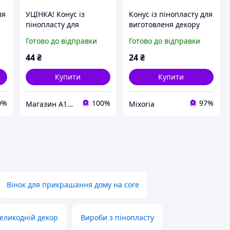
ля
УЦІНКА! Конус із
Конус із пінопласту для
пінопласту для
виготовленя декору
виготовлення декору
220118, 15х7х7 см
Готово до відправки
Готово до відправки
Bambi 220117-UC
25х10х10 см
44
₴
24
₴
Купити
Купити
0%
100%
97%
Магазин A100.PROM.UA
Mixoria
Вінок для прикрашання дому на core
еликодній декор
Вироби з пінопласту