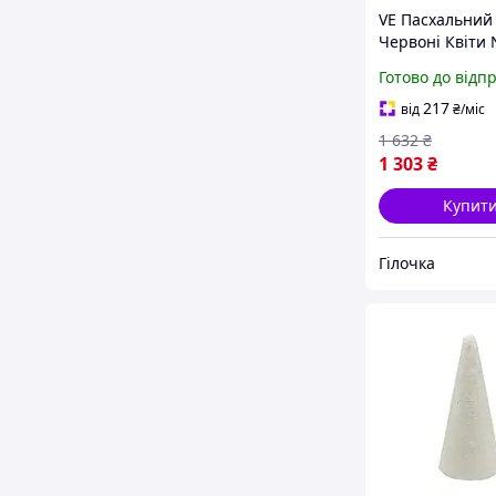
VE Пасхальний 
Червоні Квіти
Version Ø32 см
Готово до відп
декору інтер'єр
святковий віно
217
від
₴
/міс
пінопласту N6
1 632
₴
1 303
₴
Купит
Гілочка