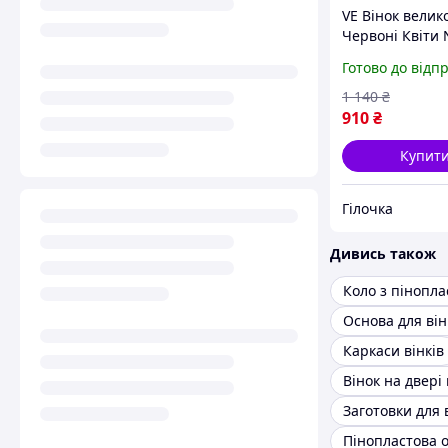
VE Вінок велик
Червоні Квіти
Version 24 см д
Готово до відп
декору будинку
святковий вінок
1 140
₴
пінопласту та
910
₴
Купит
Гілочка
Дивись також
Коло з пінопла
Основа для він
Каркаси вінків
Заготовки для 