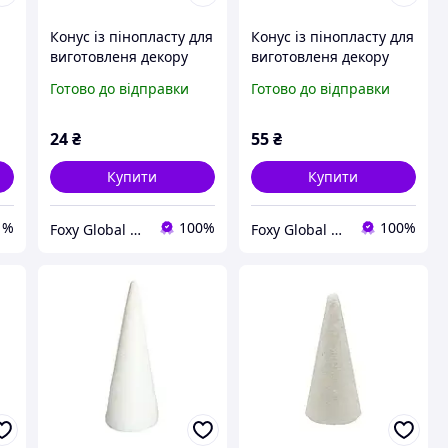
Конус із пінопласту для
Конус із пінопласту для
виготовленя декору
виготовленя декору
220118, 15х7х7 см
220117, 25х10х10 см
Готово до відправки
Готово до відправки
24
₴
55
₴
Купити
Купити
1%
100%
100%
Foxy Global Shop
Foxy Global Shop