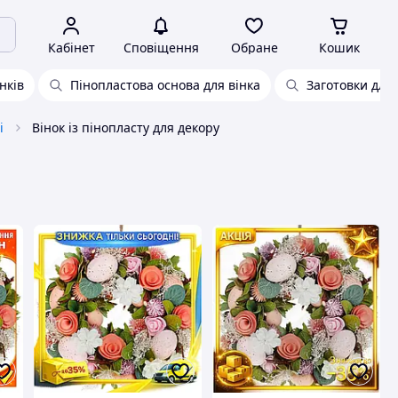
Кабінет
Сповіщення
Обране
Кошик
нків
Пінопластова основа для вінка
Заготовки для 
і
Вінок із пінопласту для декору