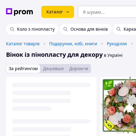
Каталог
Коло з пінопласту
Основа для вінків
Карка
Каталог товарів
Подарунки, хобі, книги
Рукоділля
Вінок із пінопласту для декору
в Україні
За рейтингом
Дешевше
Дорожче