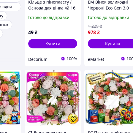
Кільце з пінопласту /
EM Вінок великодні
Заготовки для різдвяних вінків
Основа для вінка /Ø 16
Червоні Eco Gen 3.0
см/
Квіти 24 см для декор
ру
Готово до відправки
Готово до відправки
будинку святковий
інок
вінок із пінопласту та
1 229
₴
MAR_K
49
₴
978
₴
Купити
Купити
100%
10
Decorium
eMarket
одні
CI Вінок великодні
SC Пасхальний вінок