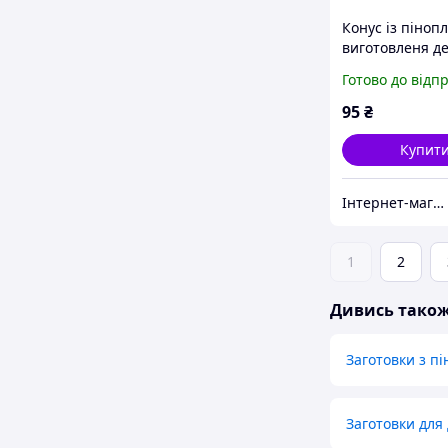
Конус із піноп
виготовленя д
220118, 15х7х7
Готово до відп
95
₴
Купит
Інтернет-магазин FlashBuy
1
2
Дивись тако
Заготовки з пі
Заготовки для