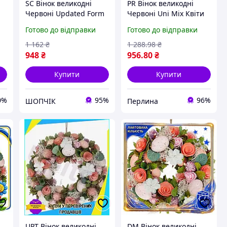
SC Вінок великодні
PR Вінок великодні
Червоні Updated Form
Червоні Uni Mix Квіти
у
Квіти 24 см для декору
32 см для декору
Готово до відправки
Готово до відправки
будинку святковий
будинку святковий
вінок із пінопласту т
вінок із пінопласту та
1 162
₴
1 288
.98
₴
CH2_99K
лоз Per33/R
948
₴
956
.80
₴
Купити
Купити
0%
95%
96%
ШОПЧІК
Перлина
UPT Вінок великодні
DM Вінок великодні