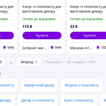
ласту для
Конус із пінопласту для
Конус із пінопласту д
екору
виготовленя декору
виготовленя декору
 см
220117, 25х10х10 см
220118, 15х7х7 см
равки
Готово до відправки
Готово до відправки
115
₴
33
₴
и
Купити
Купити
99%
99%
10
Інтернет-магазин FlashBuy
Магазин A100.PROM.UA
3
...
Вперед
Показано 1 - 29 товарів з 1000+
ж
нопласту
Новорічний декор
Фігурки з пінопласту
 декору
Декор із пінопласту
Куля з пінопласту
В