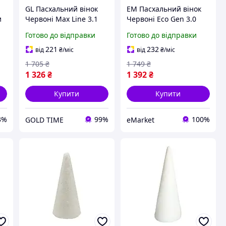
GL Пасхальний вінок
EM Пасхальний вінок
и
Червоні Max Line 3.1
Червоні Eco Gen 3.0
Квіти Ø32 см для
Квіти Ø32 см для
Готово до відправки
Готово до відправки
декору інтер'єру
декору інтер'єру
святковий вінок з
святковий вінок з
221
232
від
₴
/міс
від
₴
/міс
пінопласт LO31\PR
пінопласту MAR_K
1 705
₴
1 749
₴
1 326
₴
1 392
₴
Купити
Купити
3%
99%
100%
GOLD TIME
eMarket