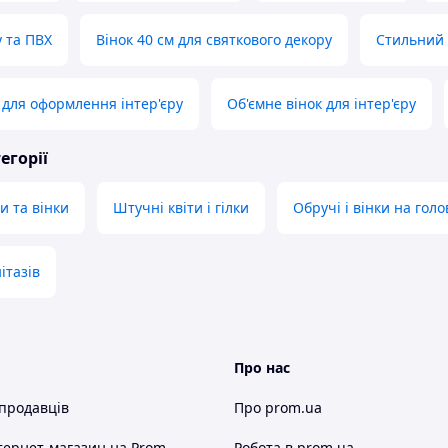
у та ПВХ
Вінок 40 см для святкового декору
Стильний 
 для оформлення інтер'єру
Об'ємне вінок для інтер'єру
егорії
и та вінки
Штучні квіти і гілки
Обручі і вінки на голо
ітазів
Про нас
 продавців
Про prom.ua
тернет-магазин
на Prom
Робота в prom.ua