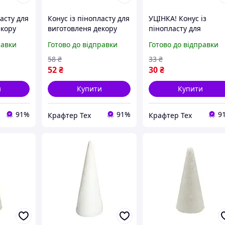
ласту для
Конус із пінопласту для
УЦІНКА! Конус із
екору
виготовленя декору
пінопласту для
 см
220117, 25х10х10 см
виготовлення декору
равки
Готово до відправки
Готово до відправки
Bambi 220117-UC
25х10х10 см
58
₴
33
₴
52
₴
30
₴
и
Купити
Купити
91%
91%
9
Крафтер Тех
Крафтер Тех