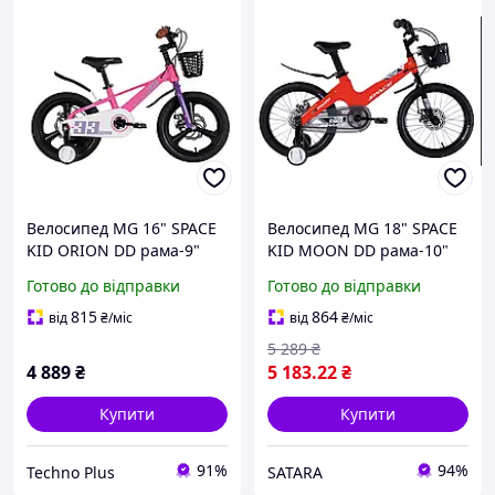
Велосипед MG 16" SPACE
Велосипед MG 18" SPACE
KID ORION DD рама-9"
KID MOON DD рама-10"
рожевий з фіолетовим
червоний 2025
Готово до відправки
Готово до відправки
2026
815
864
від
₴
/міс
від
₴
/міс
5 289
₴
4 889
₴
5 183
.22
₴
Купити
Купити
91%
94%
Techno Plus
SATARA