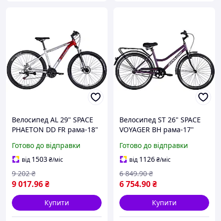
Велосипед AL 29" SPACE
Велосипед ST 26" SPACE
PHAETON DD FR рама-18"
VOYAGER BH рама-17"
сріблясто-червоний 2026
сливовий (матовий) 2024
Готово до відправки
Готово до відправки
крила, крило пер., крило
зад., підніжка, дзвоник
1503
1126
від
₴
/міс
від
₴
/міс
9 202
₴
6 849
.90
₴
9 017
.96
₴
6 754
.90
₴
Купити
Купити