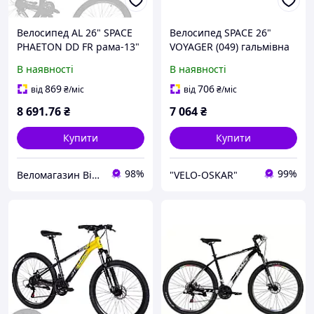
Велосипед AL 26" SPACE
Велосипед SPACE 26"
PHAETON DD FR рама-13"
VOYAGER (049) гальмівна
чорно-синій 2025
рама-17" сливовий
В наявності
В наявності
(матовий) з багажником
задн St з крилом St 2024
869
706
від
₴
/міс
від
₴
/міс
8 691
.76
₴
7 064
₴
Купити
Купити
98%
99%
Веломагазин Bike-components.com.ua
"VELO-OSKAR"