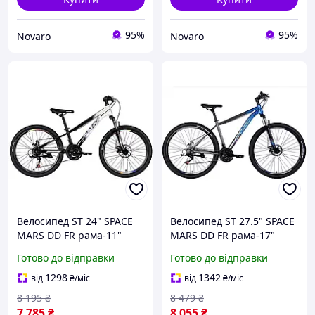
95%
95%
Novaro
Novaro
Велосипед ST 24" SPACE
Велосипед ST 27.5" SPACE
MARS DD FR рама-11"
MARS DD FR рама-17"
чорний з білим 2026
синьо-сірий 2026
Готово до відправки
Готово до відправки
1298
1342
від
₴
/міс
від
₴
/міс
8 195
₴
8 479
₴
7 785
₴
8 055
₴