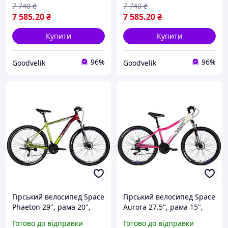
7 740
₴
7 740
₴
7 585
.20
₴
7 585
.20
₴
Купити
Купити
96%
96%
Goodvelik
Goodvelik
Гірський велосипед Space
Гірський велосипед Space
Phaeton 29", рама 20",
Aurora 27.5", рама 15",
зелено-рожевий
біло-рожевий
Готово до відправки
Готово до відправки