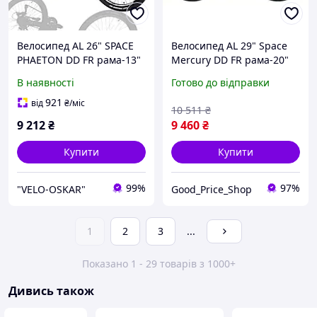
Велосипед AL 26" SPACE
Велосипед AL 29" Space
PHAETON DD FR рама-13"
Mercury DD FR рама-20"
2025 Сіро-жовтий
чорно-білий (OPS-SP-29-
В наявності
Готово до відправки
177)
921
від
₴
/міс
10 511
₴
9 212
₴
9 460
₴
Купити
Купити
99%
97%
"VELO-OSKAR"
Good_Price_Shop
1
2
3
...
Показано 1 - 29 товарів з 1000+
Дивись також