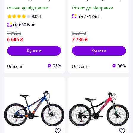
чорно-білий
синьо-помаранчевий
Готово до відправки
Готово до відправки
774
4.0
(1)
від
₴
/міс
660
від
₴
/міс
7 066
₴
8 277
₴
6 605
₴
7 736
₴
Купити
Купити
96%
96%
Uniconn
Uniconn