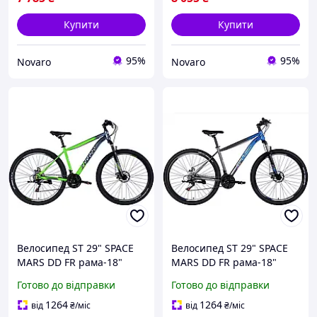
Купити
Купити
95%
95%
Novaro
Novaro
Велосипед ST 29" SPACE
Велосипед ST 29" SPACE
MARS DD FR рама-18"
MARS DD FR рама-18"
зелено-сріблястий 2026
синьо-сірий 2026
Готово до відправки
Готово до відправки
1264
1264
від
₴
/міс
від
₴
/міс