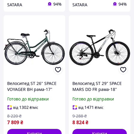
94%
94%
SATARA
SATARA
Велосипед ST 26" SPACE
Велосипед ST 29" SPACE
VOYAGER BH рама-17"
MARS DD FR рама-18"
зелений 2024 крила,
чорний з білим 2026
Готово до відправки
Готово до відправки
крило пер., крило зад.,
підніжка, дзвоник
1302
1471
від
₴
/міс
від
₴
/міс
8 220
₴
9 288
₴
7 809
₴
8 824
₴
Купити
Купити