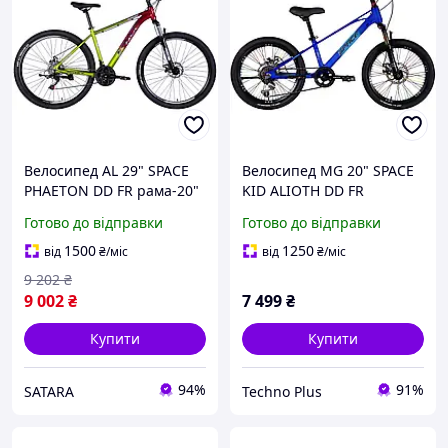
Велосипед AL 29" SPACE
Велосипед MG 20" SPACE
PHAETON DD FR рама-20"
KID ALIOTH DD FR
зелено-рожевий 2025
рама-11" синій 2025
Готово до відправки
Готово до відправки
1500
1250
від
₴
/міс
від
₴
/міс
9 202
₴
9 002
₴
7 499
₴
Купити
Купити
94%
91%
SATARA
Techno Plus