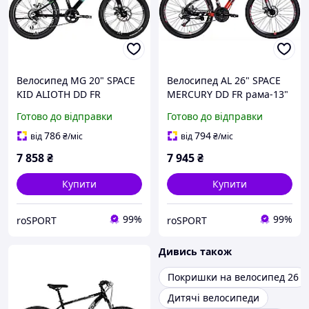
Велосипед MG 20" SPACE
Велосипед AL 26" SPACE
KID ALIOTH DD FR
MERCURY DD FR рама-13"
рама-11" чорний 2025
чорно-червоний 2026
Готово до відправки
Готово до відправки
786
794
від
₴
/міс
від
₴
/міс
7 858
₴
7 945
₴
Купити
Купити
99%
99%
roSPORT
roSPORT
Дивись також
Покришки на велосипед 26
Дитячі велосипеди