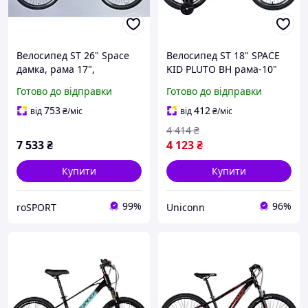
Велосипед ST 26" Space
Велосипед ST 18" SPACE
дамка, рама 17",
KID PLUTO BH рама-10"
фіолетовий (OPS-SP-26-
помаранчевий 2025
Готово до відправки
Готово до відправки
008)
753
412
від
₴
/міс
від
₴
/міс
4 414
₴
7 533
₴
4 123
₴
Купити
Купити
99%
96%
roSPORT
Uniconn