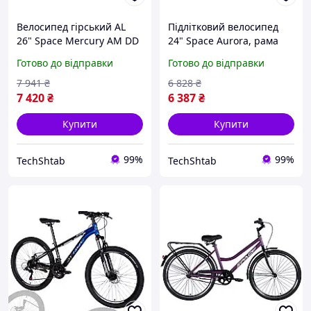
Велосипед гірський AL
Підлітковий велосипед
26" Space Mercury AM DD
24" Space Aurora, рама
рама 13" 2025 синьо-
12", рожево-чорний
Готово до відправки
Готово до відправки
помаранчевий (OPS-SP-
26-038)
7 941
₴
6 828
₴
7 420
₴
6 387
₴
Купити
Купити
99%
99%
TechShtab
TechShtab