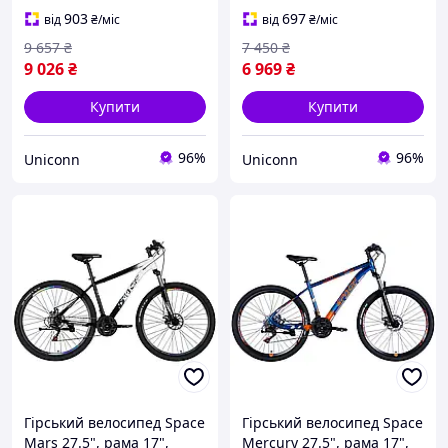
903
697
від
₴
/міс
від
₴
/міс
9 657
₴
7 450
₴
9 026
₴
6 969
₴
Купити
Купити
96%
96%
Uniconn
Uniconn
Гірський велосипед Space
Гірський велосипед Space
Mars 27.5", рама 17",
Mercury 27.5", рама 17",