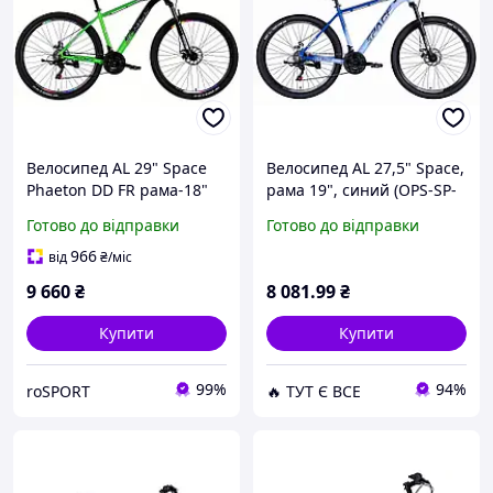
Велосипед AL 29" Space
Велосипед AL 27,5" Space,
Phaeton DD FR рама-18"
рама 19", синий (OPS-SP-
зелений-чорний (OPS-SP-
27.5-000)
Готово до відправки
Готово до відправки
29-182)
966
від
₴
/міс
9 660
₴
8 081
.99
₴
Купити
Купити
99%
94%
roSPORT
🔥 ТУТ Є ВСЕ