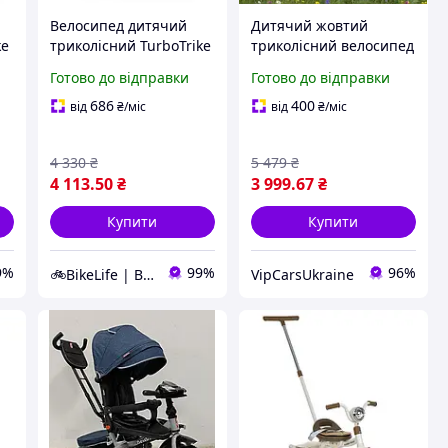
Велосипед дитячий
Дитячий жовтий
ke
триколісний TurboTrike
триколісний велосипед
M 3115HA-3L пульт,
Turbo Trike, з гумовими
Готово до відправки
Готово до відправки
usb, mp3, BT, світло,
надувними колесами, з
колеса надувні,
регулюючим сидінням
686
400
від
₴
/міс
від
₴
/міс
червоний
та ременем безпеки до
25 кг
4 330
₴
5 479
₴
4 113
.50
₴
3 999
.67
₴
Купити
Купити
9%
99%
96%
🚲BikeLife | Велосипеди, запчастини, аксесуари та інструменти для них
VipCarsUkraine