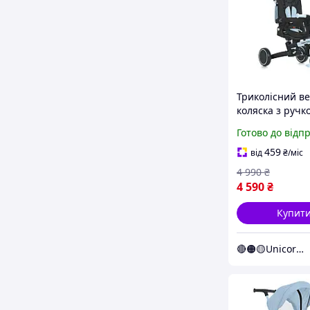
Триколісний в
коляска з ручк
батьків Turbo T
Готово до відп
1036 Blue бла
459
від
₴
/міс
4 990
₴
4 590
₴
Купит
🔴🟠🟡Unicorn🟢🔵🟣