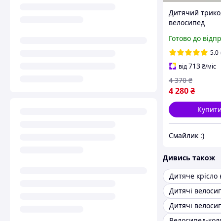
Дитячий трико
велосипед
трансформер 4 
Готово до відп
ручкою і козир
велосипед-коля
5.0
1 року TURBO 
713
від
₴
/міс
1036 black скл
4 370
₴
4 280
₴
Купит
Смайлик :)
Дивись також
Дитячі велоси
Велосипед-кол