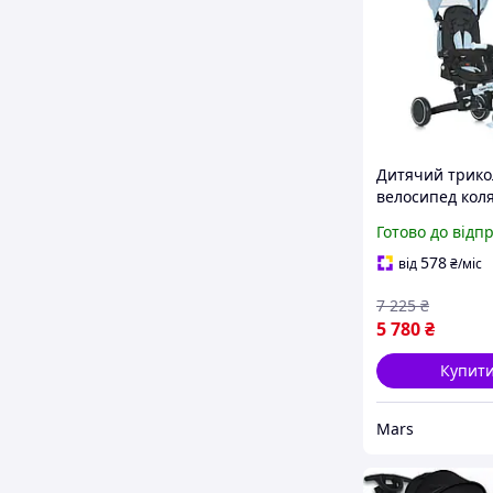
Дитячий трико
велосипед кол
Turbo Trike MT
Готово до відп
блакитний
578
від
₴
/міс
7 225
₴
5 780
₴
Купит
Mars