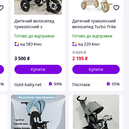
Дитячий велосипед
Дитячий триколісний
триколісний з
велосипед Turbo Trike
батьківською ручкою
MT 1037-1 Beige,
Готово до відправки
Готово до відправки
Best Trike 6088F-702-44
колеса EVA, музичні і
Колір синій
світлові ефекти
583
220
від
₴
/міс
від
₴
/міс
й
3 029
₴
3 500
₴
2 195
₴
Купити
Купити
5%
99%
95%
Gold-baby.net
Посіпаки