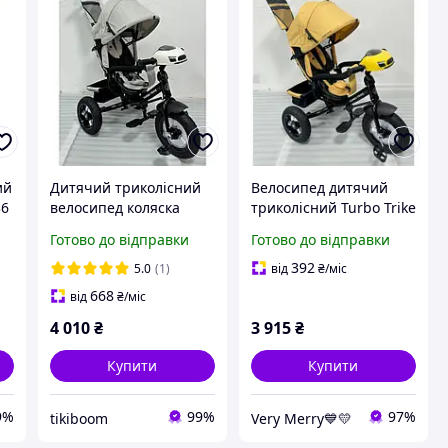
ий
Дитячий триколісний
Велосипед дитячий
36
велосипед коляска
триколісний Turbo Trike
 в
Turbo Trike MT 1006-12
MT 1006 (жовтий колір)
Готово до відправки
Готово до відправки
з батьківською ручкою
Світло-сірий
392
5.0
(1)
від
₴
/міс
668
від
₴
/міс
4 010
₴
3 915
₴
Купити
Купити
9%
99%
97%
tikiboom
Very Merry💙💛