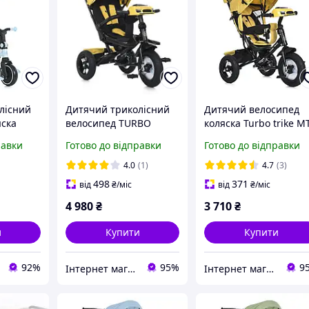
лісний
Дитячий триколісний
Дитячий велосипед
яска
велосипед TURBO
коляска Turbo trike M
 1036
TRIKE MT 1007-10,
1006-10 надувні колес
равки
Готово до відправки
Готово до відправки
жовтий, рама сталева,
фара, USB, Bluetooth-
сидіння поворотне
колонка, пульт, жовт
4.0
(1)
4.7
(3)
360°, світловими та
498
371
від
₴
/міс
від
₴
/міс
музичними
4 980
₴
3 710
₴
и
Купити
Купити
92%
95%
9
Інтернет магазин дитячих товарів Sophie-shop
Інтернет магазин дитячих товарів Sophie-shop