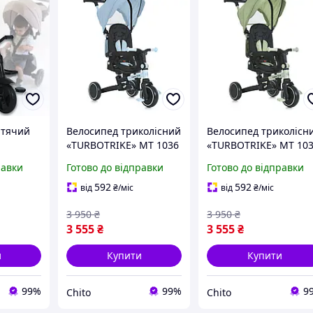
итячий
Велосипед триколісний
Велосипед триколісн
«TURBOTRIKE» MT 1036
«TURBOTRIKE» MT 10
ручкою
blue трансформер 4 в 1
green трансформер 4
равки
Готово до відправки
Готово до відправки
сидіння
складний
1 складний
 1055
592
592
від
₴
/міс
від
₴
/міс
3 950
₴
3 950
₴
3 555
₴
3 555
₴
и
Купити
Купити
99%
99%
9
Chito
Chito