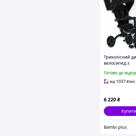
Триколісний д
велосипед з
батьківською 
Готово до відп
та поворотом 
Turbo Trike MT
1037
від
₴
/міс
Black Чорний
6 220
₴
Купит
Bambi plus