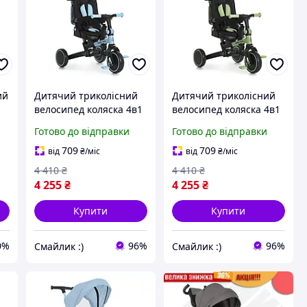
ий
Дитячий триколісний
Дитячий триколісний
велосипед коляска 4в1
велосипед коляска 4в1
Turbo Trike MT 1036
Turbo Trike MT 1036
Готово до відправки
Готово до відправки
блакитний
green , зелений
й
709
709
від
₴
/міс
від
₴
/міс
4 410
₴
4 410
₴
4 255
₴
4 255
₴
Купити
Купити
0%
96%
96%
Смайлик :)
Смайлик :)