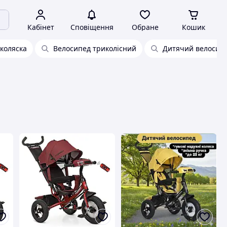
Кабінет
Сповіщення
Обране
Кошик
коляска
Велосипед триколісний
Дитячий велосипе