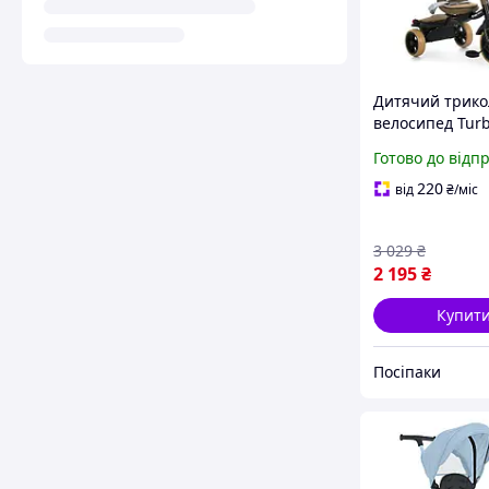
Дитячий трико
велосипед Turb
MT 1037-1 Blac
Готово до відп
EVA, музичні і 
ефекти
220
від
₴
/міс
3 029
₴
2 195
₴
Купит
Посіпаки