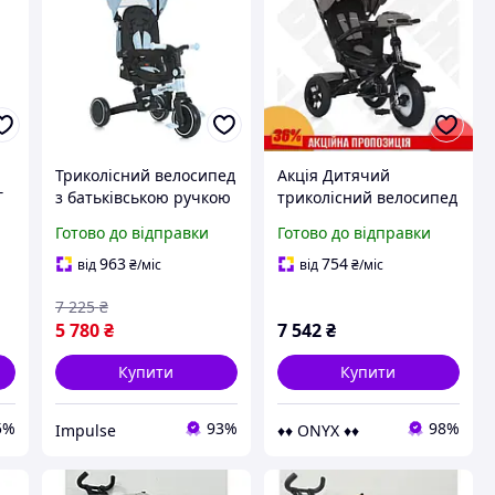
Триколісний велосипед
Акція Дитячий
T
з батьківською ручкою
триколісний велосипед
а,
складний Turbo Trike
Good equip Turbo Trike
Готово до відправки
Готово до відправки
MT 1036 blue
з дахом та
ий
батьківською ручкою
963
754
від
₴
/міс
від
₴
/міс
для хлопчиків та д
7 225
₴
>PROMO
5 780
₴
7 542
₴
Купити
Купити
5%
93%
98%
Impulse
♦♦ ONYX ♦♦