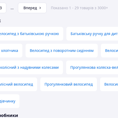
3
...
Вперед
Показано 1 - 29 товарів з 3000+
ж
елосипед з батьківською ручкою
Батьківську ручку для ди
 хлопчика
Велосипед з поворотним сидінням
Велоси
колісний з надувними колесами
Прогулянкова коляска-ве
лісний велосипед
Прогулянковий велосипед
Велоси
дівчинку
иробники