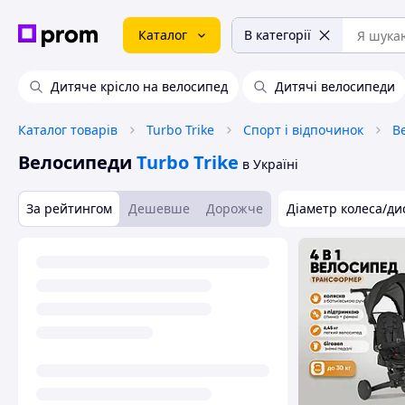
Каталог
В категорії
Дитяче крісло на велосипед
Дитячі велосипеди
Каталог товарів
Turbo Trike
Спорт і відпочинок
В
Велосипеди
Turbo Trike
в Україні
За рейтингом
Дешевше
Дорожче
Діаметр колеса/ди