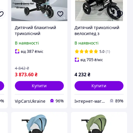
Дитячий блакитний
Дитячий триколісний
триколісний
велосипед з
велосипед-
батьківською ручкою
В наявності
В наявності
трансформер 4 в 1
TURBOTRIKE MT 1006, 5
Turbo Trike, з EVA
кольорів
387
від
₴
/міс
5.0
(1)
колесами, біговел з
705
від
₴
/міс
ременем безпеки, до
4 842
₴
30 кг
3 873
.60
₴
4 232
₴
Купити
Купити
9%
96%
89%
VipCarsUkraine
Інтернет-магазин "Маленький Гонщик"