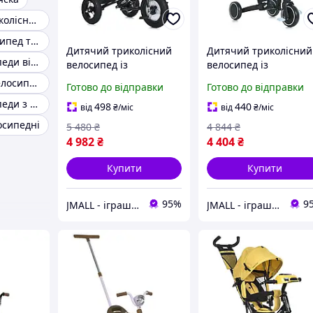
Велосипед триколісний
Дитячий велосипед триколісний
Дитячий триколісний
Дитячий триколісний
Дитячі велосипеди від 1 року з ручкою
велосипед із
велосипед із
батьківською ручкою
батьківською ручкою
Триколісний велосипед трансформер
Готово до відправки
Готово до відправки
та пультом керування
Трансформер 4 в 1
Дитячі велосипеди з ручкою
1-3 роки Turbo Trike
Складаний 1-5 років
498
440
від
₴
/міс
від
₴
/міс
Жовтий
Turbo Trike Блакитни
осипедні
5 480
₴
4 844
₴
4 982
₴
4 404
₴
Купити
Купити
95%
9
JMALL - іграшки та товари для детей
JMALL - іграшки та товари для детей