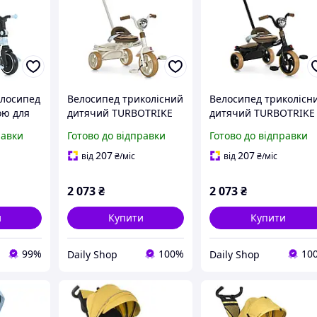
елосипед
Велосипед триколісний
Велосипед триколісн
ою для
дитячий TURBOTRIKE
дитячий TURBOTRIKE
rike MT
MT 1037-1 Beige
MT 1037-1 Black
равки
Готово до відправки
Готово до відправки
китний
батьківська ручка,
батьківська ручка,
фара, музика, бежевий
фара, музика, чорни
207
207
від
₴
/міс
від
₴
/міс
2 073
₴
2 073
₴
и
Купити
Купити
99%
100%
10
Daily Shop
Daily Shop