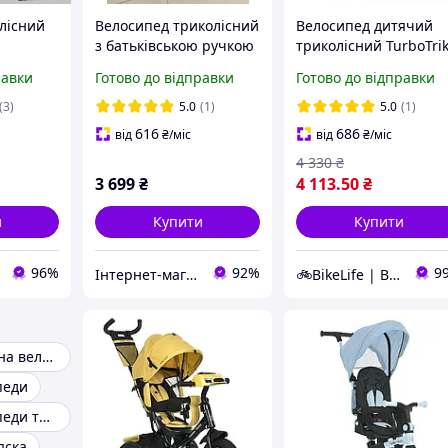
лісний
Велосипед триколісний
Велосипед дитячий
з батьківською ручкою
триколісний TurboTri
в 1 з
MT 1036 TURBOTRIKE
M 3115HA-11L пульт,
равки
Готово до відправки
Готово до відправки
ком,
black
usb, mp3, BT, світло,
ска від
колеса надувні, синій
(3)
5.0
(1)
5.0
(1)
TRIKE
616
686
від
₴
/міс
від
₴
/міс
адний
4 330
₴
3 699
₴
4 113
.50
₴
и
Купити
Купити
96%
92%
9
Інтернет-магазин дитячих товарів та товарів для дому "Твій Кіндер"
🚲BikeLife | Велосипеди, запчастини, аксесуари та інструменти для них
Дитяче крісло на велосипед
педи
Дитячі велосипеди триколісні з ручкою
яска