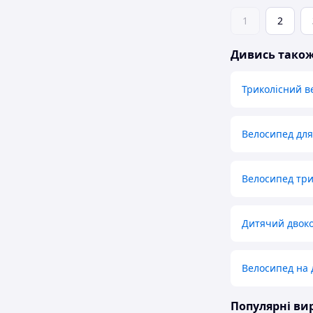
1
2
Дивись тако
Триколісний в
Велосипед для
Велосипед три
Дитячий двоко
Велосипед на 
Популярні в