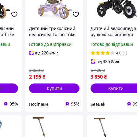
лісний
Дитячий триколісний
Дитячий велосипед з
o Trike
велосипед Turbo Trike
ручкою коляскового
k, колеса
MT 1037-1 Lilac, колеса
типу Turbo Trike MT
равки
Готово до відправки
Готово до відправки
світлові
EVA, музичні і світлові
1006-10
ефекти
220
від
₴
/міс
4.0
(1)
385
від
₴
/міс
3 029
₴
6 420
₴
2 195
₴
3 850
₴
и
Купити
Купити
95%
95%
9
Посіпаки
SeeBek